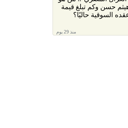
يثم حسن وكم تبلغ قيمة
قده السوقية حاليًا؟
منذ 29 يوم