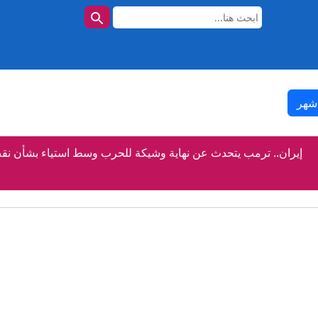
شهر
إيران.. ترمب يتحدث عن نهاية وشيكة للحرب وسط استياء بشأن نق
امن مع أزمة سبتة.. خطبة الجمعة تحذر من التشويش على الأمن النفسي
استقالات تغير خريطة أنفا.. “البام” يستقطب شبين والعلاوي ويعزز 
رصيف الصحافة: ضبط بيع المكملات الغذائية يعزز سلامة المستهلكي