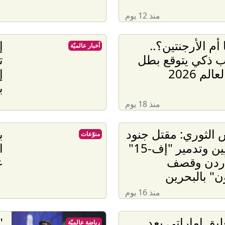
منذ 12 يوم
 أم الأرجنتين؟..
إ
أخبار عالميّة
 ذكي يتوقع بطل
ت
لم 2026
إ
ب
منذ 18 يوم
الثوري: مقتل جنود
منوّعات
أمريكيين وتدمير "إف-15"
ا
أردن وقصف
ع
ن" بالبحرين
منذ 16 يوم
ليق إماراتي بعد
"
رياضة عالميّة