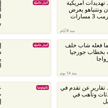
. تهديدات أمريكية
إ
أخبار عالميّة
 ونتنياهو يعرض
أ
3 مسارات
ا
ب
منذ 8 أيام
ما فعله شاب خلف
إ
أخبار عالميّة
 بخطاب جورجيا
د
واجا
ي
ا
منذ 14 يوم
. تقارير عن تقدم في
ع
تكنولوجيا
ثات وتأهب في
ج
ل
إ