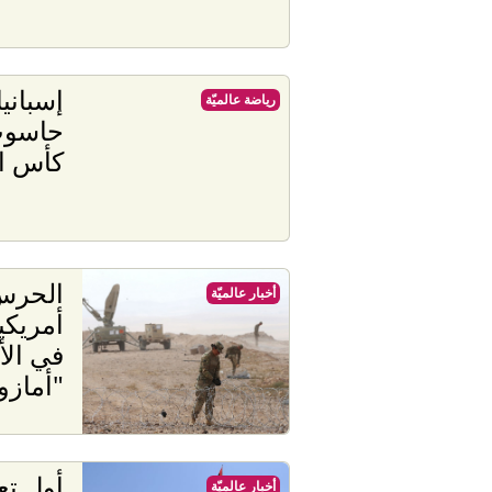
إسبانيا
رياضة عالميّة
حاسوب
كأس العا
الحرس 
أخبار عالميّة
في ال
"أمازو
أول تع
أخبار عالميّة