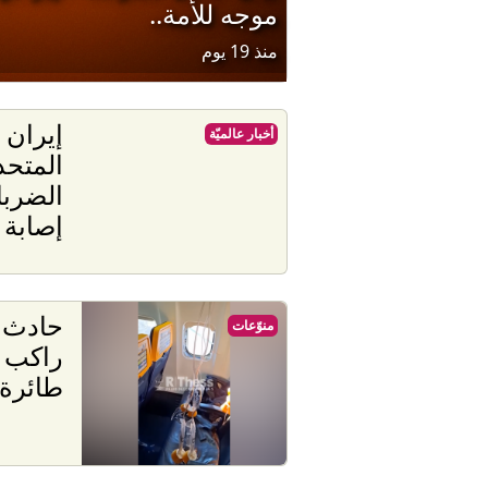
موجه للأمة..
منذ 19 يوم
إيران 
أخبار عالميّة
المتحد
الضربا
إصابة 4 جنود
حادث خ
منوّعات
راكب ي
بت
طائرة 