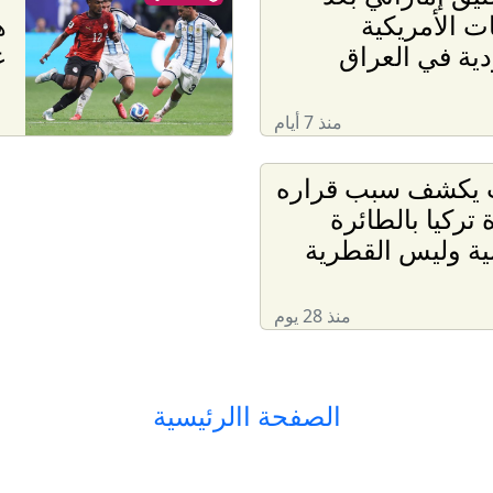
ت الأمريكية
ه
ية في العراق
ع
منذ 7 أيام
 يكشف سبب قراره
 تركيا بالطائرة
ية وليس القطرية
منذ 28 يوم
الصفحة االرئيسية