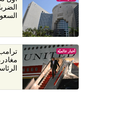
الضربا
السعود
ترامب
أخبار عالميّة
مغادرة
الرئاس