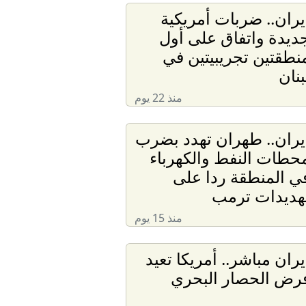
يران.. ضربات أمريكية
ديدة واتفاق على أول
نطقتين تجريبيتين في
بنان
منذ 22 يوم
يران.. طهران تهدد بضرب
حطات النفط والكهرباء
ي المنطقة ردا على
هديدات ترمب
منذ 15 يوم
يران مباشر.. أمريكا تعيد
رض الحصار البحري