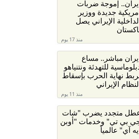
يران.. إموجة ضربات
مريكية جديدة ووزير
لداخلية الإيراني يصل
اكستان
منذ 17 يوم
يران مباشر.. مساع
بلوماسية للتهدئة ونتنياهو
ربط نهاية الحرب بإسقاط
لنظام الإيراني
منذ 11 يوم
طل متجدد يضرب "شات
ي بي تي" وخدمات "أوبن
يه آي" عالمياً