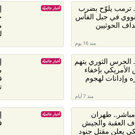
. ترمب يلوّح بضرب
إ
أخبار عالميّة
نووي في جبل الفأس
ج
اف الحوثيين
م
ل
منذ 16 يوم
. الحرس الثوري يتهم
إ
أخبار عالميّة
الأمريكي بإخفاء
م
 وإدانات لهجوم
ف
ت
منذ 7 أيام
مباشر.. طهران
إ
أخبار عالميّة
ف العقبة والجيش
ف
كي يعلن مقتل جنود