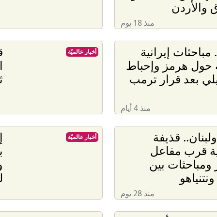
ق والأردن
منذ 18 يوم
 مباحثات إيرانية
ق
أخبار عالميّة
 حول هرمز وإحباط
ا
لي بعد قرار ترمب
ث
منذ 4 أيام
لبنان.. قذيفة
إ
أخبار عالميّة
ية قرب مفاعل
ب
ومباحثات بين
و
نتنياهو
ل
منذ 28 يوم