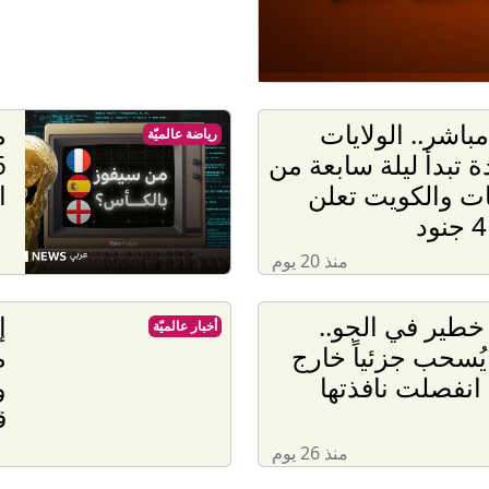
مفاوضات روما.. لماذا تعثرت مباحثات لبنان وإسرائيل؟
غارديان: أزمة سبتة تختبر رهان سانشيز على إسبانيا المستق
مباشر.. الولايات
م
رياضة عالميّة
ة تبدأ ليلة سابعة من
العراق أمام اختبار حصر السلاح.. هل ينجح الزيدي؟
ت والكويت تعلن
ا
مضيق هرمز بين التهدئة والتصعيد.. ماذا تريد إيران؟
منذ 20 يوم
الكوليرا في تشاد.. 13 وفاة والإصابات تقترب من 240
طير في الجو..
إ
أخبار عالميّة
ُسحب جزئياً خارج
م
عليمات ملكية.. المغرب يباشر إجراءات إعادة القاصرين غير المرفوقين
انفصلت نافذتها
و
ق
منذ 26 يوم