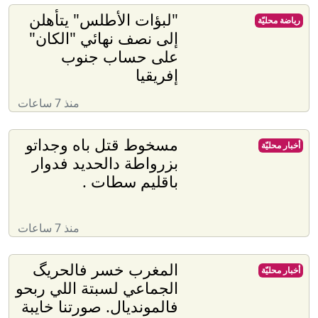
"لبؤات الأطلس" يتأهلن
رياضة محليّة
إلى نصف نهائي "الكان"
على حساب جنوب
إفريقيا
منذ 7 ساعات
مسخوط قتل باه وجداتو
أخبار محليّة
بزرواطة دالحديد فدوار
باقليم سطات .
منذ 7 ساعات
المغرب خسر فالحريگ
أخبار محليّة
الجماعي لسبتة اللي ربحو
فالمونديال. صورتنا خايبة