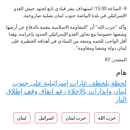
9- الساعة 15:30: استهداف مقر قيادي تابع لجنود جيش العدو
الإسرائيلي في بلدة البياضة جنوب لبنان بصلية صاروخية.
وأكد "حزب الله" أن "المقاومة الاسلامية معنية بالدفاع عن أرضها
وشعبها خصوصا مع تجاوز العدو الإسرائيلي الحدود بإجرامه، وهذا
أقل الواجب للجمه ومنعه من التمادي في أهدافه الخطيرة على
لبنان دولة وشعبا ومقاومة".
المصدر: RT
هام
لحظة بلحظة.. غارات إسرائيلية على جنوب
لبنان وإنذارات بالإخلاء رغم اتفاق وقف إطلاق
النار
حزب الله
حرب لبنان
اسرائيل
لبنان