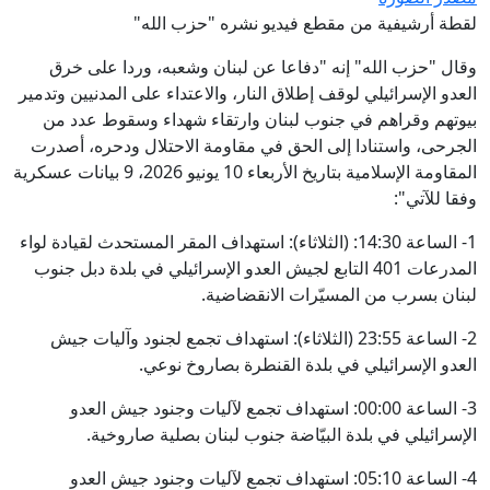
قنعات حد ومسؤولية بيطاس لانو لسان
لقطة أرشيفية من مقطع فيديو نشره "حزب الله"
الحكومة ومسؤولية بنسعيد اللي باع لينا
وقال "حزب الله" إنه "دفاعا عن لبنان وشعبه، وردا على خرق
الوهم على الشباب وداها فالصفقات مع
العدو الإسرائيلي لوقف إطلاق النار، والاعتداء على المدنيين وتدمير
صاحبو الخالدي .
بيوتهم وقراهم في جنوب لبنان وارتقاء شهداء وسقوط عدد من
الجرحى، واستنادا إلى الحق في مقاومة الاحتلال ودحره، أصدرت
المقاومة الإسلامية بتاريخ الأربعاء 10 يونيو 2026، 9 بيانات عسكرية
وفقا للآتي":
1- الساعة 14:30: (الثلاثاء): استهداف المقر المستحدث لقيادة لواء
المدرعات 401 التابع لجيش العدو الإسرائيلي في بلدة دبل جنوب
لبنان بسرب من المسيّرات الانقضاضية.
2- الساعة 23:55 (الثلاثاء):‏ استهداف تجمع لجنود وآليات جيش
العدو الإسرائيلي في بلدة القنطرة بصاروخ نوعي.
3- الساعة 00:00: استهداف تجمع لآليات وجنود جيش العدو
الإسرائيلي في بلدة البيّاضة جنوب لبنان بصلية صاروخية.
4- الساعة 05:10: استهداف تجمع لآليات وجنود جيش العدو