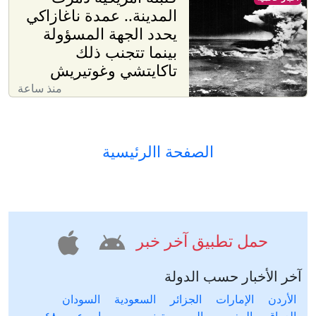
المدينة.. عمدة ناغازاكي
يحدد الجهة المسؤولة
بينما تتجنب ذلك
تاكايتشي وغوتيريش
منذ ساعة
الصفحة االرئيسية
حمل تطبيق آخر خبر
آخر الأخبار حسب الدولة
الأردن
الإمارات
الجزائر
السعودية
السودان
العراق
المغرب
اليمن
تونس
سوريا
عرب ٤٨