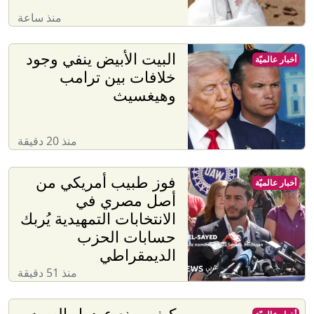
منذ ساعة
البيت الأبيض ينفي وجود
أخبار عالميّة
خلافات بين ترامب
وهيغسيث
منذ 20 دقيقة
فوز طبيب أمريكي من
أخبار عالميّة
أصل مصري في
الانتخابات التمهيدية يُربك
حسابات الحزب
الديمقراطي
منذ 51 دقيقة
كيف صنع عبدول السيد