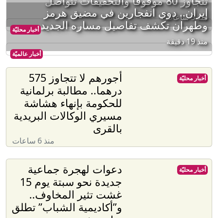
تتجاوز 80 موقوفاً والتحقيقات تتواصل
إيران.. دوي انفجارين في مضيق هرمز
منذ 5 ساعات
وطهران تكشف تفاصيل مساره الجديد
أخبار محليّة
منذ 19 دقيقة
أخبار عالميّة
أجورهم لا تتجاوز 575
أخبار محليّة
درهما.. مطالبة برلمانية
للحكومة بإنهاء هشاشة
مسيري الوكالات البريدية
بالقرى
منذ 6 ساعات
دعوات لهجرة جماعية
أخبار محليّة
جديدة نحو سبتة يوم 15
غشت تثير المخاوف..
و”أكاديمية الشباب” تطلق