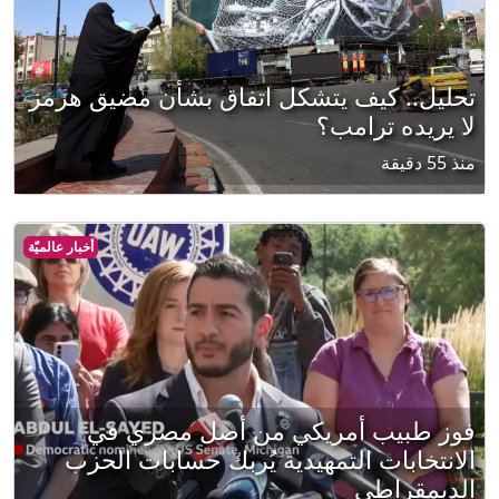
تحليل.. كيف يتشكل اتفاق بشأن مضيق هرمز
لا يريده ترامب؟
منذ 55 دقيقة
أخبار عالميّة
فوز طبيب أمريكي من أصل مصري في
الانتخابات التمهيدية يُربك حسابات الحزب
الديمقراطي