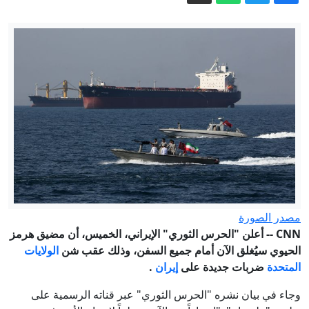
رعب في أوروبا.. مسيّرة مفخخة تعطل
مطارا ألمانيا
الجيش الإسرائيلي: مقتل جنديين في معارك
بجنوب لبنان
زالوجني يقر بسقوط أوراق كييف العسكرية
وتفوق روسيا الميداني
نائب ترامب عن المفاوضات مع الإيرانيين:
"يصعب التعامل معهم ونظامهم منقسم"
تتبعها أقمار صناعية.. الحرب تغتال "مملكة
النحل" بجنوب لبنان
سابقة قضائية في المغرب.. النيابة العامة
مصدر الصورة
بالدار البيضاء تُفعّل لأول مرة السوار
CNN --
أعلن "الحرس الثوري" الإيراني، الخميس، أن مضيق هرمز
الحيوي سيُغلق الآن أمام جميع السفن، وذلك عقب شن
الولايات
الإلكتروني في قضايا الشيك
المتحدة
ضربات جديدة على
إيران
.
وجاء في بيان نشره "الحرس الثوري" عبر قناته الرسمية على