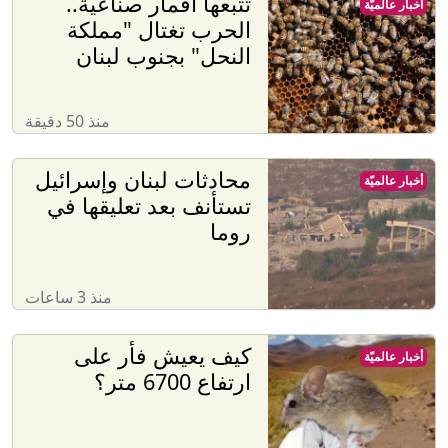
تتبعها أقمار صناعية..
أخبار عالميّة
الحرب تغتال "مملكة
النحل" بجنوب لبنان
منذ 50 دقيقة
محادثات لبنان وإسرائيل
أخبار عالميّة
تستأنف بعد تعليقها في
روما
منذ 3 ساعات
كيف يعيش فأر على
أخبار عالميّة
ارتفاع 6700 متر؟