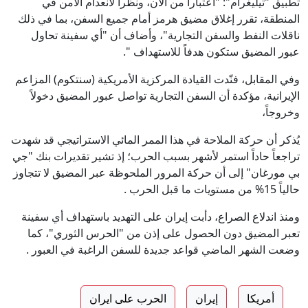
تطبيق "تيليغرام": "اعتباراً من الآن، ونظراً لانعدام الأمن في
المنطقة، تقرر إغلاق مضيق هرمز أمام جميع السفن، بما في ذلك
ناقلات النفط والسفن التجارية"، وأضاف أن "أي سفينة تحاول
عبور المضيق ستكون هدفاً للاستهداف ".
وفي المقابل، فنّدت القيادة المركزية الأمريكية (سنتكوم) المزاعم
الإيرانية، مؤكدة أن السفن التجارية تواصل عبور المضيق دخولاً
وخروجاً،
يُذكر أن حركة الملاحة في هذا الممر المائي الاستراتيجي قد شهدت
تراجعاً حاداً استمر لأشهر بسبب الحرب؛ إذ تشير تقديرات بنك "جي
بي مورغان" إلى أن حركة المرور الملحوظة عبر المضيق لا تتجاوز
حالياً 15% من مستويات ما قبل الحرب .
ومنذ اندلاع الصراع، دأبت إيران على التهديد باستهداف أي سفينة
تعبر المضيق دون الحصول على إذن من "الحرس الثوري"، كما
وضعت الشهر الماضي قواعد جديدة للسفن الراغبة في العبور .
أمريكا
إيران
الحرب على ايران