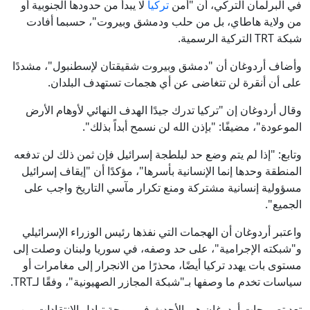
في البرلمان التركي، أن "أمن
تركيا
لا يبدأ من حدودها الجنوبية أو
من ولاية هاطاي، بل من حلب ودمشق وبيروت"، حسبما أفادت
شبكة TRT التركية الرسمية.
وأضاف أردوغان أن "دمشق وبيروت شقيقتان لإسطنبول"، مشددًا
على أن أنقرة لن تتغاضى عن أي هجمات تستهدف البلدان.
وقال أردوغان إن "تركيا تدرك جيدًا الهدف النهائي لأوهام الأرض
الموعودة"، مضيفًا: "بإذن الله لن نسمح أبداً بذلك".
وتابع: "إذا لم يتم وضع حد لبلطجة إسرائيل فإن ثمن ذلك لن تدفعه
المنطقة وحدها إنما الإنسانية بأسرها"، مؤكدًا أن "إيقاف إسرائيل
مسؤولية إنسانية مشتركة ومنع تكرار مآسي التاريخ واجب على
الجميع".
واعتبر أردوغان أن الهجمات التي نفذها رئيس الوزراء الإسرائيلي
و"شبكته الإجرامية"، على حد وصفه، في سوريا ولبنان وصلت إلى
مستوى بات يهدد تركيا أيضًا، محذرًا من الانجرار إلى مغامرات أو
سياسات تخدم ما وصفها بـ"شبكة المجازر الصهيونية"، وفقًا لـTRT.
تعد تصريحات أردوغان هي الأحدث في موجة تبادل الانتقادات بين