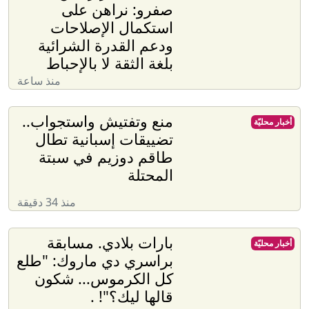
صفرو: نراهن على
استكمال الإصلاحات
ودعم القدرة الشرائية
بلغة الثقة لا بالإحباط
منذ ساعة
منع وتفتيش واستجواب..
أخبار محليّة
تضييقات إسبانية تطال
طاقم دوزيم في سبتة
المحتلة
منذ 34 دقيقة
بارات بلادي. مسابقة
أخبار محليّة
براسري دي ماروك: "طلع
كل الكرموس... شكون
قالها ليك؟"! .