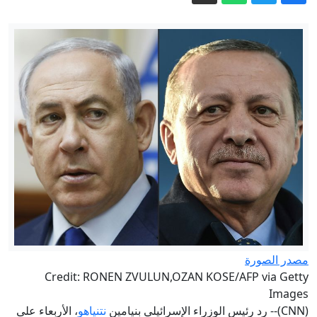
فضاء لتعميق الطبقية
أزمة سبتة تعمق الخلاف بين إسبانيا
وإيطاليا.. مدريد تطبق مبدأ “المعاملة
اتهمت جهات رسمية بفتح الحدود..
بالمثل” وتبدأ بتفتيش المسافرين الإيطاليين
تصريحات تقود مرشحة للهجرة السرية إلى
القضاء
تصريحات عن “فتح الحدود” تقود مرشحة
للهجرة إلى التحقيق القضائي بالعرائش
مجلس حقوق الإنسان: الهجرة الجماعية نحو
سبتة ومليلية لا يمكن اختزالها في الفقر
والهشاشة
صفعة جديدة للجزائر.. كولومبيا تعترف
بسيادة المغرب على صحرائه
منع وتفتيش واستجواب.. تضييقات إسبانية
تطال طاقم دوزيم في سبتة المحتلة
مصدر الصورة
Credit: RONEN ZVULUN,OZAN KOSE/AFP via Getty
Images
(CNN)-- رد رئيس الوزراء الإسرائيلي بنيامين
نتنياهو
، الأربعاء على