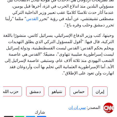
مسؤولي البلدين منذ اندلاع الحرب في غزة، آخرها قبل يومين،
عندما أثار حدث تلاسنًا كلاميًا عقب تعبير وزير الداخلية التركي
مصطفى تشيفتشي، عن أمله في رؤية "تحرر
القدس
" مثلما "رأينا
تحرر دمشق وحلب وقره باغ".
وحينها، كتب وزير الدفاع الإسرائيلي، يسرائيل كاتس، منشورًا باللغة
التركية، قال فيها: "أقول للمسؤول التركي الذي يطلق التهديدات
ويحلم بحكم القدس: القدس ليست القسطنطينية، ودولة إسرائيل
ليست إمبراطورية صليبية تتهاوى"، مضيفًا: "القدس هي عاصمة
الشعب اليهودي منذ ثلاثة آلاف عام، وستبقى عاصمة لإسرائيل إلى
الأبد. أما الإمبراطورية العثمانية التي تحلم بها أنت وأردوغان فقد
انهارت ولن تعود على الإطلاق".
إيران
حماس
نتنياهو
دمشق
حزب الله
المصدر:
سي ان ان
شارك