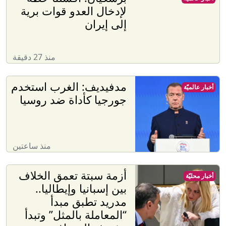
لإدخال العدو قوات برية
إلى إيران
منذ 27 دقيقة
مدفيديف: الغرب استخدم
أخبار عالميّة
جورجيا كأداة ضد روسيا
منذ ساعتين
أزمة سبتة تعمق الخلاف
أخبار محليّة
بين إسبانيا وإيطاليا..
مدريد تطبق مبدأ
“المعاملة بالمثل” وتبدأ