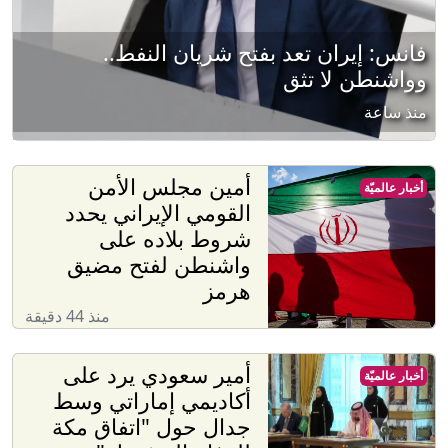
فانس: إيران تعد بفتح شريان النفط..
وواشنطن لا تثق
منذ ساعة
أمين مجلس الأمن
أخبار عالميّة
القومي الإيراني يحدد
شروط بلاده على
واشنطن لفتح مضيق
هرمز
منذ 44 دقيقة
أمير سعودي يرد على
أخبار عالميّة
أكاديمي إماراتي وسط
جدال حول "اتفاق مكة