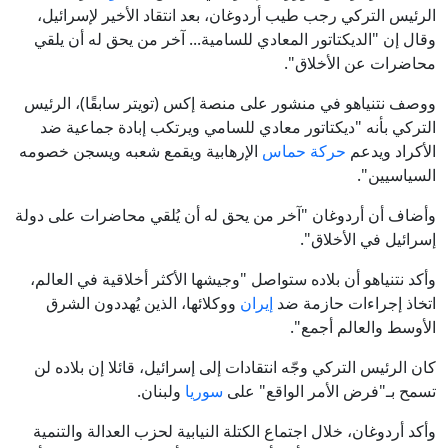
الرئيس التركي رجب طيب أردوغان، بعد انتقاد الأخير لإسرائيل،
وقال إن "الديكتاتور المعادي للسامية... آخر من يحق له أن يلقي
محاضرات عن الأخلاق".
ووصف نتنياهو في منشور على منصة إكس (تويتر سابقًا)، الرئيس
التركي بأنه "ديكتاتور معادي للسامي ويرتكب إبادة جماعية ضد
الأكراد ويدعم
حركة حماس
الإرهابية ويقمع شعبه ويسجن خصومه
السياسيين".
وأضاف أن أردوغان "آخر من يحق له أن يُلقي محاضرات على دولة
إسرائيل في الأخلاق".
وأكد نتنياهو أن بلاده ستواصل "وجيشها الأكثر أخلاقية في العالم،
اتخاذ إجراءات حازمة ضد
إيران
ووكلائها، الذين يُهددون الشرق
الأوسط والعالم أجمع".
كان الرئيس التركي وجّه انتقادات إلى إسرائيل، قائلا إن بلاده لن
تسمح بـ"فرض الأمر الواقع" على
سوريا
ولبنان.
وأكد أردوغان، خلال اجتماع الكتلة النيابية لحزب العدالة والتنمية