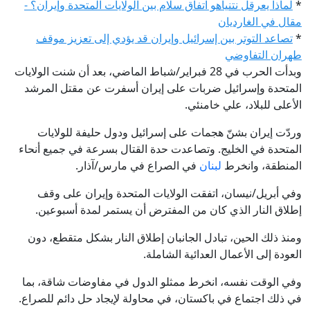
*
لماذا يعرقل نتنياهو اتفاق سلام بين الولايات المتحدة وإيران؟ -
مقال في الغارديان
*
تصاعد التوتر بين إسرائيل وإيران قد يؤدي إلى تعزيز موقف
طهران التفاوضي
وبدأت الحرب في 28 فبراير/شباط الماضي، بعد أن شنت الولايات
المتحدة وإسرائيل ضربات على إيران أسفرت عن مقتل المرشد
الأعلى للبلاد، علي خامنئي.
وردّت إيران بشنّ هجمات على إسرائيل ودول حليفة للولايات
المتحدة في الخليج. وتصاعدت حدة القتال بسرعة في جميع أنحاء
المنطقة، وانخرط
لبنان
في الصراع في مارس/آذار.
وفي أبريل/نيسان، اتفقت الولايات المتحدة وإيران على وقف
إطلاق النار الذي كان من المفترض أن يستمر لمدة أسبوعين.
ومنذ ذلك الحين، تبادل الجانبان إطلاق النار بشكل متقطع، دون
العودة إلى الأعمال العدائية الشاملة.
وفي الوقت نفسه، انخرط ممثلو الدول في مفاوضات شاقة، بما
في ذلك اجتماع في باكستان، في محاولة لإيجاد حل دائم للصراع.