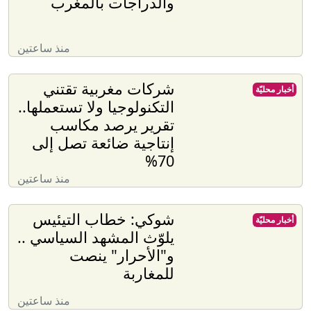
والدراجات بالمغرب
منذ ساعتين
شركات مغربية تقتني
أخبار محليّة
التكنولوجيا ولا تستعملها..
تقرير يرصد مكاسب
إنتاجية ضائعة تصل إلى
70%
منذ ساعتين
شوكي: خطاب التيئيس
أخبار محليّة
يلوّث المشهد السياسي ..
و"الأحرار" ينصت
للمغاربة
منذ ساعتين