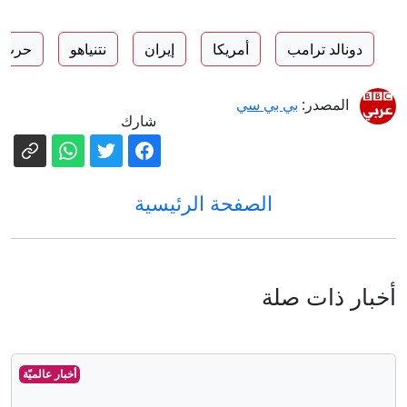
دونالد ترامب
أمريكا
إيران
نتنياهو
حرب ل
المصدر:
بي بي سي
شارك
الصفحة الرئيسية
أخبار ذات صلة
أخبار عالميّة