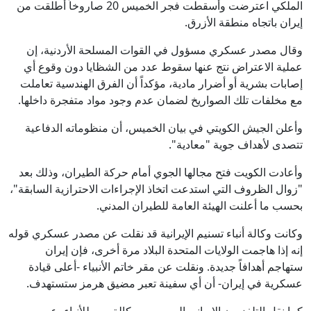
الملكي اعترضت وأسقطت فجر الخميس 20 صاروخاً أطلقت من
إيران باتجاه منطقة الأزرق.
وقال مصدر عسكري مسؤول في القوات المسلحة الأردنية، إن
عملية الاعتراض نتج عنها سقوط عدد من الشظايا دون وقوع أي
إصابات بشرية أو أضرار مادية، مؤكداً أن الفرق الهندسية تعاملت
مع مخلفات تلك الصواريخ لضمان عدم وجود مواد متفجرة داخلها.
وأعلن الجيش الكويتي في بيان الخميس، أن منظوماته الدفاعية
تتصدى لأهداف جوية "معادية".
وأعادت الكويت فتح مجالها الجوي أمام حركة الطيران، وذلك بعد
"زوال الظروف التي استدعت اتخاذ الإجراءات الاحترازية السابقة"،
بحسب ما أعلنت الهيئة العامة للطيران المدني.
وكانت وكالة أنباء تسنيم الإيرانية قد نقلت عن مصدر عسكري قوله
إنه إذا هاجمت الولايات المتحدة البلاد مرة أخرى، فإن إيران
ستهاجم أهدافاً جديدة. ونقلت عن مقر خاتم الأنبياء -أعلى قيادة
عسكرية في إيران- أن أي سفينة تعبر مضيق هرمز ستستهدف.
كما نقل التلفزيون الإيراني الرسمي، ووكالة مهر للأنباء، عن