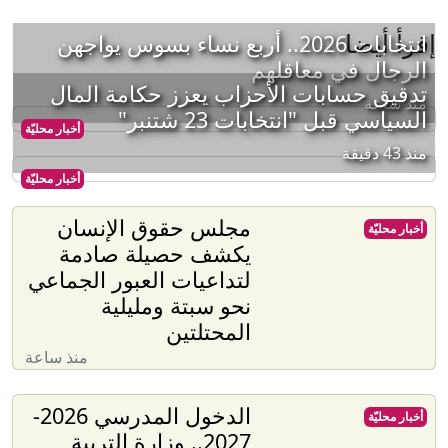
إقرأ أيضا
انتخابات 2026.. أربع نساء بسوس يواجهن
الرجال في معاقلهم
تدقيق حسابات الأحزاب يعزز حكامة المال
منذ ساعة
السياسي قبل "انتخابات 23 شتنبر"
أخبار محليّة
منذ 43 دقيقة
أخبار محليّة
مجلس حقوق الإنسان
أخبار محليّة
يكشف حصيلة صادمة
لتداعيات العبور الجماعي
نحو سبتة ومليلية
المحتلتين
منذ ساعة
الدخول المدرسي 2026-
أخبار محليّة
2027.. وزارة التربية