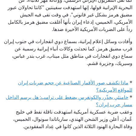
البحرية الإيرانية قولها، إنها استهدفت سفينتين "كانتا تحاولان عبور
مضيق هرمز بشكل غير قانوني". في وقت نفى فيه الجيش
الأمريكي، الخميس، إدعاء إيران بأنها أغلقت مضيق هرمز بالكامل
رداً على الضربات الأمريكية الأخيرة ضدها.
وأفادت وسائل إعلام إيرانية، بسماع دوي انفجارات في جنوب إيران
قرب مضيق هرمز. كما تحدثت وكالات أنباء إيرانية رسمية عن
سماع دوي انفجارات في مناطق مثل ميناب، غرب بندر عباس،
وسيريك، وجزيرة قشم.
*
ماذا تكشف صور الأقمار الصناعية عن حجم ضربات إيران
للمواقع الأمريكية؟
*
خامنئي يحذّر، والكونغرس يضغط على ترامب: هل يرسم الداخل
مسار حرب إيران؟
وعقب ضربة عسكرية أمريكية استهدفت ناقلة نفط في خليج
عُمان، أعلن وزير الشحن الهندي، سارباناندا سونوال، الخميس،
وفاة البحارة الهنود الثلاثة الذين كانوا في عِداد المفقودين.