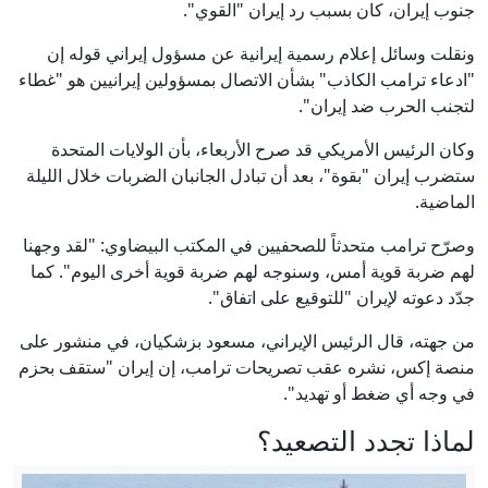
جنوب إيران، كان بسبب رد إيران "القوي".
ونقلت وسائل إعلام رسمية إيرانية عن مسؤول إيراني قوله إن
"ادعاء ترامب الكاذب" بشأن الاتصال بمسؤولين إيرانيين هو "غطاء
لتجنب الحرب ضد إيران".
وكان الرئيس الأمريكي قد صرح الأربعاء، بأن الولايات المتحدة
ستضرب إيران "بقوة"، بعد أن تبادل الجانبان الضربات خلال الليلة
الماضية.
وصرّح ترامب متحدثاً للصحفيين في المكتب البيضاوي: "لقد وجهنا
لهم ضربة قوية أمس، وسنوجه لهم ضربة قوية أخرى اليوم". كما
جدّد دعوته لإيران "للتوقيع على اتفاق".
من جهته، قال الرئيس الإيراني، مسعود بزشكيان، في منشور على
منصة إكس، نشره عقب تصريحات ترامب، إن إيران "ستقف بحزم
في وجه أي ضغط أو تهديد".
لماذا تجدد التصعيد؟