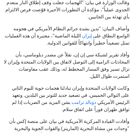
وقالت الوزارة في بيان: "الهجمات جعلت وقف إطلاق النار منعدم
الجدوى عملياً"، مؤكدة أن التطورات الأخيرة قوّضت فرص الالتزام
بأي تهدئة بين الجانبين.
وأضاف البيان: "ندين بشدة جرائم النظام الأمريكي في هجومه
الواسع النطاق على
إيران
الليلة الماضية"، معتبرة أن هذه العمليات
تمثل تصعيداً خطيراً وانتهاكاً للقوانين الدولية.
وأفاد تقرير لشبكة سي إن إن، نقلاً عن مصدر دبلوماسي، بأن
المحادثات الرامية إلى التوصل لاتفاق بين الولايات المتحدة وإيران لا
تزال تسير وفق المسار المخطط له، وذلك عقب مفاوضات
استمرت طوال الليل.
وكانت الولايات المتحدة وإيران تبادلتا هجمات جوية لليوم الثاني
على التوالي الخميس، في تصعيد جديد للتوتر بين البلدين. وتعهد
الرئيس الأمريكي
دونالد ترامب
بشن المزيد من الضربات إذا لم
توافق طهران فوراً على اتفاق سلام.
وأفادت القيادة المركزية الأمريكية في بيان على منصة إكس بأن
"وحدات من مشاة البحرية (المارينز) والقوات الجوية والبحرية