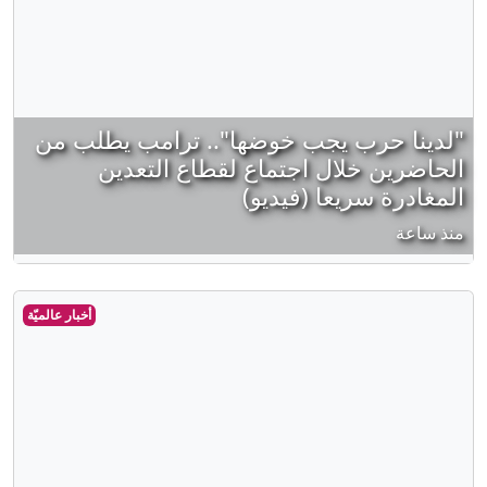
"لدينا حرب يجب خوضها".. ترامب يطلب من
الحاضرين خلال اجتماع لقطاع التعدين
المغادرة سريعا (فيديو)
منذ ساعة
أخبار عالميّة