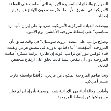
الصواريخ والطائرات المسيرة الإيرانية التي أُطلقت على القواعد
الأمريكية في الشرق الأوسط اعتُرضت، دون الإبلاغ عن وقوع
إصابات.
ووصفت القيادة المركزية الأمريكية، ضرباتها على إيران بأنها "رد
متناسب" على إسقاط مروحية الأباتشي، يوم الاثنين.
وصرّح ترامب على منصة "تروث سوشيال" في وقت سابق بأن
المروحية "أُسقِطت" أثناء قيامها بدورية في مضيق هرمز. ونقلت
قناة فوكس نيوز عن ترامب، قوله إن طائرة إيرانية مسيّرة أصابت
المروحية دون أن تنفجر، بينما كانت تحلق على ارتفاع منخفض
للغاية.
ونجا طاقم المروحية المكون من فردين، إذ أُنقذا بواسطة قارب
مسير أمريكي.
وأفادت وكالة أنباء مهر الإيرانية شبه الرسمية بأن إيران لم تعلن
مسؤوليتها عن إسقاط المروحية.