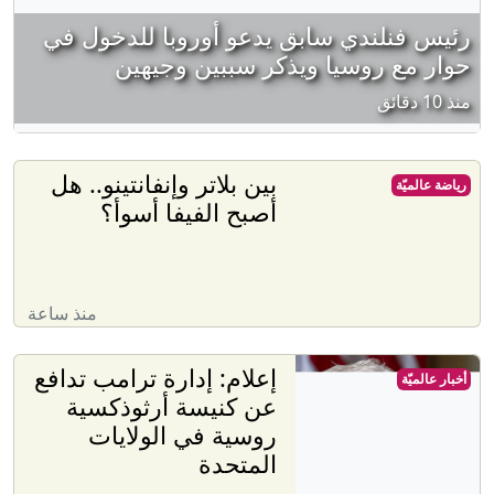
رئيس فنلندي سابق يدعو أوروبا للدخول في
حوار مع روسيا ويذكر سببين وجيهين
منذ 10 دقائق
بين بلاتر وإنفانتينو.. هل
رياضة عالميّة
أصبح الفيفا أسوأ؟
منذ ساعة
إعلام: إدارة ترامب تدافع
أخبار عالميّة
عن كنيسة أرثوذكسية
روسية في الولايات
المتحدة