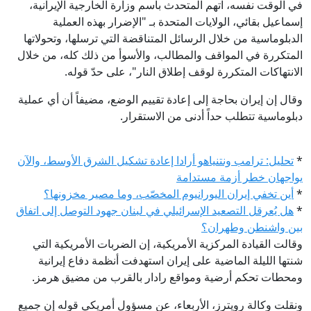
في الوقت نفسه، اتهم المتحدث باسم وزارة الخارجية الإيرانية،
إسماعيل بقائي، الولايات المتحدة بـ "الإضرار بهذه العملية
الدبلوماسية من خلال الرسائل المتناقضة التي ترسلها، وتحولاتها
المتكررة في المواقف والمطالب، والأسوأ من ذلك كله، من خلال
الانتهاكات المتكررة لوقف إطلاق النار"، على حدّ قوله.
وقال إن إيران بحاجة إلى إعادة تقييم الوضع، مضيفاً أن أي عملية
دبلوماسية تتطلب حداً أدنى من الاستقرار.
*
تحليل: ترامب ونتنياهو أرادا إعادة تشكيل الشرق الأوسط، والآن
يواجهان خطر أزمة مستدامة
*
أين تخفي إيران اليورانيوم المخصّب، وما مصير مخزونها؟
*
هل يُعرقل التصعيد الإسرائيلي في لبنان جهود التوصل إلى اتفاق
بين واشنطن وطهران؟
وقالت القيادة المركزية الأمريكية، إن الضربات الأمريكية التي
شنتها الليلة الماضية على إيران استهدفت أنظمة دفاع إيرانية
ومحطات تحكم أرضية ومواقع رادار بالقرب من مضيق هرمز.
ونقلت وكالة رويترز، الأربعاء، عن مسؤول أمريكي قوله إن جميع