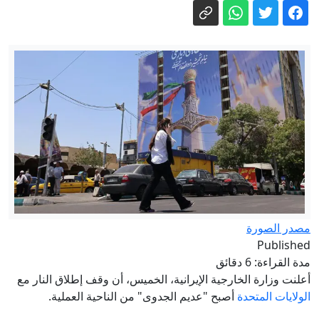
ضائعة تصل إلى 70%
الطقس غدا السبت.. حرارة مرتفعة وأمطار
رعدية مرتقبة ببعض المناطق
شوكي: خطاب التيئيس يلوّث المشهد
السياسي .. و"الأحرار" ينصت للمغاربة
قبل انتخابات 2026.. مذكرة أمازيغية تضع
الأحزاب أمام اختبار الالتزام بالدستور
جهاد أزعور عن انتعاش اقتصاد سوريا:
خطوات بالاتجاه الصحيح ويجب تعزيزها
الدخول المدرسي 2026-2027.. وزارة
التربية الوطنية تكشف مواعيد التحاق
الأساتذة والتلاميذ
مصدر الصورة
Published
مدة القراءة: 6 دقائق
أعلنت وزارة الخارجية الإيرانية، الخميس، أن وقف إطلاق النار مع
الولايات المتحدة
أصبح "عديم الجدوى" من الناحية العملية.