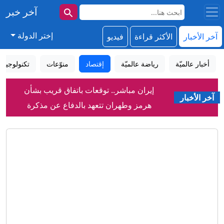
آخر خبر
إختر الدولة
آخر الأخبار
الأكثر قراءة
فيديو
أخبار عالميّة
رياضة عالميّة
إقتصاد
منوّعات
تكنولوجيا
إيران مباشر.. توقعات باتفاق قريب بشأن
آخر الأخبار
هرمز وطهران تتعهد بالدفاع عن مذكرة
التفاهم
الاتحاد الأوروبي ينتقد ميتا وتيك توك: أخبار
مضللة عن سبتة
موسكو تصعد هجماتها على العاصمة
الأوكرانية وتقصف مؤسسة تصنع الرؤوس
الحربية
هذه الجماعة في أثينا تُعيد إحياء طقوس
عبادة الآلهة اليونانية القديمة
بوتين يهنئ الروس بمناسبة يوم الرياضي