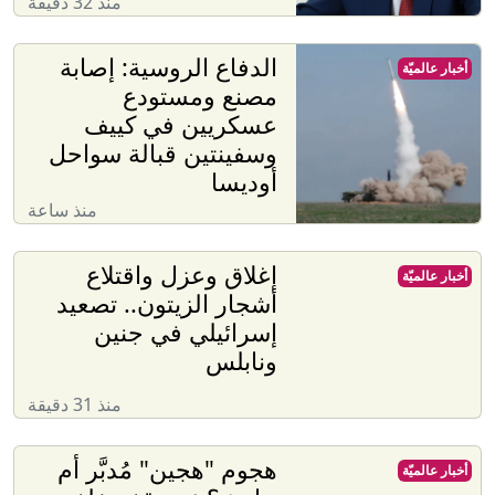
منذ 32 دقيقة
الدفاع الروسية: إصابة
أخبار عالميّة
مصنع ومستودع
عسكريين في كييف
وسفينتين قبالة سواحل
أوديسا
منذ ساعة
إغلاق وعزل واقتلاع
أخبار عالميّة
أشجار الزيتون.. تصعيد
إسرائيلي في جنين
ونابلس
منذ 31 دقيقة
هجوم "هجين" مُدبَّر أم
أخبار عالميّة