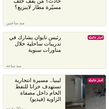
حادث؟ مَن يقف خلف
مسيّرة مطار لايبزيغ؟
منذ ساعتين
رئيس تايوان يشارك في
أخبار عالميّة
تدريبات ساحلية خلال
مناورات سنوية
منذ ساعة
ليبيا.. مسيرة انتحارية
أخبار عالميّة
تستهدف خزانا للنفط
الخام داخل مصفاة
الزاوية (فيديو)
منذ 20 دقيقة