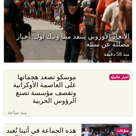
الاتحاد الأوروبي ينتقد ميتا وتيك توك: أخبار
مضللة عن سبتة
منذ 58 دقيقة
موسكو تصعد هجماتها
أخبار عالميّة
على العاصمة الأوكرانية
وتقصف مؤسسة تصنع
الرؤوس الحربية
منذ ساعة
هذه الجماعة في أثينا تُعيد
منوّعات