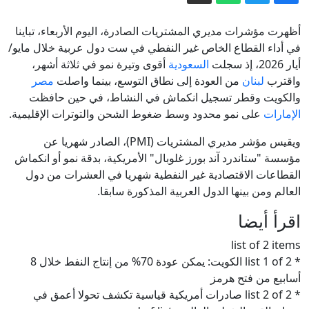
أميركا تتعهد بتقديم مساعدات للرئيس
الكولومبي الجديد بمليار دولار
أظهرت مؤشرات مديري المشتريات الصادرة، اليوم الأربعاء، تباينا
دعم أمني أمريكي بمليار دولار لإدارة رئيس
في أداء القطاع الخاص غير النفطي في ست دول عربية خلال مايو/
أيار 2026، إذ سجلت
السعودية
أقوى وتيرة نمو في ثلاثة أشهر،
كولومبيا الجديد
واقترب
لبنان
من العودة إلى نطاق التوسع، بينما واصلت
مصر
الاستخبارات الأمريكية: بوتين الخاسر في
والكويت وقطر تسجيل انكماش في النشاط، في حين حافظت
أوكرانيا يغامر باستفزاز الناتو
الإمارات
على نمو محدود وسط ضغوط الشحن والتوترات الإقليمية.
هجوم "هجين" مُدبَّر أم حادث؟ مَن يقف
ويقيس مؤشر مديري المشتريات (PMI)، الصادر شهريا عن
خلف مسيّرة مطار لايبزيغ؟
مؤسسة "ستاندرد آند بورز غلوبال" الأمريكية، بدقة نمو أو انكماش
الأردن والولايات المتحدة: اتفاقيات
القطاعات الاقتصادية غير النفطية شهريا في العشرات من دول
اقتصادية استراتيجية، وجنود أمريكيون بلا
العالم ومن بينها الدول العربية المذكورة سابقا.
قواعد، فماذا نعرف عن العلاقة بين
قصف إسرائيلي يستهدف مناطق في جنوب
اقرأ أيضا
لبنان
البلدين؟
list of 2 items
* list 1 of 2 الكويت: يمكن عودة 70% من إنتاج النفط خلال 8
أسابيع من فتح هرمز
* list 2 of 2 صادرات أمريكية قياسية تكشف تحولا أعمق في