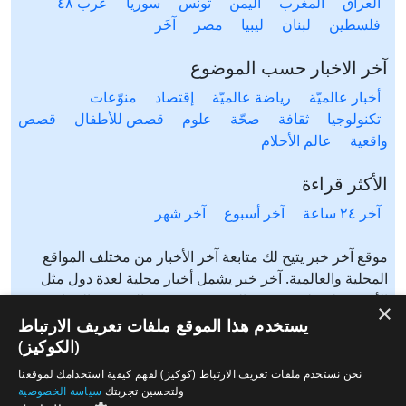
العراق
المغرب
اليمن
تونس
سوريا
عرب ٤٨
فلسطين
لبنان
ليبيا
مصر
آخَر
آخر الاخبار حسب الموضوع
أخبار عالميّة
رياضة عالميّة
إقتصاد
منوّعات
تكنولوجيا
ثقافة
صحّة
علوم
قصص للأطفال
قصص
واقعية
عالم الأحلام
الأكثر قراءة
آخر ٢٤ ساعة
آخر أسبوع
آخر شهر
موقع آخر خبر يتيح لك متابعة آخر الأخبار من مختلف المواقع
المحلية والعالمية. آخر خبر يشمل أخبار محلية لعدة دول مثل
الأردن، فلسطين، مصر، السعودية، تونس، المغرب، الجزائر،
×
عرب ٤٨، لبنان، العراق، اليمن وغيرها آخر خبر يتيح متابعة أخبار
يستخدم هذا الموقع ملفات تعريف الارتباط
من شتى المواضيع مثل: أخبار محلية، أخبار عالمية، رياضة،
(الكوكيز)
إقتصاد، ثقافة، منوعات وغيرها تابع الأخبار المحلية والعالمية من
نحن نستخدم ملفات تعريف الارتباط (كوكيز) لفهم كيفية استخدامك لموقعنا
مختلف المواقع الإخبارية: الجزيرة، العربية، بي بي سي، سي ان
ولتحسين تجربتك
سياسة الخصوصية