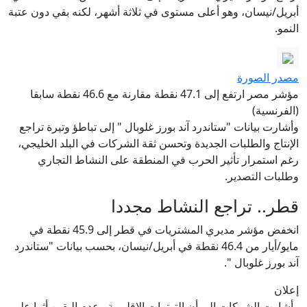
أبريل/نيسان، وهو أعلى مستوى في ثلاثة أشهر، لكنه بقي دون عتبة
النمو.
مصدر الصورة
مؤشر مصر ارتفع إلى 47.1 نقطة مقارنة مع 46.6 نقطة سابقا
(الفرنسية)
وأشارت بيانات "ستاندرد آند بورز غلوبال " إلى تباطؤ وتيرة تراجع
الإنتاج والطلبات الجديدة وتحسن ثقة الشركات في البلد الخليجي،
رغم استمرار تأثير الحرب في المنطقة على النشاط التجاري
وطلبات التصدير.
قطر.. تراجع النشاط مجددا
انخفض مؤشر مديري المشتريات في قطر إلى 45.9 نقطة في
مايو/أيار من 46.4 نقطة في أبريل/نيسان، بحسب بيانات "ستاندرد
آند بورز غلوبال ".
إعلان
وأشارت الشركات إلى أن التوترات الإقليمية وعدم اليقين أثرا على