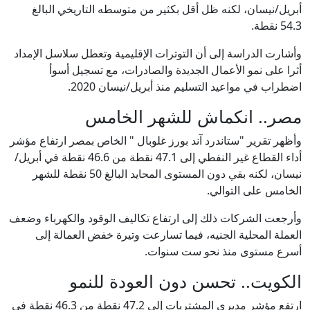
أبريل/نيسان، لكنه ظل أقل بكثير من متوسطه التاريخي البالغ
54.3 نقطة.
وأشارت الدراسة إلى أن التوترات الإقليمية وتعطل سلاسل الإمداد
أثرا على نمو الأعمال الجديدة والصادرات، مع تسجيل أسوأ
اضطراب في مواعيد التسليم منذ أبريل/نيسان 2020.
مصر.. انكماش للشهر الخامس
وأظهر تقرير "ستاندرد آند بورز غلوبال " الخاص بمصر ارتفاع مؤشر
أداء القطاع غير النفطي إلى 47.1 نقطة من 46.6 نقطة في أبريل/
نيسان، لكنه بقي دون المستوى المحايد البالغ 50 نقطة للشهر
الخامس على التوالي.
وأرجعت الشركات ذلك إلى ارتفاع تكاليف الوقود والكهرباء وضعف
العملة المحلية الجنيه، فيما تسارعت وتيرة خفض العمالة إلى
أسرع مستوى منذ نحو ست سنوات.
الكويت.. تحسن دون العودة للنمو
ارتفع مؤشر مديري المشتريات إلى 47.2 نقطة من 46.3 نقطة في