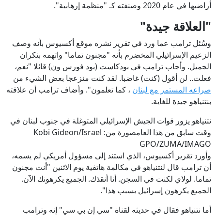
أراضيها في عام 2020 وصنفته كـ "منظمة إرهابية".
"العلاقة جيدة"
وسُئل ترامب عما ورد في تقرير نشره موقع أكسيوس بأنه وصف
الزعيم الإسرائيلي المخضرم بأنه "مجنون تماما" واتهمه بنكران
الجميل. وأجاب ترامب في بودكاست (بود فورس ون) قائلا "نعم،
فعلت.. لن أقول (كنت) غاضبا. لقد كنت منزعجا بعض الشيء ⁠من ⁠
صراعه المستمر مع لبنان
، كما تعلمون". وأضاف ترامب أن علاقته
بنتنياهو جيدة للغاية.
نتنياهو يزور قوات الجيش الإسرائيلي المتوغلة في جنوب لبنان في
وقت سابق من هذا العامصورة من: Kobi Gideon/Israel
GPO/ZUMA/IMAGO
وأورد تقرير أكسيوس، الذي استند إلى مسؤول أمريكي لم يسمه،
أن ترامب قال لنتنياهو في مكالمة هاتفية يوم الاثنين "أنت مجنون
تماما. لولاي لكنت في السجن. أنا أنقذك. الجميع يكرهونك الآن.
الجميع يكرهون إسرائيل بسبب هذا".
أما نتنياهو فقال في حديثه لقناة "سي إن بي سي" إنه وترامب