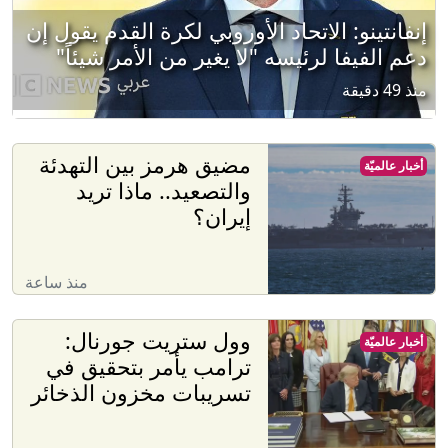
إنفانتينو: الاتحاد الأوروبي لكرة القدم يقول إن
دعم الفيفا لرئيسه "لا يغير من الأمر شيئاً"
منذ 49 دقيقة
مضيق هرمز بين التهدئة
أخبار عالميّة
والتصعيد.. ماذا تريد
إيران؟
منذ ساعة
وول ستريت جورنال:
أخبار عالميّة
ترامب يأمر بتحقيق في
تسريبات مخزون الذخائر