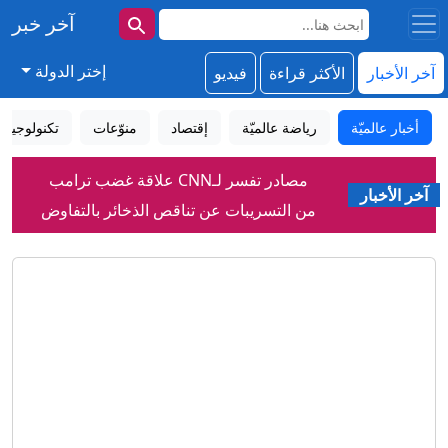
آخر خبر
إختر الدولة
آخر الأخبار
الأكثر قراءة
فيديو
أخبار عالميّة
رياضة عالميّة
إقتصاد
منوّعات
تكنولوجيا
مصادر تفسر لـCNN علاقة غضب ترامب
آخر الأخبار
من التسريبات عن تناقص الذخائر بالتفاوض
مع إيران
لماذا رفضت إسرائيل اتفاق غزة بينما قبلته
حماس؟
الرياض تعيد بناء معادلة الأمن.. باكستان في
باب المندب
إنفانتينو: الاتحاد الأوروبي لكرة القدم يقول
إن دعم الفيفا لرئيسه "لا يغير من الأمر
شيئاً"
أثارت غضب ترمب.. ماذا تُخفي تقارير
مخزون الأسلحة الأمريكية؟