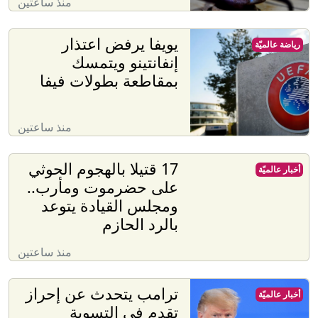
منذ ساعتين
يويفا يرفض اعتذار
رياضة عالميّة
إنفانتينو ويتمسك
بمقاطعة بطولات فيفا
منذ ساعتين
17 قتيلا بالهجوم الحوثي
أخبار عالميّة
على حضرموت ومأرب..
ومجلس القيادة يتوعد
بالرد الحازم
منذ ساعتين
ترامب يتحدث عن إحراز
أخبار عالميّة
تقدم في التسوية