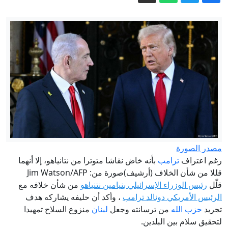
مخاوف من"اختراع أمراض"
الرئيس التونسي: حق الدولة في استرجاع
أموال الشعب لن يسقط بالتقادم (فيديو)
بلومبيرغ: كثرة حالات الانتحار في قيادة
الأمن السيبراني بالجيش الأمريكي تثير قلق
القادة العسكريين
ترامب يوقع أمرا جديدا لمكافحة "سياحة
الولادة"
غالوزين: محاولات الغرب لإضعاف العلاقات
الروسية الكازاخستانية "محكوم عليها
مصدر الصورة
بالفشل"
إيران.. انفجارات بجزيرة قشم وتعثر
رغم اعتراف
ترامب
بأنه خاض نقاشا متوترا من نتانياهو، إلا أنهما
مفاوضات روما بين لبنان وإسرائيل
قللا من شأن الخلاف (أرشيف)صورة من: Jim Watson/AFP
قلّل
رئيس الوزراء الإسرائيلي بنيامين نتنياهو
من شأن خلافه مع
الرئيس الأمريكي دونالد ترامب
، وأكد أن حليفه يشاركه هدف
تجريد
حزب الله
من ترسانته وجعل
لبنان
منزوع السلاح تمهيدا
لتحقيق سلام بين البلدين.