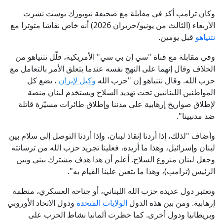
وكان ترامب أكد في مقابلة مع صحيفة نيويورك بوست نشرت
الأربعاء (الثالث من يونيو/حزيران 2026) أنه خاض نقاشا متوترا مع
نتنياهو
قبل يومين.
وفي مقابلة مع قناة "سي إن بي سي" الأمريكية، قلّل نتنياهو من
الخلاف وقال إنهما على النهج نفسه عندما يتعلق الأمر بالتعامل مع
حزب الله. وقال نتنياهو إن "حزب الله
وكيل لإيران
، يضع كل
المواطنين اللبنانيين تحت تهديد السلاح ويستخدم لبنان منصة
لإطلاق صواريخ إرهابية على مدننا وإطلاق طائرات مسيّرة قاتلة
ضد مدنيينا".
وأضاف "لذلك، إذا أردنا إنقاذ لبنان، وإذا أردنا التوصل إلى سلام بين
لبنان وإسرائيل، وهذا ما أريده، فعلينا تجريد حزب الله من ترسانته
وجعل لبنان منزوع السلاح. أعلم أن هذا هدف مشترك بيني وبين
الرئيس (ترامب)، وهذا ما يتعين علينا القيام به".
وتعتبر دول عديدة حزب الله اللبناني، أو جناحه العسكري، منظمة
إرهابية. ومن بين هذه الدول
الولايات المتحدة
ودول الاتحاد الأوروبي
وبريطانيا ودول أخرى. كما حظرت ألمانيا نشاط الحزب على