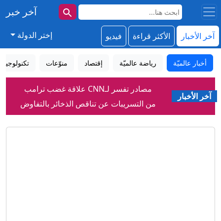
آخر خبر
إختر الدولة
آخر الأخبار
الأكثر قراءة
فيديو
أخبار عالميّة
رياضة عالميّة
إقتصاد
منوّعات
تكنولوجيا
مصادر تفسر لـCNN علاقة غضب ترامب
آخر الأخبار
من التسريبات عن تناقص الذخائر بالتفاوض
مع إيران
التحالف يعلن إصابة 11 مدنياً في هجوم
للحوثيين جنوب السعودية، وأنباء عن
هجمات وشيكة ضد الرياض
مسؤول سعودي لـCNN: المملكة تتأهب
لهجوم تخطط له ميليشيات عراقية بالتعاون
مع الحوثيين
يويفا يرفض اعتذار إنفانتينو ويتمسك
بمقاطعة بطولات فيفا
السعودية تتوقع هجمات منسقة من