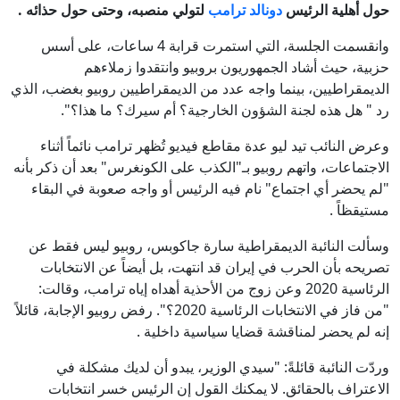
حول أهلية الرئيس
دونالد ترامب
لتولي منصبه، وحتى حول حذائه
.
وانقسمت الجلسة، التي استمرت قرابة 4 ساعات، على أسس
حزبية، حيث أشاد الجمهوريون بروبيو وانتقدوا زملاءهم
الديمقراطيين، بينما واجه عدد من الديمقراطيين روبيو بغضب، الذي
رد " هل هذه لجنة الشؤون الخارجية؟ أم سيرك؟ ما هذا؟".
وعرض النائب تيد ليو عدة مقاطع فيديو تُظهر ترامب نائماً أثناء
الاجتماعات، واتهم روبيو بـ"الكذب على الكونغرس" بعد أن ذكر بأنه
"لم يحضر أي اجتماع" نام فيه الرئيس أو واجه صعوبة في البقاء
مستيقظاً .
وسألت النائبة الديمقراطية سارة جاكوبس، روبيو ليس فقط عن
تصريحه بأن الحرب في إيران قد انتهت، بل أيضاً عن الانتخابات
الرئاسية 2020 وعن زوج من الأحذية أهداه إياه ترامب، وقالت:
"من فاز في الانتخابات الرئاسية 2020؟". رفض روبيو الإجابة، قائلاً
إنه لم يحضر لمناقشة قضايا سياسية داخلية .
وردّت النائبة قائلةً: "سيدي الوزير، يبدو أن لديك مشكلة في
الاعتراف بالحقائق. لا يمكنك القول إن الرئيس خسر انتخابات