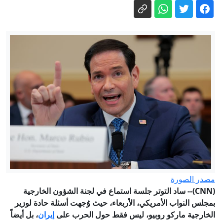
إنشاء فيروسات بالذكاء الاصطناعي..
مخاوف من"اختراع أمراض"
الرئيس التونسي: حق الدولة في استرجاع
أموال الشعب لن يسقط بالتقادم (فيديو)
بلومبيرغ: كثرة حالات الانتحار في قيادة
الأمن السيبراني بالجيش الأمريكي تثير قلق
القادة العسكريين
ترامب يوقع أمرا جديدا لمكافحة "سياحة
الولادة"
غالوزين: محاولات الغرب لإضعاف العلاقات
الروسية الكازاخستانية "محكوم عليها
بالفشل"
إيران.. انفجارات بجزيرة قشم وتعثر
مفاوضات روما بين لبنان وإسرائيل
مصدر الصورة
(CNN)--
ساد التوتر جلسة استماع في لجنة الشؤون الخارجية
بمجلس النواب الأمريكي، الأربعاء، حيث وُجهت أسئلة حادة لوزير
الخارجية ماركو روبيو، ليس فقط حول الحرب على
إيران
، بل أيضاً