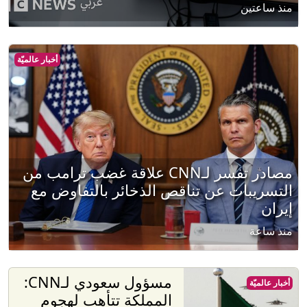
منذ ساعتين
أخبار عالميّة
مصادر تفسر لـCNN علاقة غضب ترامب من
التسريبات عن تناقص الذخائر بالتفاوض مع
إيران
منذ ساعة
مسؤول سعودي لـCNN:
أخبار عالميّة
المملكة تتأهب لهجوم