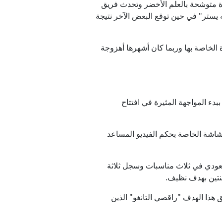
ة متوشحة بالعلم الأخضر وتحدث فريق
 يستر" في حين توقع البعض الآخر نتيجة
ة الخاصة بها وربما كان أشهرها أهزوجة
م ببدء المواجهة المثيرة في افتتاح
م تمض سوى 7 دقائق حتى ذهب الحكم إلى الشاشة الخاصة بحكم الفيديو المساعد
سعودي في ثلاث مناسبات وسجل ثلاثة
جنتين بهدف نظيف.
هذا الهدف "راقصي التانغو" الذين