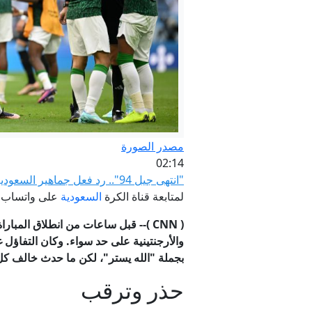
فوتش
مصدر الصورة
02:14
"انتهى جيل 94".. رد فعل جماهير السعودية على الفوز التاريخي على الأرجنتين
لمتابعة قناة الكرة
السعودية
على واتساب من CNN با
(
CNN
)-- قبل ساعات من انطلاق المبار
والأرجنتينية على حد سواء. وكان التفاؤل 
بجملة "الله يستر"، لكن ما حدث خالف كل 
حذر وترقب