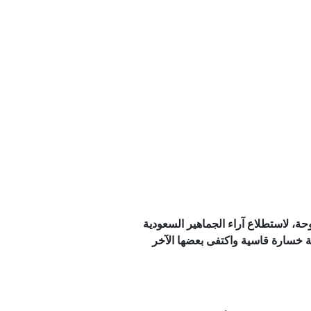
 غزة
ن سقوط قتلى
لعقوبات ضد روسيا
فه حتى الآن؟
شيك مع مسقط
، لاستطلاع آراء الجماهير السعودية
ية خسارة قاسية واكتفى بعضها الآخر