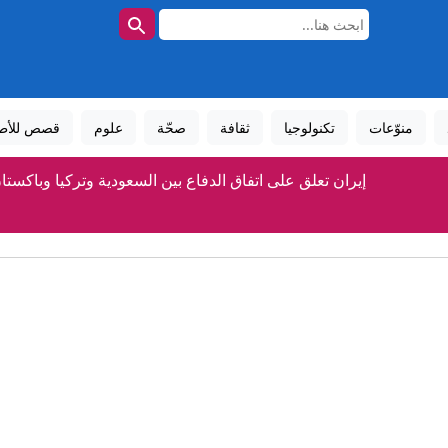
منوّعات
تكنولوجيا
ثقافة
صحّة
علوم
قصص للأط
إيران تعلق على اتفاق الدفاع بين السعودية وتركيا وباكستا
السعودية توضح أهداف اتفاقية الدفاع المشترك مع تركيا وباك
سيدة بعمر 97 عامًا تحطم الرقم القياسي لأكبر امرأة تمشي على جناح طائرة
مدريد في ورطة .. أطفال مهاجرون يبيتون في شوارع سبت
شهباز شريف: اتفاقية مكة للدفاع المشترك تمثل محطة مفصلية في م