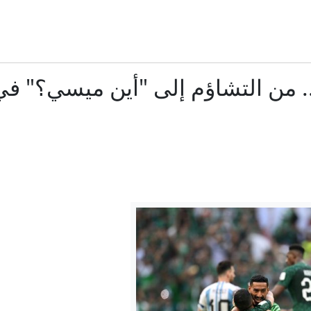
لماذا اختارت ميليشيا الحوثي هذا التوقيت للتصعيد؟
سكان قرية بلغارية قلقون من "عواقب" تورط قريتهم في حرب 
. من التشاؤم إلى "أين ميسي؟" في 
"رغم ترسانتها المتطورة".. مسؤول أمني إسرائيلي سابق: السعودية "
22 مليار دولار في 4 سنوات.. كيف تغير اقتصاد كوريا الشمالية؟
صور مفزعة من الجنوب.. قرى لبنانية تُمحى من الخريطة
رجية الأمريكية: واشنطن تتحرك لقطع شريان التمويل غير المشروع الذي
محمد صلاح: ما هو سر الاحتفال الذي أداه أمام جمهور طرابزون سبو