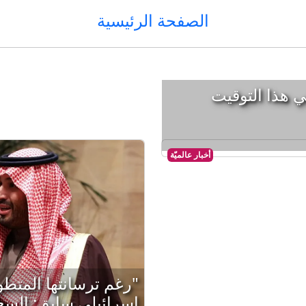
الصفحة الرئيسية
ي هذا التوقيت
أخبار عالميّة
"رغم ترسانتها المتط
إسرائيلي سابق: السع