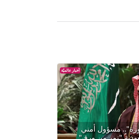
أخبار عالميّة
ورة".. مسؤول أمني
ودية "نمر من ورق"