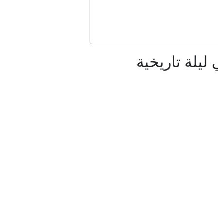
إيران
ليلة تاريخية
نمر من ورق"
 تعتمد عليه إيران
ر التركي؟