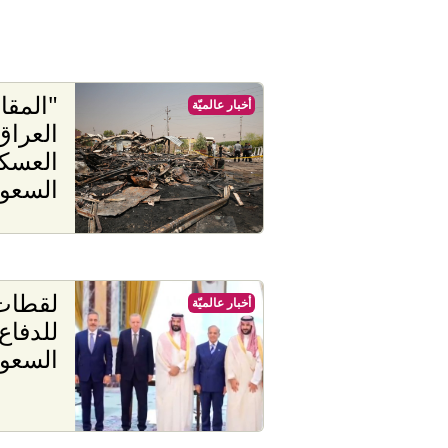
"المقا
أخبار عالميّة
العراق
العسك
السعود
لقطات 
أخبار عالميّة
للدفاع
السعود