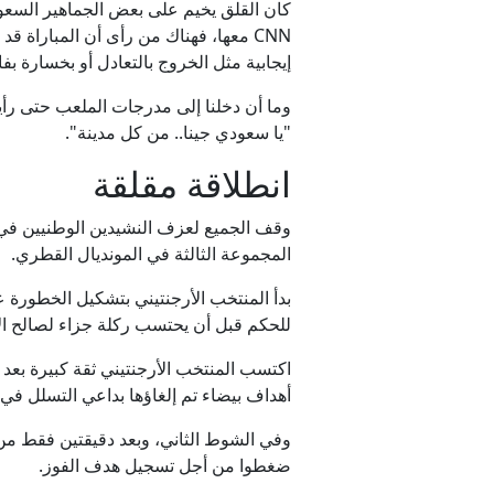
كان القلق يخيم على بعض الجماهير السعو
CNN معها، فهناك من رأى أن المباراة قد تنتهي بخماسية نظيفة لرفاق
إيجابية مثل الخروج بالتعادل أو بخسارة بف
وما أن دخلنا إلى مدرجات الملعب حتى رأين
"يا سعودي جينا.. من كل مدينة".
انطلاقة مقلقة
وقف الجميع لعزف النشيدين الوطنيين ف
المجموعة الثالثة في المونديال القطري.
للحكم قبل أن يحتسب ركلة جزاء لصالح الأر
اكتسب المنتخب الأرجنتيني ثقة كبيرة بع
أهداف بيضاء تم إلغاؤها بداعي التسلل في
وفي الشوط الثاني، وبعد دقيقتين فقط من
ضغطوا من أجل تسجيل هدف الفوز.