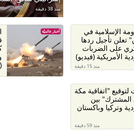
منذ 38 دقيقة
ومة الإسلامية في
ا
أخبار عالميّة
" تعلن تأجيل ردها
ق
ري على الضربات
ك
ية الأمريكية (فيديو)
و
(
منذ 15 دقيقة
لتوقيع "اتفاقية مكة
 المشترك" بين
ية وتركيا وباكستان
منذ 59 دقيقة