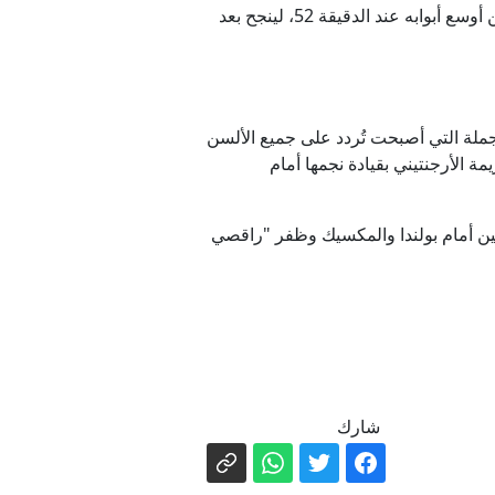
لكن وقبل أن يستفيق الأرجنتينيون من صدمة هدف التعادل، باغتهم سالم الدوسري بهدف دخل تاريخ المونديال من أوسع أبوابه عند الدقيقة 52، لينجح بعد
ملة التي أصبحت تُردد على جميع الألسن
 الأرجنتيني بقيادة نجمها أمام
ية من الدور الأول بعد هزيمتين أمام بولندا والمكسيك وظفر "راقصي
شارك