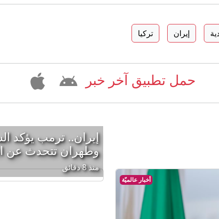
ية
إيران
تركيا
حمل تطبيق آخر خبر
إيران.. ترمب يؤكد ا
وطهران تتحدث عن ا
منذ 8 دقائق
أخبار عالميّة