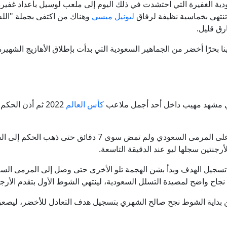
دية الغفيرة التي احتشدت في ذلك اليوم إلى ملعب لوسيل بأعداد غفير
ليونيل ميسي
وهناك من اكتفى بجملة "الله
ارق قليل.
ا بحرًا أخضر من الجماهير السعودية التي بدأت بإطلاق الأهازيج الشهير
ي مشهد مهيب داخل أحد أجمل ملاعب
كأس العالم
2022 ثم أذن الحك
بدأ المنتخب الأرجنتيني بتشكيل الخطورة على المرمى السعودي ول
جنتين سجلها ليو عند الدقيقة التاسعة.
د تسجيل الهدف وبدأ بشن الهجمة تلو الأخرى حتى وصل إلى المرمى ال
 نجاح واضح لمصيدة التسلل السعودية، لينتهي الشوط الأول بتقدم الأر
 بداية الشوط نجح صالح الشهري بتسجيل هدف التعادل للأخضر، ليصعق 