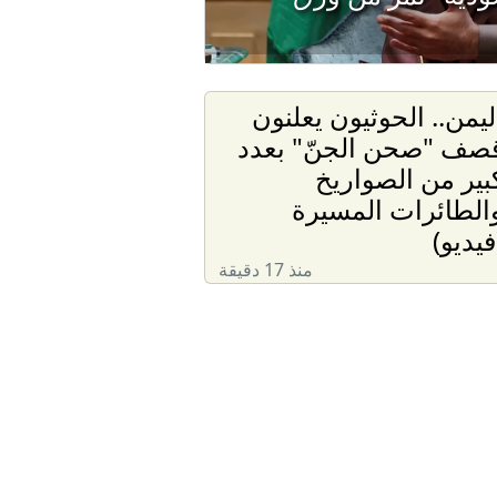
ليمن.. الحوثيون يعلنون
صف "صحن الجنّ" بعدد
بير من الصواريخ
الطائرات المسيرة
فيديو)
منذ 17 دقيقة