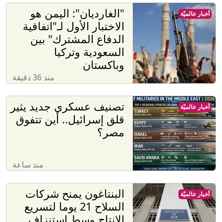
"الغارديان": اليمن هو
أخبار عالميّة
الاختبار الأول لـ"اتفاقية
الدفاع المشترك" بين
السعودية وتركيا
وباكستان
منذ 36 دقيقة
تصنيف عسكري جديد يثير
أخبار عالميّة
قلق إسرائيل.. أين تتفوق
مصر؟
منذ ساعة
البنتاغون يمنح شركات
أخبار عالميّة
السلاح 21 يوما لتسريع
الإنتاج وسط استنزاف