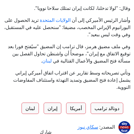
وقال: "لولا تدخلنا، لكانت إيران تمتلك سلاحا نوويا".
وأشار الرئيس الأميركي إلى أن
الولايات المتحدة
تريد الحصول على
اليورانيوم الإيراني المخصب، مضيفا: "سنحصل عليه في المستقبل،
وفي وقت ليس ببعيد".
وفي ملف مضيق هرمز، قال ترامب إن المضيق "سيُفتح فورا بعد
توقيع الاتفاق مع إيران"، موضحاً أن واشنطن تحاول الفصل بين
مسألة فتح المضيق والأعمال القتالية في
لبنان
.
وتأتي تصريحاته وسط تقارير عن اقتراب اتفاق أميركي إيراني
يشمل إعادة فتح المضيق وتمديد التهدئة واستئناف المفاوضات
النووية.
دونالد ترامب
أمريكا
إيران
لبنان
المصدر:
سكاي نيوز
شارك