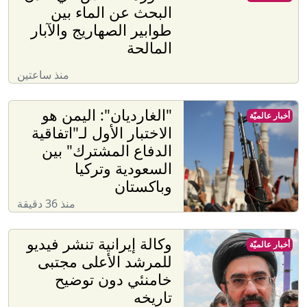
البحث عن الماء بين
طوابير الصهاريج والآبار
المالحة
منذ ساعتين
"الغارديان": اليمن هو
أخبار عالميّة
الاختبار الأول لـ"اتفاقية
الدفاع المشترك" بين
السعودية وتركيا
وباكستان
منذ 36 دقيقة
وكالة إيرانية تنشر فيديو
أخبار عالميّة
للمرشد الأعلى مجتبى
خامنئي دون توضيح
تاريخه