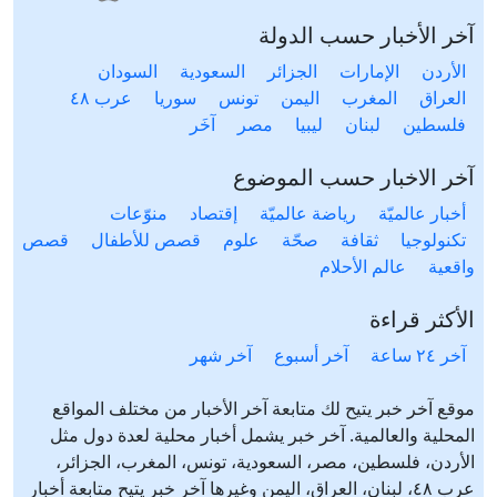
آخر الأخبار حسب الدولة
الأردن
الإمارات
الجزائر
السعودية
السودان
العراق
المغرب
اليمن
تونس
سوريا
عرب ٤٨
فلسطين
لبنان
ليبيا
مصر
آخَر
آخر الاخبار حسب الموضوع
أخبار عالميّة
رياضة عالميّة
إقتصاد
منوّعات
تكنولوجيا
ثقافة
صحّة
علوم
قصص للأطفال
قصص
واقعية
عالم الأحلام
الأكثر قراءة
آخر ٢٤ ساعة
آخر أسبوع
آخر شهر
موقع آخر خبر يتيح لك متابعة آخر الأخبار من مختلف المواقع
المحلية والعالمية. آخر خبر يشمل أخبار محلية لعدة دول مثل
الأردن، فلسطين، مصر، السعودية، تونس، المغرب، الجزائر،
عرب ٤٨، لبنان، العراق، اليمن وغيرها آخر خبر يتيح متابعة أخبار