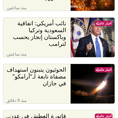
منذ ساعتين
نائب أمريكي: اتفاقية
أخبار عالميّة
السعودية وتركيا
وباكستان إنجاز يحسب
لترامب
منذ ساعتين
الحوثيون يتبنون استهداف
أخبار عالميّة
مصفاة تابعة لـ"أرامكو"
في جازان
منذ 9 دقائق
فاتورة العطش في عدن..
أخبار عالميّة