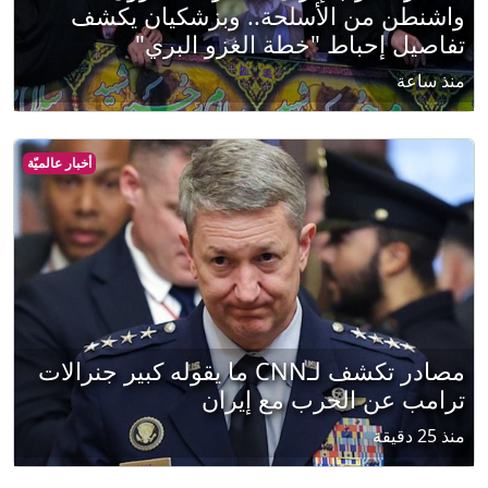
واشنطن من الأسلحة.. وبزشكيان يكشف
تفاصيل إحباط "خطة الغزو البري"
منذ ساعة
أخبار عالميّة
مصادر تكشف لـCNN ما يقوله كبير جنرالات
ترامب عن الحرب مع إيران
منذ 25 دقيقة