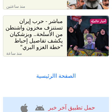
منذ ساعتين
مباشر - حرب إيران
أخبار عالميّة
تستنزف مخزون واشنطن
من الأسلحة.. وبزشكيان
يكشف تفاصيل إحباط
"خطة الغزو البري"
منذ ساعة
الصفحة االرئيسية
حمل تطبيق آخر خبر