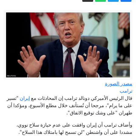
حديثا نبويا عنوانا لفيلم أكشن؟
اعتقال المئات على خلفية حرائق الغابات
في فرنسا، لكن من المسؤول؟
مباشر - حرب إيران تستنزف مخزون
واشنطن من الأسلحة.. وبزشكيان يكشف
تفاصيل إحباط "خطة الغزو البري"
بعيدا عن الأنظار.. الاحتلال يوافق على البدء
بمشروع "إعمار رفح"
الحوثيون يتبنون استهداف مصفاة تابعة
لـ"أرامكو" في جازان
مصدر الصورة
إيران مباشر.. اتفاق وشيك بين طهران
ترامب
ومسقط والحرس الثوري يشترط لفتح
قال الرئيس الأميركي دونالد ترامب إن المحادثات مع
إيران
"تسير
على ما يرام"، مرجحا أن تُستأنف خلال مطلع الأسبوع، ومؤكدا أن
هرمز
طهران "على وشك توقيع الاتفاق".
وأضاف ترامب أن إيران وافقت على عدم حيازة سلاح نووي،
مشددا على أن واشنطن "لن تسمح لها بامتلاك هذا السلاح".