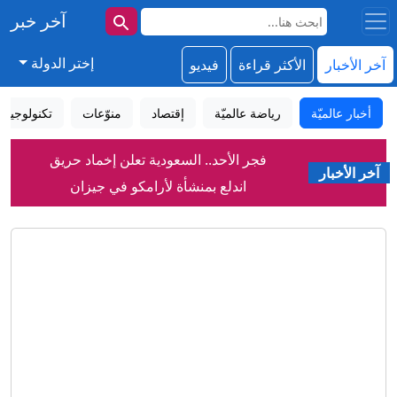
آخر خبر
إختر الدولة
آخر الأخبار
الأكثر قراءة
فيديو
أخبار عالميّة
رياضة عالميّة
إقتصاد
منوّعات
تكنولوجيا
فجر الأحد.. السعودية تعلن إخماد حريق
اندلع بمنشأة لأرامكو في جيزان
آخر الأخبار
بعد عشرة أعوام.. هل نجح قانون الاندماج
في ألمانيا؟
شاهد.. نائب ترشق رئيس وزراء كوسوفو
المؤقت بالبيض
"سيفير ويك إند".. آلاف الأشخاص يحيون
أحد أبرز تقاليد الصيف بسياتل
سرطان الرئة يقتل أكثر من 100 ألف
شخص سنويًا.. إليك ما يجب معرفته