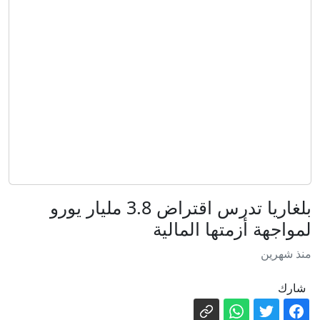
قصف إسرائيلي يستهدف مناطق في جنوب
لبنان
الاتحاد الأوروبي ينتقد ميتا وتيك توك: أخبار
مضللة عن سبتة
"ركضت لأنني كنت أعرف أنني لو لم أفعل
سأموت" مسيّرات روسية تستهدف
المسعفين في أوكرانيا
مع اشتداد الحر.. الظل رفاهية مفقودة في
غزة
هل يدفع مرضى تونس فاتورة أزمة
بلغاريا تدرس اقتراض 3.8 مليار يورو
الصيدلية المركزية؟
لمواجهة أزمتها المالية
رئيس تايوان يشارك في تدريبات ساحلية
خلال مناورات سنوية
منذ شهرين
أميركا تتعهد بتقديم مساعدات للرئيس
شارك
الكولومبي الجديد بمليار دولار
مباشر - واشنطن تتوقع "اتفاقًا قريبًا" بشأن