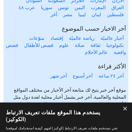
الأردن
الإمارات
الجزائر
السعودية
السودان
العراق
المغرب
اليمن
تونس
سوريا
عرب ٤٨
فلسطين
لبنان
ليبيا
مصر
آخَر
آخر الاخبار حسب الموضوع
أخبار عالميّة
رياضة عالميّة
إقتصاد
منوّعات
تكنولوجيا
ثقافة
صحّة
علوم
قصص للأطفال
قصص
واقعية
عالم الأحلام
الأكثر قراءة
آخر ٢٤ ساعة
آخر أسبوع
آخر شهر
موقع آخر خبر يتيح لك متابعة آخر الأخبار من مختلف المواقع
المحلية والعالمية. آخر خبر يشمل أخبار محلية لعدة دول مثل
الأردن، فلسطين، مصر، السعودية، تونس، المغرب، الجزائر،
×
عرب ٤٨، لبنان، العراق، اليمن وغيرها آخر خبر يتيح متابعة أخبار
يستخدم هذا الموقع ملفات تعريف الارتباط
من شتى المواضيع مثل: أخبار محلية، أخبار عالمية، رياضة،
(الكوكيز)
إقتصاد، ثقافة، منوعات وغيرها تابع الأخبار المحلية والعالمية من
نحن نستخدم ملفات تعريف الارتباط (كوكيز) لفهم كيفية استخدامك لموقعنا