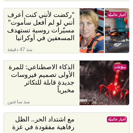
"ركضت لأنني كنت أعرف
أخبار عالميّة
أنني لو لم أفعل سأموت"
مسيّرات روسية تستهدف
المسعفين في أوكرانيا
منذ 47 دقيقة
الذكاء الاصطناعي: للمرة
منوّعات
الأولى تصميم فيروسات
جديدة قابلة للتكاثر
مخبرياً
منذ ساعتين
مع اشتداد الحر.. الظل
أخبار عالميّة
رفاهية مفقودة في غزة