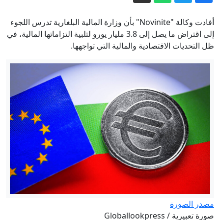
هرمز.. والرئيس الإيراني: مستعدون
أفادت وكالة "Novinite" بأن وزارة المالية البلغارية تدرس اللجوء
للدبلوماسية والحرب
دعم أمني أمريكي بمليار دولار لإدارة رئيس
إلى اقتراض ما يصل إلى 3.8 مليار يورو لتلبية التزاماتها المالية، في
كولومبيا الجديد
ظل التحديات الاقتصادية والمالية التي تواجهها.
الاستخبارات الأمريكية: بوتين الخاسر في
أوكرانيا يغامر باستفزاز الناتو
مصور يوثّق مشاهد حالمة لأشجار "الشعلة"
في دبي
الدفاع الروسية: إصابة مصنع ومستودع
عسكريين في كييف وسفينتين قبالة
سواحل أوديسا
إيران مباشر.. توقعات باتفاق قريب بشأن
هرمز وطهران تتعهد بالدفاع عن مذكرة
التفاهم
مصدر الصورة
صورة تعبيرية / Globallookpress