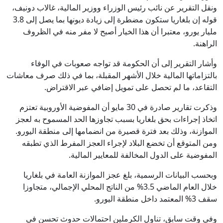
ونقل التقرير عن نائب رئيس الوزراء ووزير المالية، غالاب دونيف،
قوله إن بلغاريا ستكون مضطرة إلى زيادة ديونها بما يصل إلى 3.8
مليار يورو، معتبرا أن هذا الخيار أصبح لا مفر منه في الظروف
الراهنة.
وأشار التقرير إلى أن الحكومة قد تواجه صعوبات في الوفاء
بالتزاماتها المالية خلال الأشهر المقبلة، بما في ذلك صرف معاشات
التقاعد، ما لم تحصل على تمويل إضافي عبر الاقتراض.
وذكرت تقارير صادرة في 30 مايو أن المفوضية الأوروبية تعتزم
اتخاذ إجراءات بحق بلغاريا بسبب تجاوزها الحد المسموح به لعجز
الموازنة، وذلك بعد فترة قصيرة من انضمامها إلى منطقة اليورو.
ومن المتوقع أن تخضع البلاد لإجراء العجز المفرط الذي تطبقه
المفوضية على الدول المخالفة للمعايير المالية.
وبحسب البيانات الرسمية، بلغ عجز الموازنة العامة في بلغاريا
خلال العام الماضي 3.5% من الناتج المحلي الإجمالي، متجاوزا
سقف 3% المعتمد داخل منطقة اليورو.
وفي وقت سابق، تناول الكرملين احتمالات حدوث تحسن في