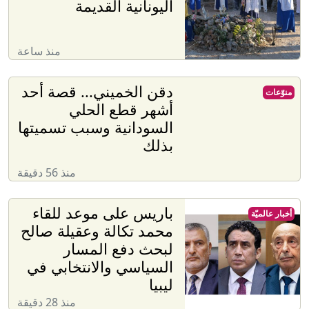
اليونانية القديمة
منذ ساعة
دقن الخميني... قصة أحد
منوّعات
أشهر قطع الحلي
السودانية وسبب تسميتها
بذلك
منذ 56 دقيقة
باريس على موعد للقاء
أخبار عالميّة
محمد تكالة وعقيلة صالح
لبحث دفع المسار
السياسي والانتخابي في
ليبيا
منذ 28 دقيقة