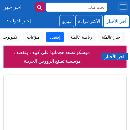
آخر خبر
إختر الدولة
آخر الأخبار
الأكثر قراءة
فيديو
أخبار عالميّة
رياضة عالميّة
إقتصاد
منوّعات
تكنولوجيا
موسكو تصعد هجماتها على كييف وتقصف
مؤسسة تصنع الرؤوس الحربية
آخر الأخبار
مسؤول حوثي لـCNN: أوامر شن عمليات
ضد السعوديين لا تأتي من إيران
معنى توقيع اتفاق سعودي تركي باكستاني..
سفير أمريكي سابق يعلق
في أثينا.. جماعة تُعيد إحياء طقوس عبادة
الآلهة اليونانية القديمة
بوتين يهنئ الروس بمناسبة يوم الرياضي