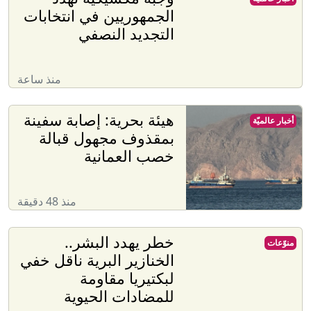
الجمهوريين في انتخابات
التجديد النصفي
منذ ساعة
هيئة بحرية: إصابة سفينة
أخبار عالميّة
بمقذوف مجهول قبالة
خصب العمانية
منذ 48 دقيقة
خطر يهدد البشر..
منوّعات
الخنازير البرية ناقل خفي
لبكتيريا مقاومة
للمضادات الحيوية