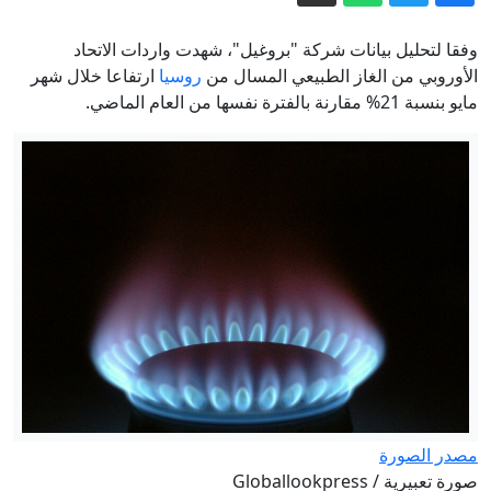
صراعات المنطقة
“الصراصير” كسرت الأسوار فهل تنتهي
معاناة المسلمين قريبا في الهند؟
وفقا لتحليل بيانات شركة "بروغيل"، شهدت واردات الاتحاد
هل يعود صاحب "الحذاء الأخضر" من
الأوروبي من الغاز الطبيعي المسال من
روسيا
ارتفاعا خلال شهر
مايو بنسبة 21% مقارنة بالفترة نفسها من العام الماضي.
إيفرست بعد 30 عاماً على وفاته؟
كيف حوّل ترامب الفيفا إلى ساحة معركة
على السلطة – مقال في مودرن دبلوماسي
"واضحة رائحة الدخان".. عبارة لوزير
الصحة السوري داخل قسم الإسعاف
الطلقة بـ13 دولاراً.. الليزر يدخل سباق
إسقاط المسيرات
إيران مباشر.. استهداف سفينة إماراتية
والحرس الثوري يرهن فتح هرمز بشروط
طهران
مصدر الصورة
صورة تعبيرية / Globallookpress