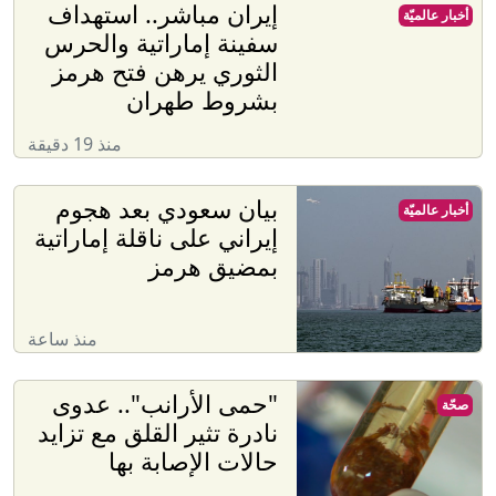
إيران مباشر.. استهداف
أخبار عالميّة
سفينة إماراتية والحرس
الثوري يرهن فتح هرمز
بشروط طهران
منذ 19 دقيقة
بيان سعودي بعد هجوم
أخبار عالميّة
إيراني على ناقلة إماراتية
بمضيق هرمز
منذ ساعة
"حمى الأرانب".. عدوى
صحّة
نادرة تثير القلق مع تزايد
حالات الإصابة بها