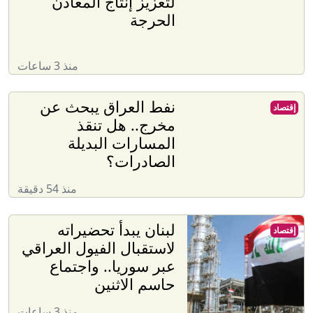
لتعزيز إنتاج المعادن
الحرجة
منذ 3 ساعات
نفط العراق يبحث عن
إقتصاد
مخرج.. هل تنقذ
المسارات البديلة
الصادرات؟
منذ 54 دقيقة
لبنان يبدأ تحضيراته
إقتصاد
لاستقبال الفيول العراقي
عبر سوريا.. واجتماع
حاسم الاثنين
منذ 3 ساعات