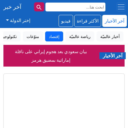
آخر خبر
إختر الدولة
آخر الأخبار
الأكثر قراءة
فيديو
أخبار عالميّة
رياضة عالميّة
إقتصاد
منوّعات
تكنولوجيا
بيان سعودي بعد هجوم إيراني على ناقلة
آخر الأخبار
إماراتية بمضيق هرمز
تنديد عربي باستهداف ناقلة إماراتية بهرمز
وقطر تدعو لإعادة فتح المضيق دون شروط
لماذا فضل محمد صلاح الدوري التركي على
السعودي؟
بعيد ميلاده الخامس.. باندا عملاقة يحتفل
بكعكة من التفاح والأناناس
"حمى الأرانب".. عدوى نادرة تثير القلق مع