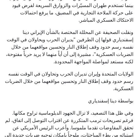
بينما تستخدم طهران المسيّرات والزوارق السريعة لفرض قيود
على حركة الملاحة التجارية في المضيق، ما يرفع احتمالات
الاحتكاك العسكري المباشر.
ونقلت الصحيفة عن المحللة المختصة بالشأن الإيراني دينا
إسفندياري قولها إن الطرفين "يديران الحرب ويحاولان في الوقت
نفسه رسم حدود وقف إطلاق النار وتحسين مواقعهما من خلال
الضربات العسكرية"، مشيرة إلى أن أياً منهما لا يريد حرباً مفتوحة،
لكنه مستعد لمواصلة المواجهة المحدودة.
الولايات المتحدة وإيران تديران الحرب وتحاولان في الوقت نفسه
رسم حدود وقف إطلاق النار وتحسين مواقعهما من خلال الضربات
العسكرية.
بواسطة دينا إسفندياري
وفي ظل هذا التصعيد، لا تزال الجهود الدبلوماسية تراوح مكانها.
فرغم تصريحات ترمب المتكررة عن اقتراب التوصل إلى اتفاق، لم
تحقق المفاوضات تقدما ملموسا. وأعرب الرئيس الأمريكي عن
استيائه من بطء المباحثات، ملوحاً بإمكان توجيه ضربات جديدة إلى