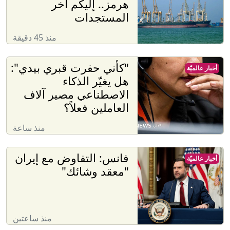
هرمز.. إليكم آخر
المستجدات
منذ 45 دقيقة
"كأني حفرت قبري بيدي":
أخبار عالميّة
هل يغيّر الذكاء
الاصطناعي مصير آلاف
العاملين فعلاً؟
منذ ساعة
فانس: التفاوض مع إيران
أخبار عالميّة
"معقد وشائك"
منذ ساعتين