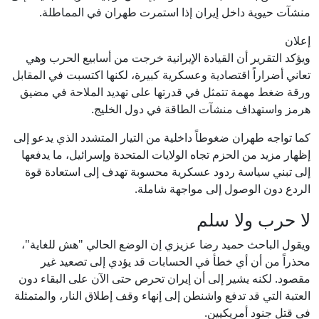
منشآت حيوية داخل إيران إذا استمرت طهران في المماطلة.
إعلان
ويؤكد التقرير أن القيادة الإيرانية خرجت من أسابيع الحرب وهي
تعاني أضراراً اقتصادية وعسكرية كبيرة، لكنها اكتسبت في المقابل
ورقة ضغط مهمة تتمثل في قدرتها على تهديد الملاحة في مضيق
هرمز واستهداف منشآت الطاقة في دول الخليج.
كما تواجه طهران ضغوطاً داخلية من التيار المتشدد الذي يدعو إلى
إظهار مزيد من الحزم تجاه الولايات المتحدة وإسرائيل، ما يدفعها
إلى تبني سياسة ردود عسكرية محسوبة تهدف إلى استعادة قوة
الردع دون الوصول إلى مواجهة شاملة.
لا حرب ولا سلم
ويقول الباحث حميد رضا عزيزي إن الوضع الحالي "هش للغاية"،
محذراً من أن أي خطأ في الحسابات قد يؤدي إلى تصعيد غير
مقصود. لكنه يشير إلى أن إيران تحرص حتى الآن على البقاء دون
العتبة التي قد تدفع واشنطن إلى إنهاء وقف إطلاق النار، والمتمثلة
في قتل جنود أمريكيين.