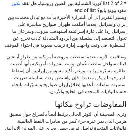
* list 2 of 2 كوريا الشمالية بين الصين وروسيا.. هل تفقد
بكين
مقود بيونغ يانغ؟ end of list
ويشير التقرير إلى أن الشرارة الأخيرة بدأت مع تبادل هجمات بين
إيران وإسرائيل، بعدما أطلقت طهران صواريخ مباشرة على
إسرائيل ردا على غارة إسرائيلية استهدفت بيروت. وسرعان ما
تحول التصعيد إلى سلسلة من الردود المتبادلة كادت تخرج عن
السيطرة، في وقت واجهت إدارة ترمب صعوبة في احتواء الموقف.
وتفاقمت الأزمة عندما سقطت مروحية أمريكية من طراز أباتشي
قبالة سواحل سلطنة عُمان، وسط تقديرات أمريكية بأنها أُصيبت
بطائرة مسيّرة إيرانية. ورغم تأكيد مسؤولين إيرانيين أن إسقاط
المروحية لم يكن متعمدا، فإن واشنطن ردت بسلسلة ضربات
استمرت ساعات، أعقبها إطلاق إيران صواريخ ومسيّرات باتجاه
حلفاء الولايات المتحدة في الخليج والأردن.
المفاوضات تراوح مكانها
وترى الصحيفة أن التوتر الحالي يرتبط أيضاً بالصراع حول مضيق
هرمز، الذي يمر عبره جزء كبير من صادرات النفط العالمية.
فالولايات المتحدة تواصل فرض حصار بحري على الموانئ الإيرانية،