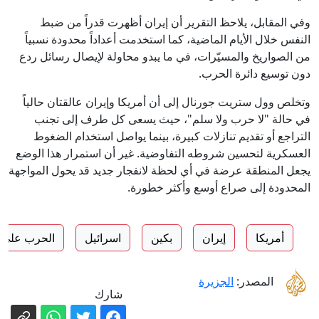
وفي المقابل، يلاحظ التقرير أن إيران أظهرت قدراً من ضبط
النفس خلال الأيام الماضية، كما استخدمت أعداداً محدودة نسبياً
من الصواريخ والمسيّرات، في ما يبدو محاولة لإيصال رسائل ردع
دون توسيع دائرة الحرب.
وتخلص وول ستريت جورنال إلى أن أمريكا وإيران عالقتان حالياً
في حالة "لا حرب ولا سلم"، حيث يسعى كل طرف إلى تجنب
التراجع أو تقديم تنازلات كبيرة، بينما يواصل استخدام الضغوط
العسكرية لتحسين شروطه التفاوضية. غير أن استمرار هذا الوضع
يجعل المنطقة عرضة في أي لحظة لانفجار جديد قد يحول المواجهة
المحدودة إلى صراع أوسع وأكثر خطورة.
أمريكا
إيران
بكين
اسرائيل
الحرب على ا
المصدر:
الجزيرة
شارك