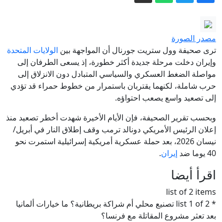
مقتل جنديين إسرائيليين وإصابة 4 في
جنوب لبنان
طقس حار يسيطر على الأجواء حتى السبت
مصدر الصورة
ترى صحيفة وول ستريت جورنال أن المواجهة بين
الولايات المتحدة
الدفاع الروسية: ضربنا سفينتين محملتين
وإيران دخلت مرحلة جديدة أكثر خطورة، إذ يسعى الطرفان إلى
مواصلة الضغط العسكري والسياسي المتبادل دون الانزلاق إلى
بشحنات عسكرية قبالة سواحل أوديسا
حرب شاملة، لكنهما يقتربان باستمرار من خطوط حمراء قد تؤدي
"كأني حفرت قبري بيدي": هل يغيّر الذكاء
إلى تصعيد واسع يصعب احتواؤه.
الاصطناعي مصير آلاف العاملين فعلاً؟
وبحسب تقرير الصحيفة، فإن الأيام الأخيرة شهدت أخطر تصعيد منذ
مسرح صدام الإمبراطوريات.. حرب منسية
إعلان الرئيس الأمريكي دونالد ترمب وقف إطلاق النار في أبريل/
لكنها تهدد البشر شرقا وغربا
نيسان 2026، بعد حملة عسكرية أمريكية إسرائيلية استمرت نحو
مقتل الشاب أيمن جرامنة جراء تعرضه
40 يوما ضد
إيران
.
لجريمة إطلاق نار في المقيبلة
اقرأ أيضا
list of 2 items
* list 1 of 2 تصنيع محلي أم شراكة بريطانية؟ ما خيارات ألمانيا
بعد تعثر مشروع المقاتلة مع فرنسا؟