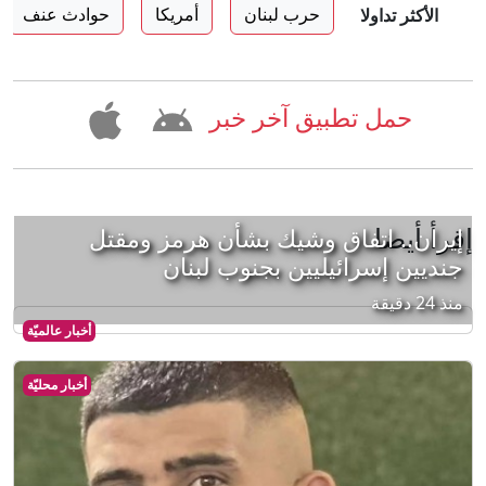
حرب لبنان
أمريكا
حوادث عنف
الأكثر تداولا
حمل تطبيق آخر خبر
إقرأ أيضا
إيران.. اتفاق وشيك بشأن هرمز ومقتل
جنديين إسرائيليين بجنوب لبنان
منذ 24 دقيقة
أخبار عالميّة
أخبار محليّة