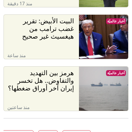
منذ 17 دقيقة
البيت الأبيض: تقرير
أخبار عالميّة
غضب ترامب من
هيغسيث غير صحيح
منذ ساعة
هرمز بين التهديد
أخبار عالميّة
والتفاوض.. هل تخسر
إيران آخر أوراق ضغطها؟
منذ ساعتين