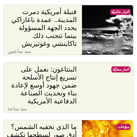
قنبلة أمريكية دمرت
أخبار عالميّة
المدينة.. عمدة ناغازاكي
يحدد الجهة المسؤولة
بينما تتجنب ذلك
تاكايتشي وغوتيريش
منذ ساعتين
البنتاغون: نعمل على
أخبار محليّة
تسريع إنتاج الأسلحة
ضمن جهود أوسع لإعادة
بناء وتحديث الصناعة
الدفاعية الأمريكية
منذ ساعة
ما الذي تخفيه الشمس؟
منوّعات
أدق صور لسطحها تكشف