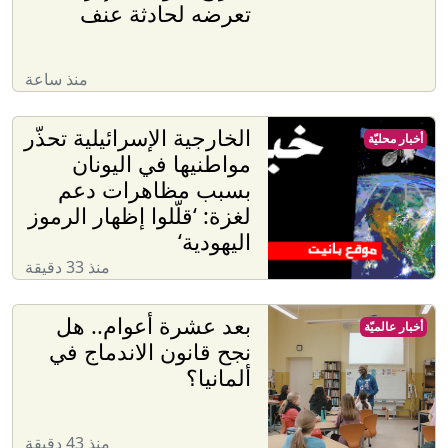
تعرضه لحادثة عنف
منذ ساعة
الخارجية الإسرائيلية تحذّر
أخبار محليّة
مواطنيها في اليونان
بسبب مظاهرات دعم
لغزة: ‘قلّلوا إظهار الرموز
اليهودية‘
منذ 33 دقيقة
بعد عشرة أعوام.. هل
أخبار عالميّة
نجح قانون الاندماج في
ألمانيا؟
منذ 43 دقيقة