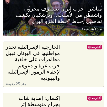
مباشر - حرب إيران تستنزف مخزون
واشنطن من الأسلحة.. وبزشكيان يكشف
تفاصيل إحباط "خطة الغزو البري"
منذ 40 دقيقة
الخارجية الإسرائيلية تحذر
أخبار محليّة
مواطنيها في اليونان قبيل
مظاهرات على خلفية
حرب غزة وتدعوهم
لإخفاء الرموز الإسرائيلية
واليهودية
منذ 25 دقيقة
إكسال: إصابة شاب
أخبار محليّة
بجراح متوسطة إثر