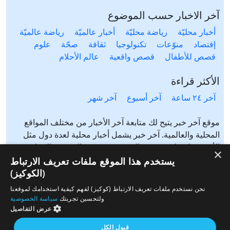
آخر الاخبار حسب الموضوع
أخبار محليّة
رياضة محليّة
أخبار عالميّة
رياضة عالميّة
إقتصاد
منوّعات
تكنولوجيا
ثقافة
صحّة
علوم
قصص للأطفال
قصص واقعية
عالم الأحلام
الأكثر قراءة
آخر ٢٤ ساعة
آخر أسبوع
آخر شهر
موقع آخر خبر يتيح لك متابعة آخر الأخبار من مختلف المواقع
المحلية والعالمية. آخر خبر يشمل أخبار محلية لعدة دول مثل
الأردن، فلسطين، مصر، السعودية، تونس، المغرب، الجزائر،
×
عرب ٤٨، لبنان، العراق، اليمن وغيرها آخر خبر يتيح متابعة أخبار
يستخدم هذا الموقع ملفات تعريف الارتباط
من شتى المواضيع مثل: أخبار محلية، أخبار عالمية، رياضة،
(الكوكيز)
إقتصاد، ثقافة، منوعات وغيرها تابع الأخبار المحلية والعالمية من
نحن نستخدم ملفات تعريف الارتباط (كوكيز) لفهم كيفية استخدامك لموقعنا
مختلف المواقع الإخبارية: الجزيرة، العربية، بي بي سي، سي ان
ولتحسين تجربتك
سياسة الخصوصية
ان، الحرة، روسيا اليوم، سكاي نيوز وغيرها
عرض التفاصيل
قبول الكل