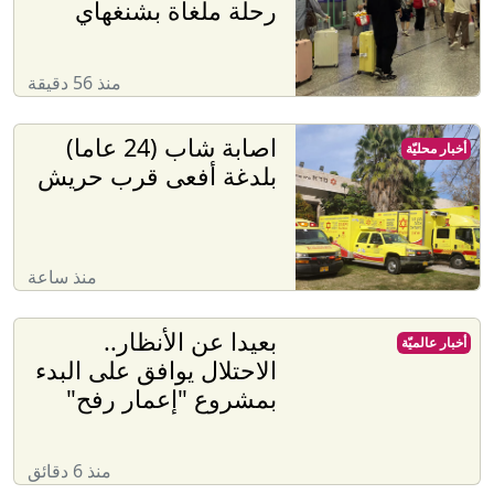
رحلة ملغاة بشنغهاي
منذ 56 دقيقة
اصابة شاب (24 عاما)
أخبار محليّة
بلدغة أفعى قرب حريش
منذ ساعة
بعيدا عن الأنظار..
أخبار عالميّة
الاحتلال يوافق على البدء
بمشروع "إعمار رفح"
منذ 6 دقائق