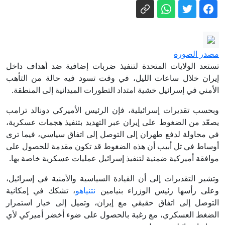
هرمز
شاهد.. نائب ترشق رئيس وزراء كوسوفو
المؤقت بالبيض
وكالة إيرانية تنشر فيديو للمرشد الأعلى
مجتبى خامنئي دون توضيح تاريخه
مصدر الصورة
نائب أمريكي: اتفاقية السعودية وتركيا
تستعد الولايات المتحدة لتنفيذ ضربات إضافية ضد أهداف داخل
وباكستان إنجاز يحسب لترامب
إيران خلال ساعات الليل، في وقت تسود فيه حالة من التأهب
الأمني في إسرائيل خشية امتداد التطورات الميدانية إلى المنطقة.
حالة الطقس: أجواء صيفية شديدة الحرارة
ويطرأ ارتفاع على الدرجات
وبحسب تقديرات إسرائيلية، فإن الرئيس الأميركي دونالد ترامب
يصعّد من الضغوط على إيران عبر التهديد بتنفيذ هجمات عسكرية،
"أمك ثم أمك ثم أمك".. لماذا اختارت هوليود
في محاولة لدفع طهران إلى التوصل إلى اتفاق سياسي، فيما ترى
حديثا نبويا عنوانا لفيلم أكشن؟
أوساط في تل أبيب أن هذه الضغوط قد تكون مقدمة للحصول على
الخارجية الإسرائيلية تحذر مواطنيها في
موافقة أميركية ضمنية لتنفيذ إسرائيل عمليات عسكرية خاصة بها.
اليونان قبيل مظاهرات على خلفية حرب
وتشير التقديرات إلى أن القيادة السياسية والأمنية في إسرائيل،
غزة وتدعوهم لإخفاء الرموز الإسرائيلية
وعلى رأسها رئيس الوزراء بنيامين
نتنياهو
، تشكك في إمكانية
واليهودية
التوصل إلى اتفاق حقيقي مع إيران، وتميل إلى خيار استمرار
الضغط العسكري، مع رغبة بالحصول على ضوء أخضر أميركي لأي