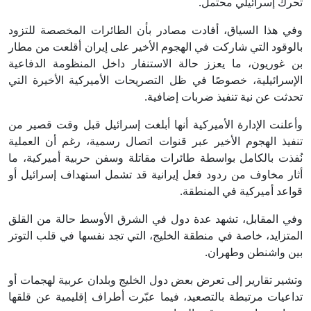
تحرك إسرائيلي محتمل.
وفي هذا السياق، أفادت مصادر بأن الطائرات المخصصة للتزود
بالوقود التي شاركت في الهجوم الأخير على إيران أقلعت من مطار
بن غوريون، ما يعزز حالة الاستنفار داخل المنظومة الدفاعية
الإسرائيلية، خصوصًا في ظل التصريحات الأميركية الأخيرة التي
تحدثت عن نية تنفيذ ضربات إضافية.
وأعلنت الإدارة الأميركية أنها أبلغت إسرائيل قبل وقت قصير من
تنفيذ الهجوم الأخير عبر قنوات اتصال رسمية، رغم أن العملية
نُفذت بالكامل بواسطة طائرات مقاتلة وسفن حربية أميركية، ما
أثار مخاوف من ردود فعل إيرانية قد تشمل استهداف إسرائيل أو
قواعد أميركية في المنطقة.
وفي المقابل، تشهد عدة دول في الشرق الأوسط حالة من القلق
المتزايد، خاصة في منطقة الخليج، التي تجد نفسها في قلب التوتر
بين واشنطن وطهران.
وتشير تقارير إلى تعرض بعض دول الخليج وبلدان عربية لهجمات أو
تداعيات مرتبطة بالتصعيد، فيما عبّرت أطراف إقليمية عن قلقها