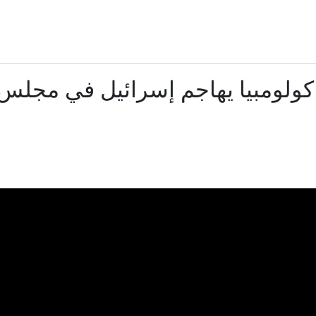
فخامة لا تُصدق.. جولة في مقر حفل زفاف كريستيانو رونالدو وج
رئيس الأركان الأميركي يبحث عن مخرج من الحرب ضد إير
كولومبيا يهاجم إسرائيل في مجلس 
لفحماوية د. نائلة تلس محاجنة تشارك كباحثة زائرة في تجربة بحثية بإحد
موجة حر تقترب.. ارتفاع تدريجي في درجات الحرارة خلال الأيام 
ب بجراح خطيرة جراء جريمة إطلاق نار خطير في عين السهلة.. وحصيل
مصور يوثّق مشاهد حالمة لأشجار "الشعلة" في دبي
 إنفانتينو ينفي مزاعم قيام الاتحاد الأوروبي لكرة القدم بدفع أموال ل