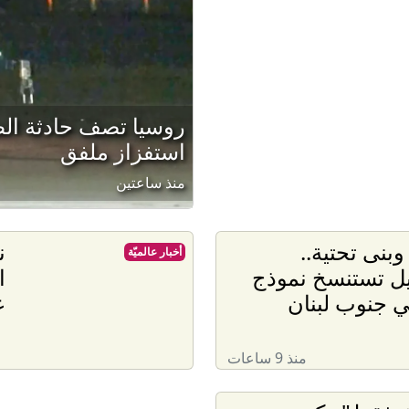
روسيا تصف حادثة الطائ
استفزاز ملفق
منذ ساعتين
وبنى تحتية..
ن
أخبار عالميّة
يل تستنسخ نموذج
ا
 جنوب لبنان
ع
منذ 9 ساعات