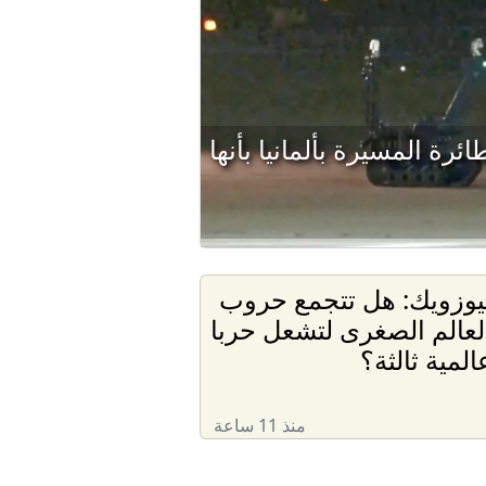
رة المسيرة بألمانيا بأنها
يوزويك: هل تتجمع حروب
لعالم الصغرى لتشعل حربا
المية ثالثة؟
منذ 11 ساعة