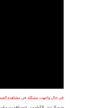
في حال واجهت مشكلة في مشاهدة الفيدي
شبه الرئيس الكولومبي غوستافو بيترو إسرا