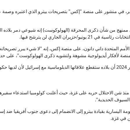
عر، في منشور على منصة "إكس" بتصريحات بيترو الذي اعتبره وصمة ع
 ممنهج من شأن ذكرى المحرقة (الهولوكوست) إنه شيوعي دمر بلاده ا
يو/حزيران الجاري لن يترشح فيها.
الأمم المتحدة داني دانون، على منصة إكس، إنه "لا شيء يبرر تصريحا
ون منصة لأفكار أيديولوجية مشوهة ولتشويه ذكرى الهولوكوست"، على حد ت
وكان الرئيس الكولومبي أعلن في مايو/أيار 2024 أن بلاده ستقطع علاقاتها الدبلوماسية مع إسرا
 منذ شن الاحتلال حربه على غزة، حيث أعلنت كولومبيا استدعاء سفير
"السيوف الحديدية".
ة اليسارية بقيادة بيترو إلى الانضمام إلى دعوى جنوب أفريقيا ضد إس
ن في غزة.