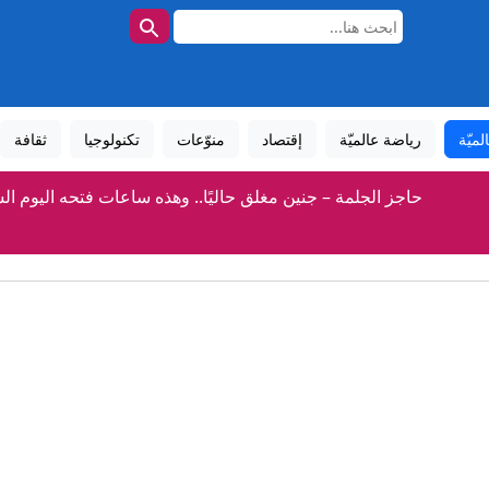
لميّة
رياضة عالميّة
إقتصاد
منوّعات
تكنولوجيا
ثقافة
حاجز الجلمة – جنين مغلق حاليًا.. وهذه ساعات فتحه اليوم ا
ران مباشر.. توقعات باتفاق قريب بشأن هرمز وطهران تتعهد بالدفاع عن
وسكو تصعد هجماتها على العاصمة الأوكرانية وتقصف مؤسسة تصنع ال
تعيين الدكتور مصطفى خلايلة نائبًا لمدير قسم التأهيل في مستشفى
المخيمات الصيفية… مدرسة للحياة وبناء شخصية الطفل