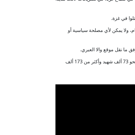
لوا في غزة.
ام، ولا يمكن لأي مصلحة سياسية أو
فق ما نقل موقع والا العبري.
وفي 7 أكتوبر/تشرين الأول 2023 بدأت إسرائيل بدعم أمريكي حرب إبادة جماعية بغزة استمرت عامين، وخلّفت نحو 73 ألف شهيد وأكثر من 173 ألف