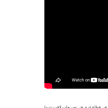
نار
جهولة
ترك
رب
يب في قطاع غزة، في تصريحات لاقت تنديدا