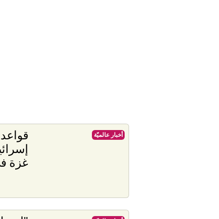
قواعد 
أخبار عالميّة
إسرائ
غزة في