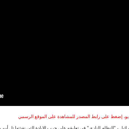
إصابة شاب بجروح خطيرة في عين السهلة بعد تعرضه لاطلاق 
البنتاغون تنشر الدفعة الخامسة من ملفات الأجسام الطائرة الم
ابنة صدام حسين تنشر فيديو لوالدها وحشود من العراقيين بذكرى 8 أغسطس
البرادعي يعدد 4 أمور تجعل الوضع بالشرق الأوسط "من السيء إلى الأسوأ"
أمير سعودي يرد وسط جدال حول اتفاق مكة الدفاعي المش
إيران: الولايات المتحدة وإسرائيل لم تحققا أهدافهما في الح
و، إضغط على رابط المصدر للمشاهدة على الموقع الرسمي
ئيل بـ"النظام النازي" في تعليقه على حرب الإبادة التي نفذتها تل أب