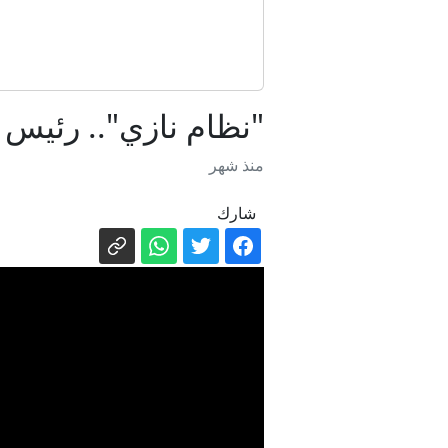
"نظام نازي".. رئيس 
الباحثة ا
منذ شهر
شارك
إصابة شا
جياني