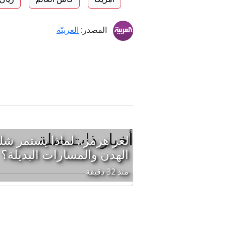
المصدر:
العربيّة
أخبار ذات صلة
لغز هرمز.. لماذا يستمر شل
الهدن والمسارات البديلة؟
منذ 32 دقيقة