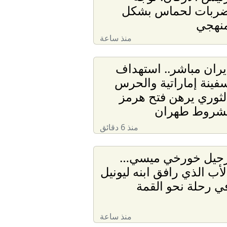
ربات لحماس بشكل
نهجي
منذ ساعة
يران مباشر.. استهداف
فينة إماراتية والحرس
لثوري يرهن فتح هرمز
شروط طهران
منذ 6 دقائق
حيل خورخي ميسي…
لأب الذي رافق ابنه ليونيل
ي رحلة نحو القمة
منذ ساعة