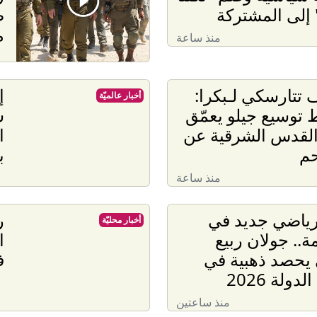
إلى المشتركة
ض
م
منذ ساعة
ف تتارسكي لـبكرا:
إ
أخبار عالميّة
توسيع جيلو يعمّق
س
لقدس الشرقية عن
ا
حم
ب
منذ ساعة
رياضي جديد في
ر
أخبار محليّة
مة.. جولان ربيع
ا
يحصد ذهبية في
ف
دولة 2026
منذ ساعتين