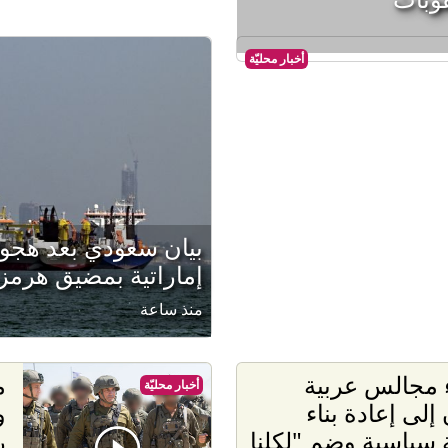
أخبار محليّة
بيان سعودي بعد هجوم
إماراتية بمضيق هرمز
منذ ساعة
 مجالس عربية
م
أخبار محليّة
إلى إعادة بناء
سياسية وضم "لكلنا
ر