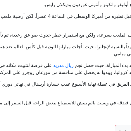
ادر لـ"العربية": الدعم السريع يهاجم بئر سليبة غرب دارفور والجيش 
كان من المقرر أن يواجه فريق توماس توخيل نظيره من أميركا 
نجاز رياضي جديد في الملاكمة.. جولان ربيع عرابي يحصد ذهبية في بطولة ال
ملعب بسرعة، ولكن مع استمرار خطر حدوث صواعق رعدية، تم تأجيل ركلة ا
اشط الفحماوي نائل محاميد للتحقيق في القدس وإبعاده عن المسجد الأقصى ح
ي ميامي.
لغز هرمز.. لماذا يستمر شلل الملاحة رغم الهدن والمسارات الب
ريال مدريد
على فرصة لتثبيت مكانه في ا
ان ومسقط تبحثان مسارًا جديدًا عبر هرمز.. وعراقجي يحدد شروط إع
ضد كرواتيا، ويبدوا نه يحصل على منافسة من مورغان روجرز على المركز
لى الفريق في عطلة نهاية الأسبوع عقب خسارة أرسنال في نهائي دوري أب
طهران تضع 6 شروط لإعادة فتح مضيق هرمز وتطالب واشنطن برفع العقوبات
إلى فندقه في ويست بالم بيتش للاستمتاع ببعض الراحة قبل السفر إلى
 مدريد