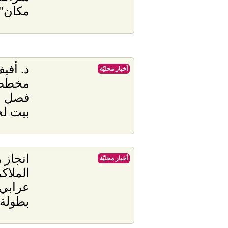
مكان" 
د. أفي
أخبار محليّة
مخطط 
فصل ا
بيت ل
انجاز 
أخبار محليّة
الملاك
عرابي 
بطولة ال