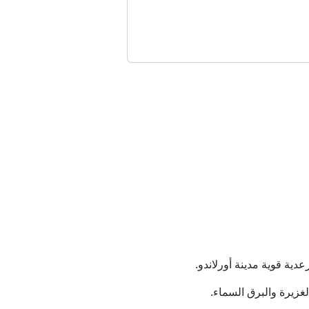
 القمة
 على التوالي
ات في الضفة
ة امتداد لخدمة المجتمع
ية قوية مدينة أورلاندو.
ناناس