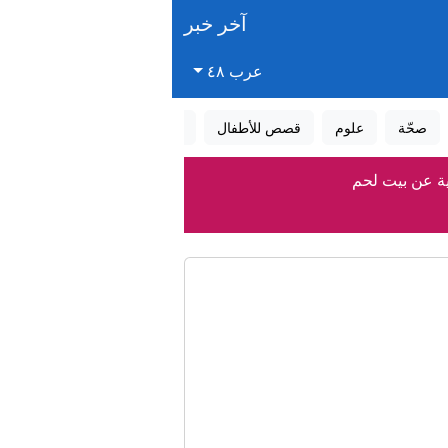
آخر خبر
عرب ٤٨
صحّة
علوم
قصص للأطفال
قصص واقعية
عالم الأحلام
ية عن بيت لحم
ز بشروط طهران
مز
ان" إلى المشتركة