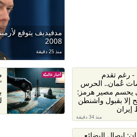
مدفيديف يتوقع لأرمين
2008
منذ 25 دقيقة
- رغم تقدم
ط
أخبار عالميّة
ات عُمان.. الحرس
"
ي يحسم مصير هرمز:
ب
تح إلا بقبول واشنطن
ل
إيران
منذ 34 دقيقة
ن: إيصال البضائع