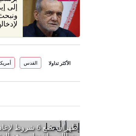
إلى إي
ونبحث
لإدخاله
القدس
أمريكا
الأكثر تداولا
إقرأ أيضا
طهران تضع 6 شرو
وتطالب واشنطن برفع العق