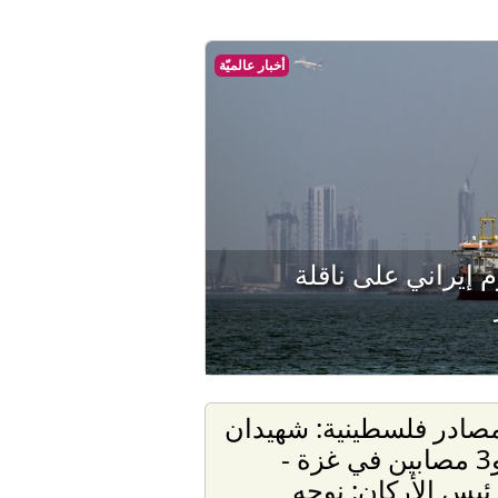
أخبار عالميّة
 إيراني على ناقلة
صادر فلسطينية: شهيدان
و3 مصابين في غزة -
ئيس الأركان: نوجه