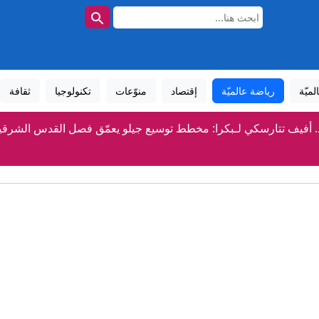
لميّة
رياضة عالميّة
إقتصاد
منوّعات
تكنولوجيا
ثقافة
. أفيف تتارسكي لـبكرا: مخطط توسيع جيلو يعمّق فصل القدس الشرق
ن و3 مصابين في غزة - رئيس الأركان: نوجه ضربات لحماس بشكل منهجي
ران مباشر.. استهداف سفينة إماراتية والحرس الثوري يرهن فتح هرم
بيان سعودي بعد هجوم إيراني على ناقلة إماراتية بمضيق هر
ء مجالس عربية يدعون إلى إعادة بناء شراكة سياسية وضم "لكلنا مك