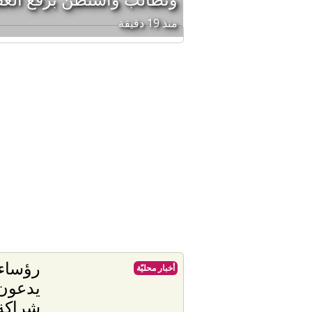
منذ 19 دقيقة
رؤساء
أخبار محليّة
يدعون 
شراكة 