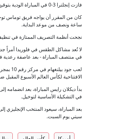
مص
فازت إنجلترا 3-0 في المباراة الودية بتوقيع أوليفر واتكينز وأنتوني غوردون وديكلان رايس.
ا
ساعة ونصف من موعد البداية.
نجحت أنظمة التصريف الممتازة في تنظيف ال
استدعاء الن
في منتصف المباراة - بعد عاصفة رعدية ف
لعب جود بيلنغهام في مركز رقم 10 بمجرد بدء المباراة، حيث حصل نجم
طهر
الافتتاحية لكأس العالم الأسبوع المقبل 
بدأ ديكلان رايس المباراة، بعد انضمامه إ
في التشكيلة الأساسية لتوخيل.
بعد المباراة، سيعود المنتخب الإنجليزي 
سيتي يوم السبت.
أمريكا
كأس العالم
ريال