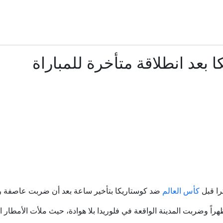
رحيل خورخي ميسي… الأب الذي رافق ابنه ليونيل في رحلة نحو
ضبط أسلحة وذخيرة في أماكن متفرقة قرب كفر قاسم
ا بعد انطلاقة متأخرة للمباراة
انطلاق مخيم كرة القدم والتحدي الرياضي في أم الفحم للسنة السادسة
مظاهرة قطرية في أم الفحم احتجاجًا على الحرب في غزة والاعتداء
نافسان على الموقع الرابع في الموحدة.. شيماء هنداوي لـبكرا: السياس
وفاة والد ليونيل ميسي عن 68 عامًا بعد صراع مع المرض
ترا قبل
كأس العالم
ضد كوستاريكا بتأخير ساعة بعد أن ضربت عاصفة رعد
بعيد ميلاده الخامس.. باندا عملاقة يحتفل بكعكة من التفاح والأ