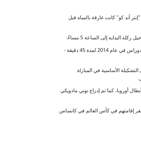
السوداني يتصدى
الوسطى في الساعة 4 عصراً، لكن أرضية ملعب "إنتر آند كو" كانت غارقة بالمياه قبل
دولة 2026
لبداية إلى الساعة 5 مساءً.
تى 13 أغسطس
لا تُعد مشاكل الطقس في فلوريدا أمراً جديداً بالنسبة لإنجلترا، حيث تأجلت مباراتها الودية قبل كأس العالم ضد هندوراس في عام 2014 لمدة 45 دقيقة -
ديلة؟
لتشكيلة الأساسية في المباراة
ادة فتح المضيق
.
طال أوروبا، كما تم إدراج نوني مادويكي
 مقر إقامتهم في كأس العالم في كانساس