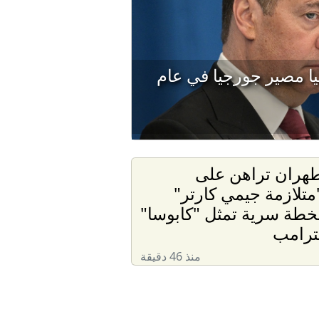
يا مصير جورجيا في عام
هران تراهن على
متلازمة جيمي كارتر"
خطة سرية تمثل "كابوسا"
ترامب
منذ 46 دقيقة