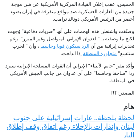
الخميس، عقب إعلان القيادة المركزية الأمريكية عن شن موجة
جديدة من الغارات العسكرية ضد مواقع متفرقة في إيران بضوء
أخضر من الرئيس الأمريكي دونالد ترامب.
وصنّفت واشنطن هذه الهجمات على أنها "ضربات دفاعية" وُجهت
لكبح ما وصفته بـ "العدوان الإيراني المتواصل وغير المبرر"، رغم
تحذيرات إيرانية من أن
الرد سيكون قويا وحاسما
، وأن "الحرب
ستتسع"
متجاوزة المنطقة
إذا اندلعت.
وأكد مقر "خاتم الأنبياء" الإيراني أن القوات المسلحة الإيرانية سترد
ردا "ساحقا وحاسما" على أي عدوان من جانب الجيش الأمريكي
في المنطقة.
المصدر: RT
هام
لحظة بلحظة.. غارات إسرائيلية على جنوب
لبنان وإنذارات بالإخلاء رغم اتفاق وقف إطلاق
النار