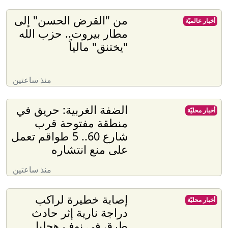
من "القرض الحسن" إلى
أخبار عالميّة
مطار بيروت.. حزب الله
"يختنق" مالياً
منذ ساعتين
الضفة الغربية: حريق في
أخبار محليّة
منطقة مفتوحة قرب
شارع 60.. 5 طواقم تعمل
على منع انتشاره
منذ ساعتين
إصابة خطيرة لراكب
أخبار محليّة
دراجة نارية إثر حادث
طرق في نوف هجليل