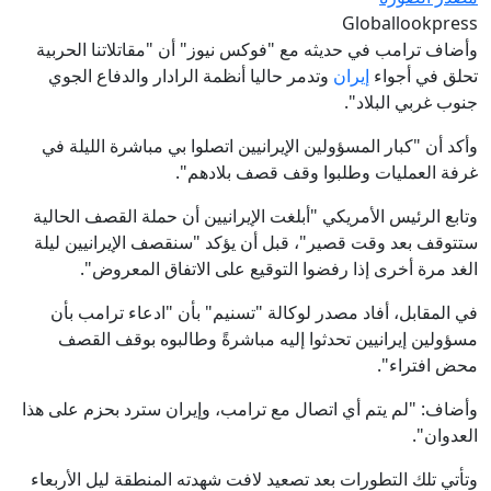
Globallookpress
وأضاف ترامب في حديثه مع "فوكس نيوز" أن "مقاتلاتنا الحربية
تحلق في أجواء
إيران
وتدمر حاليا أنظمة الرادار والدفاع الجوي
جنوب غربي البلاد".
وأكد أن "كبار المسؤولين الإيرانيين اتصلوا بي مباشرة الليلة في
غرفة العمليات وطلبوا وقف قصف بلادهم".
وتابع الرئيس الأمريكي "أبلغت الإيرانيين أن حملة القصف الحالية
ستتوقف بعد وقت قصير"، قبل أن يؤكد "سنقصف الإيرانيين ليلة
الغد مرة أخرى إذا رفضوا التوقيع على الاتفاق المعروض".
في المقابل، أفاد مصدر لوكالة "تسنيم" بأن "ادعاء ترامب بأن
مسؤولين إيرانيين تحدثوا إليه مباشرةً وطالبوه بوقف القصف
محض افتراء".
وأضاف: "لم يتم أي اتصال مع ترامب، وإيران سترد بحزم على هذا
العدوان".
وتأتي تلك التطورات بعد تصعيد لافت شهدته المنطقة ليل الأربعاء