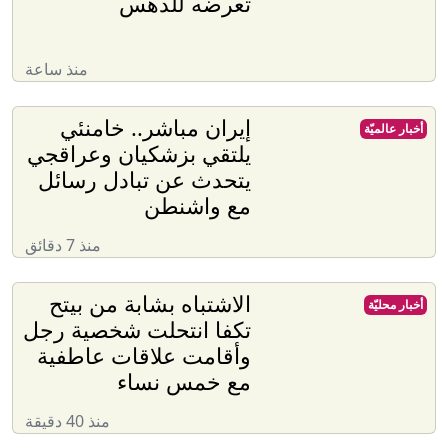
تعرضه للدهس
منذ ساعة
إيران مباشر.. خامنئي
أخبار عالميّة
يلتقي بزشكيان وعراقجي
يتحدث عن تبادل رسائل
مع واشنطن
منذ 7 دقائق
الاشتباه بشابة من بيتح
أخبار محليّة
تكفا انتحلت شخصية رجل
وأقامت علاقات عاطفية
مع خمس نساء
منذ 40 دقيقة