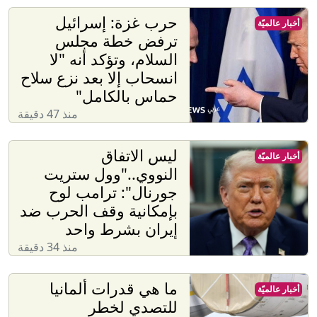
حرب غزة: إسرائيل
أخبار عالميّة
ترفض خطة مجلس
السلام، وتؤكد أنه "لا
انسحاب إلا بعد نزع سلاح
حماس بالكامل"
منذ 47 دقيقة
ليس الاتفاق
أخبار عالميّة
النووي.."وول ستريت
جورنال": ترامب لوح
بإمكانية وقف الحرب ضد
إيران بشرط واحد
منذ 34 دقيقة
ما هي قدرات ألمانيا
أخبار عالميّة
للتصدي لخطر