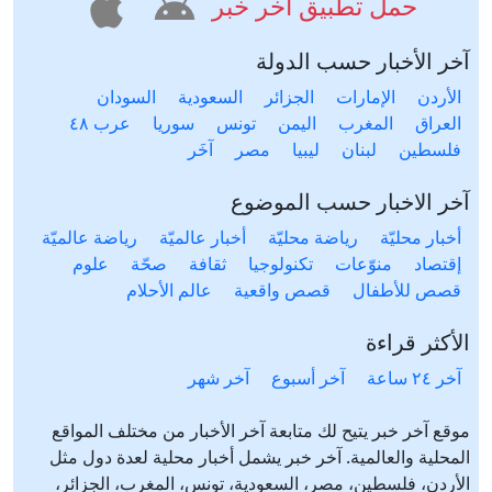
حمل تطبيق آخر خبر
آخر الأخبار حسب الدولة
الأردن
الإمارات
الجزائر
السعودية
السودان
العراق
المغرب
اليمن
تونس
سوريا
عرب ٤٨
فلسطين
لبنان
ليبيا
مصر
آخَر
آخر الاخبار حسب الموضوع
أخبار محليّة
رياضة محليّة
أخبار عالميّة
رياضة عالميّة
إقتصاد
منوّعات
تكنولوجيا
ثقافة
صحّة
علوم
قصص للأطفال
قصص واقعية
عالم الأحلام
الأكثر قراءة
آخر ٢٤ ساعة
آخر أسبوع
آخر شهر
موقع آخر خبر يتيح لك متابعة آخر الأخبار من مختلف المواقع
المحلية والعالمية. آخر خبر يشمل أخبار محلية لعدة دول مثل
الأردن، فلسطين، مصر، السعودية، تونس، المغرب، الجزائر،