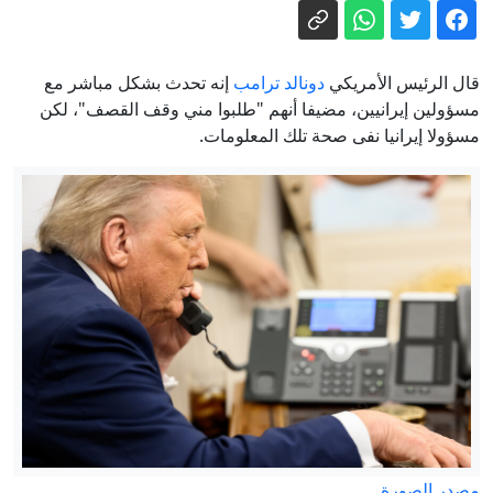
سوريا تعلن التوصل لاتفاق مع روسيا بشأن
مصير قاعدتي حميميم وطرطوس
ما هي قدرات ألمانيا للتصدي لخطر
قال الرئيس الأمريكي
دونالد ترامب
إنه تحدث بشكل مباشر مع
المسيّرات؟
مسؤولين إيرانيين، مضيفا أنهم "طلبوا مني وقف القصف"، لكن
مسؤولا إيرانيا نفى صحة تلك المعلومات.
المشتركة بين قرار لجنة الوفاق وخلافات
المقاعد.. الجبهة تدفع نحو الوحدة والعربية
للتغيير تسحب تفويضها
نوف هجليل: إصابة شاب (25 عامًا) بجروح
خطيرة في حادث بين دراجة نارية ومركبة
فاجعة في نهر الأردن: إقرار وفاة فتى (12
عاماً) إثر انقلابه من قارب
لجنة الوفاق تنفي وجود استقالات: النشر
مغرض، ويهدف الطعن بشرعيتها
مصدر الصورة