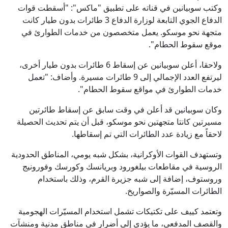
وكتب سوبيانين في قناته على تطبيق "ماكس": "أسقطت قوات
الدفاع الجوي التابعة لوزارة الدفاع 3 طائرات بدون طيار كانت
متجهة نحو موسكو. يعمل متخصصون من خدمات الطوارئ في
موقع سقوط الحطام".
ولاحقا، أعلن سوبيانين عن إسقاط 6 طائرات بدون طيار أخرى،
ليرتفع العدد الإجمالي إلى 9 طائرات مسيرة. وأضاف: "تعمل
خدمات الطوارئ في مواقع سقوط الحطام".
وكان سوبيانين قد أعلن في وقت سابق عن إسقاط طائرتين
مسيرتين كانتا متجهتين نحو موسكو، قبل أن يتم تحديث الحصيلة
لاحقاً مع زيادة عدد الطائرات التي تم إسقاطها.
وتستهدف القوات الأوكرانية، بشكل شبه يومي، المناطق الحدودية
الروسية في مقاطعات بيلغورود وبريانسك وكورسك وفورونيج
وروستوف، إضافة إلى شبه جزيرة القرم، وذلك باستخدام
الطائرات المسيّرة والصواريخ.
وتعتمد كييف على تكتيكات تشمل استخدام المسيّرات الهجومية
والقصف المدفعي، ما يؤدي إلى أضرار في مناطق مدنية ومنشآت