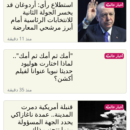
استطلاع رأي: أردوغان قد
أخبار عالميّة
يخسر الجولة الثانية
للانتخابات الرئاسية أمام
أبرز مرشحي المعارضة
منذ 11 دقيقة
"أمك ثم أمك ثم أمك"..
أخبار عالميّة
لماذا اختارت هوليود
حديثا نبويا عنوانا لفيلم
أكشن؟
منذ 35 دقيقة
قنبلة أمريكية دمرت
أخبار عالميّة
المدينة.. عمدة ناغازاكي
يحدد الجهة المسؤولة
بينما تتجنب ذلك