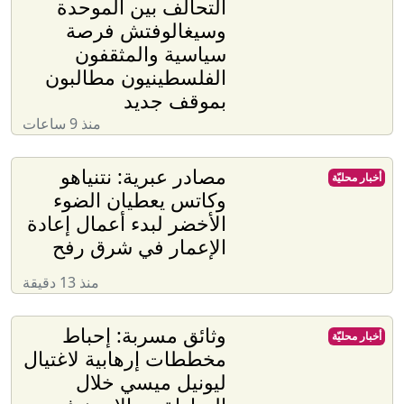
التحالف بين الموحدة
وسيغالوفتش فرصة
سياسية والمثقفون
الفلسطينيون مطالبون
بموقف جديد
منذ 9 ساعات
مصادر عبرية: نتنياهو
أخبار محليّة
وكاتس يعطيان الضوء
الأخضر لبدء أعمال إعادة
الإعمار في شرق رفح
منذ 13 دقيقة
وثائق مسربة: إحباط
أخبار محليّة
مخططات إرهابية لاغتيال
ليونيل ميسي خلال