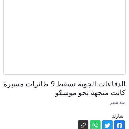
جديد
خطيرة إثر تعرضه لإطلاق نار
تقرير: الولايات المتحدة تسحب أسلحتها من
أوروبا وآسيا إثر انخفاض مخزونها لـ
"مستوى مقلق"
السعودية: إخماد حريق في منشأة تابعة
لمصفاة أرامكو في جازان
إيران مباشر.. اتفاق وشيك بين طهران
ومسقط والحرس الثوري يشترط لفتح
هرمز
نائب أمريكي: اتفاقية السعودية وتركيا
وباكستان إنجاز يحسب لترامب
ما الذي تخفيه الشمس؟ أدق صور لسطحها
الدفاعات الجوية تسقط 9 طائرات مسيرة
تكشف أسرار دواماتها
كانت متجهة نحو موسكو
اعتقال 3 مشتبهين بإطلاق النار خلال شجار
منذ شهر
في اللقية
حماس: مستعدون لتنفيذ اتفاق غزة
شارك
والانتقال للمرحلة الثانية بشرط التزام