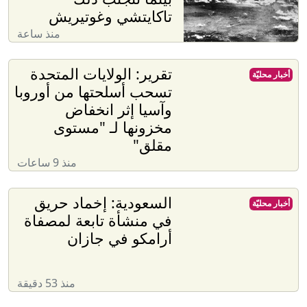
تاكايتشي وغوتيريش
منذ ساعة
تقرير: الولايات المتحدة
أخبار محليّة
تسحب أسلحتها من أوروبا
وآسيا إثر انخفاض
مخزونها لـ "مستوى
مقلق"
منذ 9 ساعات
السعودية: إخماد حريق
أخبار محليّة
في منشأة تابعة لمصفاة
أرامكو في جازان
منذ 53 دقيقة