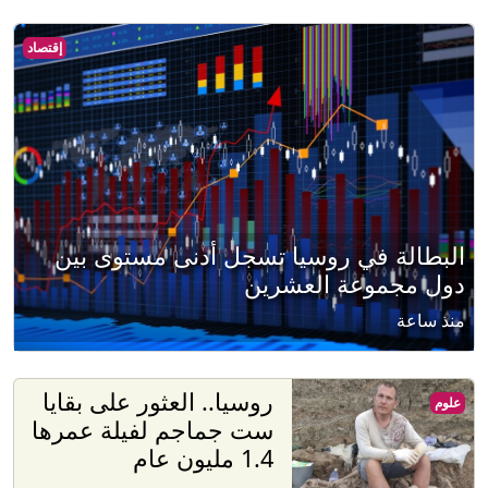
إقتصاد
البطالة في روسيا تسجل أدنى مستوى بين
دول مجموعة العشرين
منذ ساعة
روسيا.. العثور على بقايا
علوم
ست جماجم لفيلة عمرها
1.4 مليون عام