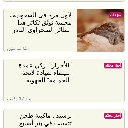
لأول مرة في السعودية..
منوّعات
محمية توثّق تكاثر هذا
الطائر الصحراوي النادر
منذ ساعتين
“الأحرار” يزكي عمدة
أخبار محليّة
البيضاء لقيادة لائحة
“الحمامة” الجهوية
منذ 17 دقيقة
برشيد.. ماكينة طحن
أخبار محليّة
تتسبب في بتر أصابع