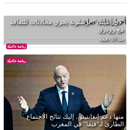
أخبار ذات صلة
"ذي أثليتك": برشلونة يجري محادثات للتعاقد
مع رودري
منذ 20 دقيقة
رياضة عالميّة
رياضة عالميّة
منها دعم إنفانتينو.. إليك نتائج الاجتماع
الطارئ لـ"فيفا" في المغرب