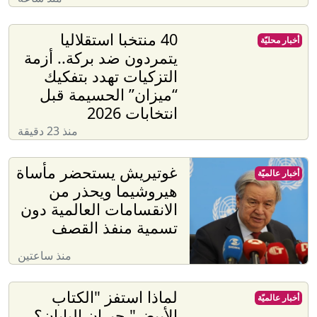
40 منتخبا استقلاليا
أخبار محليّة
يتمردون ضد بركة.. أزمة
التزكيات تهدد بتفكيك
“ميزان” الحسيمة قبل
انتخابات 2026
منذ 23 دقيقة
غوتيريش يستحضر مأساة
أخبار عالميّة
هيروشيما ويحذر من
الانقسامات العالمية دون
تسمية منفذ القصف
منذ ساعتين
لماذا استفز "الكتاب
أخبار عالميّة
الأبيض" جيران اليابان؟