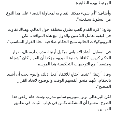
المرتبط بهذه الظاهرة.
وأضاف: "أي شيء يمكننا القيام به لمحاولة القضاء على هذا النوع
من السلوك سنفعله".
وتابع: "كرة القدم تُلعب بطرق مختلفة حول العالم، وهناك تفاوت
في كيفية تعامل اللاعبين والدول مع هذه المواقف، لكن
البروتوكولات الحالية تمنح الحكام صلاحية اتخاذ القرار المناسب".
في المقابل، أشاد الإسباني ميكيل أرتيتا، مدرب أرسنال، بقرار
الحكم كريس كافانا وتقنية الفيديو، مؤكدا أن القرار كان "شجاعا
ومتسقا" مع التوجيهات التحكيمية هذا الموسم.
وقال أرتيتا: "عندما أحتاج للانتقاد أفعل ذلك، واليوم يجب أن أشيد
بالحكام، لأنهم منحوا أنفسهم الوقت والوضوح لاتخاذ القرار
الصحيح".
لكن البرتغالي نونو إسبيريتو سانتو مدرب وست هام رفض هذا
الطرح، معتبرا أن المشكلة تكمن في غياب الثبات في تطبيق
القوانين.