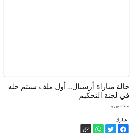
ما حقيقة تنامي النفوذ الروسي على
مسارات الهجرة إلى أوروبا؟
رفضتا ترديد النشيد.. الجنسية الأسترالية
للاعبتين إيرانيتين
برشيد.. ماكينة طحن تتسبب في بتر أصابع
عامل بمحل للحوم
“الأحرار” يزكي عمدة البيضاء لقيادة لائحة
“الحمامة” الجهوية
أسعار الذهب تسجل ارتفاعا جديدا
حالة مباراة أرسنال.. أول ملف سيتم حله
في لجنة التحكيم
الحركة الشعبية يخلط الأوراق الانتخابية
ببرشيد بعد تزكيته رجل أعمال شاب
منذ شهرين
زيادة الغباء.. دراسة تكشف تراجعا في
شارك
القدرات العقلية البشرية
لماذا طالب المغرب أوروبا بوقف اتخاذ