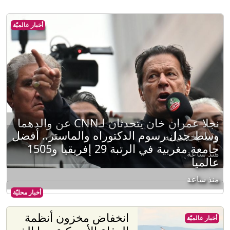
أخبار عالميّة
نجلا عمران خان يتحدثان لـCNN عن والدهما
وسط جدل رسوم الدكتوراه والماستر.. أفضل
وما يخشيانه
جامعة مغربية في الرتبة 29 إفريقيا و1505
منذ ساعة
عالميا
منذ ساعة
أخبار محليّة
انخفاض مخزون أنظمة
أخبار عالميّة