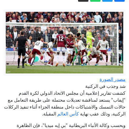
قرارات "معيقة لدينامية التنمية"؟
لماذا استفز "الكتاب الأبيض" جيران
اليابان؟
القضاء السوري يحدد مواعيد النطق بالحكم
في قضايا عاطف نجيب ووسيم الأسد
وأحمد حسون
هل تصمد الجولة السابعة من مفاوضات
لبنان وإسرائيل في روما أمام التصعيد في
الجنوب؟
"لا سمح الله أن يصبح رئيسا".. فانس يحذر
من وصول عبدول للبيت الأبيض
مصدر الصورة
40 منتخبا استقلاليا يتمردون ضد بركة..
شد وجذب في الركنية
أزمة التزكيات تهدد بتفكيك “ميزان”
كشفت تقارير إعلامية أن مجلس الاتحاد الدولي لكرة القدم
"إيفاب" يستعد لمناقشة تعديلات محتملة على طريقة التعامل مع
الحسيمة قبل انتخابات 2026
حالات التمسك والاشتباكات داخل منطقة الجزاء أثناء تنفيذ الركلات
الركنية، وذلك عقب نهاية
كأس العالم
المقبلة.
وبحسب وكالة الأنباء البريطانية "بي إيه ميديا"، فإن الظاهرة