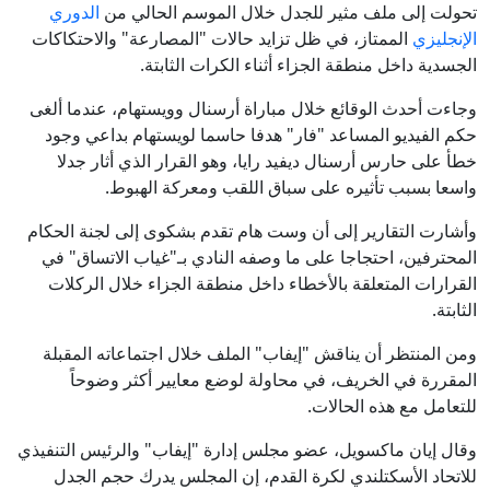
تحولت إلى ملف مثير للجدل خلال الموسم الحالي من
الدوري
الإنجليزي
الممتاز، في ظل تزايد حالات "المصارعة" والاحتكاكات
الجسدية داخل منطقة الجزاء أثناء الكرات الثابتة.
وجاءت أحدث الوقائع خلال مباراة أرسنال وويستهام، عندما ألغى
حكم الفيديو المساعد "فار" هدفا حاسما لويستهام بداعي وجود
خطأ على حارس أرسنال ديفيد رايا، وهو القرار الذي أثار جدلا
واسعا بسبب تأثيره على سباق اللقب ومعركة الهبوط.
وأشارت التقارير إلى أن وست هام تقدم بشكوى إلى لجنة الحكام
المحترفين، احتجاجا على ما وصفه النادي بـ"غياب الاتساق" في
القرارات المتعلقة بالأخطاء داخل منطقة الجزاء خلال الركلات
الثابتة.
ومن المنتظر أن يناقش "إيفاب" الملف خلال اجتماعاته المقبلة
المقررة في الخريف، في محاولة لوضع معايير أكثر وضوحاً
للتعامل مع هذه الحالات.
وقال إيان ماكسويل، عضو مجلس إدارة "إيفاب" والرئيس التنفيذي
للاتحاد الأسكتلندي لكرة القدم، إن المجلس يدرك حجم الجدل