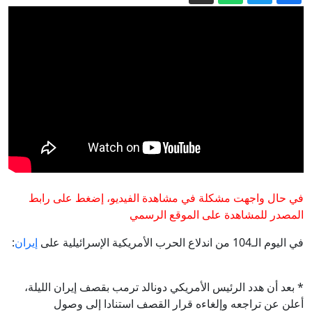
بفارق صوت واحد.. الشيوخ الأمريكي يقر
تعيين محامي ترمب الوفي وزيرا للعدل
الدفاع الروسية: استهداف مستودعات وقود
مرتبطة بالجيش الأوكراني في أوديسا
الحوثيون يعلنون استهداف منشأة
لـ"أرامكو" في جازان بطائرة مسيرة
"أمك ثم أمك ثم أمك".. لماذا اختارت هوليود
حديثا نبويا عنوانا لفيلم أكشن؟
رسميا.. الحروف اللاتينية تدخل لوحات
ترقيم السيارات بالمغرب وهذه مهلة تغيير
في حال واجهت مشكلة في مشاهدة الفيديو، إضغط على رابط
الصفائح الحالية
المصدر للمشاهدة على الموقع الرسمي
في اليوم الـ104 من اندلاع الحرب الأمريكية الإسرائيلية على
إيران
:
* بعد أن هدد الرئيس الأمريكي دونالد ترمب بقصف إيران الليلة،
أعلن عن تراجعه وإلغاءه قرار القصف استنادا إلى وصول