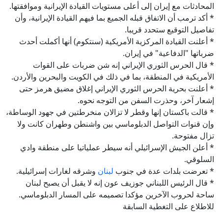
المحادثات مع إيران إلى أعلى مستويات القيادة الإيرانية وموافقتها.
* أكد ترمب أن الاتفاق قبله الجميع بما فيهم القيادة الإيرانية، وأن
تفاصيل التوقيع ستحدد قريبا.
* أعلنت القيادة المركزية الأمريكية (سنتكوم) أنها أكملت أحدث
ضرباتها "الدفاعية" في إيران.
* قال الحرس الثوري الإيراني إنه شن ضربات على القوات
الأمريكية في المنطقة، بما في ذلك في الكويت والبحرين والأردن.
* أعلنت بحرية الحرس الثوري الإيراني إغلاق مضيق هرمز حتى
إشعار آخر، وحذرت السفن من التوجه نحوه.
* قالت باكستان إنها وقطر لا تزالان منخرطتين في جهود الوساطة،
وإن قنوات التواصل الدبلوماسي بين واشنطن وطهران كانت ولا
تزال مفتوحة.
* أعلن الجيش الإسرائيلي أنه سيطر عملياتيا على منطقة وادي
السلوقي.
* تعرضت بلدات عدة في جنوب
لبنان
وشرقه لغارات إسرائيلية.
* قال الرئيس اللبناني جوزيف عون إنه لا يقبل أن يصبح لبنان
ساحة لحروب الآخرين مؤكدا تصميمه على المسار الدبلوماسي.
للاطلاع على التغطية السابقة