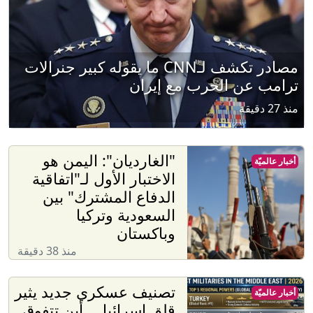
مصادر تكشف لـCNN ما يقوله كبير جنرالات
ترامب عن الحرب مع إيران
منذ 27 دقيقة
"الغارديان": اليمن هو
أخبار عالميّة
الاختبار الأول لـ"اتفاقية
الدفاع المشترك" بين
السعودية وتركيا
وباكستان
منذ 38 دقيقة
تصنيف عسكري جديد يثير
أخبار عالميّة
قلق إسرائيل.. أين تتفوق