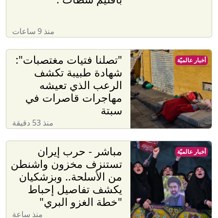
منذ 9 ساعات
"تصلنا فتيات مغتصبات":
أخبار عالميّة
شهادة طبيبة تكشف
الرعب الذي تعيشه
مهاجرات قاصرات في
سبتة
منذ 53 دقيقة
مباشر - حرب إيران
أخبار عالميّة
تستنزف مخزون واشنطن
من الأسلحة.. وبزشكيان
يكشف تفاصيل إحباط
"خطة الغزو البري"
منذ ساعة