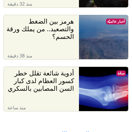
منذ 32 دقيقة
هرمز بين الضغط
أخبار عالميّة
والتصعيد.. من يملك ورقة
الحسم؟
منذ 38 دقيقة
أدوية شائعة تقلل خطر
صحّة
كسور العظام لدى كبار
السن المصابين بالسكري
منذ ساعة