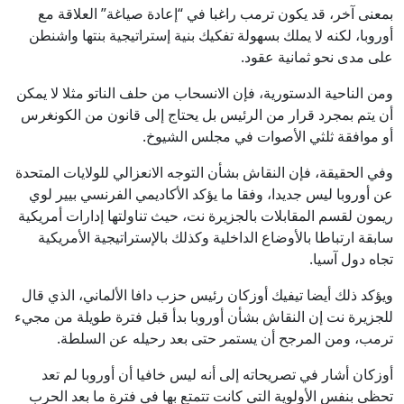
بمعنى آخر، قد يكون ترمب راغبا في “إعادة صياغة” العلاقة مع
أوروبا، لكنه لا يملك بسهولة تفكيك بنية إستراتيجية بنتها واشنطن
على مدى نحو ثمانية عقود.
ومن الناحية الدستورية، فإن الانسحاب من حلف الناتو مثلا لا يمكن
أن يتم بمجرد قرار من الرئيس بل يحتاج إلى قانون من الكونغرس
أو موافقة ثلثي الأصوات في مجلس الشيوخ.
وفي الحقيقة، فإن النقاش بشأن التوجه الانعزالي للولايات المتحدة
عن أوروبا ليس جديدا، وفقا ما يؤكد الأكاديمي الفرنسي بيير لوي
ريمون لقسم المقابلات بالجزيرة نت، حيث تناولتها إدارات أمريكية
سابقة ارتباطا بالأوضاع الداخلية وكذلك بالإستراتيجية الأمريكية
تجاه دول آسيا.
ويؤكد ذلك أيضا تيفيك أوزكان رئيس حزب دافا الألماني، الذي قال
للجزيرة نت إن النقاش بشأن أوروبا بدأ قبل فترة طويلة من مجيء
ترمب، ومن المرجح أن يستمر حتى بعد رحيله عن السلطة.
أوزكان أشار في تصريحاته إلى أنه ليس خافيا أن أوروبا لم تعد
تحظى بنفس الأولوية التي كانت تتمتع بها في فترة ما بعد الحرب