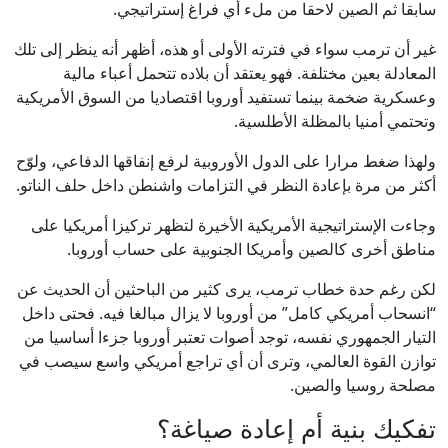
سابقا ثم الصين لاحقا من ملء أي فراغ إستراتيجي.
غير أن ترمب سواء في فترته الأولى أو هذه، أظهر أنه ينظر إلى تلك
المعادلة بعين مختلفة. فهو يعتقد أن بلاده تتحمل أعباء مالية
وعسكرية ضخمة بينما تستفيد أوروبا اقتصاديا من السوق الأمريكية
وتحتمي أمنيا بالمظلة الأطلسية.
ولهذا ضغط مرارا على الدول الأوروبية لرفع إنفاقها الدفاعي، ولوّح
أكثر من مرة بإعادة النظر في التزامات واشنطن داخل حلف الناتو.
وجاءت الإستراتيجية الأمريكية الأخيرة لتظهر تركيزا أمريكيا على
مناطق أخرى كالصين وأمريكا الجنوبية على حساب أوروبا.
لكن رغم حدة خطاب ترمب، يرى كثير من الباحثين أن الحديث عن
“انسحاب أمريكي كامل” من أوروبا لا يزال مبالغا فيه. فحتى داخل
التيار الجمهوري نفسه، توجد أصوات تعتبر أوروبا جزءا أساسيا من
توازن القوة العالمي، وترى أن أي تراجع أمريكي واسع سيصب في
مصلحة روسيا والصين.
تفكيك بنية أم إعادة صياغة؟