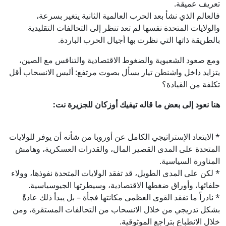
تعريف عميقة.
فالعالم الذي نشأ بعد الحرب العالمية الثانية يتغير بسرعة،
والولايات المتحدة نفسها لم تعد تنظر إلى التحالفات التقليدية
بالطريقة ذاتها التي نظرت بها أجيال الحرب الباردة.
ومع صعود الشعبوية والضغوط الاقتصادية والتنافس مع الصين،
يتزايد داخل واشنطن تيار يسأل بصوت مرتفع: أليس الانسحاب أقل
تكلفة من القيادة؟
هنا نعود إلى بعض ما قاله تيفيك أوزكان للجزيرة نت:
* الابتعاد الإستراتيجي الكامل عن أوروبا من شأنه أن يوفر للولايات
المتحدة على المدى القصير المال، والقدرات العسكرية، وهامش
المناورة السياسية.
* لكن على المدى الطويل، قد تفقد الولايات المتحدة نفوذها، وولاء
حلفائها، وأوراق ضغطها الاقتصادية، وسيطرتها الجيوسياسية.
* نادراً ما تفقد القوى العظمى مكانتها فجأة – بل يبدأ ذلك عادةً
بشكل تدريجي من خلال الانسحاب من التحالفات المستقرة، ومن
خلال الانطباع بتراجع الموثوقية.