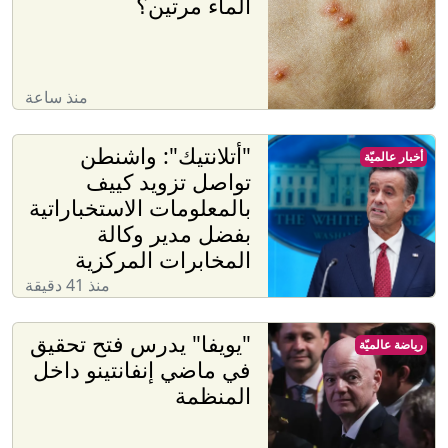
الماء مرتين؟
منذ ساعة
"أتلانتيك": واشنطن
أخبار عالميّة
تواصل تزويد كييف
بالمعلومات الاستخباراتية
بفضل مدير وكالة
المخابرات المركزية
منذ 41 دقيقة
"يويفا" يدرس فتح تحقيق
رياضة عالميّة
في ماضي إنفانتينو داخل
المنظمة