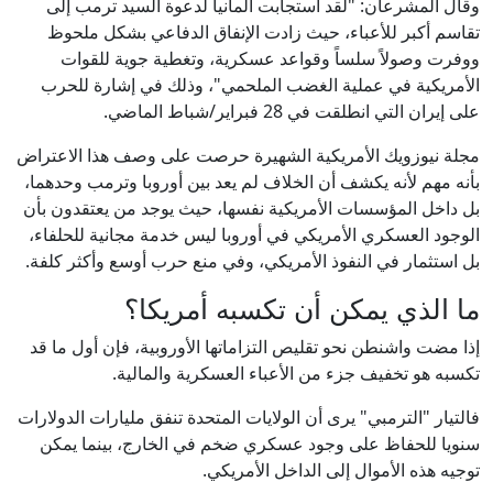
وقال المشرعان: "لقد استجابت ألمانيا لدعوة السيد ترمب إلى
تقاسم أكبر للأعباء، حيث زادت الإنفاق الدفاعي بشكل ملحوظ
ووفرت وصولاً سلساً وقواعد عسكرية، وتغطية جوية للقوات
الأمريكية في عملية الغضب الملحمي"، وذلك في إشارة للحرب
على إيران التي انطلقت في 28 فبراير/شباط الماضي.
مجلة نيوزويك الأمريكية الشهيرة حرصت على وصف هذا الاعتراض
بأنه مهم لأنه يكشف أن الخلاف لم يعد بين أوروبا وترمب وحدهما،
بل داخل المؤسسات الأمريكية نفسها، حيث يوجد من يعتقدون بأن
الوجود العسكري الأمريكي في أوروبا ليس خدمة مجانية للحلفاء،
بل استثمار في النفوذ الأمريكي، وفي منع حرب أوسع وأكثر كلفة.
ما الذي يمكن أن تكسبه أمريكا؟
إذا مضت واشنطن نحو تقليص التزاماتها الأوروبية، فإن أول ما قد
تكسبه هو تخفيف جزء من الأعباء العسكرية والمالية.
فالتيار "الترمبي" يرى أن الولايات المتحدة تنفق مليارات الدولارات
سنويا للحفاظ على وجود عسكري ضخم في الخارج، بينما يمكن
توجيه هذه الأموال إلى الداخل الأمريكي.