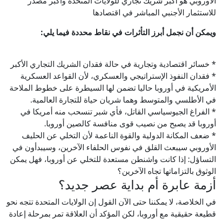
الأوروبي هو أكبر شريك تجاري للولايات المتحدة وأكبر مصدر
للاستثمار الأجنبي المباشر في اقتصادها
ويمكن أن نجمل أبرز التأثرات في نقاط محددة فيما يلي:
* خسائر اقتصادية وتجارية في حالة فقدان الشريك التجاري الأكبر
* فقدان النفوذ الإستراتيجي والعسكري، لأن القواعد العسكرية
الأمريكية في أوروبا حاليا تضمن لها السيطرة على خطوط الملاحة
في الأطلسي والمتوسط وهما شريان حياة للتجارة العالمية.
* الفراغ الجيوسياسي القاتل، فأي شبر تنسحب منه أمريكا في
أوروبا قد يصبح من نصيب قوى منافسة كالصين أوروبا.
* ضعف المكانة الدولية والقوة الناعمة لأن التخلي عن الحليف
الأوروبي سيبعث القلق في نفوس الحلفاء الآخرين، وسيبدأون في
التساؤل: إذا كانت واشنطن مستعدة للتخلي عن أوروبا، فهل يمكن
الوثوق بالتزاماتها تجاه الآخرين؟
أزمة عابرة أم بداية عصر جديد؟
في الخلاصة، لا يمكننا حتى الآن القول إن الولايات المتحدة تتجه نحو
قطيعة حقيقية مع أوروبا، لكن المؤكد أن العلاقة تمر بمرحلة إعادة