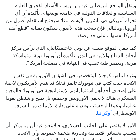
وينقل الموقع البريطاني عن وين ريس، الأستاذ الفخري للعلوم
السياسية والعلاقات الدولية في جامعة نوتنغهام، تأكيده أن أي
تحرك أمريكي في الشرق الأوسط مثلا سيحتاج استقدام أصول من
أوروبا، وبالتالي فإن سحب هذه الأصول سيكون بمثابة "قطع أنف
أمريكا نفسها"، على حد وصفه.
كما ينقل الموقع نفسه عن نويل حاجيميكائيل، الذي يرأس مركز
أبحاث الدفاع والأمن في لندن، تأكيده أن أوروبا قوية، متماسكة،
مرنة، وديمقراطية تصب في النهاية في مصلحة أمريكا".
وغرد ليناس كوجالا المتخصص في الشؤون الأوروبية في نفس
الاتجاه حيث كتب في نيويورك تايمز قائلا: قد يندم الأمريكيون لاحقا،
على إضعاف أحد أهم استثماراتهم الإستراتيجية في أوروبا؛ فالوجود
العسكري هناك لا يحمي الأوروبيين وحدهم، بل يمنح واشنطن نفوذا
عالميا، وعمقا لوجستيا، وقدرة على إدارة الأزمات من الشرق
الأوسط إلى
أوكرانيا
.
الأمر لا يقتصر على الجانب العسكري، فالابتعاد عن أوروبا يمكن أن
يتسبب بخسائر اقتصادية وتجارية ضخمة خصوصا وأن الاتحاد