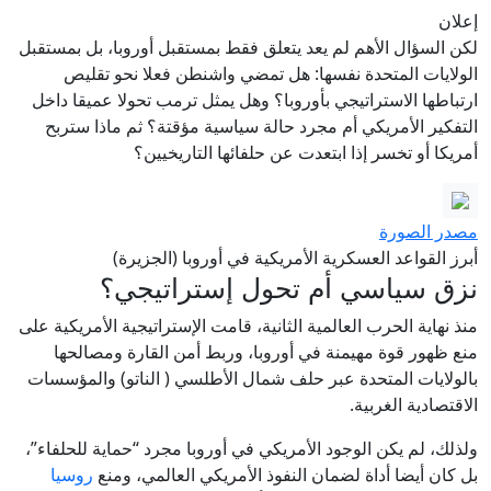
إعلان
لكن السؤال الأهم لم يعد يتعلق فقط بمستقبل أوروبا، بل بمستقبل
الولايات المتحدة نفسها: هل تمضي واشنطن فعلا نحو تقليص
ارتباطها الاستراتيجي بأوروبا؟ وهل يمثل ترمب تحولا عميقا داخل
التفكير الأمريكي أم مجرد حالة سياسية مؤقتة؟ ثم ماذا ستربح
أمريكا أو تخسر إذا ابتعدت عن حلفائها التاريخيين؟
مصدر الصورة
أبرز القواعد العسكرية الأمريكية في أوروبا (الجزيرة)
نزق سياسي أم تحول إستراتيجي؟
منذ نهاية الحرب العالمية الثانية، قامت الإستراتيجية الأمريكية على
منع ظهور قوة مهيمنة في أوروبا، وربط أمن القارة ومصالحها
بالولايات المتحدة عبر حلف شمال الأطلسي ( الناتو) والمؤسسات
الاقتصادية الغربية.
ولذلك، لم يكن الوجود الأمريكي في أوروبا مجرد “حماية للحلفاء”،
بل كان أيضا أداة لضمان النفوذ الأمريكي العالمي، ومنع
روسيا