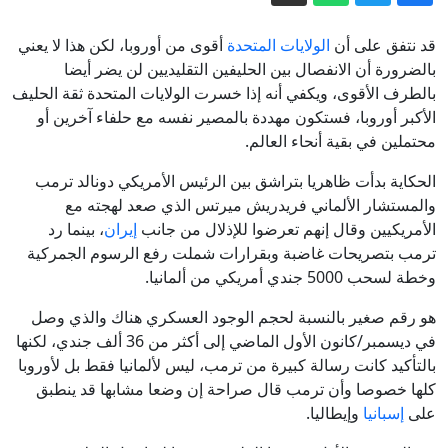
بعد تسليمه من الإمارات.. اتهام كيناهان
بقيادة منظمة إجرامية
قد نتفق على أن
الولايات المتحدة
أقوى من أوروبا، لكن هذا لا يعني
"يويفا" يدرس فتح تحقيق في ماضي
بالضرورة أن الانفصال بين الحليفين التقليديين لن يضر أيضا
بالطرف الأقوى، ويكفي أنه إذا خسرت الولايات المتحدة ثقة الحليف
إنفانتينو داخل المنظمة
الأكبر أوروبا، فستكون مهددة بالمصير نفسه مع حلفاء آخرين أو
مستشار أردوغان السابق: القانون الإطاري
محتملين في بقية أنحاء العالم.
قد يفتح باب الإفراج عن دميرطاش
الحكاية بدأت ظاهريا بتراشق بين الرئيس الأمريكي دونالد ترمب
"أتلانتيك": واشنطن تواصل تزويد كييف
والمستشار الألماني فريدريش ميرتس الذي صعد لهجته مع
بالمعلومات الاستخباراتية بفضل مدير وكالة
الأمريكيين وقال إنهم تعرضوا للإذلال من جانب
إيران
، بينما رد
المخابرات المركزية
سبتة وصحة الملك ومستقبل العرش .. ماذا
ترمب بتصريحات غاضبة وبقرارات شملت رفع الرسوم الجمركية
وراء سردية "ذي إيكونوميست"؟
وخطة لسحب 5000 جندي أمريكي من ألمانيا.
إيران.. ترمب يفضل التعامل “بهدوء” مع
هو رقم صغير بالنسبة لحجم الوجود العسكري هناك والذي وصل
طهران وخامنئي يلتقي بزشكيان
في ديسمبر/كانون الأول الماضي إلى أكثر من 36 ألف جندي، لكنها
بالتأكيد كانت رسالة كبيرة من ترمب، ليس لألمانيا فقط بل لأوروبا
كلها خصوصا وأن ترمب قال صراحة إن وضعا مشابها قد ينطبق
على
إسبانيا
وإيطاليا.