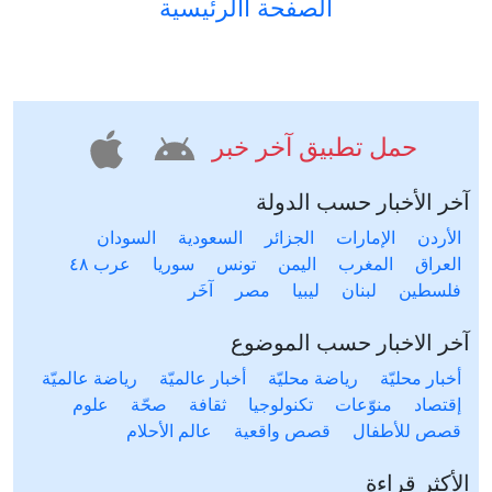
الصفحة االرئيسية
حمل تطبيق آخر خبر
آخر الأخبار حسب الدولة
الأردن
الإمارات
الجزائر
السعودية
السودان
العراق
المغرب
اليمن
تونس
سوريا
عرب ٤٨
فلسطين
لبنان
ليبيا
مصر
آخَر
آخر الاخبار حسب الموضوع
أخبار محليّة
رياضة محليّة
أخبار عالميّة
رياضة عالميّة
إقتصاد
منوّعات
تكنولوجيا
ثقافة
صحّة
علوم
قصص للأطفال
قصص واقعية
عالم الأحلام
الأكثر قراءة