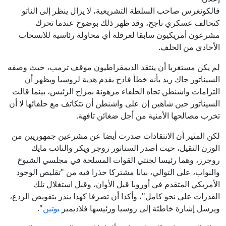
فالكونغرس صاحب السلطة التشريعية، لا يزال ينظر إلى الناتو
كتحالف عسكري ناجح، وقد ظهر ذلك بوضوح عندما تحرك
مشرعون أمريكيون سابقا لعرقلة أي محاولة رئاسية للانسحاب
الأحادي من الحلف.
لم يكن مستغربا أن ينتقد الديمقراطيون موقف ترمب، حيث وصفه
السيناتور جاك ريد بأنه خطأ فادح يقدم هدية لروسيا ويظهر أن
التزامات واشنطن تجاه الحلفاء مرهونة بمزاج الرئيس، بينما قالت
السيناتور جين شاهين إن على واشنطن أن تتكاتف مع حلفائها لا أن
تخرب مصالحها الأمنية من أجل ضغائن تافهة.
لكن المثير أن الانتقادات صدرت أيضا عن مشرعين جمهوريين من
الوزن الثقيل، حيث أصدر السناتور روجر ويكر والنائب ⁠⁠⁠⁠مايك
روجرز، وهما رئيسا لجنتي القوات المسلحة في مجلسي الشيوخ
والنواب، على التوالي، بيانا مشتركا حذرا فيه من "تقليص الوجود
الأمريكي المتقدم في أوروبا قبل الأوان، وقبل استغلال تلك
القدرات على نحو كامل"، وأكدا أن تصرفا كهذا ينذر بتقويض الردع،
ويرسل إشارة خاطئة إلى روسيا ورئيسها فلاديمير
بوتين
".