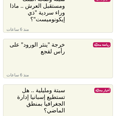
ومستقبل العرش .. ماذا
وراء سردية "ذي
إيكونوميست"؟
منذ 6 ساعات
خرجة "ينثر الورود" على
رياضة محليّة
رأس لقجع
منذ 6 ساعات
سبتة ومليلية .. هل
أخبار محليّة
تستطيع إسبانيا إدارة
الجغرافيا بمنطق
الماضي؟