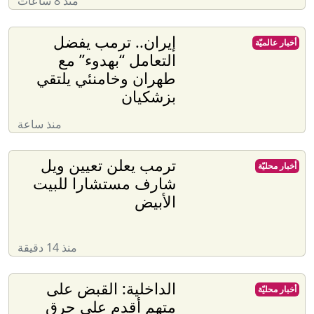
منذ 8 ساعات
إيران.. ترمب يفضل
أخبار عالميّة
التعامل “بهدوء” مع
طهران وخامنئي يلتقي
بزشكيان
منذ ساعة
ترمب يعلن تعيين ويل
أخبار محليّة
شارف مستشارا للبيت
الأبيض
منذ 14 دقيقة
الداخلية: القبض على
أخبار محليّة
متهم أقدم على حرق