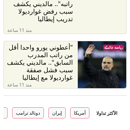
راتبه".. مالديني يكشف
سبب رفض غوارديولا
تدريب إيطاليا
منذ 11 ساعة
"أعطوني يورو واحدا أقل
رياضة عالميّة
من راتب المدرب
السابق".. مالديني يكشف
سبب فشل صفقة
غوارديولا مع إيطاليا
منذ 11 ساعة
أمريكا
إيران
دونالد ترامب
ال
الأكثر تداولا