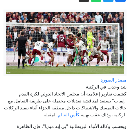
تركيا تزود أوكرانيا بحزمة أسلحة أمريكية
ضخمة بقيمة 283 مليون دولار
القناة 14: إسرائيل تستعد لخفض عدد قواتها
في غزة
الخس والهالبينو يثيران القلق في أميركا..
ما القصة؟
ترامب يعين ويل شارف مستشارا قانونيا
للبيت الأبيض
ترمب يعلن تعيين ويل شارف مستشارا
للبيت الأبيض
مصدر الصورة
شد وجذب في الركنية
صدور أمر ديواني بتشكيل قيادة عمليات
كشفت تقارير إعلامية أن مجلس الاتحاد الدولي لكرة القدم
البادية » وكالة الانباء العراقية (واع)
"إيفاب" يستعد لمناقشة تعديلات محتملة على طريقة التعامل مع
حالات التمسك والاشتباكات داخل منطقة الجزاء أثناء تنفيذ الركلات
الركنية، وذلك عقب نهاية
كأس العالم
المقبلة.
وبحسب وكالة الأنباء البريطانية "بي إيه ميديا"، فإن الظاهرة