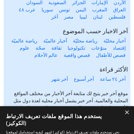
الأردن
الإمارات
الجزائر
السعودية
السودان
العراق
المغرب
اليمن
تونس
سوريا
عرب ٤٨
فلسطين
لبنان
ليبيا
مصر
آخَر
آخر الاخبار حسب الموضوع
أخبار محليّة
رياضة محليّة
أخبار عالميّة
رياضة عالميّة
إقتصاد
منوّعات
تكنولوجيا
ثقافة
صحّة
علوم
قصص للأطفال
قصص واقعية
عالم الأحلام
الأكثر قراءة
آخر ٢٤ ساعة
آخر أسبوع
آخر شهر
موقع آخر خبر يتيح لك متابعة آخر الأخبار من مختلف المواقع
المحلية والعالمية. آخر خبر يشمل أخبار محلية لعدة دول مثل
الأردن، فلسطين، مصر، السعودية، تونس، المغرب، الجزائر،
×
عرب ٤٨، لبنان، العراق، اليمن وغيرها آخر خبر يتيح متابعة أخبار
يستخدم هذا الموقع ملفات تعريف الارتباط
من شتى المواضيع مثل: أخبار محلية، أخبار عالمية، رياضة،
(الكوكيز)
إقتصاد، ثقافة، منوعات وغيرها تابع الأخبار المحلية والعالمية من
نحن نستخدم ملفات تعريف الارتباط (كوكيز) لفهم كيفية استخدامك لموقعنا