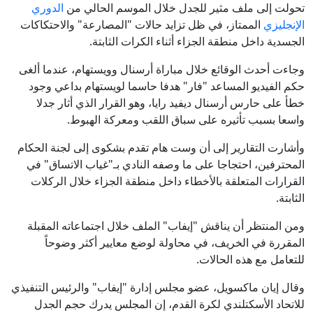
تحولت إلى ملف مثير للجدل خلال الموسم الحالي من
الدوري
الإنجليزي
الممتاز، في ظل تزايد حالات "المصارعة" والاحتكاكات
الجسدية داخل منطقة الجزاء أثناء الكرات الثابتة.
وجاءت أحدث الوقائع خلال مباراة أرسنال وويستهام، عندما ألغى
حكم الفيديو المساعد "فار" هدفا حاسما لويستهام بداعي وجود
خطأ على حارس أرسنال ديفيد رايا، وهو القرار الذي أثار جدلا
واسعا بسبب تأثيره على سباق اللقب ومعركة الهبوط.
وأشارت التقارير إلى أن وست هام تقدم بشكوى إلى لجنة الحكام
المحترفين، احتجاجا على ما وصفه النادي بـ"غياب الاتساق" في
القرارات المتعلقة بالأخطاء داخل منطقة الجزاء خلال الركلات
الثابتة.
ومن المنتظر أن يناقش "إيفاب" الملف خلال اجتماعاته المقبلة
المقررة في الخريف، في محاولة لوضع معايير أكثر وضوحاً
للتعامل مع هذه الحالات.
وقال إيان ماكسويل، عضو مجلس إدارة "إيفاب" والرئيس التنفيذي
للاتحاد الأسكتلندي لكرة القدم، إن المجلس يدرك حجم الجدل