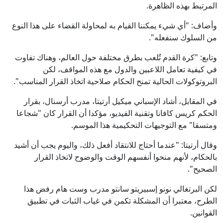
المرتبط بهذه الظاهرة.
وأضاف: "أي شيء يمكننا القيام به لمحاولة القضاء على هذا النوع
من السلوك سنفعله".
وتابع: "كرة القدم تُلعب بطرق مختلفة حول العالم، وهناك تفاوت
في كيفية تعامل اللاعبين والدول مع هذه المواقف، لكن
البروتوكولات الحالية تمنح الحكام صلاحية اتخاذ القرار المناسب".
في المقابل، أشاد الإسباني ميكيل أرتيتا، مدرب أرسنال، بقرار
الحكم كريس كافانا وتقنية الفيديو، مؤكدا أن القرار كان "شجاعا
ومتسقا" مع التوجيهات التحكيمية هذا الموسم.
وقال أرتيتا: "عندما أحتاج للانتقاد أفعل ذلك، واليوم يجب أن أشيد
بالحكام، لأنهم منحوا أنفسهم الوقت والوضوح لاتخاذ القرار
الصحيح".
لكن البرتغالي نونو إسبيريتو سانتو مدرب وست هام رفض هذا
الطرح، معتبرا أن المشكلة تكمن في غياب الثبات في تطبيق
القوانين.