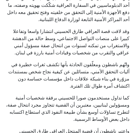
أحد الدبلوماسيين في السفارة العراقية شكّكت بهويته وصفته، ما
دفع الأجهزة الأمنية إلى التحقق من خلفيته وفتح تحقيق معه داخل
أحد المراكز الأمنية التابعة لوزارة الدفاع اللبنانية.
وقد لاقت قصة العراقي طارق الحسيني انتشارا واسعا وتفاعلا
كبيرا على منصات التواصل الاجتماعي، وسط حالة من الدهشة
والاستغراب من تمكنه لسنوات من انتحال صفة مسؤول أمني
عراقي والتقرب من شخصيات وقيادات أمنية بارزة في لبنان.
واتّهم ناشطون ومعلّقون الحادثة بأنها تكشف ثغرات خطيرة في
آليات التحقق الأمني، متسائلين عن كيفية نجاح شخص بمستندات
مزوّرة في بناء شبكة علاقات داخل مؤسسات حساسة دون
اكتشاف أمره طوال تلك الفترة.
كما تداول مستخدمون صورا للحسيني برفقة شخصيات أمنية
ومسؤولين لبنانيين، معتبرين أن القضية تتجاوز مجرد انتحال صفة،
لتطرح تساؤلات أوسع بشأن طبيعة النفوذ الذي استطاع اكتسابه
داخل بعض الأوساط الرسمية.
واعتبر ناشطون أن قضية المنتحل العراقي طارق الحسيني