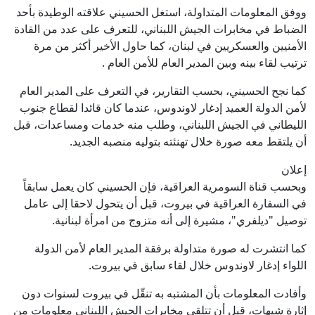
ووفق المعلومات المتداولة، استغل الحسيني علاقته الوطيدة بأحد
الضباط في مخابرات الجيش اللبناني، للتعرف على عدد من القادة
الأمنيين والعسكريين في لبنان، كما حاول الأخير أكثر من مرة
ترتيب لقاء بينه وبين المدير العام للأمن العام .
كما نجح الحسيني، بحسب التقارير، في التعرف على المدير العام
لأمن الدولة العميد إدغار لاوندوس، عندما كان قائدا لقطاع جنوب
الليطاني في الجيش اللبناني، وطلب منه خدمات ومساعدات، قبل
أن يلتقط معه صورة خلال تهنئته بتوليه منصبه الجديد.
إعلان
وبحسب قناة السومرية العراقية، فإن الحسيني كان يعمل سابقاً
في السفارة العراقية في بيروت، قبل أن يتحول لاحقا إلى عامل
توصيل "ديلفري"، مشيرة إلى أنه متزوج من امرأة لبنانية.
كما انتشرت له صورة متداولة برفقة المدير العام لأمن الدولة
اللواء إدغار لاوندوس خلال لقاء سابق في بيروت.
وأفادت المعلومات بأن المشتبه به تنقّل في بيروت لسنوات دون
إثارة شبهات، قبل أن تتلقى مخابرات الجيش اللبناني معلومات من