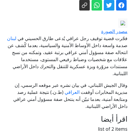
واشنطن من الأسلحة.. وبزشكيان يكشف
تفاصيل إحباط "خطة الغزو البري"
شاهد.. نائب ترشق رئيس وزراء كوسوفو
المؤقت بالبيض
مصدر الصورة
وكالة إيرانية تنشر فيديو للمرشد الأعلى
فجّرت قضية توقيف رجل عراقي يُدعى طارق الحسيني في
لبنان
مجتبى خامنئي دون توضيح تاريخه
صدمة واسعة داخل الأوساط الأمنية والسياسية، بعدما كُشف عن
نائب أمريكي: اتفاقية السعودية وتركيا
انتحاله صفة مسؤول أمني عراقي برتبة عقيد، وتمكنه من نسج
علاقات مع شخصيات وضباط رفيعي المستوى، مستخدما
وباكستان إنجاز يحسب لترامب
مستندات مزوّرة وبزة عسكرية للتنقل والتحرك داخل الأراضي
بفارق صوت واحد.. الشيوخ الأمريكي يقر
اللبنانية.
تعيين محامي ترمب الوفي وزيرا للعدل
وقال الجيش اللبناني، في بيان نشره عبر موقعه الرسمي، إن
اندلاع حريق جديد على سريع الشعلة في
مديرية المخابرات أوقفت
العراقي
(ط.ن.) نتيجة عملية رصد
بغداد
ومتابعة أمنية، بعدما تبيّن أنه ينتحل صفة مسؤول أمني عراقي
داخل الأراضي اللبنانية.
اقرأ أيضا
list of 2 items