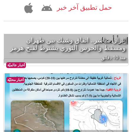
حمل تطبيق آخر خبر
إقرأ أيضا
إيران مباشر.. اتفاق وشيك بين طهران
ومسقط والحرس الثوري يشترط لفتح هرمز
منذ 10 دقائق
أخبار عالميّة
أخبار محليّة