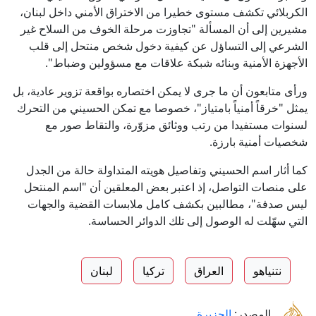
الكربلائي تكشف مستوى خطيرا من الاختراق الأمني داخل لبنان،
مشيرين إلى أن المسألة "تجاوزت مرحلة الخوف من السلاح غير
الشرعي إلى التساؤل عن كيفية دخول شخص منتحل إلى قلب
الأجهزة الأمنية وبنائه شبكة علاقات مع مسؤولين وضباط".
ورأى متابعون أن ما جرى لا يمكن اختصاره بواقعة تزوير عادية، بل
يمثل "خرقاً أمنياً بامتياز"، خصوصا مع تمكن الحسيني من التحرك
لسنوات مستفيدا من رتب ووثائق مزوّرة، والتقاط صور مع
شخصيات أمنية بارزة.
كما أثار اسم الحسيني وتفاصيل هويته المتداولة حالة من الجدل
على منصات التواصل، إذ اعتبر بعض المعلقين أن "اسم المنتحل
ليس صدفة"، مطالبين بكشف كامل ملابسات القضية والجهات
التي سهّلت له الوصول إلى تلك الدوائر الحساسة.
نتنياهو
العراق
تركيا
لبنان
المصدر:
الجزيرة