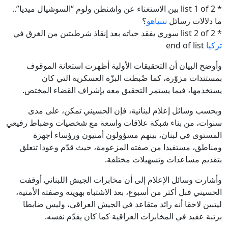
* list 1 of 2 بين الاستغناء عن واشنطن ولوم “السوشيال ميديا”..
ما دلالات رسائل
نتنياهو
؟
* list 2 of 2 سوري يفقد حياته بعد إنقاذ شرطيتين من الغرق في
تركيا
end of list
وأوضح البيان أن التحقيقات الأولية أظهرت استعانة الموقوف
بمستندات مزوّرة، كما ضُبطت البزّة العسكرية التي كان
يستخدمها، فيما يستمر التحقيق معه بإشراف القضاء المختص.
وبحسب وسائل إعلام لبنانية، فإن الحسيني تمكن، على مدى
سنوات، من بناء شبكة علاقات واسعة مع شخصيات وضباط رفيعي
المستوى في لبنان، بينهم مسؤولون أمنيون ورؤساء أجهزة
ومناطق، مستفيدا من صفته المزعومة، حيث قدّم وعودا تتعلق
بتقديم مساعدات وتسهيلات مختلفة.
وأشارت وسائل الإعلام إلى أن مخابرات الجيش اللبناني أوقفت
الحسيني قبل أكثر من أسبوع، بعد الاشتباه بهويته وصفته الأمنية،
ليتبين لاحقا أنه رائد متقاعد في الجيش العراقي، وليس ضابطا
برتبة عقيد في المخابرات العراقية كما كان يقدّم نفسه.