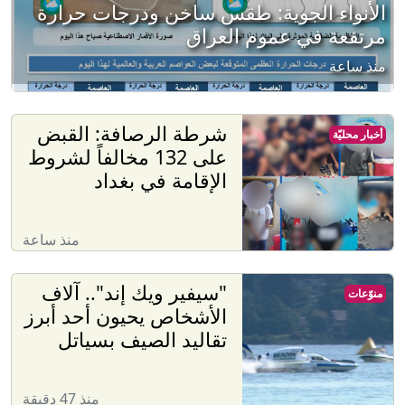
الأنواء الجوية: طقس ساخن ودرجات حرارة
مرتفعة في عموم العراق
منذ ساعة
شرطة الرصافة: القبض
أخبار محليّة
على 132 مخالفاً لشروط
الإقامة في بغداد
منذ ساعة
"سيفير ويك إند".. آلاف
منوّعات
الأشخاص يحيون أحد أبرز
تقاليد الصيف بسياتل
منذ 47 دقيقة