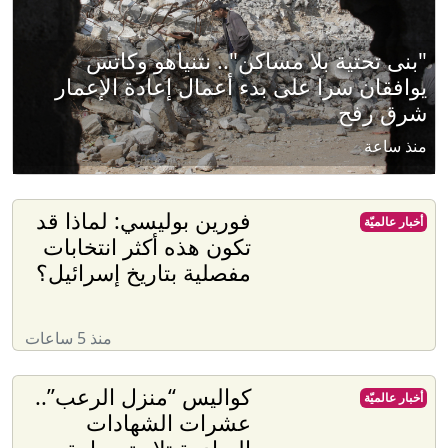
"بنى تحتية بلا مساكن".. نتنياهو وكاتس
يوافقان سرا على بدء أعمال إعادة الإعمار
شرق رفح
منذ ساعة
فورين بوليسي: لماذا قد
أخبار عالميّة
تكون هذه أكثر انتخابات
مفصلية بتاريخ إسرائيل؟
منذ 5 ساعات
كواليس “منزل الرعب”..
أخبار عالميّة
عشرات الشهادات