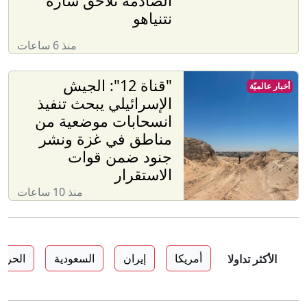
الصادمة تلاحق سارة
نتنياهو
منذ 6 ساعات
"قناة 12": الجيش
أخبار عالميّة
الإسرائيلي يبحث تنفيذ
انسحابات موضعية من
مناطق في غزة ونشر
جنود ضمن قوات
الاستقرار
منذ 10 ساعات
أمريكا
إيران
السعودية
الحرب
الأكثر تداولا