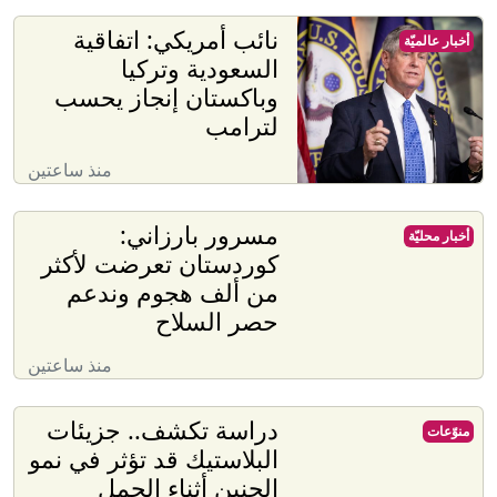
نائب أمريكي: اتفاقية
أخبار عالميّة
السعودية وتركيا
وباكستان إنجاز يحسب
لترامب
منذ ساعتين
مسرور بارزاني:
أخبار محليّة
كوردستان تعرضت لأكثر
من ألف هجوم وندعم
حصر السلاح
منذ ساعتين
دراسة تكشف.. جزيئات
منوّعات
البلاستيك قد تؤثر في نمو
الجنين أثناء الحمل