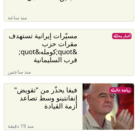
منذ ساعة
مسيّرات إيرانية تستهدف
أخبار محليّة
مقرات حزب
&quot;كومله&quot;
قرب السليمانية
منذ ساعتين
فيفا يحذّر من "تقويض"
رياضة عالميّة
إنفانتينو وسط تصاعد
أزمة القيادة
منذ 19 دقيقة