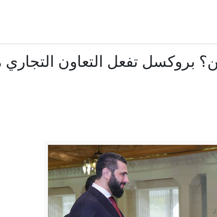
منها دعم إنفانتينو.. إليك نتائج الاجتماع الطارئ لـ"فيفا" في ا
رعب في أوروبا.. مسيّرة مفخخة تعطل مطارا ألمانياً
ين؟ بروكسل تفعل التعاون التجاري 
زالوجني يقر بسقوط أوراق كييف العسكرية وتفوق روسيا المي
هل يشكل تاكر كارلسون حزبا ثالثا؟
ذاكرة القصف وحسابات المصالح.. هل تتصالح سوريا الجديدة مع 
15 سفينة بـ 275 مليار.. تعرّف على أسطول "دونالد ترمب" الحربي
غادي آيزنكوت: من هو الجنرال السابق أبرز منافسي نتنياهو