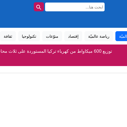
لميّة
رياضة عالميّة
إقتصاد
منوّعات
تكنولوجيا
ثقافة
توزيع 600 ميكاواط من كهرباء تركيا المستوردة على ثلاث محافظات
زراء: الحكومة تضع حماية مصالح المواطنين في مقدمة أولوياتها » وكالة ا
مخرجات اجتماع ائتلاف إدارة الدولة
إيران.. دوي انفجارين في مضيق هرمز وطهران تكشف تفاصيل مسار
 وإسرائيل".. ترامب يشن "هجوماً لاذعاً" ضد عبدالرحمن السيد الفائز با