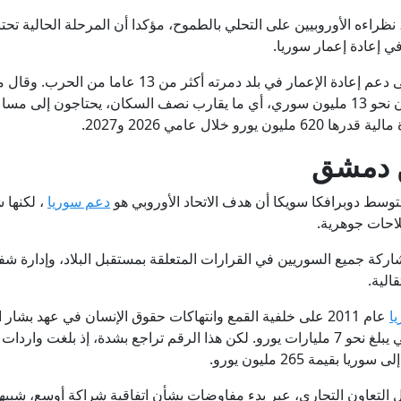
اءه الأوروبيين على التحلي بالطموح، مؤكدا أن المرحلة الحالية تحتاج
في إعادة إعمار سوريا.
وتسعى بروكسل من خلال هذه الخطوة إلى دعم إعادة الإعمار
على الأرض لا يزال "مروعا”، مشيرا إلى أن نحو 13 مليون سوري، أي ما يقارب نصف السكان، ي
خلال عامي 2026 و2027.
ن دمشق
توسط دوبرافكا سويكا أن هدف الاتحاد الأوروبي هو
دعم سوريا
، لكنها 
احات جوهرية.
 جميع السوريين في القرارات المتعلقة بمستقبل البلاد، وإدارة شفاف
الية.
ا
عام 2011 على خلفية القمع وانتهاكات حقوق الإنسان في عهد بشا
قيمة 265 مليون يورو.
 التعاون التجاري، عبر بدء مفاوضات بشأن اتفاقية شراكة أوسع، شبيهة ب