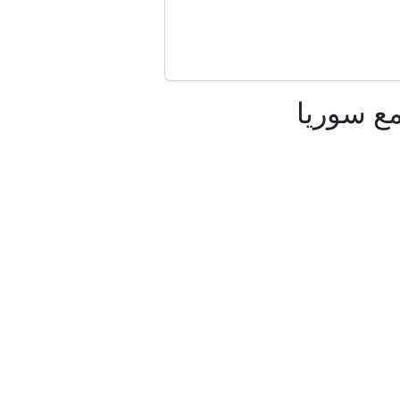
لمغرب
مع سوريا
داني
روسيا؟
؟