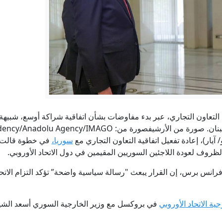
ترامب: نتحدث مع الإيرانيين وأفضّل التوصل إلى اتفاق لأنني لا أريد 
كاتب يهودي يفكك الرواية الإسرائيلية ويوثق "هندسة الإبادة" ف
اتفاق غزة بين ضغوط ترامب وحسابات نتنياهو
رئيس الوزراء الكندي يسخر من ترامب بعد تعطل جهاز التلقين.. (
التعاون التجاري، عبر بدء مفاوضات بشأن اتفاقية شراكة أوسع، شبيهة با
محادثات لبنان وإسرائيل تستأنف بعد تعليقها في روما
من الأرشيفصورة من: Syrian Presidency/Anadolu Agency/IMAGO
سوريا،
في خطوة قالت ب
32) في المعهد العالي للتطوير الأمني والإداري » وكالة الانباء العراقية (واع)
 الظروف لعودة اللاجئين السوريين المقيمين في دول الاتحاد الأوروبي.
رانس برس، إن القرار يبعث "رسالة سياسية واضحة” تؤكد التزام الاتحا
ية الاتحاد الأوروبي
في بروكسل مع وزير الخارجية السوري أسعد الشيب