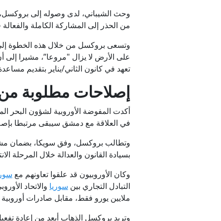
وحث الشيباني، لدى وصوله إلى بروكسل، نظر
من الحذر إلى المشاركة الكاملة والفعالة 
تعهد في كانون الثاني/يناير بتقديم مساعدة مالية قدرها 620 مليون يورو 
إصلاحات مطلوبة م
أكدت المفوضة الأوروبية لشؤون البحر الم
في العلاقة مع دمشق سيبقى مرتبطا بإصل
وتطالب بروكسل، وفق سويكا، بضمان مشاركة
بسيادة القانون والعدالة خلال المرحلة الانتق
وكان الأوروبيون قد علقوا تعاونهم مع
سوري
التبادل التجاري بين
سوريا
ملايين يورو فقط، مقابل صادرات أوروبية إلى سوريا ب
وتريد بروكسل الذهاب أبعد من إعادة تفعيل