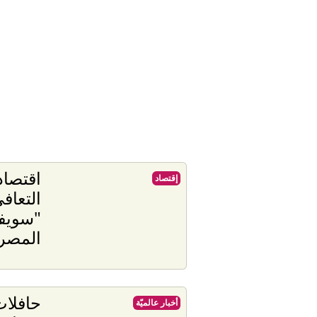
إقتصاد
التعاف
"سويف
المصر
حافلات
أخبار عالميّة