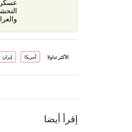
عسكري
التحشي
والعرا
أمريكا
إيران
الأكثر تداولا
إقرأ أيضا