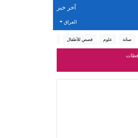
آخر خبر
العراق
صحّة
علوم
قصص للأطفال
قصص واقعية
عالم الأحلام
لانباء العراقية (واع)
ه الجديد
نتخابات ميشيغان التمهيدية