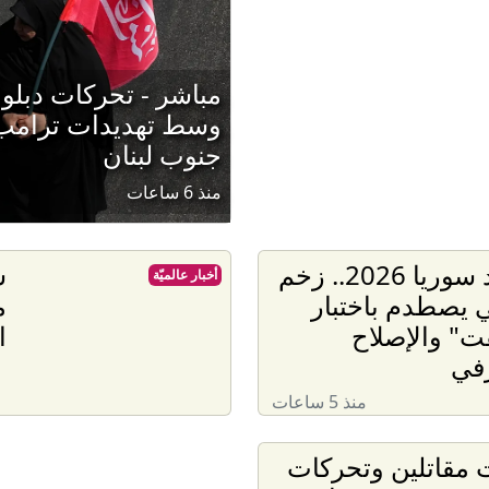
مباشر - تحركات دبل
وسط تهديدات ترامب 
جنوب لبنان
منذ 6 ساعات
اقتصاد سوريا 2026.. زخم
أخبار عالميّة
ي يصطدم باختبار
م
ت" والإصلاح
ا
في
منذ 5 ساعات
 مقاتلين وتحركات