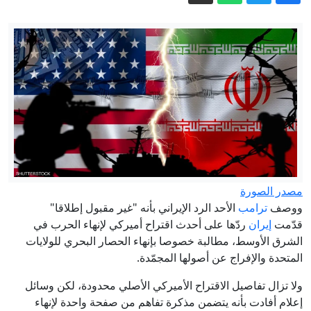
قلنديا أطول اقتحاماته؟
المملكة المتحدة: نساء يروين لبي بي سي
قصص اغتصاب وإساءة في كلية عسكرية
للمراهقين
الحصار الأميركي يشلّ شريان النفط
الإيراني.. ماذا كشفت صور الأقمار
الاصطناعية في جزيرة خرج؟
بين ملاذ الأنديز وتأشيرة نيوزيلندا.. كيف
يستعد الأثرياء لنهاية العالم؟
النصف في بلا قيود: إيران عدونا لأنّها تعتدي
علينا
مصدر الصورة
النفط: نعتمد سياسة سعرية تنافسية تضمن
ووصف
ترامب
الأحد الرد الإيراني بأنه "غير مقبول إطلاقا"
اختيار أفضل العروض للنفط العراقي »
قدّمت
إيران
ردّها على أحدث اقتراح أميركي لإنهاء الحرب في
الشرق الأوسط، مطالبة خصوصا بإنهاء الحصار البحري للولايات
وكالة الانباء العراقية (واع)
المتحدة والإفراج عن أصولها المجمّدة.
ولا تزال تفاصيل الاقتراح الأميركي الأصلي محدودة، لكن وسائل
إعلام أفادت بأنه يتضمن مذكرة تفاهم من صفحة واحدة لإنهاء