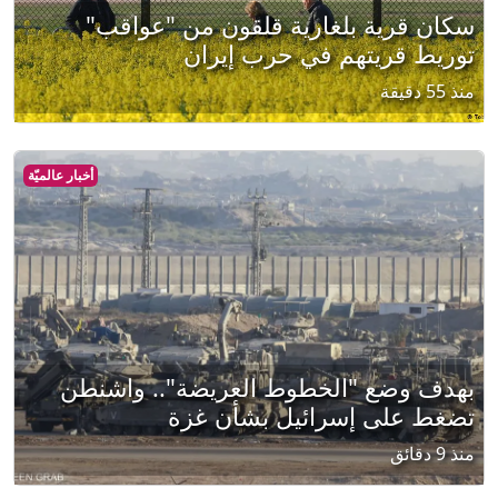
سكان قرية بلغارية قلقون من "عواقب"
توريط قريتهم في حرب إيران
منذ 55 دقيقة
أخبار عالميّة
بهدف وضع "الخطوط العريضة".. واشنطن
تضغط على إسرائيل بشأن غزة
منذ 9 دقائق