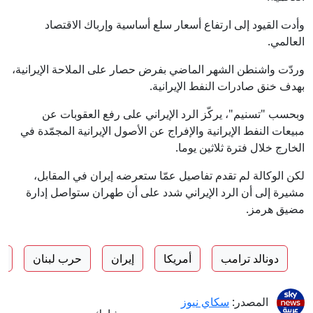
وأدت القيود إلى ارتفاع أسعار سلع أساسية وإرباك الاقتصاد
العالمي.
وردّت واشنطن الشهر الماضي بفرض حصار على الملاحة الإيرانية،
بهدف خنق صادرات النفط الإيرانية.
وبحسب "تسنيم"، يركّز الرد الإيراني على رفع العقوبات عن
مبيعات النفط الإيرانية والإفراج عن الأصول الإيرانية المجمّدة في
الخارج خلال فترة ثلاثين يوما.
لكن الوكالة لم تقدم تفاصيل عمّا ستعرضه إيران في المقابل،
مشيرة إلى أن الرد الإيراني شدد على أن طهران ستواصل إدارة
مضيق هرمز.
دونالد ترامب
أمريكا
إيران
حرب لبنان
ا
المصدر:
سكاي نيوز