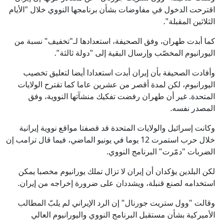
اقترحت الدخول في مفاوضات بشأن برنامجها النووي خلال "الأيام
الثلاثين المقبلة".
كما أبدت طهران، وفق الصحيفة، استعدادها لـ"تخفيف" نسبة من
اليورانيوم المخصّب وإرسال البقية إلى "دولة ثالثة".
وأفادت الصحيفة بأن إيران أبدت استعدادا أيضا لتعليق تخصيب
اليورانيوم، لكن لمدة أقصر من عشرين عاما كما تقترح الولايات
المتحدة. غير أن طهران رفضت تفكيك منشآتها النووية، وفق
المصدر نفسه.
وكانت إسرائيل والولايات المتحدة قد قصفتا مواقع نووية إيرانية
خلال حرب استمرت 12 يوما في يونيو الماضي، فيما قال ترامب إن
الضربات "دمّرت" البرنامج النووي.
لكن البلدين يؤكدان أن إيران لا تزال تملك يورانيوم مخصبا يمكن
استخدامه لصنع قنبلة، ويشددان على ضرورة إخراجه من إيران.
وقالت "وول ستريت جورنال" إن الرد الإيراني لم يلبّ المطالب
الأميركية بشأن مستقبل البرنامج النووي واليورانيوم العالي