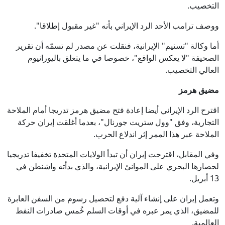
التخصيب.
ووصف ترامب الأحد الرد الإيراني بأنه "غير مقبول إطلاقا".
أما وكالة "تسنيم" الإيرانية، فنقلت عن مصدر لم تسمّه أن تقرير
الصحيفة "لا يعكس الواقع"، خصوصا في ما يتعلق باليورانيوم
العالي التخصيب.
مضيق هرمز
اقترح الرد الإيراني أيضا إعادة فتح مضيق هرمز تدريجا أمام الملاحة
التجارية، وفق "وول ستريت جورنال"، بعدما أغلقت إيران حركة
الملاحة عبر هذا الممر إثر اندلاع الحرب.
وفي المقابل، اقترحت إيران أن تبدأ الولايات المتحدة تخفيفا تدريجيا
لحصارها البحري على الموانئ الإيرانية، والذي بدأته واشنطن في
13 أبريل.
وتعمل إيران على إنشاء آلية دفع لتحصيل رسوم من السفن العابرة
للمضيق، الذي يمر عبره في أوقات السلم خُمس صادرات النفط
العالمية.