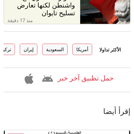
واشنطن لكنها تعارض
تسليح تايوان
منذ 17 دقيقة
أمريكا
السعودية
إيران
تركيا
الأكثر تداولا
حمل تطبيق آخر خبر
إقرأ أيضا