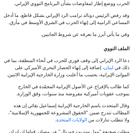
الحرب ووضع إطار لمفاوضات بشأن البرنامج النووي الإيراني.
وقد رفض الرئيس دونالد ترامب الرد الإيراني بشكل قاطع، ما أدخل
المساعي الرامية إلى إنهاء الحرب في الشرق الأوسط في مأزق.
وفي ما يأتي أبرز ما نعرفه عن شروط الجانبين.
الملف النووي
دعا الرد الإيراني إلى وقف فوري للحرب في أنحاء المنطقة، بما في
ذلك في
لبنان
، إضافة إلى إنهاء الحصار البحري الأميركي على
الموانئ الإيرانية، بحسب ما أعلنت وزارة الخارجية الإيرانية الاثنين.
كما طالب بالإفراج عن الأصول الإيرانية المجمّدة في الخارج
بموجب عقوبات أميركية مفروضة منذ سنوات، وفق الوزارة.
وقال المتحدث باسم الخارجية الإيرانية إسماعيل بقائي إن هذه
المطالب تندرج ضمن "الحقوق المشروعة للجمهورية الإسلامية”،
ولا تتطلب تنازلات من
الولايات المتحدة
.
ونقلت صحيفة "وول ستريت جورنال" عن مصادر قولها إن إيران