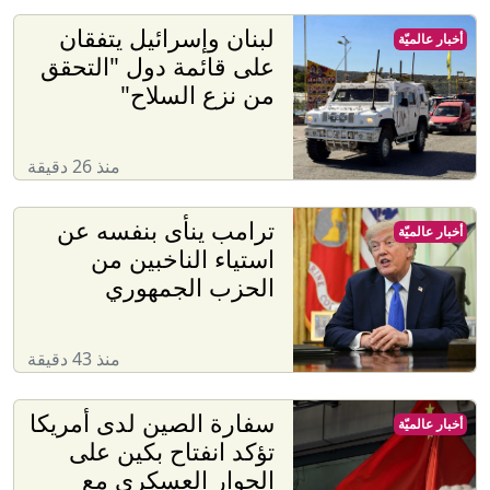
لبنان وإسرائيل يتفقان
أخبار عالميّة
على قائمة دول "التحقق
من نزع السلاح"
منذ 26 دقيقة
ترامب ينأى بنفسه عن
أخبار عالميّة
استياء الناخبين من
الحزب الجمهوري
منذ 43 دقيقة
سفارة الصين لدى أمريكا
أخبار عالميّة
تؤكد انفتاح بكين على
الحوار العسكري مع