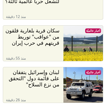
لتشعل حربا عالمية ثالثة؟
منذ 12 دقيقة
سكان قرية بلغارية قلقون
أخبار عالميّة
من "عواقب" توريط
قريتهم في حرب إيران
منذ 55 دقيقة
لبنان وإسرائيل يتفقان
أخبار عالميّة
على قائمة دول "التحقق
من نزع السلاح"
منذ 26 دقيقة