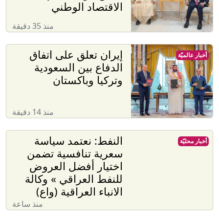
الاقتصاد الوطني
منذ 35 دقيقة
إيران تعلق على اتفاق
أخبار عالميّة
الدفاع بين السعودية
وتركيا وباكستان
منذ 14 دقيقة
النفط: نعتمد سياسة
أخبار محليّة
سعرية تنافسية تضمن
اختيار أفضل العروض
للنفط العراقي » وكالة
الانباء العراقية (واع)
منذ ساعة