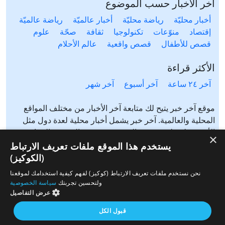
آخر الاخبار حسب الموضوع
أخبار محليّة
رياضة محليّة
أخبار عالميّة
رياضة عالميّة
إقتصاد
منوّعات
تكنولوجيا
ثقافة
صحّة
علوم
قصص للأطفال
قصص واقعية
عالم الأحلام
الأكثر قراءة
آخر ٢٤ ساعة
آخر أسبوع
آخر شهر
موقع آخر خبر يتيح لك متابعة آخر الأخبار من مختلف المواقع
المحلية والعالمية. آخر خبر يشمل أخبار محلية لعدة دول مثل
الأردن، فلسطين، مصر، السعودية، تونس، المغرب، الجزائر،
×
عرب ٤٨، لبنان، العراق، اليمن وغيرها آخر خبر يتيح متابعة أخبار
يستخدم هذا الموقع ملفات تعريف الارتباط
من شتى المواضيع مثل: أخبار محلية، أخبار عالمية، رياضة،
(الكوكيز)
إقتصاد، ثقافة، منوعات وغيرها تابع الأخبار المحلية والعالمية من
نحن نستخدم ملفات تعريف الارتباط (كوكيز) لفهم كيفية استخدامك لموقعنا
مختلف المواقع الإخبارية: الجزيرة، العربية، بي بي سي، سي ان
ولتحسين تجربتك
سياسة الخصوصية
ان، الحرة، روسيا اليوم، سكاي نيوز وغيرها
عرض التفاصيل
قبول الكل
من نحن
إتصل بنا
سياسة الخصوصية