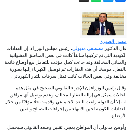
مباشر - وسط استمرار التصعيد الإسرائيلي
في لبنان والضفة.. ترامب يتحدث عن نهاية
وشيكة للحرب مع إيران
هل يعطل الحرس الثوري حسم اتفاق
الملاحة في هرمز؟
مصدر الصورة
بدأ بجديه ثم فتح النار على مدرسة.. طالب
قال الدكتور
مصطفى مدبولي
، رئيس مجلس الوزراء، إن العدادات
يقتل 8 أشخاص في تايلند
الكودية التي تم تركيبها سابقاً كانت في بعض المناطق العشوائية
اتفاق محتمل في هرمز يختبر استعداد
والمباني المخالفة وقد جاءت كحل مؤقت للتعامل مع أوضاع قائمة
ترمب للتنازل
بالفعل، موضحًا أن هذه العقارات تم توصيل الكهرباء إليها بصورة
مخالفة وفي بعض الحالات كانت تمثل سرقات للتيار الكهربائي.
متى تنتهى تظلمات الثانوية العامة 2026؟..
الفترة المتبقية للتقديم إلكترونيا
وقال رئيس الوزراء إن الإجراء القانوني الصحيح في مثل هذه
الحالات يتمثل في إزالة العقار المخالف وعدم توصيل أي مرافق
له، إلا أن الدولة راعت البعد الاجتماعي وقدمت حلًا مؤقتًا من خلال
العدادات الكودية لحين الانتهاء من إجراءات التصالح وتقنين
الأوضاع.
وأوضح مدبولي أن المواطن بمجرد تقنين وضعه القانوني سيحصل