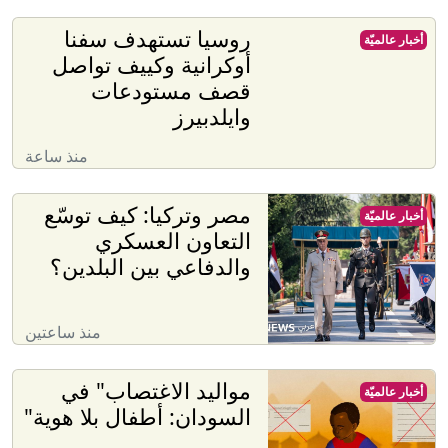
روسيا تستهدف سفنا
أخبار عالميّة
أوكرانية وكييف تواصل
قصف مستودعات
وايلدبيرز
منذ ساعة
مصر وتركيا: كيف توسّع
أخبار عالميّة
التعاون العسكري
والدفاعي بين البلدين؟
منذ ساعتين
​​مواليد الاغتصاب" في
أخبار عالميّة
السودان: أطفال بلا هوية"