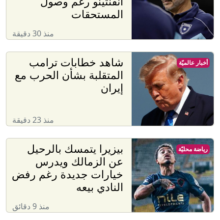
انفنتينو رغم وصول
المستحقات
منذ 30 دقيقة
شاهد خطابات ترامب
أخبار عالميّة
المتقلبة بشأن الحرب مع
إيران
منذ 23 دقيقة
بيزيرا يتمسك بالرحيل
رياضة محليّة
عن الزمالك ويدرس
خيارات جديدة رغم رفض
النادي بيعه
منذ 9 دقائق