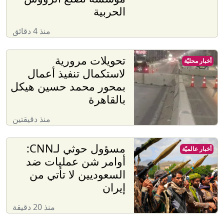
الحربية
منذ 4 دقائق
تحويلات مرورية
أخبار محليّة
لاستكمال تنفيذ أعمال
بمحور محمد حسين هيكل
بالقاهرة
منذ دقيقتين
مسؤول حوثي لـCNN:
أخبار عالميّة
أوامر شن عمليات ضد
السعوديين لا تأتي من
إيران
منذ 20 دقيقة