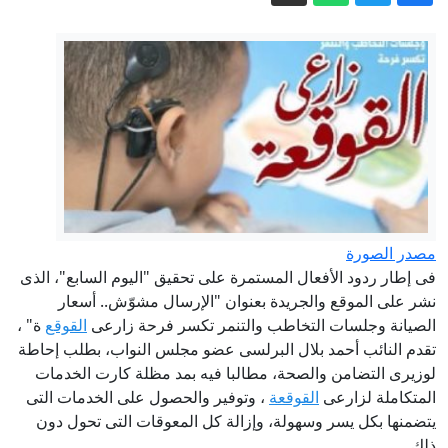
20 شاهدا و750 كيلو مخدرات.. أدلة فضحت
سارة خليفة أمام الجنايات
لأولياء الأمور.. اعرف كام يوم باق على بدء
العام الدراسى الجديد 2027
تيك توك علمني.. اعترافات صادمة لـ
القاضي المزيف عن سبب انتحال صفة
مستشار
خطوة بخطوة.. تجديد رخصة السيارة أونلاين
عبر بوابة مرور مصر الإلكترونية
مياه الشرب بالجيزة: عودة الخدمة لعدد من
مصدر الصورة
المناطق بالهرم ومدينة أوسيم
فى إطار ردود الأفعال المستمرة على تحقيق "اليوم السابع"، الذى
نشر على الموقع والجريدة بعنوان "الإرسال مشوّش.. أسعار
تنسيق المرحلة الثانية.. توقعات الكليات
الصيانة وجلسات التخاطب والتنمر تكسر فرحة زارعى
القوقع
ة" ،
والمعاهد الموجود بها أماكن شاغرة
تقدم النائب أحمد بلال البرلسى عضو مجلس النواب، بطلب إحاطة
لوزيرى التضامن والصحة، مطالبا فيه بمد مظلة كارت الخدمات
المتكاملة لزارعى
القوقعة
، وتوفير والحصول على الخدمات التى
يتضمنها بكل يسر وسهولة، وإزالة كل المعوقات التى تحول دون
ذلك.