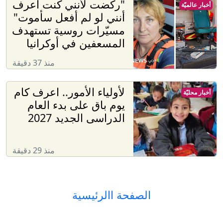
"ركضت لأنني كنت أعرف
أخبار عالميّة
أنني لو لم أفعل سأموت"
مسيّرات روسية تستهدف
المسعفين في أوكرانيا
منذ 37 دقيقة
لأولياء الأمور.. اعرف كام
أخبار محليّة
يوم باق على بدء العام
الدراسى الجديد 2027
منذ 29 دقيقة
الصفحة االرئيسية