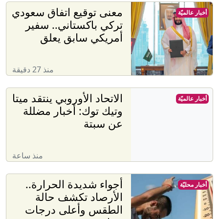
معنى توقيع اتفاق سعودي
أخبار عالميّة
تركي باكستاني.. سفير
أمريكي سابق يعلق
منذ 27 دقيقة
الاتحاد الأوروبي ينتقد ميتا
أخبار عالميّة
وتيك توك: أخبار مضللة
عن سبتة
منذ ساعة
أجواء شديدة الحرارة..
أخبار محليّة
الأرصاد تكشف حالة
الطقس وأعلى درجات