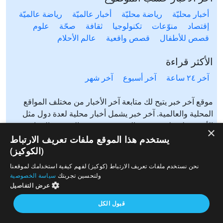
أخبار محليّة
رياضة محليّة
أخبار عالميّة
رياضة عالميّة
إقتصاد
منوّعات
تكنولوجيا
ثقافة
صحّة
علوم
قصص للأطفال
قصص واقعية
عالم الأحلام
الأكثر قراءة
آخر ٢٤ ساعة
آخر أسبوع
آخر شهر
موقع آخر خبر يتيح لك متابعة آخر الأخبار من مختلف المواقع
المحلية والعالمية. آخر خبر يشمل أخبار محلية لعدة دول مثل
الأردن، فلسطين، مصر، السعودية، تونس، المغرب، الجزائر،
×
عرب ٤٨، لبنان، العراق، اليمن وغيرها آخر خبر يتيح متابعة أخبار
يستخدم هذا الموقع ملفات تعريف الارتباط
من شتى المواضيع مثل: أخبار محلية، أخبار عالمية، رياضة،
(الكوكيز)
إقتصاد، ثقافة، منوعات وغيرها تابع الأخبار المحلية والعالمية من
نحن نستخدم ملفات تعريف الارتباط (كوكيز) لفهم كيفية استخدامك لموقعنا
مختلف المواقع الإخبارية: الجزيرة، العربية، بي بي سي، سي ان
ولتحسين تجربتك
سياسة الخصوصية
ان، الحرة، روسيا اليوم، سكاي نيوز وغيرها
عرض التفاصيل
قبول الكل
من نحن
إتصل بنا
سياسة الخصوصية