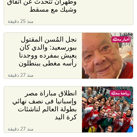
وطهران تتحدث عن اتفاق
وشيك مع مسقط
منذ 25 دقيقة
نجل المُسن المقتول
أخبار محليّة
ببورسعيد: والدي كان
يعيش بمفرده ووجدنا
رأسه مغطى ببنطلون
منذ 27 دقيقة
انطلاق مباراة مصر
رياضة محليّة
وإسبانيا فى نصف نهائي
بطولة العالم لناشئات
كرة اليد
منذ 27 دقيقة