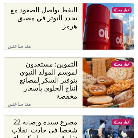
النفط يواصل الصعود مع
أخبار محليّة
تجدد التوتر في مضيق
هرمز
منذ ساعتين
التموين: مستعدون
أخبار محليّة
لموسم المولد النبوي
بتوفير السكر لمصانع
إنتاج الحلوى بأسعار
مخفضة
منذ ساعتين
مصرع سيدة وإصابة 22
أخبار محليّة
شخصا فى حادث انقلاب
نقل قرب محطة كهرباء