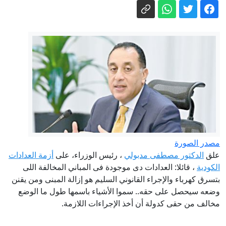
بكفر الشيخ
صلاة المرأة في الأماكن العامة بحضرة
الرجال.. الأزهر والإفتاء يحسمان الجدل
الزمالك يبلغ 4 لاعبين بعدم التواجد مع
الفريق الأول بالموسم الجديد
التموين: مستعدون لموسم المولد النبوي
بتوفير السكر لمصانع إنتاج الحلوى بأسعار
مخفضة
التمديد الثالث للإسكان البديل.. الحكومة
تراهن على زيادة الإقبال والمستأجرون
يتمسكون بالمسار القضائي
أجواء شديدة الحرارة.. الأرصاد تكشف حالة
الطقس ودرجات الحرارة المتوقعة
مصدر الصورة
نجل المُسن المقتول ببورسعيد: والدي كان
علق
الدكتور مصطفى مدبولي
، رئيس الوزراء، على
أزمة العدادات
الكودية
، قائلا: العدادات دى موجودة فى المباني المخالفة اللى
يعيش بمفرده ووجدنا رأسه مغطى ببنطلون
بتسرق كهرباء والإجراء القانوني السليم هو إزالة المبنى ومن يقنن
وضعه سيحصل على حقه.. سموا الأشياء باسمها طول ما الوضع
مخالف من حقى كدولة أن أخذ الإجراءات اللازمة.