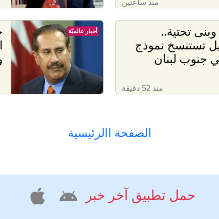
منذ ساعتين
وبنى تحتية..
ح
أخبار عالميّة
يل تستنسخ نموذج
ا
 جنوب لبنان
و
منذ 52 دقيقة
الصفحة االرئيسية
حمل تطبيق آخر خبر