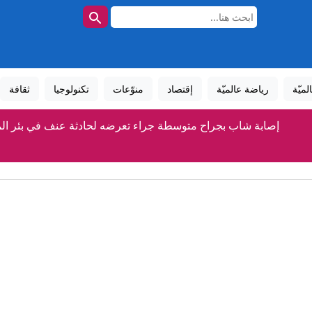
لميّة
رياضة عالميّة
إقتصاد
منوّعات
تكنولوجيا
ثقافة
إصابة شاب بجراح متوسطة جراء تعرضه لحادثة عنف في بئر ال
م القلعاني من مجدل شمس تتحدث عن توعية الأهل وتمكينهم من أسالي
: واشنطن سترفع الحصار عن موانئ إيران فور إعلان اتفاق يضمن اس
مصرع الشاب آدم حابس القصاصي في حادث طرق قرب حورة ب
إصابة 3 فلسطينيين إثر اعتداء مستوطنين شرق بيت دجن