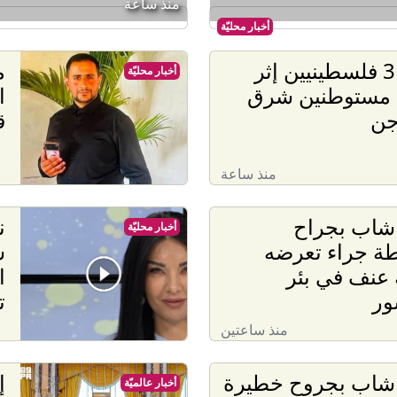
منذ ساعة
أخبار محليّة
إصابة 3 فلسطينيين إثر
م
أخبار محليّة
ء مستوطنين شرق
ا
جن
ق
منذ ساعة
 شاب بجراح
ن
أخبار محليّة
ة جراء تعرضه
ش
 عنف في بئر
ا
ور
ت
منذ ساعتين
 شاب بجروح خطيرة
إ
أخبار عالميّة