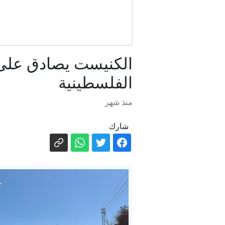
الكنيست يصادق على 
الفلسطينية
منذ شهر
تغريم "ميتا" 567 مليون دولار، في أكبر حكم يتعلق بسلامة الأطفال يصدر ضد عملاق وسائل التواصل الاجتماعي
شارك