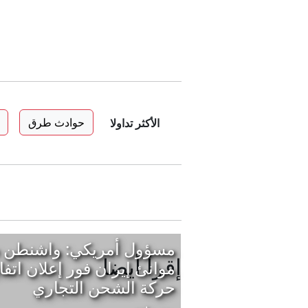
حوادث طرق
الأكثر تداولا
مسؤول أمريكي: واشنطن س
إقرأ أيضا
موانئ إيران فور إعلان ات
حركة الشحن التجاري