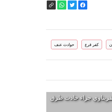
ن
كفر قرع
حوادث عنف
قريناوي جراء حادث طرق