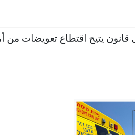
إصابة شاب بجروح خطيرة إثر حادثة في عين السهلة
إيران.. واشنطن تتوقع اتفاقا وشيكا بشأن هرمز وبزشكيان ينفي وجود خ
قانون يتيح اقتطاع تعويضات من أم
الحوثيون يعلنون شن هجوم على "قوات سعودية في معسكر صحن
نهاية "حقبة المراهنات".. أندية البريميرليغ تتجه نحو التكنولوجيا والذك
إيران.. ترمب يؤكد السيطرة على هرمز وطهران تتحدث عن اتفاق و
حمد بن جاسم يعلق على اتفاق مكة بين السعودية وتركيا وباك