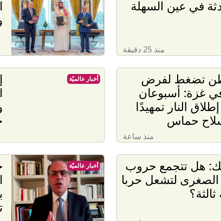
دثة في عين السهلة
ا
و
منذ 25 دقيقة
ن تضغط لفرض
إ
أخبار عالميّة
ي غزة: أسبوعان
ا
طلاق النار تمهيدًا
و
سلاح حماس
خ
منذ ساعة
ك: هل تتجمع حروب
ج
أخبار عالميّة
 الصغرى لتشعل حربا
ا
ثالثة؟
ب
ت