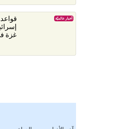
قواعد 
أخبار عالميّة
إسرائ
غزة في