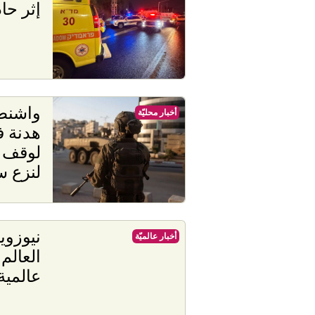
إثر حا
واشنط
أخبار محليّة
هدنة ف
لوقف إ
لنزع 
نيوزوي
أخبار عالميّة
العالم
عالمية 