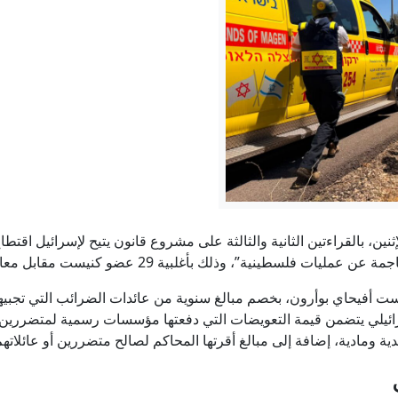
جهاد أزعور عن انتعاش اقتصاد سوريا: خطوات بالاتجاه الصحيح ويج
بزشكيان: لا خلاف بين الحكومة والمرشد الأعلى
إيران تعلق على اتفاق الدفاع بين السعودية وتركيا وباكستا
سكان قرية بلغارية قلقون من "عواقب" توريط قريتهم في حرب
نطن تضغط لفرض هدنة في غزة: أسبوعان لوقف إطلاق النار تمهيدًا 
ثنين، بالقراءتين الثانية والثالثة على مشروع قانون يتيح لإسرائيل اقتط
لسطينية”، وذلك بأغلبية 29 عضو كنيست مقابل معارضة 5 أعضاء.
مصرع الفتى محمد القريناوي جراء حادث طرق في عرعرة ال
يست أفيحاي بوأرون، بخصم مبالغ سنوية من عائدات الضرائب التي تجبيها
 الإسرائيلي يتضمن قيمة التعويضات التي دفعتها مؤسسات رسمية لمتضر
 ومادية، إضافة إلى مبالغ أقرتها المحاكم لصالح متضررين أو عائلاتهم