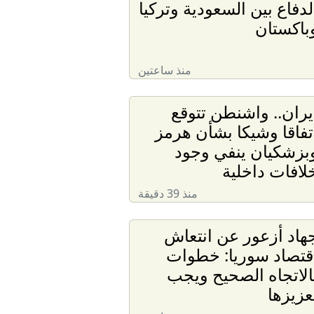
لدفاع بين السعودية وتركيا
باكستان
منذ ساعتين
يران.. واشنطن تتوقع
تفاقا وشيكا بشأن هرمز
بزشكيان ينفي وجود
لافات داخلية
منذ 39 دقيقة
هاد أزعور عن انتعاش
قتصاد سوريا: خطوات
الاتجاه الصحيح ويجب
عزيزها