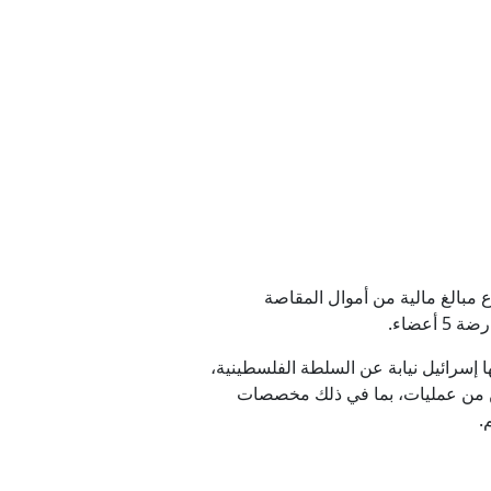
ب تعزيزها
ن
 إيران
لنزع سلاح حماس
اع مبالغ مالية من أموال المقاصة
نقب
 إسرائيل نيابة عن السلطة الفلسطينية،
رين من عمليات، بما في ذلك مخصصات
.