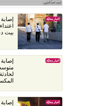
منذ ساعتين
أخبار محليّة
اعتدا
بيت د
إصابة
أخبار محليّة
متوسط
لحادثة
المكس
إصابة
أخبار محليّة