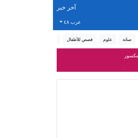
آخر خبر
عرب ٤٨
صحّة
علوم
قصص للأطفال
قصص واقعية
عالم الأحلام
مكسور
ب تربوية حديثة
تئناف حركة الشحن التجاري
النقب