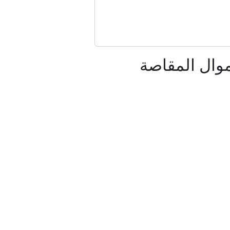
لافات داخلية
وال المقاصة
 الجن"
اء الاصطناعي
شيك مع مسقط
ستان