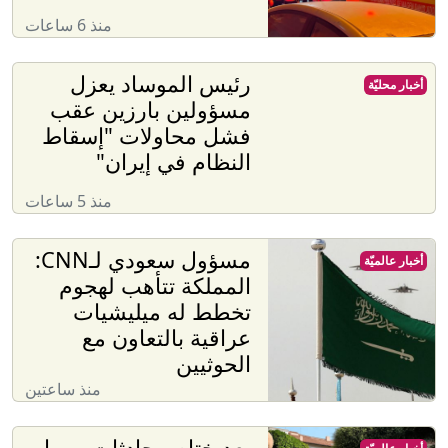
منذ 6 ساعات
رئيس الموساد يعزل
أخبار محليّة
مسؤولين بارزين عقب
فشل محاولات "إسقاط
النظام في إيران"
منذ 5 ساعات
مسؤول سعودي لـCNN:
أخبار عالميّة
المملكة تتأهب لهجوم
تخطط له ميليشيات
عراقية بالتعاون مع
الحوثيين
منذ ساعتين
بعد ختام محادثات روما..