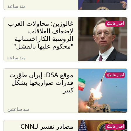
منذ ساعة
غالوزين: محاولات الغرب
أخبار عالميّة
لإضعاف العلاقات
الروسية الكازاخستانية
"محكوم عليها بالفشل"
منذ ساعة
موقع DSA: إيران طوّرت
أخبار عالميّة
قدرات صواريخها بشكل
كبير
منذ ساعتين
مصادر تفسر لـCNN
أخبار عالميّة