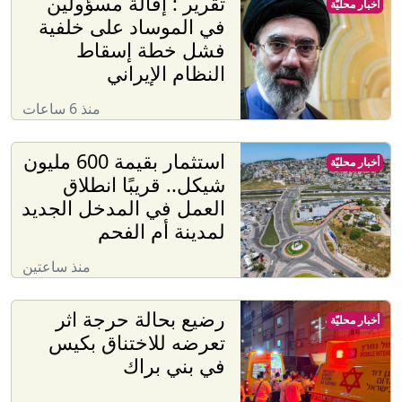
تقرير : إقالة مسؤولين
أخبار محليّة
في الموساد على خلفية
فشل خطة إسقاط
النظام الإيراني
منذ 6 ساعات
استثمار بقيمة 600 مليون
أخبار محليّة
شيكل.. قريبًا انطلاق
العمل في المدخل الجديد
لمدينة أم الفحم
منذ ساعتين
رضيع بحالة حرجة اثر
أخبار محليّة
تعرضه للاختناق بكيس
في بني براك