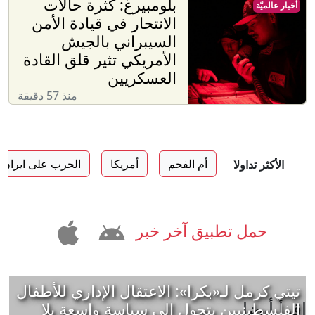
بلومبيرغ: كثرة حالات
أخبار عالميّة
الانتحار في قيادة الأمن
السيبراني بالجيش
الأمريكي تثير قلق القادة
العسكريين
منذ 57 دقيقة
أم الفحم
أمريكا
الحرب على ايران
الأكثر تداولا
حمل تطبيق آخر خبر
تيتي كرمل لـ«بكرا»: الاعتقال الإداري للأطفال
إقرأ أيضا
الفلسطينيين يتحول إلى سياسة واسعة بلا