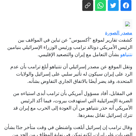
هجمات وشيكة ضد الرياض
مسؤول سعودي لـCNN: المملكة تتأهب
لهجوم تخطط له ميليشيات عراقية بالتعاون
مع الحوثيين
السعودية تتوقع هجمات منسقة من
الفصائل العراقية والحوثيين
مصدر الصورة
الرياض تعيد بناء معادلة الأمن.. باكستان في
كشفت تقارير لموقع "أكسيوس" عن تباين في المواقف بين
باب المندب
الرئيس الأمريكي دونالد ترامب ورئيس الوزراء الإسرائيلي بنيامين
نتنياهو
بشأن التعامل مع إيران والتصعيد الإقليمي.
أثارت غضب ترمب.. ماذا تُخفي تقارير
مخزون الأسلحة الأمريكية؟
ونقل الموقع عن مصدر إسرائيلي أن نتنياهو أبلغ ترامب بأن عدم
الرد على إيران سيكون له تأثير سلبي على إسرائيل والولايات
17 قتيلا بالهجوم الحوثي على حضرموت
المتحدة، وقد يضر أيضًا بالاتفاق الجاري التفاوض بشأنه.
ومأرب.. ومجلس القيادة يتوعد بالرد الحازم
تقرير : إقالة مسؤولين في الموساد على
في المقابل، أفاد مسؤول أمريكي بأن ترامب أبدى استياءه من
الضربة الإسرائيلية التي استهدفت بيروت، فيما أكد الرئيس
خلفية فشل خطة إسقاط النظام الإيراني
الأمريكي أنه حذر نتنياهو من أن العودة إلى الحرب مع إيران قد
تترك إسرائيل تقاتل بمفردها.
وقال ترامب إن إسرائيل أبلغت واشنطن في وقت متأخر جدًا بشأن
الضربات على إيران، لكنه تمكن في نهاية المطاف من الحد من