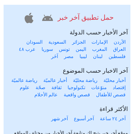
حمل تطبيق آخر خبر
آخر الأخبار حسب الدولة
الأردن
الإمارات
الجزائر
السعودية
السودان
العراق
المغرب
اليمن
تونس
سوريا
عرب ٤٨
فلسطين
لبنان
ليبيا
مصر
آخَر
آخر الاخبار حسب الموضوع
أخبار محليّة
رياضة محليّة
أخبار عالميّة
رياضة عالميّة
إقتصاد
منوّعات
تكنولوجيا
ثقافة
صحّة
علوم
قصص للأطفال
قصص واقعية
عالم الأحلام
الأكثر قراءة
آخر ٢٤ ساعة
آخر أسبوع
آخر شهر
موقع آخر خبر يتيح لك متابعة آخر الأخبار من مختلف المواقع