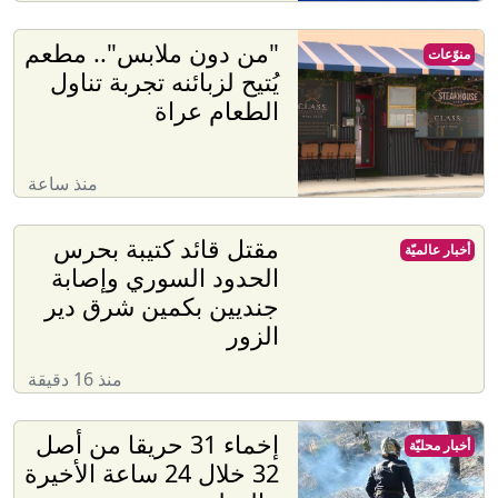
"من دون ملابس".. مطعم
منوّعات
يُتيح لزبائنه تجربة تناول
الطعام عراة
منذ ساعة
مقتل قائد كتيبة بحرس
أخبار عالميّة
الحدود السوري وإصابة
جنديين بكمين شرق دير
الزور
منذ 16 دقيقة
إخماء 31 حريقا من أصل
أخبار محليّة
32 خلال 24 ساعة الأخيرة