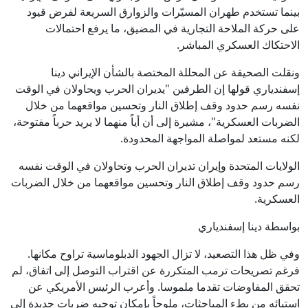
بينما تستخدم طهران المسيّرات والزوارق السريعة لفرض قيود
على حركة الملاحة التجارية في المضيق، ما يرفع احتمالات
الاحتكاك العسكري المباشر.
ونقلت الصحيفة عن المحللة المختصة بالشأن الإيراني دينا
إسفندياري قولها إن الطرفين "يديران الحرب ويحاولان في الوقت
نفسه رسم حدود وقف إطلاق النار وتحسين مواقعهما من خلال
الضربات العسكرية"، مشيرة إلى أن أياً منهما لا يريد حرباً مفتوحة،
لكنه مستعد لمواصلة المواجهة المحدودة.
الولايات المتحدة وإيران تديران الحرب وتحاولان في الوقت نفسه
رسم حدود وقف إطلاق النار وتحسين مواقعهما من خلال الضربات
العسكرية.
بواسطة دينا إسفندياري
وفي ظل هذا التصعيد، لا تزال الجهود الدبلوماسية تراوح مكانها.
فرغم تصريحات ترمب المتكررة عن اقتراب التوصل إلى اتفاق، لم
تحقق المفاوضات تقدما ملموسا. وأعرب الرئيس الأمريكي عن
استيائه من بطء المباحثات، ملوحاً بإمكان توجيه ضربات جديدة إلى