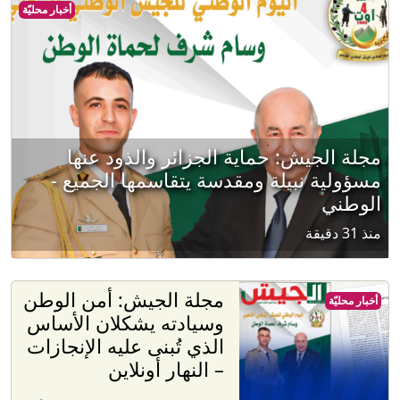
أخبار محليّة
مجلة الجيش: حماية الجزائر والذود عنها
مسؤولية نبيلة ومقدسة يتقاسمها الجميع -
الوطني
منذ 31 دقيقة
مجلة الجيش: أمن الوطن
أخبار محليّة
وسيادته يشكلان الأساس
الذي تُبنى عليه الإنجازات
– النهار أونلاين