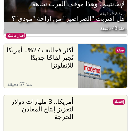
لإنفانتينو.. وهذا موقف العرب تجاهه
منذ 52 دقيقة
هل اقتربت "الصراصير" من إزاحة "مودي"؟
منذ 43 دقيقة
أخبار عالميّة
أكثر فعالية بـ27%.. أمريكا
صحّة
تُجيز لقاحًا جديدًا
للإنفلونزا
منذ 57 دقيقة
أمريكا.. 3 مليارات دولار
إقتصاد
لتعزيز إنتاج المعادن
الحرجة