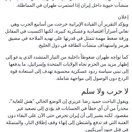
منشآت حيوية داخل إيران إذا استمرت طهران في المماطلة.
إعلان
ويؤكد التقرير أن القيادة الإيرانية خرجت من أسابيع الحرب وهي
تعاني أضراراً اقتصادية وعسكرية كبيرة، لكنها اكتسبت في المقابل
ورقة ضغط مهمة تتمثل في قدرتها على تهديد الملاحة في مضيق
هرمز واستهداف منشآت الطاقة في دول الخليج.
كما تواجه طهران ضغوطاً داخلية من التيار المتشدد الذي يدعو إلى
إظهار مزيد من الحزم تجاه الولايات المتحدة وإسرائيل، ما يدفعها
إلى تبني سياسة ردود عسكرية محسوبة تهدف إلى استعادة قوة
الردع دون الوصول إلى مواجهة شاملة.
لا حرب ولا سلم
ويقول الباحث حميد رضا عزيزي إن الوضع الحالي "هش للغاية"،
محذراً من أن أي خطأ في الحسابات قد يؤدي إلى تصعيد غير
مقصود. لكنه يشير إلى أن إيران تحرص حتى الآن على البقاء دون
العتبة التي قد تدفع واشنطن إلى إنهاء وقف إطلاق النار، والمتمثلة
في قتل جنود أمريكيين.