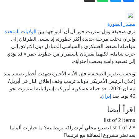
ساعة الأخيرة - الوطني
استهداف ناقلة إماراتية بصاروخ في هرمز
مصدر الصورة
وأبو ظبي تتهم إيران
ترى صحيفة وول ستريت جورنال أن المواجهة بين
الولايات المتحدة
مقتل قائد كتيبة بحرس الحدود السوري
وإيران دخلت مرحلة جديدة أكثر خطورة، إذ يسعى الطرفان إلى
وإصابة جنديين بكمين شرق دير الزور
مواصلة الضغط العسكري والسياسي المتبادل دون الانزلاق إلى
حرب شاملة، لكنهما يقتربان باستمرار من خطوط حمراء قد تؤدي
تعليق إيراني جديد على اتفاق الدفاع بين
إلى تصعيد واسع يصعب احتواؤه.
السعودية وباكستان وتركيا
وبحسب تقرير الصحيفة، فإن الأيام الأخيرة شهدت أخطر تصعيد منذ
بارزاني للجزيرة: كردستان العراق يدعم
إعلان الرئيس الأمريكي دونالد ترمب وقف إطلاق النار في أبريل/
حصر السلاح ويرفض الانخراط في
نيسان 2026، بعد حملة عسكرية أمريكية إسرائيلية استمرت نحو
صراعات المنطقة
استقرار الجزائر.. واجب وطني مقدس -
40 يوما ضد
إيران
.
الإخبارية
اقرأ أيضا
list of 2 items
* list 1 of 2 تصنيع محلي أم شراكة بريطانية؟ ما خيارات ألمانيا
بعد تعثر مشروع المقاتلة مع فرنسا؟