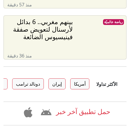
منذ 57 دقيقة
بينهم مغربي.. 6 بدائل
رياضة عالميّة
لأرسنال لتعويض صفقة
فينيسيوس الضائعة
منذ 36 دقيقة
أمريكا
إيران
دونالد ترامب
ال
الأكثر تداولا
حمل تطبيق آخر خبر