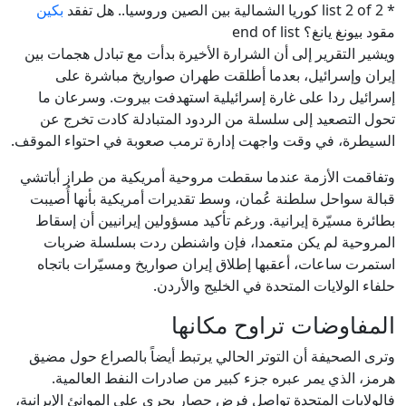
* list 2 of 2 كوريا الشمالية بين الصين وروسيا.. هل تفقد
بكين
مقود بيونغ يانغ؟ end of list
ويشير التقرير إلى أن الشرارة الأخيرة بدأت مع تبادل هجمات بين
إيران وإسرائيل، بعدما أطلقت طهران صواريخ مباشرة على
إسرائيل ردا على غارة إسرائيلية استهدفت بيروت. وسرعان ما
تحول التصعيد إلى سلسلة من الردود المتبادلة كادت تخرج عن
السيطرة، في وقت واجهت إدارة ترمب صعوبة في احتواء الموقف.
وتفاقمت الأزمة عندما سقطت مروحية أمريكية من طراز أباتشي
قبالة سواحل سلطنة عُمان، وسط تقديرات أمريكية بأنها أُصيبت
بطائرة مسيّرة إيرانية. ورغم تأكيد مسؤولين إيرانيين أن إسقاط
المروحية لم يكن متعمدا، فإن واشنطن ردت بسلسلة ضربات
استمرت ساعات، أعقبها إطلاق إيران صواريخ ومسيّرات باتجاه
حلفاء الولايات المتحدة في الخليج والأردن.
المفاوضات تراوح مكانها
وترى الصحيفة أن التوتر الحالي يرتبط أيضاً بالصراع حول مضيق
هرمز، الذي يمر عبره جزء كبير من صادرات النفط العالمية.
فالولايات المتحدة تواصل فرض حصار بحري على الموانئ الإيرانية،