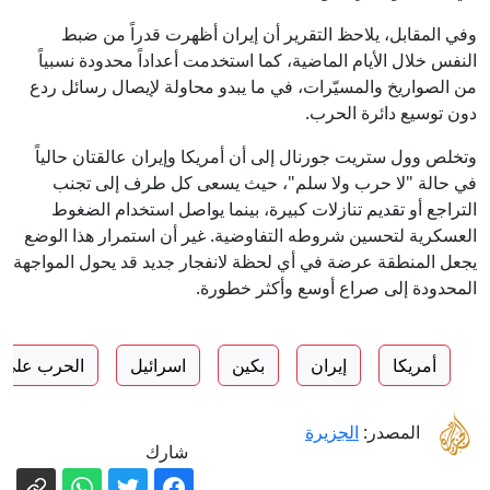
وفي المقابل، يلاحظ التقرير أن إيران أظهرت قدراً من ضبط
النفس خلال الأيام الماضية، كما استخدمت أعداداً محدودة نسبياً
من الصواريخ والمسيّرات، في ما يبدو محاولة لإيصال رسائل ردع
دون توسيع دائرة الحرب.
وتخلص وول ستريت جورنال إلى أن أمريكا وإيران عالقتان حالياً
في حالة "لا حرب ولا سلم"، حيث يسعى كل طرف إلى تجنب
التراجع أو تقديم تنازلات كبيرة، بينما يواصل استخدام الضغوط
العسكرية لتحسين شروطه التفاوضية. غير أن استمرار هذا الوضع
يجعل المنطقة عرضة في أي لحظة لانفجار جديد قد يحول المواجهة
المحدودة إلى صراع أوسع وأكثر خطورة.
أمريكا
إيران
بكين
اسرائيل
الحرب على ا
المصدر:
الجزيرة
شارك