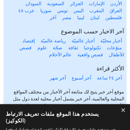
الأردن
الإمارات
الجزائر
السعودية
السودان
العراق
المغرب
اليمن
تونس
سوريا
عرب ٤٨
فلسطين
لبنان
ليبيا
مصر
آخَر
آخر الاخبار حسب الموضوع
أخبار محليّة
أخبار عالميّة
رياضة عالميّة
إقتصاد
منوّعات
تكنولوجيا
ثقافة
صحّة
علوم
قصص
للأطفال
قصص واقعية
عالم الأحلام
الأكثر قراءة
آخر ٢٤ ساعة
آخر أسبوع
آخر شهر
موقع آخر خبر يتيح لك متابعة آخر الأخبار من مختلف المواقع
المحلية والعالمية. آخر خبر يشمل أخبار محلية لعدة دول مثل
الأردن، فلسطين، مصر، السعودية، تونس، المغرب، الجزائر،
×
عرب ٤٨، لبنان، العراق، اليمن وغيرها آخر خبر يتيح متابعة أخبار
يستخدم هذا الموقع ملفات تعريف الارتباط
من شتى المواضيع مثل: أخبار محلية، أخبار عالمية، رياضة،
(الكوكيز)
إقتصاد، ثقافة، منوعات وغيرها تابع الأخبار المحلية والعالمية من
نحن نستخدم ملفات تعريف الارتباط (كوكيز) لفهم كيفية استخدامك لموقعنا