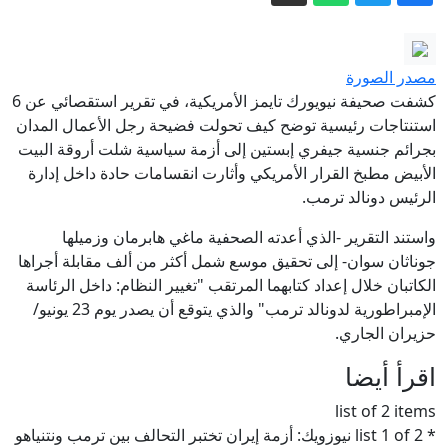
النيجر.. مقتل 22 شخصا في تصادم حافلتين
أغلبهم جنود
أميركا.. وفاة طياري مروحية إطفاء
مصدر الصورة
تحطمت في يوتا
كشفت صحيفة نيويورك تايمز الأمريكية، في تقرير استقصائي عن 6
الجزائر تتسلم مواطنا ألمانيا تعرض
استنتاجات رئيسية توضح كيف تحولت فضيحة رجل الأعمال المدان
بجرائم جنسية جيفري إبستين إلى أزمة سياسية شلت أروقة البيت
للاختطاف في النيجر
الأبيض مطبخ القرار الأمريكي وأثارت انقسامات حادة داخل إدارة
إسبانيا تفعل إجراءات مراقبة الحدود
الرئيس دونالد ترمب.
للوافدين من إيطاليا
واستند التقرير -الذي أعدته الصحفية ماغي هابرمان وزميلها
شهيد وعشرات المصابين في غزة والضفة
جوناثان سوان- إلى تحقيق موسع شمل أكثر من ألف مقابلة أجراها
ومستوطنون يحاصرون مسجدا
الكاتبان خلال إعداد كتابهما المرتقب "تغيير النظام: داخل الرئاسة
تأجيل موعد الدخول المدرسي.. أولياء
الإمبراطورية لدونالد ترمب" والذي يتوقع أن يصدر يوم 23 يونيو/
حزيران الجاري.
التلاميذ يصدرون بيانا – النهار أونلاين
اقرأ أيضا
list of 2 items
* list 1 of 2 نيوزويك: أزمة إيران تختبر التحالف بين ترمب ونتنياهو