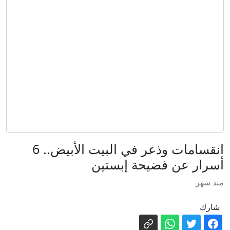
إسرائيلية جنوبي لبنان
كاتب بريطاني يحذر: نشهد صعود فاشية
القرن الـ21 في بلادنا
فورين بوليسي: لماذا قد تكون هذه أكثر
انتخابات مفصلية بتاريخ إسرائيل؟
"زيدان كولومبيا".. موهبة صاعدة تستعد
لتقديم نفسها للعالم
زوج ينسى زوجته في محطة وقود ويكتشف
غيابها بعد 6 ساعات
جماعات التكفير الحاخامية.. هل تضع
انقسامات وذعر في البيت الأبيض.. 6
إسرائيل في طريق النهاية؟
أسرار عن فضيحة إبستين
بلغاريا تستدعي سفيرة أوكرانيا إثر انفجار
منذ شهر
مسيّرة قرب خط غاز إستراتيجي
ضربة روسية "أصغر من الحرب".. اختبار
شارك
بوتن قد يمزق الناتو