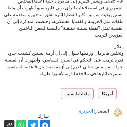
عام 2026. ويشير التقرير إلى مذكرة داخلية أعدها المختص
الجمهوري في استطلاعات الرأي توني فابريتسيو أظهرت أن ملفات
إبستين بقيت من بين أكثر القضايا إثارة لقلق الناخبين، متقدمة على
ملفات مثل الجريمة والقضايا العسكرية. وخلصت المذكرة إلى أن
القضية تمثل "نقطة سلبية حقيقية" بالنسبة لبعض الناخبين
المؤيدين لترمب.
إعلان
وتخلص هابرمان وزميلها سوان إلى أن أزمة إبستين كشفت حدود
قدرة ترمب على التحكم في السرد السياسي، وأظهرت أن القضية
تحولت من ملف جنائي قديم إلى أزمة ثقة داخل قاعدته السياسية،
استمرت آثارها في ملاحقة إدارته لأشهرا طويلة.
أمريكا
ملفات ابستين
المصدر:
الجزيرة
شارك