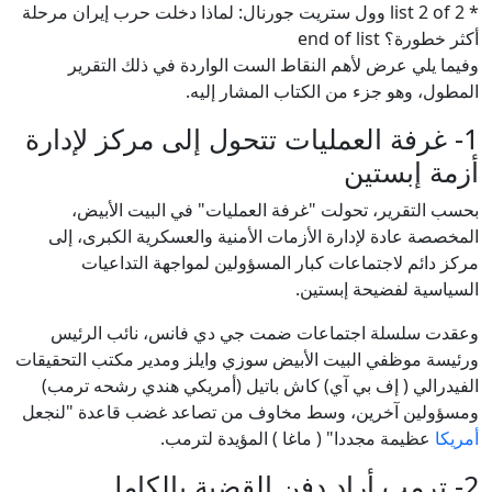
* list 2 of 2 وول ستريت جورنال: لماذا دخلت حرب إيران مرحلة
أكثر خطورة؟ end of list
وفيما يلي عرض لأهم النقاط الست الواردة في ذلك التقرير
المطول، وهو جزء من الكتاب المشار إليه.
1- غرفة العمليات تتحول إلى مركز لإدارة
أزمة إبستين
بحسب التقرير، تحولت "غرفة العمليات" في البيت الأبيض،
المخصصة عادة لإدارة الأزمات الأمنية والعسكرية الكبرى، إلى
مركز دائم لاجتماعات كبار المسؤولين لمواجهة التداعيات
السياسية لفضيحة إبستين.
وعقدت سلسلة اجتماعات ضمت جي دي فانس، نائب الرئيس
ورئيسة موظفي البيت الأبيض سوزي وايلز ومدير مكتب التحقيقات
الفيدرالي ( إف بي آي) كاش باتيل (أمريكي هندي رشحه ترمب)
ومسؤولين آخرين، وسط مخاوف من تصاعد غضب قاعدة "لنجعل
أمريكا
عظيمة مجددا" ( ماغا ) المؤيدة لترمب.
2- ترمب أراد دفن القضية بالكامل