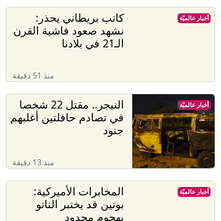
كاتب بريطاني يحذر:
أخبار عالميّة
نشهد صعود فاشية القرن
الـ21 في بلادنا
منذ 51 دقيقة
النيجر.. مقتل 22 شخصا
أخبار عالميّة
في تصادم حافلتين أغلبهم
جنود
منذ 13 دقيقة
المخابرات الأميركية:
أخبار عالميّة
بوتين قد يختبر الناتو
بهجوم محدود