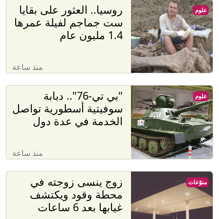
روسيا.. العثور على بقايا
علوم
ست جماجم لفيلة عمرها
1.4 مليون عام
منذ ساعة
"بي تي-76".. دبابة
علوم
سوفيتية أسطورية تواصل
الخدمة في عدة دول
منذ ساعة
زوج ينسى زوجته في
منوّعات
محطة وقود ويكتشف
غيابها بعد 6 ساعات