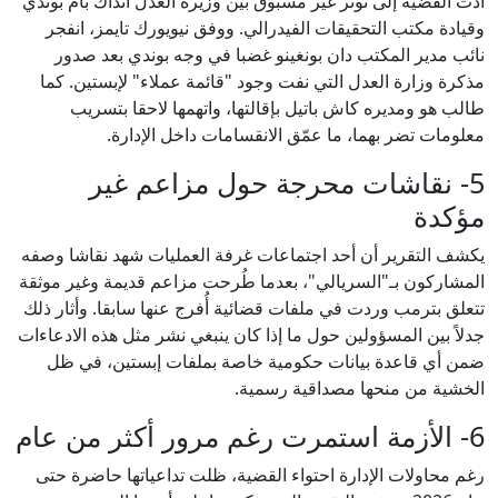
أدت القضية إلى توتر غير مسبوق بين وزيرة العدل آنذاك بام بوندي
وقيادة مكتب التحقيقات الفيدرالي. ووفق نيويورك تايمز، انفجر
نائب مدير المكتب دان بونغينو غضبا في وجه بوندي بعد صدور
مذكرة وزارة العدل التي نفت وجود "قائمة عملاء" لإبستين. كما
طالب هو ومديره كاش باتيل بإقالتها، واتهمها لاحقا بتسريب
معلومات تضر بهما، ما عمّق الانقسامات داخل الإدارة.
5- نقاشات محرجة حول مزاعم غير
مؤكدة
يكشف التقرير أن أحد اجتماعات غرفة العمليات شهد نقاشا وصفه
المشاركون بـ"السريالي"، بعدما طُرحت مزاعم قديمة وغير موثقة
تتعلق بترمب وردت في ملفات قضائية أُفرج عنها سابقا. وأثار ذلك
جدلاً بين المسؤولين حول ما إذا كان ينبغي نشر مثل هذه الادعاءات
ضمن أي قاعدة بيانات حكومية خاصة بملفات إبستين، في ظل
الخشية من منحها مصداقية رسمية.
6- الأزمة استمرت رغم مرور أكثر من عام
رغم محاولات الإدارة احتواء القضية، ظلت تداعياتها حاضرة حتى