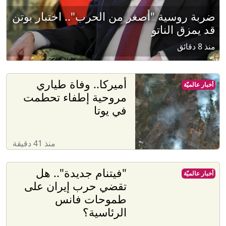
ضربة روسية "أصغر من الحرب".. اختبار بوتن
قد يمزق الناتو
منذ 8 دقائق
أميركا.. وفاة طياري
أخبار عالميّة
مروحية إطفاء تحطمت
في يوتا
منذ 41 دقيقة
"فيتنام جديدة".. هل
أخبار عالميّة
تقضي حرب إيران على
طموحات فانس
الرئاسية؟