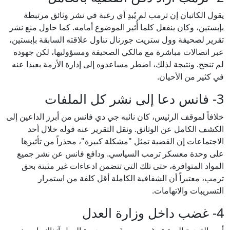
يقول الكاتبان إن ترمب لم يُبدِ أي رغبة في نشر وثائق مرتبطة
بإبستين، وكان ينفعل كلما أُثير الموضوع أمامه. كما حاول منع نشر
تقرير لصحيفة وول ستريت جورنال تناول علاقته السابقة بإبستين،
عبر اتصالات مباشرة مع مالكي الصحيفة ومسؤوليها، لكن جهوده
لم تنجح. ونتيجة لذلك، اضطر مساعدوه إلى إدارة الأزمة بعيدا عنه
في كثير من الأحيان.
3- فانس دعا إلى نشر كل الملفات
خلافاً لموقف الرئيس، كان نائبه جي دي فانس من أبرز الداعين إلى
الكشف الكامل عن الوثائق. ونقل التقرير عنه قوله خلال أحد
الاجتماعات إن القضية تمثل "مشكلة كبيرة"، محذراً من تأثيرها
على وحدة معسكر ترمب السياسي. ودافع فانس عن نشر جميع
المواد المتوافرة، حتى تلك التي تتضمن ادعاءات غير مثبتة بحق
ترمب، معتبراً أن الشفافية الكاملة أقل كلفة من استمرار
التسريبات والاتهامات.
4- غضب داخل وزارة العدل