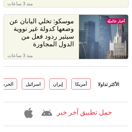
منذ 3 ساعات
موسكو: تخلي اليابان عن
أخبار عالميّة
وضعها كدولة غير نووية
سيثير ردود فعل من
الدول المجاورة
منذ 3 ساعات
أمريكا
إيران
اسرائيل
الحرب ع
الأكثر تداولا
حمل تطبيق آخر خبر