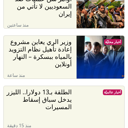
السعوديين لا تأتي من
إيران
منذ ساعتين
وزير الري يعاين مشروع
أخبار محليّة
إعادة تأهيل نظام التزويد
بالمياه ببسكرة – النهار
أونلاين
منذ ساعة
الطلقة بـ13 دولارا.. الليزر
أخبار عالميّة
يدخل سباق إسقاط
المسيرات
منذ 15 دقيقة