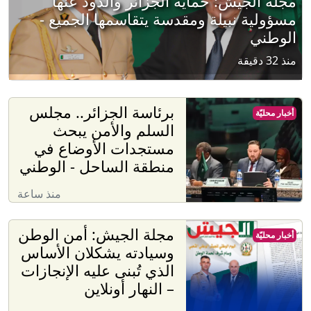
مجلة الجيش: حماية الجزائر والذود عنها
مسؤولية نبيلة ومقدسة يتقاسمها الجميع -
الوطني
منذ 32 دقيقة
برئاسة الجزائر.. مجلس
أخبار محليّة
السلم والأمن يبحث
مستجدات الأوضاع في
منطقة الساحل - الوطني
منذ ساعة
مجلة الجيش: أمن الوطن
أخبار محليّة
وسيادته يشكلان الأساس
الذي تُبنى عليه الإنجازات
– النهار أونلاين