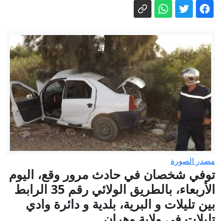
إخماء 31 حريقا من أصل 32 خلال 24
ساعة الأخيرة - الوطني
استهداف ناقلة إماراتية بصاروخ في هرمز
وأبو ظبي تتهم إيران
مقتل قائد كتيبة بحرس الحدود السوري
وإصابة جنديين بكمين شرق دير الزور
تعليق إيراني جديد على اتفاق الدفاع بين
السعودية وباكستان وتركيا
بارزاني للجزيرة: كردستان العراق يدعم
حصر السلاح ويرفض الانخراط في
صراعات المنطقة
استقرار الجزائر.. واجب وطني مقدس -
مصدر الصورة
الإخبارية
توفي شخصان في حادث مرور وقع، اليوم
الأربعاء، بالطريق الولائي رقم 35 الرابط
بين تليلات و البرية، بلدية و دائرة وادي
تليلات في ولاية وهران.