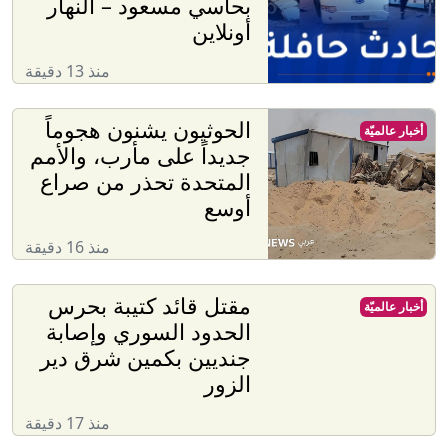
بحاسي مسعود – النهار
أونلاين
منذ 13 دقيقة
الحوثيون يشنون هجوماً
أخبار عالميّة
جديداً على مأرب، والأمم
المتحدة تحذر من صراع
أوسع
منذ 16 دقيقة
مقتل قائد كتيبة بحرس
أخبار عالميّة
الحدود السوري وإصابة
جنديين بكمين شرق دير
الزور
منذ 17 دقيقة