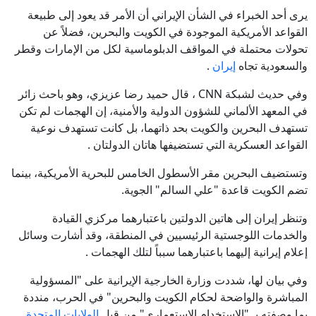
يرى أحد الخبراء في الشأن الإيراني أن الأمر قد يعود إلى طبيعة
القواعد الأمريكية الموجودة في الكويت والبحرين، فضلاً عن
تحولات محتملة في المواقف الدبلوماسية لكل من الإمارات وقطر
والسعودية تجاه
إيران
.
وفي حديث لشبكة CNN ، قال حميد رضا عزيزي، وهو باحث زائر
في المعهد الألماني للشؤون الدولية والأمنية، إن الهجمات لم تكن
تستهدف البحرين والكويت بحد ذاتهما، بل كانت تستهدف نوعية
القواعد العسكرية التي تستضيفها هاتان الدولتان .
وتستضيف البحرين مقر الأسطول الخامس للبحرية الأمريكية، بينما
تضم الكويت قاعدة "علي السالم" الجوية.
وتنظر إيران إلى هاتين الدولتين باعتبارهما مركزي القيادة
والخدمات اللوجستية الرئيسيين في المنطقة، وقد أشارت وسائل
إعلام إيرانية إليهما باعتبارهما سبباً لتلك الهجمات .
وفي بيان لها، شددت وزارة الخارجية الإيرانية على "المسؤولية
المباشرة والواضحة لحكام الكويت والبحرين" في الحرب، منددة
بما وصفته بـ "الاستخدام الاستعماري" من قبل
الولايات المتحدة