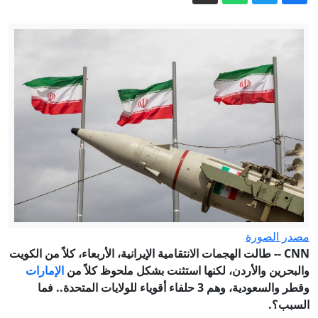
أمير قطر وسلطان عُمان يبحثان في
الدوحة تعزيز التعاون والقضايا المشتركة
5 أسئلة حول اتفاقية مكة.. هل تمثل نواة
لـ"ناتو إسلامي"؟
"روساتوم" تبدأ في إعادة موظفيها إلى
محطة "بوشهر" النووية في إيران
وسط موجة الحر.. أهالي كاليفورنيا
يتوجهون إلى الأنهار رغم مخاطر المياه
كيف تحولت الخرائط الانتخابية الجديدة
بأمريكا لوقود يحرك الناخبين السود؟
موجة حر شديدة تصل لـ45° بهذه الولايات
مصدر الصورة
حتى الثلاثاء – النهار أونلاين
CNN --
طالت الهجمات الانتقامية الإيرانية، الأربعاء، كلاً من الكويت
والبحرين والأردن، لكنها استثنت بشكل ملحوظ كلاً من
الإمارات
وقطر والسعودية، وهم 3 حلفاء أقوياء للولايات المتحدة.. فما
السبب؟.