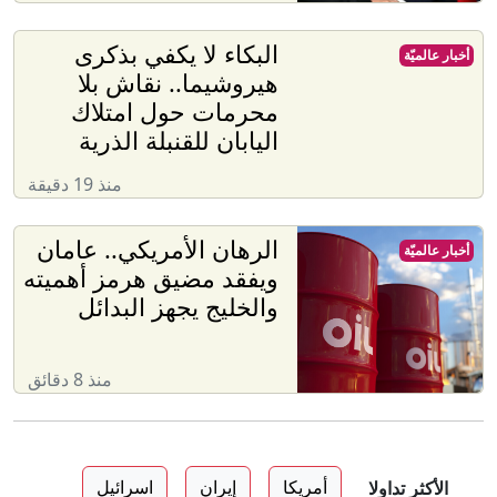
البكاء لا يكفي بذكرى
أخبار عالميّة
هيروشيما.. نقاش بلا
محرمات حول امتلاك
اليابان للقنبلة الذرية
منذ 19 دقيقة
الرهان الأمريكي.. عامان
أخبار عالميّة
ويفقد مضيق هرمز أهميته
والخليج يجهز البدائل
منذ 8 دقائق
أمريكا
إيران
اسرائيل
الأكثر تداولا