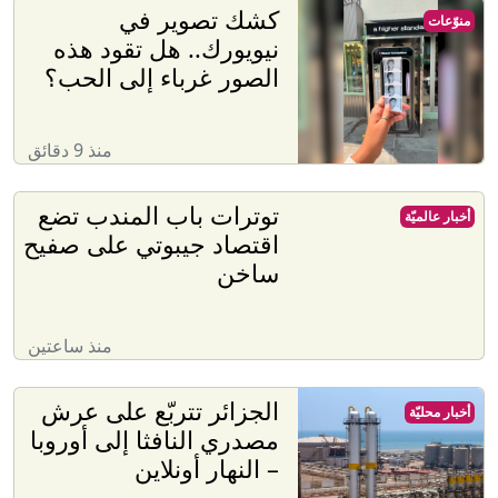
كشك تصوير في
منوّعات
نيويورك.. هل تقود هذه
الصور غرباء إلى الحب؟
منذ 9 دقائق
توترات باب المندب تضع
أخبار عالميّة
اقتصاد جيبوتي على صفيح
ساخن
منذ ساعتين
الجزائر تتربّع على عرش
أخبار محليّة
مصدري النافثا إلى أوروبا
– النهار أونلاين