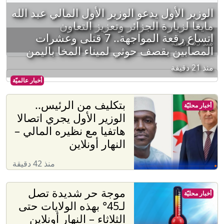
الوزير الأول يدعو الوزير الأول المالي عبد الله
مايغا لزيارة الجزائر وتعزيز التعاون
اتساع رقعة المواجهة.. 7 قتلى وعشرات
منذ 35 دقيقة
المصابين بقصف حوثي لميناء المخا باليمن
منذ 21 دقيقة
أخبار عالميّة
بتكليف من الرئيس..
أخبار محليّة
الوزير الأول يجري اتصالا
هاتفيا مع نظيره المالي –
النهار أونلاين
منذ 42 دقيقة
موجة حر شديدة تصل
أخبار محليّة
لـ45° بهذه الولايات حتى
الثلاثاء – النهار أونلاين