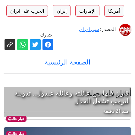
أمريكا
الإمارات
إيران
الحرب على ايران
المصدر:
سي ان ان
شارك
الصفحة الرئيسية
أخبار ذات صلة
قارن فيها بين عائلته وعائلة عبدول.. تدوينة
لترمب تشعل الجدل
منذ 21 دقيقة
أخبار عالميّة
أخبار عالميّة