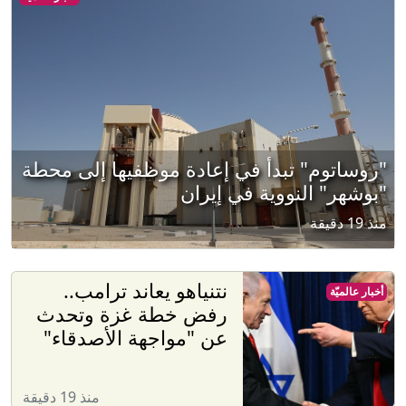
"روساتوم" تبدأ في إعادة موظفيها إلى محطة
"بوشهر" النووية في إيران
منذ 19 دقيقة
نتنياهو يعاند ترامب..
أخبار عالميّة
رفض خطة غزة وتحدث
عن "مواجهة الأصدقاء"
منذ 19 دقيقة