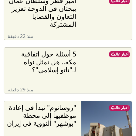
أمير قطر وسلطان عُمان
أخبار عالميّة
يبحثان في الدوحة تعزيز
التعاون والقضايا
المشتركة
منذ 22 دقيقة
5 أسئلة حول اتفاقية
أخبار عالميّة
مكة.. هل تمثل نواة
لـ"ناتو إسلامي"؟
منذ 29 دقيقة
"روساتوم" تبدأ في إعادة
أخبار عالميّة
موظفيها إلى محطة
"بوشهر" النووية في إيران