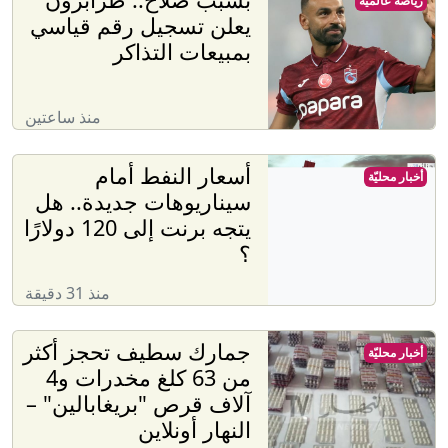
رياضة عالميّة
يعلن تسجيل رقم قياسي
بمبيعات التذاكر
منذ ساعتين
أسعار النفط أمام
أخبار محليّة
سيناريوهات جديدة.. هل
يتجه برنت إلى 120 دولارًا
؟
منذ 31 دقيقة
جمارك سطيف تحجز أكثر
أخبار محليّة
من 63 كلغ مخدرات و4
آلاف قرص "بريغابالين" –
النهار أونلاين