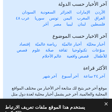
آخر الأخبار حسب الدولة
الأردن
الإمارات
الجزائر
السعودية
السودان
العراق
المغرب
اليمن
تونس
سوريا
عرب ٤٨
فلسطين
لبنان
ليبيا
مصر
آخَر
آخر الاخبار حسب الموضوع
أخبار محليّة
أخبار عالميّة
رياضة عالميّة
إقتصاد
منوّعات
تكنولوجيا
ثقافة
صحّة
علوم
قصص
للأطفال
قصص واقعية
عالم الأحلام
الأكثر قراءة
آخر ٢٤ ساعة
آخر أسبوع
آخر شهر
موقع آخر خبر يتيح لك متابعة آخر الأخبار من مختلف المواقع
المحلية والعالمية. آخر خبر يشمل أخبار محلية لعدة دول مثل
الأردن، فلسطين، مصر، السعودية، تونس، المغرب، الجزائر،
×
عرب ٤٨، لبنان، العراق، اليمن وغيرها آخر خبر يتيح متابعة أخبار
يستخدم هذا الموقع ملفات تعريف الارتباط