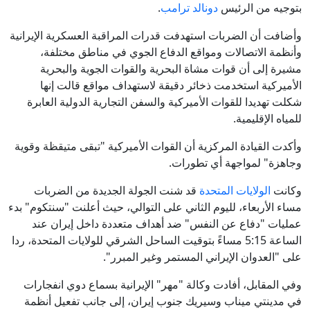
بتوجيه من الرئيس
دونالد ترامب
.
وأضافت أن الضربات استهدفت قدرات المراقبة العسكرية الإيرانية
وأنظمة الاتصالات ومواقع الدفاع الجوي في مناطق مختلفة،
مشيرة إلى أن قوات مشاة البحرية والقوات الجوية والبحرية
الأميركية استخدمت ذخائر دقيقة لاستهداف مواقع قالت إنها
شكلت تهديدا للقوات الأميركية والسفن التجارية الدولية العابرة
للمياه الإقليمية.
وأكدت القيادة المركزية أن القوات الأميركية "تبقى متيقظة وقوية
وجاهزة" لمواجهة أي تطورات.
وكانت
الولايات المتحدة
قد شنت الجولة الجديدة من الضربات
مساء الأربعاء، لليوم الثاني على التوالي، حيث أعلنت "سنتكوم" بدء
عمليات "دفاع عن النفس" ضد أهداف متعددة داخل إيران عند
الساعة 5:15 مساءً بتوقيت الساحل الشرقي للولايات المتحدة، ردا
على "العدوان الإيراني المستمر وغير المبرر".
وفي المقابل، أفادت وكالة "مهر" الإيرانية بسماع دوي انفجارات
في مدينتي ميناب وسيريك جنوب إيران، إلى جانب تفعيل أنظمة