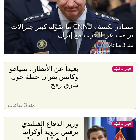
مصادر تكشف لـCNN ما يقوله كبير جنرالات
ترامب عن الحرب مع إيران
منذ 3 ساعات
بعيداً عن الأنظار.. نتنياهو
أخبار عالميّة
وكاتس يقران خطة حول
شرق رفح
منذ 3 ساعات
وزير الدفاع الفنلندي
أخبار عالميّة
يرفض تزويد أوكرانيا
بصواريخ "باتريوت"