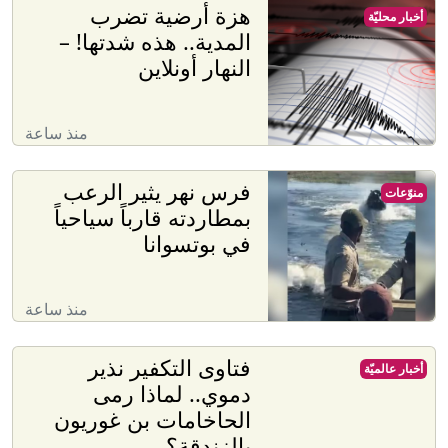
هزة أرضية تضرب
أخبار محليّة
المدية.. هذه شدتها! –
النهار أونلاين
منذ ساعة
فرس نهر يثير الرعب
منوّعات
بمطاردته قارباً سياحياً
في بوتسوانا
منذ ساعة
فتاوى التكفير نذير
أخبار عالميّة
دموي.. لماذا رمى
الحاخامات بن غوريون
بالزندقة؟