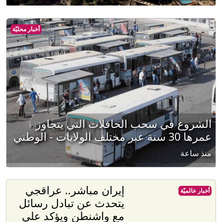
أخبار محليّة
الشروع في سحب الحافلات التي يتجاوز
عمرها 30 سنة عبر مختلف الولايات - الوطني
منذ ساعة
إيران مباشر.. عراقجي
أخبار عالميّة
يتحدث عن تبادل رسائل
مع واشنطن ويؤكد على