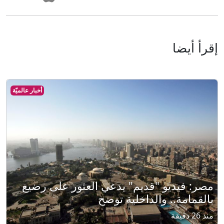
إقرأ أيضا
أخبار عالميّة
مصر: فيديو "قديم" يدعي العثور على رضيع
بالقمامة.. والداخلية توضح
منذ 26 دقيقة