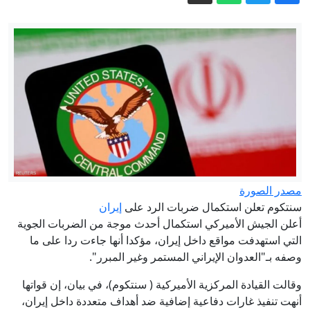
طريق الموت.. رحلة موريتاني إلى آخر
الحلم الأمريكي وعودته منه
توترات باب المندب تضع اقتصاد جيبوتي
على صفيح ساخن
الحوثيون يعلنون استهداف "تحشيدات
سعودية" في المخا جنوب غربي اليمن
فتاوى التكفير نذير دموي.. لماذا رمى
الحاخامات بن غوريون بالزندقة؟
موجة حر شديدة تصل لـ45° بهذه الولايات
حتى الثلاثاء – النهار أونلاين
مصدر الصورة
سنتكوم تعلن استكمال ضربات الرد على
إيران
أعلن الجيش الأميركي استكمال أحدث موجة من الضربات الجوية
التي استهدفت مواقع داخل إيران، مؤكدا أنها جاءت ردا على ما
وصفه بـ"العدوان الإيراني المستمر وغير المبرر".
وقالت القيادة المركزية الأميركية ( سنتكوم)، في بيان، إن قواتها
أنهت تنفيذ غارات دفاعية إضافية ضد أهداف متعددة داخل إيران،