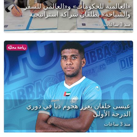
«العالمية للحكومات» و«العالمي للسفر
والسياحة» يطلقان شراكة استراتيجية
منذ 3 ساعات
رياضة محليّة
عيسى خلفان يعزز هجوم دبا في دوري
الدرجة الأولى
منذ 3 ساعات