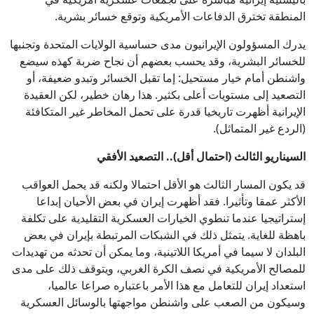
المنطقة تخترق الدفاعات الأمريكية وتوقع خسائر بشرية.
يدرك المسؤولون الإيرانيون مدى حساسية الولايات المتحدة وتجنبها
للخسائر البشرية، وقد يحسب بعضهم أن نجاح ضربة كهذه سيضع
واشنطن أمام خيار مستحيل: إما تقبل الخسائر وتبدو ضعيفة، أو
التصعيد إلى مستويات أعلى بكثير. هذا رهان خطير، لكن العقيدة
الإيرانية أظهرت تاريخيا قدرة على تحمل المخاطر غير المتكافئة
(الردع غير المتماثل).
السيناريو الثالث (احتمال أقل).. التصعيد الأفقي
قد يكون المسار الثالث هو الأقل احتمالا ولكنه قد يحمل العواقب
الأكثر عمقا وتأثيرا. فقد أظهرت إيران في بعض الأحيان إبداعا
إستراتيجيا عندما تنطوي الخيارات العسكرية التقليدية على تكلفة
باهظة للغاية. يتمثل ذلك في الشبكات المرتبطة بإيران في بعض
البلدان لا سيما في أمريكا اللاتينية، وما يمكن أن تحدثه من تهديدات
للمصالح الأمريكية في نصف الكرة الغربي، ويتوقف ذلك على مدى
استعداد إيران للتعامل مع هذا الأمر باعتباره صراعا عالميا،
وسيكون من الصعب على واشنطن مواجهتها بالوسائل العسكرية