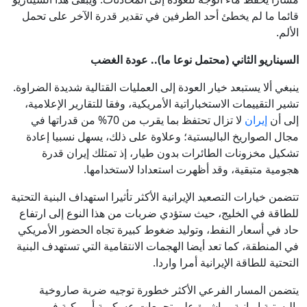
قائما ما لم يخطئ أحد الطرفين في تقدير قدرة الآخر على تحمل
الألم.
السيناريو الثاني (محتمل نوعا ما).. عودة الغضب
ينبغي ألا يستبعد خيار العودة إلى العمليات القتالية شديدة الضراوة.
تشير التقييمات الاستخباراتية الأمريكية، وفقا للتقارير الإعلامية،
إلى أن
إيران
لا تزال تحتفظ بما يقرب من 70% من قدراتها في
مجال الصواريخ الباليستية؛ وعلاوة على ذلك، يسهل نسبيا إعادة
تشكيل مخزونات الطائرات بدون طيار، إذ تمتلك إيران قدرة
هجومية متبقية، وقد أظهرت استعدادا لاستخدامها.
تتضمن خيارات التصعيد الإيرانية الأكثر تأثيرا استهداف البنية التحتية
للطاقة في الخليج، حيث ستؤدي ضربات من هذا النوع إلى ارتفاع
حاد في أسعار النفط، وتوليد ضغوط كبيرة تجاه الحضور الأمريكي
في المنطقة، كما تعد أيضا الهجمات الانتقامية التي تستهدف البنية
التحتية للطاقة الإيرانية أمرا واردا.
يتضمن المسار الفرعي الأكثر خطورة توجيه ضربة صاروخية
باليستية إيرانية مباشرة على تجمعات عسكرية أمريكية في