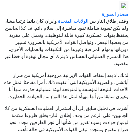
ميل لوطنها
مصدر الصورة
الجيش اليمني يعلن مقتل مدنيين
وقف إطلاق النار بين
الولايات المتحدة
وإيران كان دائما ترتيبا هشا،
وعسكريين في هجمات حوثية على المَخا
ولم يكن تسوية شاملة تقود مباشرة إلى سلام دائم. ف كلا الجانبين
مناورة أم أزمة.. ما الذي يخفيه رفض
يحتفظ بقوات عسكرية كبيرة قابلة للتوظيف، وتعمل على مقربة
من بعضها البعض، وتواصل القوات الأمريكية بالضرورة تسيير
نتنياهو لخطة سلام غزة؟
دورياتها ومهام المراقبة وغيرها من التكليفات والعمليات الأخرى.
إصابات بنيران الاحتلال في غزة عقب إعلان
هذا المسرح العملياتي الحساس لا يترك أي مجال لهفوة أو خطأ غير
نتنياهو رفض خريطة الطريق
مقصود.
"هند رجب" تلاحق جنديا إسرائيليا في فيتنام
لذلك، لا يعد إسقاط القوات الإيرانية مروحية أمريكية من طراز
أباتشي، والضربة الأمريكية التي أعقبت ذلك، أمرا مفاجئا. تمثل هذه
جائزة «دبي الأفعال» تفتح باب الترشح
الأحداث النتيجة المؤسفة والمتوقعة لبيئة عملياتية حذرت منها أنا
لدورتها الأولى
وغيري سابقا من أنها مهيأة لمثل هذا النوع من الحوادث الخطيرة.
أشرت في تحليل سابق إلى أن استمرار العمليات العسكرية من كلا
الجانبين- على الرغم من وقف إطلاق النار- يخلق ظروفا ملائمة
لوقوع حوادث وسوء تقدير من شأنها أن تجر الطرفين مجددا نحو
صراع مفتوح ومتجدد. تبقى القوات الأمريكية في حالة تأهب