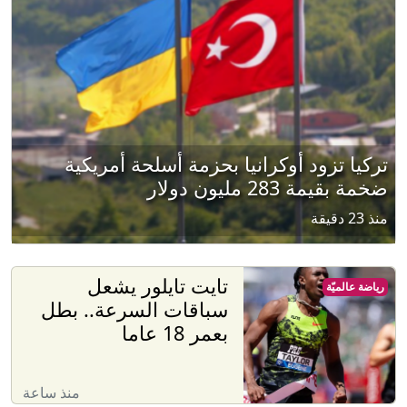
تركيا تزود أوكرانيا بحزمة أسلحة أمريكية
ضخمة بقيمة 283 مليون دولار
منذ 23 دقيقة
تايت تايلور يشعل
رياضة عالميّة
سباقات السرعة.. بطل
بعمر 18 عاما
منذ ساعة