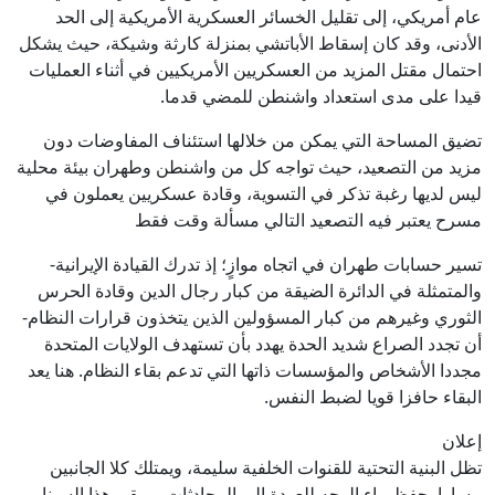
عام أمريكي، إلى تقليل الخسائر العسكرية الأمريكية إلى الحد
الأدنى، وقد كان إسقاط الأباتشي بمنزلة كارثة وشيكة، حيث يشكل
احتمال مقتل المزيد من العسكريين الأمريكيين في أثناء العمليات
قيدا على مدى استعداد واشنطن للمضي قدما.
تضيق المساحة التي يمكن من خلالها استئناف المفاوضات دون
مزيد من التصعيد، حيث تواجه كل من واشنطن وطهران بيئة محلية
ليس لديها رغبة تذكر في التسوية، وقادة عسكريين يعملون في
مسرح يعتبر فيه التصعيد التالي مسألة وقت فقط
تسير حسابات طهران في اتجاه موازٍ؛ إذ تدرك القيادة الإيرانية-
والمتمثلة في الدائرة الضيقة من كبار رجال الدين وقادة الحرس
الثوري وغيرهم من كبار المسؤولين الذين يتخذون قرارات النظام-
أن تجدد الصراع شديد الحدة يهدد بأن تستهدف الولايات المتحدة
مجددا الأشخاص والمؤسسات ذاتها التي تدعم بقاء النظام. هنا يعد
البقاء حافزا قويا لضبط النفس.
إعلان
تظل البنية التحتية للقنوات الخلفية سليمة، ويمتلك كلا الجانبين
مسارا يحفظ ماء الوجه للعودة إلى المحادثات. ويبقى هذا السيناريو