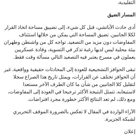
التقليدية.
المسار الضيق
أدى حادث الأباتشي، قبل كل شيء، إلى تضييق مساحة اتخاذ القرار
لكلا الجانبين. تضيق المساحة التي يمكن من خلالها استئناف
المفاوضات دون مزيد من التصعيد. تواجه كل من واشنطن وطهران
بيئة محلية ليس لديها رغبة تذكر في التسوية، وقادة عسكريين
يعملون في مسرح يعتبر فيه التصعيد التالي مسألة وقت فقط.
تبقى الحوافز التشجيعية للعودة إلى المحادثات حقيقية وواقعية. غير
أن الحوافز تختلف عن القرارات، ويمثل تاريخ هذا الصراع سجلا
لتقليل كلا الجانبين من شأن ما كان الطرف الآخر مستعدا
لاستيعابه. تتمثل النتيجة الأكثر ترجيحا في العودة إلى المفاوضات،
ومع ذلك، لم تعد النتائج الأكثر خطورة مجرد افتراضات.
الآراء الواردة في المقال لا تعكس بالضرورة الموقف التحريري
لشبكة الجزيرة.
إعلان