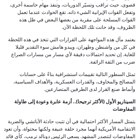
قصوى، حيث تراقب وتسيّر الدوريات، وتنفذ مهام حاسمة أخرى،
وتفعل القوات الإيرانية الشيء ذاته. تقع الحوادث عندما تعمل
القوات المسلحة على مقربة من بعضها البعض في ظل هذه
الظروف، وقد حانت تلك اللحظة الآن.
يعتمد مآل هذه المواجهة على القرارات التي تتخذ في هذه اللحظة
في كل من واشنطن وطهران، ويبدو هامش سوء التقدير قليلا
للغاية. إن تحديد احتمالات دقيقة لأي مسار من مسارات الصراع
ضرب من الثقة الزائفة.
تمثل السطور التالية تقييمات استشرافية بناءً على حسابات
المصالح والمخاوف، والقدرات العسكرية، والأهداف السياسية،
وأنماط صنع القرار لدى الطرفين المتصارعين.
السيناريو الأول (الأكثر ترجيحا).. أزمة عابرة وعودة إلى طاولة
المفاوضات
يتمثل المسار الأكثر احتمالية في أن تثبت حادثة الأباتشي والضربة
الانتقامية الأمريكية أنهما مجرد حلقة عنيفة ولكنها محتواة، وأن تعود
المفاوضات لتتصدر المشهد. يسعى الرئيس دونالد ترمب، كأي قائد