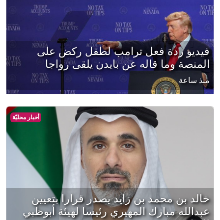
فيديو ردة فعل ترامب لطفل ركض على
المنصة وما قاله عن بايدن يلقى رواجا
منذ ساعة
أخبار محليّة
خالد بن محمد بن زايد يصدر قرارا بتعيين
عبدالله مبارك المهيري رئيسا لهيئة أبوظبي