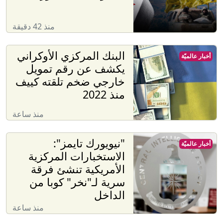
منذ 42 دقيقة
البنك المركزي الأوكراني
أخبار عالميّة
يكشف عن رقم تمويل
خارجي ضخم تلقته كييف
منذ 2022
منذ ساعة
"نيويورك تايمز":
أخبار عالميّة
الاستخبارات المركزية
الأمريكية تنشئ فرقة
سرية لـ"نخر" كوبا من
الداخل
منذ ساعة