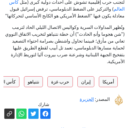
لتجنب حرب إقليمية تشوش على أحداث دولية كبرى (مثل
كأس
العالم
) والتركيز على الضغط الدبلوماسي، ترفض إسرائيل قبول
معادلة يكون فيها "الضغط الأمريكي هو الكابح الأساسي لتحركاتها"
وتُظهر المداولات السرية وكواليس الاتصال الليلي الحاد لترمب
("شن هجوما وأنهِ الحادث") أن خطة نتنياهو لتخريب الاتفاق النووي
تعاني من مأزق؛ فبينما تحاول واشنطن بصرامة احتواء التصعيد
لحماية مسارها الدبلوماسي، تعمد تل أبيب لقطع الطريق عليها
بتفخيخ الجبهة اللبنانية وشرعنة ضرب بيروت آليا لتوريط الإدارة
الأمريكية.
أمريكا
إيران
حرب غزة
نتنياهو
كأس العا
المصدر:
الجزيرة
شارك