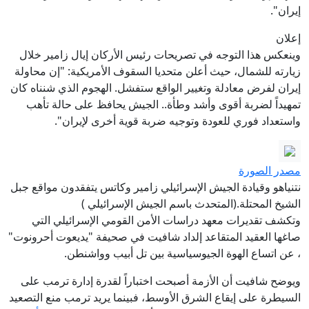
إيران".
إعلان
وينعكس هذا التوجه في تصريحات رئيس الأركان إيال زامير خلال
زيارته للشمال، حيث أعلن متحديا السقوف الأمريكية: "إن محاولة
إيران لفرض معادلة وتغيير الواقع ستفشل. الهجوم الذي شنناه كان
تمهيداً لضربة أقوى وأشد وطأة.. الجيش يحافظ على حالة تأهب
واستعداد فوري للعودة وتوجيه ضربة قوية أخرى لإيران".
مصدر الصورة
نتنياهو وقيادة الجيش الإسرائيلي زامير وكاتس يتفقدون مواقع جبل
الشيخ المحتلة.(المتحدث باسم الجيش الإسرائيلي )
وتكشف تقديرات معهد دراسات الأمن القومي الإسرائيلي التي
صاغها العقيد المتقاعد إلداد شافيت في صحيفة "يديعوت أحرونوت"
، عن اتساع الهوة الجيوسياسية بين تل أبيب وواشنطن.
ويوضح شافيت أن الأزمة أصبحت اختباراً لقدرة إدارة ترمب على
السيطرة على إيقاع الشرق الأوسط، فبينما يريد ترمب منع التصعيد