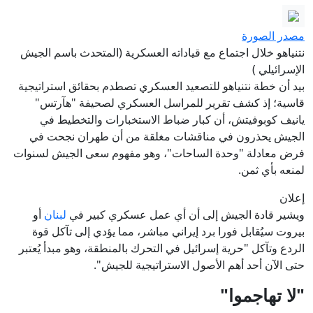
مصدر الصورة
نتنياهو خلال اجتماع مع قياداته العسكرية (المتحدث باسم الجيش
الإسرائيلي )
بيد أن خطة نتنياهو للتصعيد العسكري تصطدم بحقائق استراتيجية
قاسية؛ إذ كشف تقرير للمراسل العسكري لصحيفة "هآرتس"
يانيف كوبوفيتش، أن كبار ضباط الاستخبارات والتخطيط في
الجيش يحذرون في مناقشات مغلقة من أن طهران نجحت في
فرض معادلة "وحدة الساحات"، وهو مفهوم سعى الجيش لسنوات
لمنعه بأي ثمن.
إعلان
ويشير قادة الجيش إلى أن أي عمل عسكري كبير في
لبنان
أو
بيروت سيُقابل فورا برد إيراني مباشر، مما يؤدي إلى تآكل قوة
الردع وتآكل "حرية إسرائيل في التحرك بالمنطقة، وهو مبدأ يُعتبر
حتى الآن أحد أهم الأصول الاستراتيجية للجيش".
"لا تهاجموا"