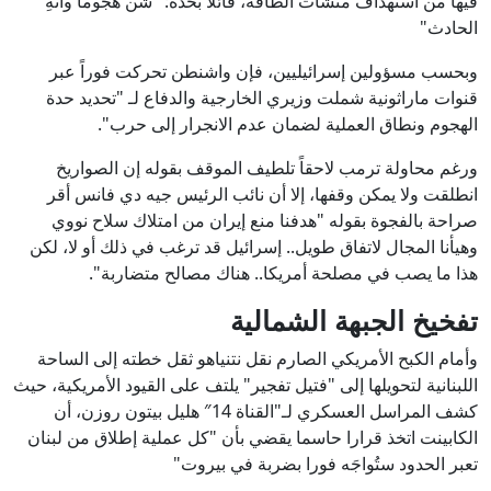
فيها من استهداف منشآت الطاقة، قائلاً بحدة: "شن هجوما وأنهِ
الحادث"
وبحسب مسؤولين إسرائيليين، فإن واشنطن تحركت فوراً عبر
قنوات ماراثونية شملت وزيري الخارجية والدفاع لـ "تحديد حدة
الهجوم ونطاق العملية لضمان عدم الانجرار إلى حرب".
ورغم محاولة ترمب لاحقاً تلطيف الموقف بقوله إن الصواريخ
انطلقت ولا يمكن وقفها، إلا أن نائب الرئيس جيه دي فانس أقر
صراحة بالفجوة بقوله "هدفنا منع إيران من امتلاك سلاح نووي
وهيأنا المجال لاتفاق طويل.. إسرائيل قد ترغب في ذلك أو لا، لكن
هذا ما يصب في مصلحة أمريكا.. هناك مصالح متضاربة".
تفخيخ الجبهة الشمالية
وأمام الكبح الأمريكي الصارم نقل نتنياهو ثقل خطته إلى الساحة
اللبنانية لتحويلها إلى "فتيل تفجير" يلتف على القيود الأمريكية، حيث
كشف المراسل العسكري لـ"القناة 14″ هليل بيتون روزن، أن
الكابينت اتخذ قرارا حاسما يقضي بأن "كل عملية إطلاق من لبنان
تعبر الحدود ستُواجَه فورا بضربة في بيروت"