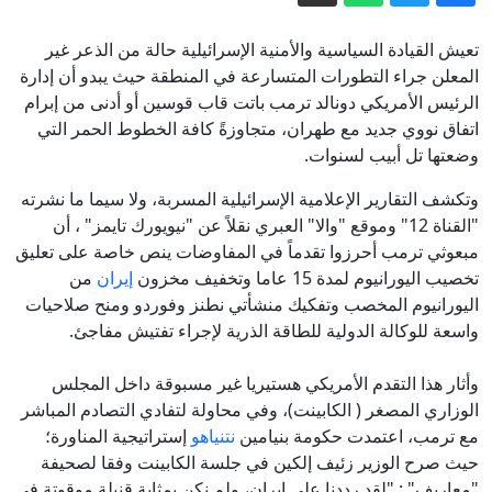
بالتزامن مع مفاوضات روما.. سلسلة
تعيش القيادة السياسية والأمنية الإسرائيلية حالة من الذعر غير
غارات إسرائيلية على جنوب لبنان
المعلن جراء التطورات المتسارعة في المنطقة حيث يبدو أن إدارة
فوضى باسم الأمن.. البصمة البيومترية
الرئيس الأمريكي دونالد ترمب باتت قاب قوسين أو أدنى من إبرام
تشل مطارات أوروبا
اتفاق نووي جديد مع طهران، متجاوزةً كافة الخطوط الحمر التي
"نيويورك تايمز": الاستخبارات المركزية
وضعتها تل أبيب لسنوات.
الأمريكية تنشئ فرقة سرية لـ"نخر" كوبا
وتكشف التقارير الإعلامية الإسرائيلية المسربة، ولا سيما ما نشرته
من الداخل
مقتل جنديين إسرائيليين وإصابة 4 في
"القناة 12" وموقع "والا" العبري نقلاً عن "نيويورك تايمز" ، أن
مبعوثي ترمب أحرزوا تقدماً في المفاوضات ينص خاصة على تعليق
جنوب لبنان
تخصيب اليورانيوم لمدة 15 عاما وتخفيف مخزون
إيران
من
محكمة أبوظبي الاتحادية الاستئنافية تؤجل
اليورانيوم المخصب وتفكيك منشأتي نطنز وفوردو ومنح صلاحيات
قضية "العتاد العسكري للسودان" إلى 12
واسعة للوكالة الدولية للطاقة الذرية لإجراء تفتيش مفاجئ.
أغسطس
وأثار هذا التقدم الأمريكي هستيريا غير مسبوقة داخل المجلس
الوزاري المصغر ( الكابينت)، وفي محاولة لتفادي التصادم المباشر
مع ترمب، اعتمدت حكومة بنيامين
نتنياهو
إستراتيجية المناورة؛
حيث صرح الوزير زئيف إلكين في جلسة الكابينت وفقا لصحيفة
"معاريف" : "لقد رددنا على إيران، ولم نكن بمثابة قنبلة موقوتة في