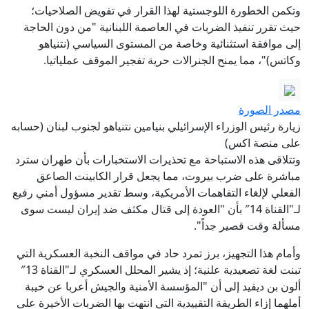
وتكمن الخطورة اللوجستية لهذا القرار في تفويض الصلاحيات؛
حيث تقرر تنفيذ الضربات في العاصمة اللبنانية "من دون الحاجة
إلى موافقة استثنائية وخاصة من المستوى السياسي (نتنياهو
وكاتس)"، مما يمنح الجنرالات حرية تفجير الموقف عملياتيا.
مصدر الصورة
زيارة رئيس الوزراء الإسرائيلي بنيامين نتنياهو لجنوب لبنان (حسابه
على منصة اكس)
وتتلاقى هذه الاستباحة مع تحذيرات الاستخبارات بأن طهران سترد
مباشرة على ضرب بيروت، مما يجعل قرار الكابينت الصاعق
الفعلي لإلغاء التفاهمات الأمريكية، وسط تقدير مسؤول أمني رفيع
لـ"القناة 14″ بأن "العودة إلى قتال مكثف ضد إيران ليست سوى
مسألة وقت قصير جداً".
وأمام هذا التجهيز، برز تمرد حاد في مواقف النخبة العسكرية التي
تبنت لغة تصعيدية علنية؛ إذ يشير المحلل العسكري لـ"القناة 13″
ألون بن ديفيد إلى أن "المؤسسة الأمنية والجيش أعربا عن خيبة
أملهما إزاء الطريقة التقييدية التي انتهت بها الضربات الأخيرة على