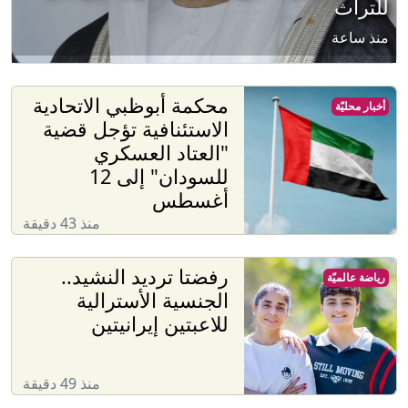
للتراث
منذ ساعة
محكمة أبوظبي الاتحادية
أخبار محليّة
الاستئنافية تؤجل قضية
"العتاد العسكري
للسودان" إلى 12
أغسطس
منذ 43 دقيقة
رفضتا ترديد النشيد..
رياضة عالميّة
الجنسية الأسترالية
للاعبتين إيرانيتين
منذ 49 دقيقة