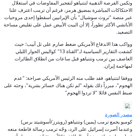
وتكمن الفرصة الذهبية لنتنياهو لتفجير المفاوضات في استغلال
الاحتكاكات المباشرة بمضيق هرمز، فرغم أن ترمب اعترف علنا
عبر منصة "تروث سوشيال" بأن الإيرانيين أسقطوا إحدى مروحيات
الأباتشي الأكثر تطوراً، إلا أن البيت الأبيض عمل على تقليص مساحة
التصعيد.
وواكب هذا الاندفاع الأمريكي ضغط صارم على تل أبيب؛ حيث
كشفت التقارير السياسية لـ"القناة 13″ كواليس الحوار الليلي
العاصف بين ترمب ونتنياهو قبل ساعات من انطلاق الطائرات
لمهاجمة إيران.
ووفقا لنتنياهو، فقد طلب منه الرئيس الأمريكي صراحة: "عدم
الهجوم"، مبرراً ذلك بقوله "لم تكن هناك خسائر بشرية"، وحثه على
ضبط النفس قائلا "لا تردوا الهجوم"
مصدر الصورة
كومبو يجمع ترمب (يمين) ونتنياهو (رويترز/أسوشيتد برس)
وعندما أصرت إسرائيل على الرد، وجّه ترمب رسالة قاطعة منعه