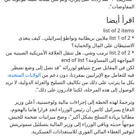
المفاوضات".
اقرأ أيضا
list of 2 items
* list 1 of 2 ملايين بريطانية وتواطؤ إسرائيلي.. كيف يتغذى
الاستيطان على المال والحماية؟
* list 2 of 2 ترمب وشي.. هل تنتقل العلاقة الأمريكية الصينية من
المواجهة إلى المساومة؟ end of list
لكن في المقابل صرح نتنياهو لوزرائه "قد نصل إلى وضع نضطر
فيه للتعامل مع الإيرانيين بمفردنا، دون دعم من
الولايات المتحدة
،
بكل ما يترتب على ذلك من تكاليف التسليح والعزلة الدولية، لا نريد
الوصول إلى هذه المرحلة، لكننا قادرون على ذلك".
وترجمةً لهذه الخطة إلى إجراءات مالية ولوجستية، أعلن وزير
الدفاع يسرائيل كاتس أن رئيس الوزراء اتخذ قرارا هاما بالهجوم،
مطالبا بزيادة التسلح بشكل أكبر"، وضخ ميزانيات ضخمة للجيش،
موجهاً حديثه وباقي الوزراء إلى وزير المالية بتسلئيل سموتريتش
لتوفير الغطاء المالي الفوري للاستعدادات العسكرية.