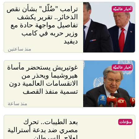
ترامب "ضُلّل" بشأن نقص
أخبار عالميّة
الذخائر.. تقرير يكشف
تفاصيل مواجهة حادة مع
وزير حربه في كامب
ديفيد
منذ ساعتين
غوتيريش يستحضر مأساة
أخبار عالميّة
هيروشيما ويحذر من
الانقسامات العالمية دون
تسمية منفذ القصف
منذ ساعة
بعد الطيبات.. تحرك
منوّعات
مصري ضد بدعة أسترالية
لعلاج السرطان