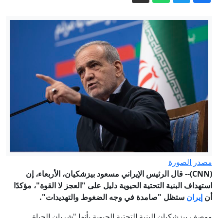
من الداخل
مقتل جنديين إسرائيليين وإصابة 4 في
جنوب لبنان
البنك المركزي الأوكراني يكشف عن رقم
تمويل خارجي ضخم تلقته كييف منذ 2022
محكمة أبوظبي الاتحادية الاستئنافية تؤجل
قضية "العتاد العسكري للسودان" إلى 12
أغسطس
فيديو ردة فعل ترامب لطفل ركض على
المنصة وما قاله عن بايدن يلقى رواجا
إيران.. غارات إسرائيلية جنوبي لبنان وترقب
لاتفاق بشأن هرمز
رفضتا ترديد النشيد.. الجنسية الأسترالية
مصدر الصورة
للاعبتين إيرانيتين
(CNN)-- قال الرئيس الإيراني مسعود بيزشكيان، الأربعاء، إن
استهداف البنية التحتية الحيوية دليل على "العجز لا القوة"، مؤكدًا
أن
إيران
ستظل "صامدة في وجه الضغوط والتهديدات".
ووصف بيزشكيان البنية التحتية الحيوية بأنها "شريان الحياة