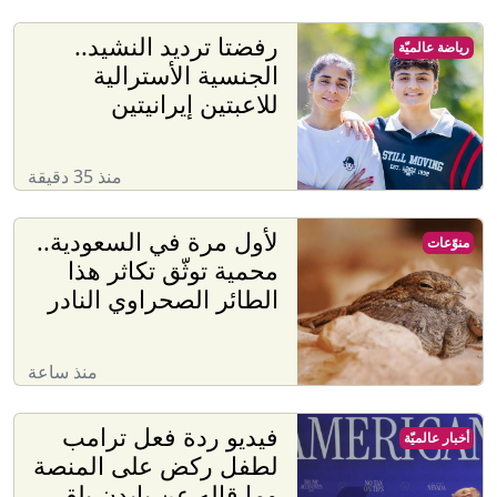
رفضتا ترديد النشيد..
رياضة عالميّة
الجنسية الأسترالية
للاعبتين إيرانيتين
منذ 35 دقيقة
لأول مرة في السعودية..
منوّعات
محمية توثّق تكاثر هذا
الطائر الصحراوي النادر
منذ ساعة
فيديو ردة فعل ترامب
أخبار عالميّة
لطفل ركض على المنصة
وما قاله عن بايدن يلقى