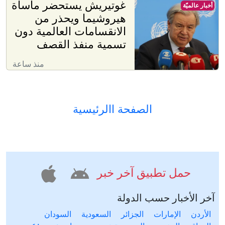
غوتيريش يستحضر مأساة
أخبار عالميّة
هيروشيما ويحذر من
الانقسامات العالمية دون
تسمية منفذ القصف
منذ ساعة
الصفحة االرئيسية
حمل تطبيق آخر خبر
آخر الأخبار حسب الدولة
الأردن
الإمارات
الجزائر
السعودية
السودان