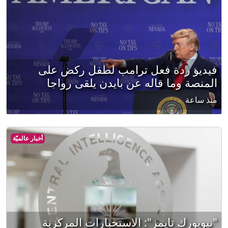
فيديو ردة فعل ترامب لطفل ركض على
المنصة وما قاله عن بايدن يلقى رواجا
منذ ساعة
أخبار عالميّة
"نيويورك تايمز": الاستخبارات المركزية