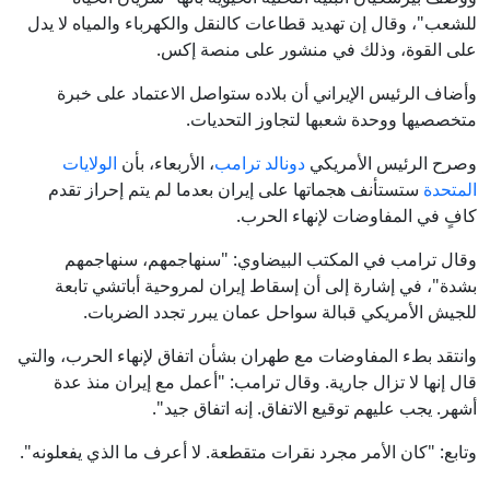
للشعب"، وقال إن تهديد قطاعات كالنقل والكهرباء والمياه لا يدل
على القوة، وذلك في منشور على منصة إكس.
وأضاف الرئيس الإيراني أن بلاده ستواصل الاعتماد على خبرة
متخصصيها ووحدة شعبها لتجاوز التحديات.
وصرح الرئيس الأمريكي
دونالد ترامب
، الأربعاء، بأن
الولايات
المتحدة
ستستأنف هجماتها على إيران بعدما لم يتم إحراز تقدم
كافٍ في المفاوضات لإنهاء الحرب.
وقال ترامب في المكتب البيضاوي: "سنهاجمهم، سنهاجمهم
بشدة"، في إشارة إلى أن إسقاط إيران لمروحية أباتشي تابعة
للجيش الأمريكي قبالة سواحل عمان يبرر تجدد الضربات.
وانتقد بطء المفاوضات مع طهران بشأن اتفاق لإنهاء الحرب، والتي
قال إنها لا تزال جارية. وقال ترامب: "أعمل مع إيران منذ عدة
أشهر. يجب عليهم توقيع الاتفاق. إنه اتفاق جيد".
وتابع: "كان الأمر مجرد نقرات متقطعة. لا أعرف ما الذي يفعلونه".