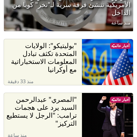
الأمريكية تنشئ فرقة سرية لـ"نخر" كوبا من
الداخل
منذ ساعة
"بوليتيكو": الولايات
أخبار عالميّة
المتحدة تكثف تبادل
المعلومات الاستخباراتية
مع أوكرانيا
منذ 33 دقيقة
"المصري" عبدالرحمن
أخبار عالميّة
السيد يرد على هجمات
ترامب: "الرجل لا يستطيع
التركيز"
منذ ساعة