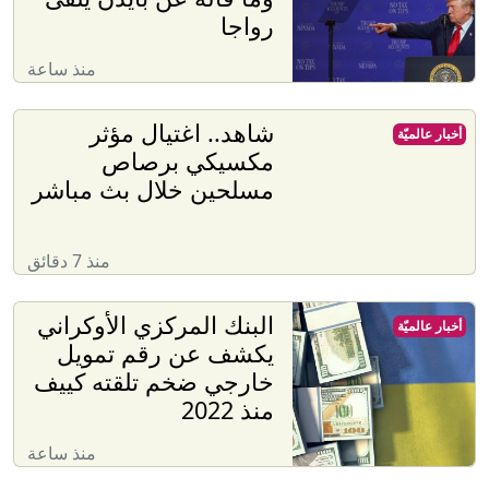
رواجا
منذ ساعة
شاهد.. اغتيال مؤثر
أخبار عالميّة
مكسيكي برصاص
مسلحين خلال بث مباشر
منذ 7 دقائق
البنك المركزي الأوكراني
أخبار عالميّة
يكشف عن رقم تمويل
خارجي ضخم تلقته كييف
منذ 2022
منذ ساعة