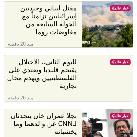
مقتل لبناني وجنديين
أخبار عالميّة
إسرائيليين تزامناً مع
الجولة السابعة من
مفاوضات روما
منذ 20 دقيقة
لليوم الثاني.. الاحتلال
أخبار عالميّة
يقتحم قلنديا ويعتدي على
الفلسطينيين ويهدم محال
تجارية
منذ 26 دقيقة
نجلا عمران خان يتحدثان
أخبار عالميّة
لـCNN عن والدهما وما
يخشيانه