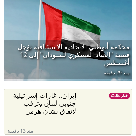
محكمة أبوظبي الاتحادية الاستئنافية تؤجل
قضية "العتاد العسكري للسودان" إلى 12
أغسطس
منذ 29 دقيقة
إيران.. غارات إسرائيلية
أخبار عالميّة
جنوبي لبنان وترقب
لاتفاق بشأن هرمز
منذ 13 دقيقة