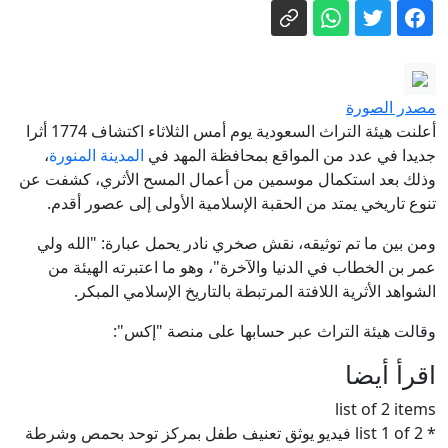
مصري الأصل.. قصة عبد الرحمن السيد
الذي أزعج ترامب
ترامب كان على متن "مارين وان" أثناء
حادثة سلامة جوية.. ما القصة؟
مصدر الصورة
هؤلاء ينكدون على ترمب.. رباعي التغيير
أعلنت هيئة التراث السعودية يوم أمس الثلاثاء اكتشاف 1774 أثرا
في الحزب الديمقراطي
جديدا في عدد من المواقع بمحافظة المهد في
المدينة المنورة
،
وذلك بعد استكمال موسمين من أعمال المسح الأثري، كشفت عن
الخارجية الروسية تؤكد استعدادها لبحث أي
تنوع تاريخي يمتد من الحقبة الإسلامية الأولى إلى عصور أقدم.
أفكار أمريكية بناءة حول تسوية الأزمة
ومن بين ما تم توثيقه، نقش صخري نادر يحمل عبارة: "الله ولي
الأوكرانية
طقس الإمارات غداً.. صحو إلى غائم جزئياً
عمر بن الخطاب في الدنيا والآخرة"، وهو ما اعتبرته الهيئة من
مع أمطار متوقعة
الشواهد الأثرية اللافتة المرتبطة بالتاريخ الإسلامي المبكر.
استنفار أمني في العراق.. تعزيزات إلى
وقالت هيئة التراث عبر حسابها على منصة "إكس":
بغداد ومراقبة لتحركات الفصائل المسلحة
اقرأ أيضا
list of 2 items
* list 1 of 2 فيديو يوثق تعنيف طفل بمركز توحد بحمص وشرطة