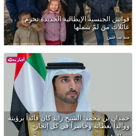
قوانين الجنسية الإيطالية الجديدة تحرم
عائلات من لمّ شملها
منذ ساعتين
أخبار محليّة
حمدان بن محمد: الشيخ زايد كان قائداً برؤيته
ووالداً بعطائه وحاضراً في كل إنجاز
منذ 31 دقيقة