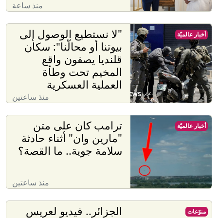
منذ ساعة
"لا نستطيع الوصول إلى
أخبار عالميّة
بيوتنا أو محالّنا": سكان
قلنديا يصفون واقع
المخيم تحت وطأة
العملية العسكرية
منذ ساعتين
ترامب كان على متن
أخبار عالميّة
"مارين وان" أثناء حادثة
سلامة جوية.. ما القصة؟
منذ ساعتين
الجزائر.. فيديو لعريس
منوّعات