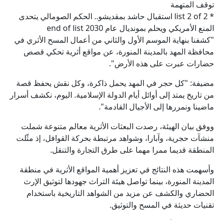
توقف المتهمة
* list 2 of 2 استقبال حاشد بمقديشو.. الحكم الصومالي يتحدى
المنع الأمريكي ويحلم بمونديال عام 2030 end of list
"كشفنا بنهاية الموسم الأول والثاني من أعمال المسح الأثري في
محافظة المهد بالمدينة المنورة، عن مواقع أثرية تحكي قصص
حضارات عبرت على هذه الأرض".
مضيفة: "كل حجر في المهد يحمل ذاكرة، وكل نقش يحفظ قصة
من تاريخ يمتد إلى أوائل أيام الدولة الإسلامية. اليوم، نكشف أسرار
ماضينا ونمررها إلى الأجيال القادمة".
ووفق بيان الهيئة، رصدت البعثات الأثرية معالم متنوعة شملت
منشآت حجرية، وآبارا، وشواهد مرتبطة بحركة القوافل، إذ مثّلت
المنطقة قديما ممرا مهما على طرق التجارة والتنقل.
وأسهمت هذه النتائج في تعزيز أهمية المواقع الأثرية في منطقة
المدينة المنورة، بينما تواصل هيئة التراث جهودها لتوثيق الإرث
الحضاري والكشف عن مزيد من الشواهد التاريخية باستخدام
تقنيات حديثة في المسح والتوثيق.