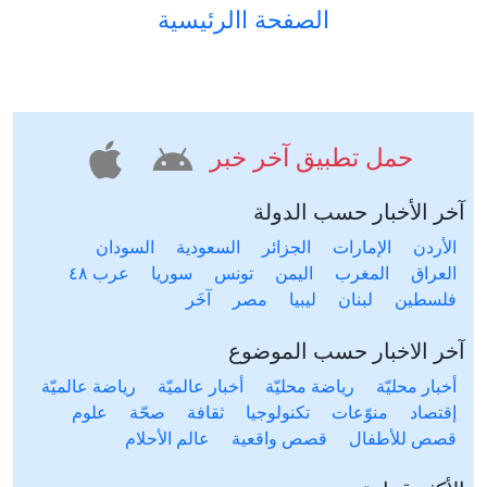
الصفحة االرئيسية
حمل تطبيق آخر خبر
آخر الأخبار حسب الدولة
الأردن
الإمارات
الجزائر
السعودية
السودان
العراق
المغرب
اليمن
تونس
سوريا
عرب ٤٨
فلسطين
لبنان
ليبيا
مصر
آخَر
آخر الاخبار حسب الموضوع
أخبار محليّة
رياضة محليّة
أخبار عالميّة
رياضة عالميّة
إقتصاد
منوّعات
تكنولوجيا
ثقافة
صحّة
علوم
قصص للأطفال
قصص واقعية
عالم الأحلام