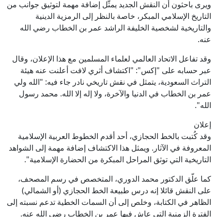
ويرى باحثون أن النقش الجديد يمثّل إضافة مهمة لتوثيق جوانب من
التاريخ الإسلامي المبكر، خاصة بالنظر إلى الرمزية الدينية
والتاريخية لشخصية الخليفة الراشد عمر بن الخطاب رضي الله
عنه.
وقد تفاعل الاتحاد العالمي لعلماء المسلمين مع هذا الإعلان، وقال
عبر حسابه على "إكس": "اكتشاف أثري لافت أعلنت عنه هيئة
التراث السعودية، يتمثل في نقش تاريخي نادر جاء فيه: "الله ولي
عمر بن الخطاب في الدنيا والآخرة، ولا إله إلا الله. محمد رسول
الله".
إعلان
وقد كُتبت بالخط الحجازي، أحد أقدم الخطوط العربية الإسلامية
المعروفة في الآثار. ويمثل هذا الاكتشاف إضافة مهمة إلى الشواهد
التاريخية التي توثق المراحل المبكرة من الحضارة الإسلامية".
كما علّق الدكتور محمد الدوري، المتخصص في رسم المصحف،
على النقش قائلا إنه درس طبيعة الخط الحجازي (أو الشمالي)
الظاهر في الكتابة، وخلص إلى أن السمات الخطية تدعم نسبته إلى
الفترة الزمنية التي عاش فيها عمر بن الخطاب رضي الله عنه.