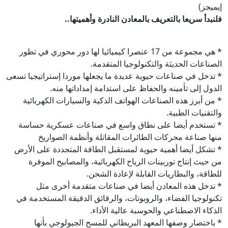
إيميجز)
فلنبدأ سريعا بالتعريف بالمعادن النادرة وأهميتها..
* هي مجموعة من 17 عنصرا كيميائيا لها دور محوري في تطور
الصناعات الحديثة والتكنولوجيا المتقدمة.
* تدخل في صناعات حيوية عديدة ما يجعلها موردا إستراتيجيا تسعى
الدول إلى تأمينه والحفاظ على استدامة إمداداتها منه.
* من أبرز هذه الصناعات الهواتف الذكية والسيارات الكهربائية
والتقنيات الطبية.
* تستخدم أيضا على نطاق واسع في صناعات عسكرية حساسة
منها صناعة محركات الطائرات المقاتلة وأنظمة الصواريخ
* تشكل أيضا أهمية حيوية لمستقبل الطاقة المتجددة على الأرض
من حيث إنتاج توربينات الرياح الكهربائية، والمصابيح الموفرة
للطاقة، والبطاريات القابلة لإعادة الشحن.
* تدخل هذه المعادن أيضا في صناعات متقدمة أخرى مثل
تكنولوجيا الفضاء، والروبوتات، والرقائق الدقيقة المستخدمة في
الذكاء الاصطناعي والحوسبة عالية الأداء.
* باختصار وصفها المعهد البريطاني للمسح الجيولوجي بأنها