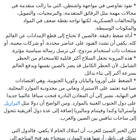
* نفوذ تفاوضي في مواجهة واشنطن، التي ما زالت متقدمة في
مجالات مهمة مثل الرقائق المتقدمة، والبرمجيات، والتمويل،
والتحالفات العسكرية، لكنها تواجه نقطة ضعف في المواد
والمكونات الوسيطة.
* أداة ضغط دقيقة. فالصين لا تحتاج إلى قطع الإمدادات عن العالم
كله. يكفي أن تشدد القيود على عناصر محددة، أو شركات معينة، أو
منتجات ذات استخدام مزدوج، كي ترسل رسالة سياسية مؤثرة.
* هذه المرونة تجعل السلاح أكثر قابلية للاستخدام من الحظر
الشامل، لأن الحظر الكامل قد يضر بالصين نفسها ويدفع العالم
بسرعة أكبر إلى بناء بدائل.
* الضغط على أوروبا واليابان وكوريا الجنوبية، وهي اقتصادات
صناعية تعتمد على الاستيراد وتعاني من محدودية الموارد المحلية.
في النهاية، نشير إلى أن المعادن النادرة فتحت سباقا عالميا جديدا
على دول الجنوب الغنية بالموارد. ومن الواضح أن دولا مثل
البرازيل
وأستراليا وكندا وفيتنام وماليزيا إضافة إلى عدة دول أفريقية تتحول
إلى ساحات تنافس بين الصين والغرب.
لكن الخبر السيئ للغرب، أن امتلاك الخام لا يكفي، فالدول التي
تمتلك في باطن أرضها هذه الموارد، ستحتاج بعد فتح المناجم إلى