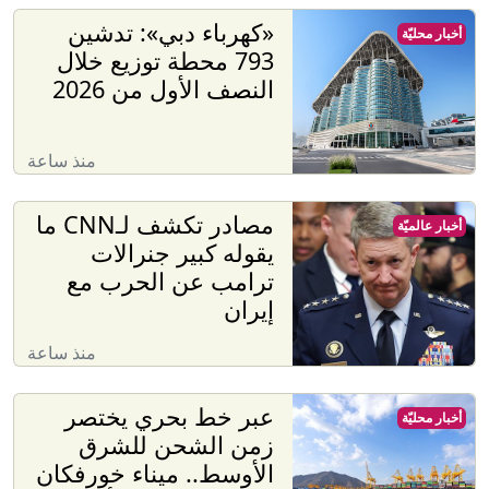
«كهرباء دبي»: تدشين
أخبار محليّة
793 محطة توزيع خلال
النصف الأول من 2026
منذ ساعة
مصادر تكشف لـCNN ما
أخبار عالميّة
يقوله كبير جنرالات
ترامب عن الحرب مع
إيران
منذ ساعة
عبر خط بحري يختصر
أخبار محليّة
زمن الشحن للشرق
الأوسط.. ميناء خورفكان