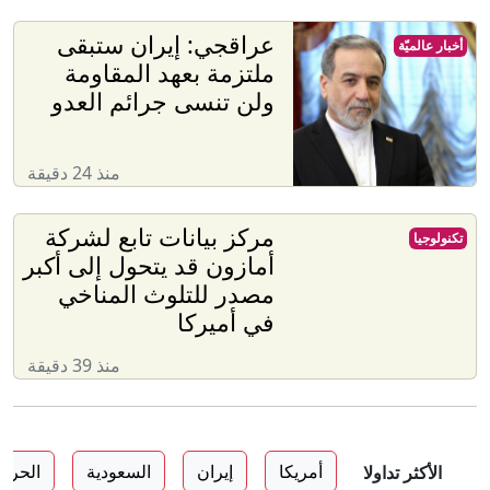
عراقجي: إيران ستبقى
أخبار عالميّة
ملتزمة بعهد المقاومة
ولن تنسى جرائم العدو
منذ 24 دقيقة
مركز بيانات تابع لشركة
تكنولوجيا
أمازون قد يتحول إلى أكبر
مصدر للتلوث المناخي
في أميركا
منذ 39 دقيقة
أمريكا
إيران
السعودية
الحرب
الأكثر تداولا