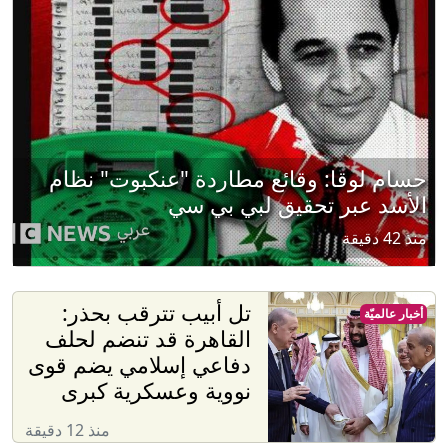
حسام لوقا: وقائع مطاردة "عنكبوت" نظام
الأسد عبر تحقيق لبي بي سي
منذ 42 دقيقة
تل أبيب تترقب بحذر:
أخبار عالميّة
القاهرة قد تنضم لحلف
دفاعي إسلامي يضم قوى
نووية وعسكرية كبرى
منذ 12 دقيقة