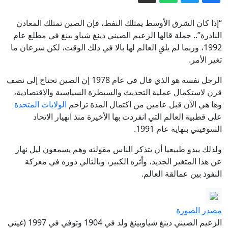
الدفاع الروسية: استهداف مستودعات وقود
مرتبطة بالجيش الأوكراني في أوديسا
“إذا كان الشرق الأوسط يمتلك النفط، فإن الصين تمتلك المعادن
الحوثيون يعلنون استهداف منشأة
النادرة”.. جملة قالها الزعيم الصيني دينغ شياو بينغ في مطلع عام
1992، وربما لم يلقِ العالم لها بالا في ذلك الوقت، لكن سرعان ما
لـ"أرامكو" في جازان بطائرة مسيرة
تغير الأمر.
مصر واحتمال انضمامها مكة الدفاعي..
تصريح الوزير فيدان يلقى رواجا
الرجل نفسه هو الذي قال في عام 1978 إن الصين تحتاج إلى نصف
قرن لاستكمال عملية التحديث والسيطرة السياسية والاقتصادية،
فجر الأحد.. السعودية تعلن إخماد حريق
وها هي الآن قبل عامين من اكتمال المدة تزاحم
الولايات المتحدة
اندلع بمنشأة لأرامكو في جيزان
على قطبية العالم التي انفردت بها الأخيرة منذ انهيار الاتحاد
عبر خط بحري يختصر زمن الشحن للشرق
السوفيتي بنهاية عام 1991.
الأوسط.. ميناء خورفكان يستعد لاستقبال
ولذلك يبدو طبيعيا أن يتذكر الناس مقولته وهم يسمعون ليل نهار
أكبر شحنة سيارات صينية
مسؤول إيراني يعدد 6 نقاط بموجبها "تصحح
عن هذا المتغير الجديد، وأثره الكبير، وبالتالي دوره في معركة
أمريكا سلوكها" لفتح مضيق هرمز
النفوذ بين عمالقة العالم.
مصدر الصورة
الزعيم الصيني دينغ شياوبينغ ولد في 1904 وتوفي في 1997 (غيتي