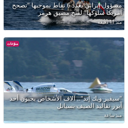
مسؤول إيراني يعدد 6 نقاط بموجبها "تصحح
أمريكا سلوكها" لفتح مضيق هرمز
منذ 11 دقيقة
منوّعات
"سيفير ويك إند".. آلاف الأشخاص يحيون أحد
أبرز تقاليد الصيف بسياتل
منذ ساعة