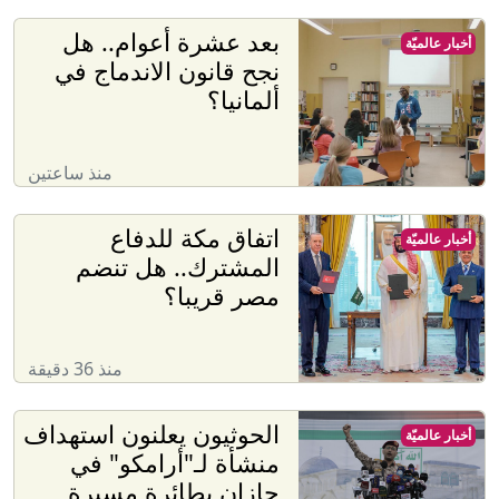
بعد عشرة أعوام.. هل
أخبار عالميّة
نجح قانون الاندماج في
ألمانيا؟
منذ ساعتين
اتفاق مكة للدفاع
أخبار عالميّة
المشترك.. هل تنضم
مصر قريبا؟
منذ 36 دقيقة
الحوثيون يعلنون استهداف
أخبار عالميّة
منشأة لـ"أرامكو" في
جازان بطائرة مسيرة