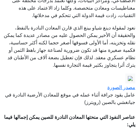
الاصطناعي، ومراكز البيانات، وكلها تعتمد بدرجات مختلفة على
مغناطيسات ومعادن متخصصة. وكلما زاد الاعتماد على هذه
التقنيات، زادت قيمة الدولة التي تتحكم في مدخلاتها.
نعود لمقولة دينغ شياو بينغ الذي قارن المعادن النادرة بالنفط،
والحقيقة أن الأخير يمكن الحصول عليه من مصادر عديدة كما يمكن
نقله وتخزينه، أما الأولى فسوقها أصغر حجما لكنه أكثر حساسية،
فكمية صغيرة منها قد تكون ضرورية لصناعة جهاز باهظ الثمن أو
نظام عسكري معقد. لذلك فإن تعطيل بضعة آلاف من الأطنان قد
يترك أثرا يتجاوز بكثير قيمة التجارة نفسها.
مصدر الصورة
عامل يقود جرافة أثناء عمله في موقع للمعادن الأرضية النادرة في
جيانغشي بالصين (رويترز)
عناصر النفوذ التي منحتها المعادن النادرة للصين يمكن إجمالها فيما
يلي: