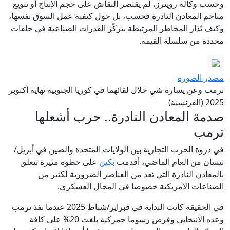
وحسب وكالة رويترز، لم يقتصر النقاش على حجم الإنتاج أو تنويع
مناجم المعادن النادرة فحسب، بل حول كيفية عمل السوق نفسها،
وكيف تُدار المخاطر المرتبطة بتركّز القدرات الصناعية في حلقات
محددة من سلسلة القيمة.
مصدر الصورة
ترمب وعن يساره شي خلال لقائهما في كوريا الجنوبية نهاية أكتوبر
2025 (الفرنسية)
صدمة المعادن النادرة.. حرب أشعلها
ترمب
في ذروة الحرب التجارية بين الولايات المتحدة والصين في أبريل/
نيسان من العام الماضي، أقدمت
بكين
على خطوة مثيرة تتعلق
بالمعادن النادرة التي تعد من العناصر الضرورية لكثير من
الصناعات الأمريكية خصوصا في المجال العسكري.
في الحقيقة كانت البداية في فبراير/شباط 2025 عندما نفذ ترمب
وعده الانتخابي وفرض رسوما جمركية بلغت 20% على كافة