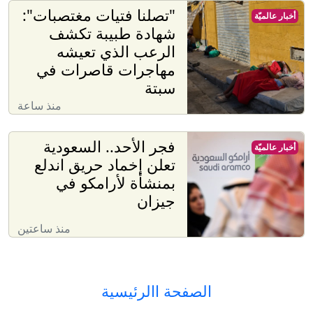
"تصلنا فتيات مغتصبات":
أخبار عالميّة
شهادة طبيبة تكشف
الرعب الذي تعيشه
مهاجرات قاصرات في
سبتة
منذ ساعة
فجر الأحد.. السعودية
أخبار عالميّة
تعلن إخماد حريق اندلع
بمنشأة لأرامكو في
جيزان
منذ ساعتين
الصفحة االرئيسية