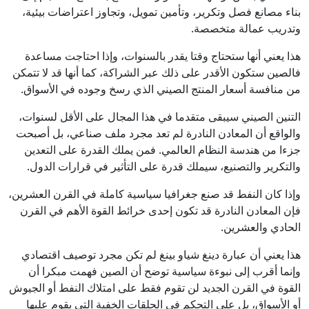
بناء مصانع فصل وتكرير، وتأمين تمويل، وتجاوز اعتراضات بيئية،
وتدريب عمالة متخصصة.
هذا يعني أنها ستحتاج وقتا يقدر بالسنوات، وإذا احتاجت مساعدة
فالصين ستكون الأقدر على ذلك عبر الشراكة، كما أنها قد لا تتمكن
من منافسة أسعار المنتج الصيني الذي رسخ وجوده في الأسواق.
التنين الصيني سيبقى متقدما في هذا المجال على الأقل لسنوات،
والواقع أن المعادن النادرة لم تعد مجرد ملف صناعي، بل أصبحت
جزءا من هندسة النظام العالمي. فمن يملك القدرة على التعدين
والتكرير والتصنيع، سيملك قدرة على التأثير في قرارات الدول.
وإذا كان النفط قد صنع جغرافيا سياسية كاملة في القرن العشرين،
فإن المعادن النادرة قد تكون إحدى خرائط القوة الأهم في القرن
الحادي والعشرين.
هذا يعني أن عبارة دينغ شياو بينغ لم تكن مجرد توصيف اقتصادي
وإنما أقرب إلى نبوءة سياسية توضح أن الصين فهمت مبكرا أن
القوة في القرن الجديد لن تقوم فقط على امتلاك النفط أو الجيوش
أو الأسواق، بل على التحكم في الحلقات الخفية التي يقوم عليها