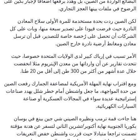
البضائع الواردة من الصين، بل وهدد برفعها أضعافا لإجبار بكين على
الرضوخ في ملفات بينها العجز التجاري.
لكن الصين ردت بحدة مستخدمة للمرة الأولى سلاح المعادن
النادرة حيث فرضت قيودا على تصدير سبعة منها، وبات على كل
الشركات أن تحصل على رُخصة خاصة للتصدير، قبل أن ترسل
معادن ومغانط أرضية نادرة خارج الصين.
الأمر تسبب في إرباك كبير لدى الولايات المتحدة خصوصا، حيث
تتحدث تقارير عن أن وارداتها من معدن الإيتريوم مثلا انخفضت
خلال عدة أشهر من أكثر من 300 طن إلى أقل من 20 طنا.
ومع اقتراب نهاية المهلة الأمريكية لمضاعفة الجمارك رفعت الصين
من حدة المواجهة، ما جعل واشنطن أمام خطر شلل يهدد صناعات
إستراتيجية عديدة سواء في المجالات العسكرية أو صناعة
السيارات الكهربائية.
هنا جاءت قمة ترمب ونظيره الصيني شي جين بينغ في بوسان
بكوريا الجنوبية نهاية أكتوبر/تشرين الثاني لتسفر عن هدنة مؤقتة
تضمنت تراجعا متبادلا حيث قررت واشنطن خفض التعريفات