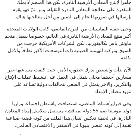
جاهزاً لإنتاج المعادن الأرضية النادرة، لكن هذا المنجم لا يملك
المقدرة على معالجة المعادن النادرة الثقيلة، ومن ثمّ فهو يقوم
بإرسالها في صورتها الخام إلى الصين من أجل معالجتها هناك.
وحتى حقبة الثمانينيات من القرن الماضي، كانت الولايات المتحدة
أكبر منتِج للمعادن الأرضية النادرة في العالم، خصوصا بفضل منجم
ماونتن باس بكاليفورنيا، لكن الشركات الأمريكية خرجت من
السوق وتركته للهيمنة الصينية ذات التوسعات الأكبر نطاقاً والأقل
تكلفة.
الآن بدأت واشنطن تدرك خطورة الأمر، حيث كثفت مساعيها عبر
مسارين أحدهما محلي يتمثل في العمل على تنشيط عمليات الإنتاج
والتكرير، والآخر يتمثل في السعي لتحالفات دولية تساعد على
تنويع مصادر الإمداد.
وفي فبراير/شباط الماضي، استضافت واشنطن اجتماعا وزاريا
دوليا موسعا ضم 55 دولة لمناقشة مستقبل سلاسل إمداد المعادن
النادرة، في لحظة تعكس انتقال هذا الملف من كونه قضية صناعية
تقنية إلى كونه عنصرا بنيويا في الاستقرار الاقتصادي العالمي.