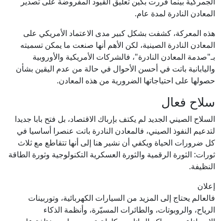
الجمركية بينما قررت بكين تعليق القيود المفروضة على تصدير
المعادن النادرة لمدة عام.
هذه المعركة، كشفت بشكل كبير مدى الاعتماد الأمريكي على
المعادن النادرة الصينية، لكن الأهم أنها صنعت ما يمكن تسميته
بـ"صدمة المعادن النادرة"، فالشركات الأمريكية والأوروبية
واليابانية باتت في أحسن الأحوال في حالة من عدم اليقين بشأن
حصولها على احتياجاتها الضرورية من هذه المعادن.
سلاح فعال
السلاح الصيني الجديد لم يكتف بإرباك الاقتصاد، بل فتح بابا جديدا
لتدعيم النفوذ الصيني، فالمعادن النادرة باتت عنصرا أساسيا في
كل ضرورات الحياة ويكفي أن نشير هنا إلى أنها تتقاطع مع ثلاث
ثورات: الثورة الرقمية والثورة العسكرية التكنولوجية وثورة الطاقة
النظيفة.
إعلان
فالعالم يحتاج إلى المزيد من السيارات الكهربائية، وتوربينات
الرياح، والروبوتات، والطائرات المسيّرة، وأنظمة الذكاء