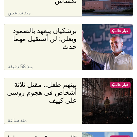
تكساس
منذ ساعتين
بزشكيان يتعهد بالصمود
أخبار عالميّة
ويعلن: لن أستقيل مهما
حدث
منذ 58 دقيقة
بينهم طفل.. مقتل ثلاثة
أخبار عالميّة
أشخاص في هجوم روسي
على كييف
منذ ساعة