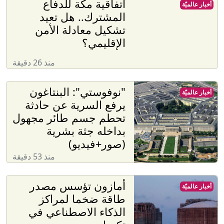
اتفاقية مكة للدفاع
أخبار عالميّة
المشترك.. هل تعيد
تشكيل معادلة الأمن
الإقليمي؟
منذ 26 دقيقة
"نوفوستي": البنتاغون
أخبار عالميّة
يرفع السرية عن حادثة
تحطم جسم طائر مجهول
بداخله جثة بشرية
(صور+فيديو)
منذ 53 دقيقة
أمازون تؤسس مصدر
أخبار عالميّة
طاقة ضخما لمراكز
الذكاء الاصطناعي في