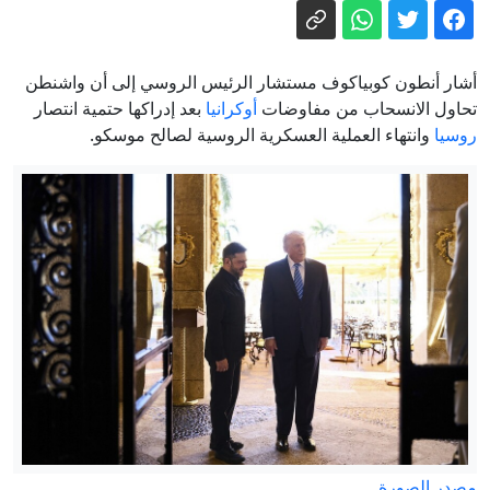
بزشكيان يتعهد بالصمود ويعلن: لن أستقيل
مهما حدث
الاتحاد الأوروبي يسرّع خطط "أيريس 2"
أشار أنطون كوبياكوف مستشار الرئيس الروسي إلى أن واشنطن
بسبب احتياجات الدفاع
تحاول الانسحاب من مفاوضات
أوكرانيا
بعد إدراكها حتمية انتصار
روسيا
وانتهاء العملية العسكرية الروسية لصالح موسكو.
انفجارات تهز كييف وتقارير عن حرائق في
منطقتين
روسيا تصف حادثة الطائرة المسيرة بألمانيا
بأنها استفزاز ملفق
100 يوم من العزلة.. طاقم ينهي دراسة
استعدادا لمهمات فضائية
سوسة: رشّ المبيدات بواسطة الطائرة في
هذه المناطق
مصدر الصورة