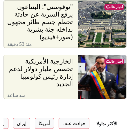
"نوفوستي": البنتاغون
أخبار عالميّة
يرفع السرية عن حادثة
تحطم جسم طائر مجهول
بداخله جثة بشرية
(صور+فيديو)
منذ 53 دقيقة
الخارجية الأمريكية
أخبار عالميّة
تخصص مليار دولار لدعم
إدارة رئيس كولومبيا
الجديد
منذ ساعة
حوادث عنف
أمريكا
إيران
روس
الأكثر تداولا