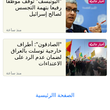
"اليونيسف" توقف موظفا
أخبار عالميّة
رفيعا بتهمة التجسس
لصالح إسرائيل
منذ ساعة
"الصادقون": أطراف
أخبار عالميّة
خارجية توسلت بالعراق
لضمان عدم الرد على
الاعتداءات
منذ ساعة
الصفحة االرئيسية