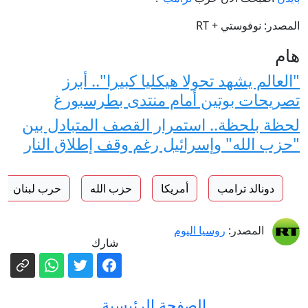
المصدر: نوفوستي + RT
هام
"العالم يشهد تحولا هيكليا كبيرا".. أبرز
تصريحات بوتين أمام منتدى بطرسبورغ
لحظة بلحظة.. استمرار القصف المتبادل بين
"حزب الله" وإسرائيل رغم وقف إطلاق النار
دونالد ترامب
أمريكا
حزب الله
حرب لبنان
المصدر:
روسيا اليوم
شارك
الصفحة الرئيسية