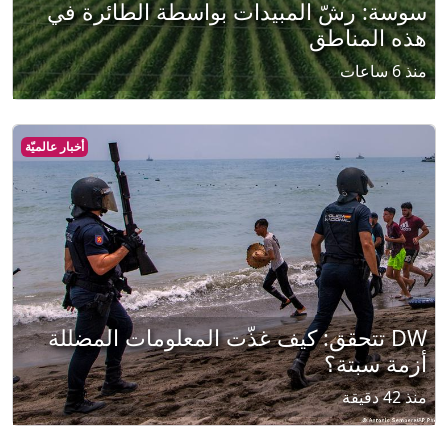
سوسة: رشّ المبيدات بواسطة الطائرة في
هذه المناطق
منذ 6 ساعات
أخبار عالميّة
DW تتحقق: كيف غذّت المعلومات المضللة
أزمة سبتة؟
منذ 42 دقيقة