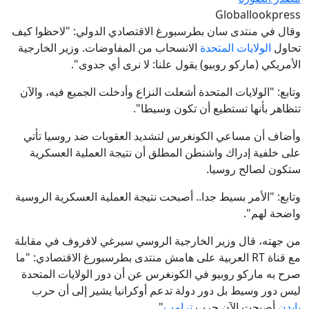
Globallookpress
وقال في منتدى سان بطرسبورغ الاقتصادي الدولي: "لاحظوا كيف
تحاول
الولايات المتحدة
الانسحاب من المفاوضات. وزير الخارجية
الأمريكي (ماركو روبيو) يقول علنا: لا نرى أي جدوى".
وتابع: "الولايات المتحدة أشعلت النزاع وأدخلت الجميع فيه، والآن
تتظاهر بأنها تستطيع أن تكون وسيطا".
وأضاف أن مساعي الكونغرس لتشديد العقوبات ضد روسيا تأتي
على خلفية إدراك واشنطن المطلق أن نتيجة العملية العسكرية
ستكون لصالح روسيا.
وتابع: "الأمر بسيط جدا.. أصبحت نتيجة العملية العسكرية الروسية
واضحة لهم".
من جهته، قال وزير الخارجية الروسي سيرغي لافروف في مقابلة
مع قناة RT العربية على هامش منتدى بطرسبورغ الاقتصادي: "ما
صرح به ماركو روبيو في الكونغرس عن أن دور الولايات المتحدة
ليس دور وسيط بل دور دولة تدعم أوكرانيا يشير إلى أن حرب
بايدن
أصبحت الآن حرب
ترامب
".