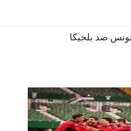
روسيا أم "العَلَم الكاذب"؟سيناريوهات مسيّرة ألمانيا المفخ
توزيع المسؤوليات صلب الهيئة التسييرية للاتحاد المنستير
تونس ضد بلجيكا
بزشكيان: أفشلنا خطة لإدخال العدو قوات برية إلى إيران
سيدي بوزيد: 269 مخالفة اقتصادية خلال شهر جويلية
كيف ألهمت القطط الفلاسفة والعلماء والروائيين عبر التاري
صفاقس: إزالة 15 خيمة عشوائية بشاطئ الكازينو
بعد تقدمه بشكاية...وفاة كهل أمام مركز شرطة حي النجاح بمنزل 