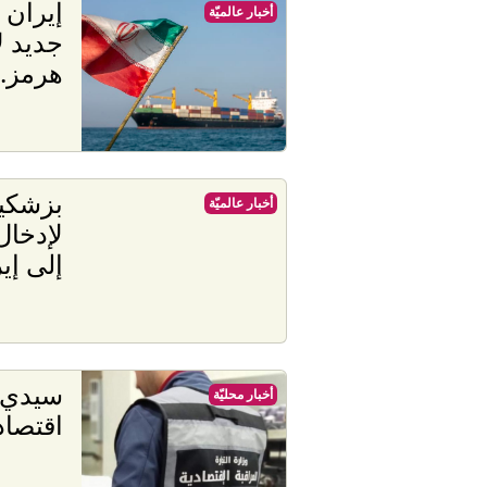
إيران
أخبار عالميّة
جديد ل
هرمز..
بزشكيا
أخبار عالميّة
لإدخال
إلى إي
أخبار محليّة
اقتصاد