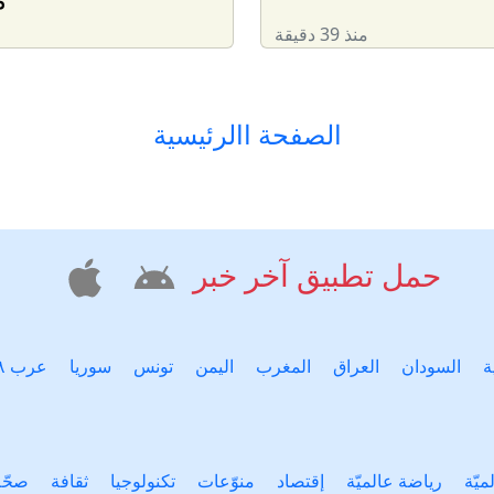
منذ 39 دقيقة
الصفحة االرئيسية
حمل تطبيق آخر خبر
ة
السودان
العراق
المغرب
اليمن
تونس
سوريا
عرب ٤٨
ميّة
رياضة عالميّة
إقتصاد
منوّعات
تكنولوجيا
ثقافة
صحّة