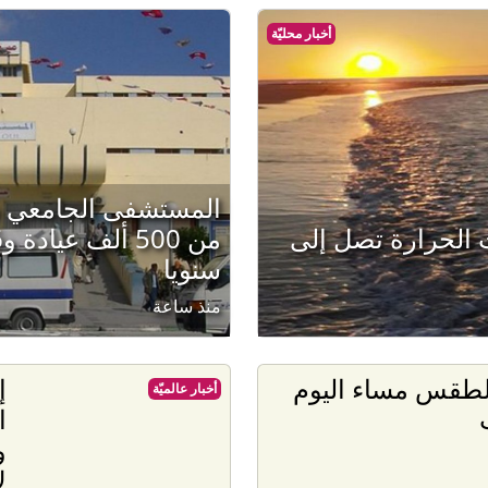
أخبار محليّة
المستشفى الجامعي س
 الحرارة تصل إلى
سنويا
منذ ساعة
لطقس مساء اليوم
إ
أخبار عالميّة
ا
و
ل