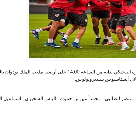
مورينيو يفرض ثلاث قواعد صارمة على لاعبي ريال مدريد
إيران تتحدث عن شرط جديد لإعادة فتح مضيق هرمز.. ما ه
نكيل وتعذيب في عرض البحر.. شهادات ناشطي أسطول غزة تفضح الرواي
أصول روسيا المجمدة.. كيف تمول أوروبا أوكرانيا دون مصادرة ا
يواجه المنتخب التونسي اليوم السبت نظيره البلجيكي بداية من الساعة 
ألمانيا ـ إصلاح التقاعد معركة كسر عظم لا تحتمل التأجيل
حالة الطقس مساء اليوم السبت
نتصر الطالبي - محمد أمين بن حميدة - الياس السخيري - اسماعيل الغ