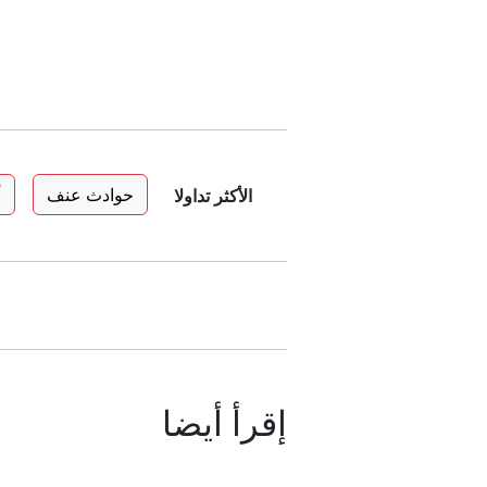
حوادث عنف
أ
الأكثر تداولا
إقرأ أيضا