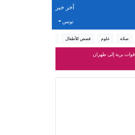
آخر خبر
تونس
صحّة
علوم
قصص للأطفال
قصص واقعية
عالم الأحلام
وات برية إلى طهران
ا تستهدف إيران