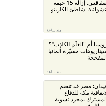
صفاقس: إزالة 15 خيمة
شوائية بشاطئ الكازينو
منذ ساعة
وسيا أم "العَلَم الكاذب"؟
يناريوهات مسيّرة ألمانيا
لمفخخة
منذ ساعة
يدان: مصر قد تنضم
اتفاقية مكة للدفاع
لمشترك بمجرد تسوية
سائل فنية