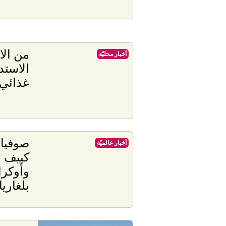
من الا
أخبار محليّة
الاستد
غذائي
صوفيا
أخبار عالميّة
كييف ب
وأوكرا
بلغاريا