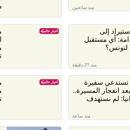
ط
منذ ساعتين
ستيراد إلى
م
أخبار عالميّة
امة: أي مستقبل
ا
 لتونس؟
م
ت
منذ 21 دقيقة
 تستدعي سفيرة
م
أخبار عالميّة
عد انفجار المسيرة..
م
نيا: لم نستهدف
ت
منذ ساعة