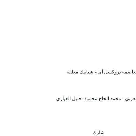
و؟
ة الإسرائيلية
لأموال؟
14.00 على أرضية ملعب الملك بودوان بالعاصمة بروكسل أمام شبابيك مغلقة
ربي - محمد الحاج محمود- خليل العياري
شارك