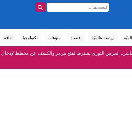
لميّة
رياضة عالميّة
إقتصاد
منوّعات
تكنولوجيا
ثقافة
باشر.. الحرس الثوري يشترط لفتح هرمز والكشف عن مخطط لإدخال ق
من الاستيراد إلى الاستدامة: أي مستقبل غذائي لتونس؟
لجامعي سهلول بسوسة يؤمّن أكثر من 500 ألف عيادة و16 ألف عملية جراحية سنويا
الطقس هذه الليلة.. درجات الحرارة تصل إلى 35 درجة
ا دامت لا تهاجم الدول الأعضاء.. فيدان: اتفاقية مكة للدفاع المشترك ل