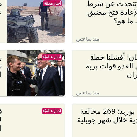
 تتحدث عن شرط
أخبار محليّة
إعادة فتح مضيق
ع
 ما هو؟
منذ ساعتين
ن: أفشلنا خطة
ر
أخبار عالميّة
 العدو قوات برية
س
ران
ا
منذ ساعتين
سيدي بوزيد: 269 مخالفة
ف
أخبار عالميّة
ية خلال شهر جويلية
ل
ا
م