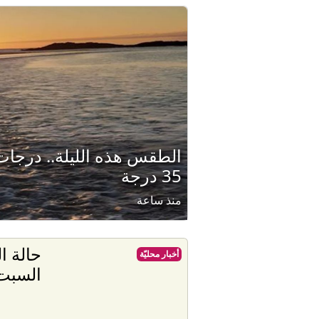
الطقس هذه الليلة.. درجات
35 درجة
منذ ساعة
حالة ا
أخبار محليّة
السبت