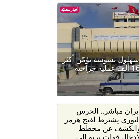
أخبار محليّة
هلول بسوسة يؤمّن أكثر
من 500 ألف عيادة و16 ألف عملية جراحية
يران مباشر.. الحرس
لثوري يشترط لفتح هرمز
الكشف عن مخطط
إدخال قوات برية إلى