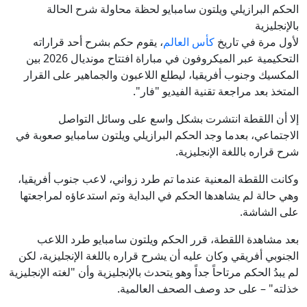
الحكم البرازيلي ويلتون سامبايو لحظة محاولة شرح الحالة
بالإنجليزية
لأول مرة في تاريخ
كأس العالم
، يقوم حكم بشرح أحد قراراته
التحكيمية عبر الميكروفون في مباراة افتتاح مونديال 2026 بين
المكسيك وجنوب أفريقيا، ليطلع اللاعبون والجماهير على القرار
المتخذ بعد مراجعة تقنية الفيديو "فار".
إلا أن اللقطة انتشرت بشكل واسع على وسائل التواصل
الاجتماعي، بعدما وجد الحكم البرازيلي ويلتون سامبايو صعوبة في
شرح قراره باللغة الإنجليزية.
وكانت اللقطة المعنية عندما تم طرد زواني، لاعب جنوب أفريقيا،
وهي حالة لم يشاهدها الحكم في البداية وتم استدعاؤه لمراجعتها
على الشاشة.
بعد مشاهدة اللقطة، قرر الحكم ويلتون سامبايو طرد اللاعب
الجنوبي أفريقي وكان عليه أن يشرح قراره باللغة الإنجليزية، لكن
لم يبدُ الحكم مرتاحاً جداً وهو يتحدث بالإنجليزية وأن "لغته الإنجليزية
خذلته" – على حد وصف الصحف العالمية.