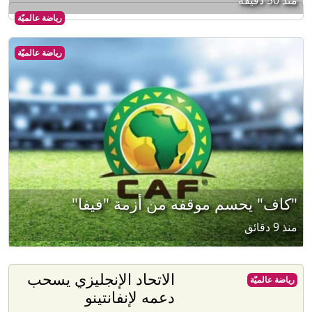
منذ 50 دقيقة
رياضة عالميّة
رياضة عالميّة
"كاف" يحسم موقفه من أزمة "فيفا"
منذ 9 دقائق
الاتحاد الإنجليزي يسحب
رياضة عالميّة
دعمه لإنفانتينو