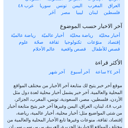
العراق
المغرب
اليمن
تونس
سوريا
عرب ٤٨
فلسطين
لبنان
ليبيا
مصر
آخَر
آخر الاخبار حسب الموضوع
أخبار محليّة
رياضة محليّة
أخبار عالميّة
رياضة عالميّة
إقتصاد
منوّعات
تكنولوجيا
ثقافة
صحّة
علوم
قصص للأطفال
قصص واقعية
عالم الأحلام
الأكثر قراءة
آخر ٢٤ ساعة
آخر أسبوع
آخر شهر
موقع آخر خبر يتيح لك متابعة آخر الأخبار من مختلف المواقع
المحلية والعالمية. آخر خبر يشمل أخبار محلية لعدة دول مثل
الأردن، فلسطين، مصر، السعودية، تونس، المغرب، الجزائر،
عرب ٤٨، لبنان، العراق، اليمن وغيرها آخر خبر يتيح متابعة أخبار
من شتى المواضيع مثل: أخبار محلية، أخبار عالمية، رياضة،
إقتصاد، ثقافة، منوعات وغيرها تابع الأخبار المحلية والعالمية من
مختلف المواقع الإخبارية: الجزيرة، العربية، بي بي سي، سي ان