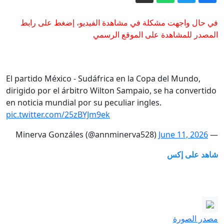
قادة باكستان وتركيا يتوجهون إلى
السعودية.. هل يُعلن اتفاق دفاعي ثلاثي؟
في حال واجهت مشكلة في مشاهدة الفيديو، إضغط على رابط
هل يعطل الحرس الثوري حسم اتفاق
المصدر للمشاهدة على الموقع الرسمي
الملاحة في هرمز؟
سياحة القنص في سيراييفو: التحقيقات
تتوسع في أربعة دول أوروبية
El partido México - Sudáfrica en la Copa del Mundo,
dirigido por el árbitro Wilton Sampaio, se ha convertido
مسؤول سابق في الموساد: لا توقفوا
en noticia mundial por su peculiar ingles.
الضربات في لبنان.. وترامب يكرر أخطاء
pic.twitter.com/25zBYJm9ek
أفغانستان
توقيع الاتفاق الثلاثي بين السعودية وتركيا
June 11, 2026
— Minerva Gonzáles (@annminerva528)
وباكستان.. بند "الدفاع المشترك" في صلب
الوثيقة
الثقافة: تهريب أكثر من 5 آلاف قطعة أثرية
شاهد على إكس
بعد 2003 تحمل أرقاماً متحفية
مصدر الصورة