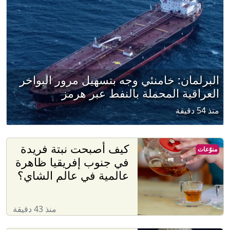
البرلمان: خامنئي وجه بتسهيل مرور البواخر
العراقية المحملة بالنفط عبر هرمز
منذ 54 دقيقة
كيف أصبحت نبتة فريدة
منوّعات
في جنوب إفريقيا ظاهرة
عالمية في عالم الشاي؟
منذ 43 دقيقة