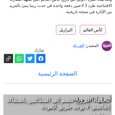
الافتتاحية طرد 3 لاعبين دفعة واحدة في حدث ربما ينبئ بالمزيد
من الإثارة في نسخة تاريخية.
كأس العالم
البرازيل
المصدر:
العربيّة
شارك
الصفحة الرئيسية
أخبار ذات صلة
مجدداً.. النرويج تنضم إلى المطالبين باستقالة
إنفانتينو: لا يوجد طريق للعودة