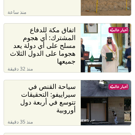
منذ ساعة
‏اتفاق مكة للدفاع
أخبار عالميّة
المشترك: أي هجوم
مسلح على أي دولة يعد
هجوما على الدول الثلاث
جميعها
منذ 32 دقيقة
سياحة القنص في
أخبار عالميّة
سيراييفو: التحقيقات
تتوسع في أربعة دول
أوروبية
منذ 35 دقيقة