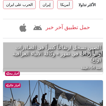
أمريكا
إيران
الحرب على ايران
الأكثر تداولا
حمل تطبيق آخر خبر
الصين تسجل ارتفاعاً كبيراً في الصادرات
إقرأ أيضا
والواردات في تموز » وكالة الانباء العراقية
(واع)
منذ 54 دقيقة
أخبار محليّة
أخبار عالميّة