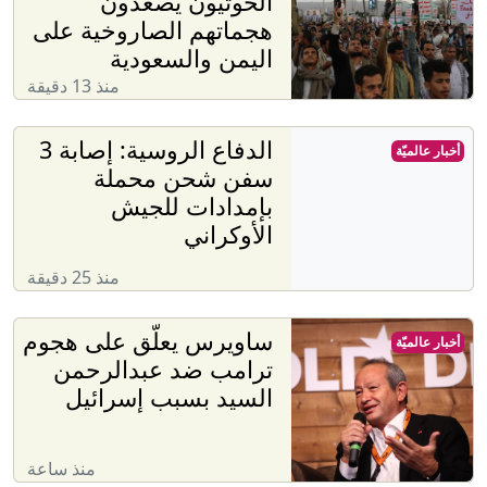
الحوثيون يصعّدون
هجماتهم الصاروخية على
اليمن والسعودية
منذ 13 دقيقة
الدفاع الروسية: إصابة 3
أخبار عالميّة
سفن شحن محملة
بإمدادات للجيش
الأوكراني
منذ 25 دقيقة
ساويرس يعلّق على هجوم
أخبار عالميّة
ترامب ضد عبدالرحمن
السيد بسبب إسرائيل
منذ ساعة