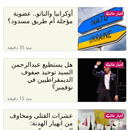
أوكرانيا والناتو.. عضوية
أخبار عالميّة
مؤجلة أم طريق مسدود؟
منذ 35 دقيقة
هل يستطيع عبدالرحمن
أخبار عالميّة
السيد توحيد صفوف
الديمقراطيين في
نوفمبر؟
منذ 15 دقيقة
عشرات القتلى ومخاوف
أخبار عالميّة
من انهيار الهدنة: