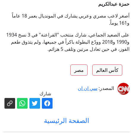
حمزة عبدالكريم
أصغر لاعب مصري وعربي يشارك في المونديال بعمر 18 عاماً
و161 يوماً.
على الصعيد الجماعي، شارك منتخب "الفراعنة" في 3 نسخ 1934
و1990 و2018 وودّع البطولة باكراً في جميعها، ولم يتذوق طعم
الفوز، في حين تعادل مرتين وتلقى 5 هزائم.
كأس العالم
مصر
المصدر:
سي ان ان
شارك
الصفحة الرئيسية