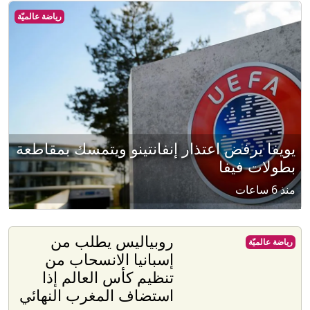
رياضة عالميّة
يويفا يرفض اعتذار إنفانتينو ويتمسك بمقاطعة
بطولات فيفا
منذ 6 ساعات
روبياليس يطلب من
رياضة عالميّة
إسبانيا الانسحاب من
تنظيم كأس العالم إذا
استضاف المغرب النهائي