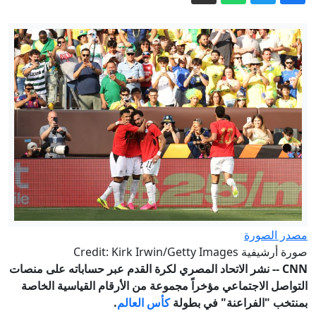
رئيس مجلس الشورى بإيران يعلق على
"استعراضات" ترامب
الاستخبارات الأميركية: بوتين قد يختبر
تماسك الناتو بهجوم محدود
مصر وتركيا: كيف توسّع التعاون العسكري
والدفاعي بين البلدين؟
الدفاع الروسية تعلن إسقاط 203 مسيرات
أوكرانية الليلة الماضية
الدفاع الروسية: إصابة 3 سفن شحن محملة
بإمدادات للجيش الأوكراني
النفط العراقي يرتفع بشكل طفيف في
مصدر الصورة
الأسواق العالمية
صورة أرشيفية Credit: Kirk Irwin/Getty Images
CNN -- نشر الاتحاد المصري لكرة القدم عبر حساباته على منصات
التواصل الاجتماعي مؤخراً مجموعة من الأرقام القياسية الخاصة
بمنتخب "الفراعنة" في بطولة
كأس العالم
.