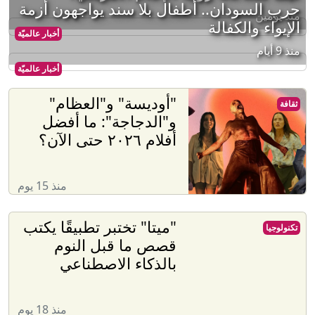
حرب السودان.. أطفال بلا سند يواجهون أزمة
منذ يومين
الإيواء والكفالة
أخبار عالميّة
منذ 9 أيام
أخبار عالميّة
"أوديسة" و"العظام"
ثقافة
و"الدجاجة": ما أفضل
أفلام ٢٠٢٦ حتى الآن؟
منذ 15 يوم
"ميتا" تختبر تطبيقًا يكتب
تكنولوجيا
قصص ما قبل النوم
بالذكاء الاصطناعي
منذ 18 يوم