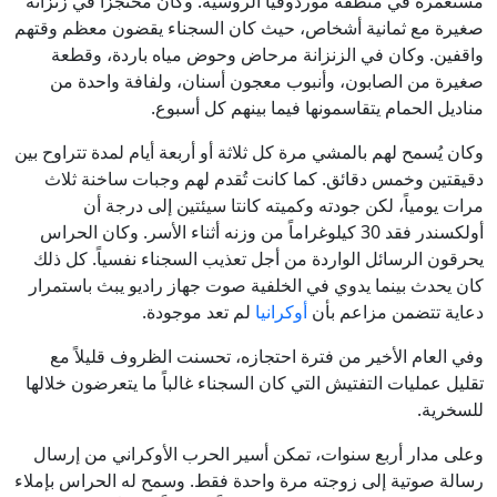
مستعمرة في منطقة موردوفيا الروسية. وكان محتجزاً في زنزانة
صغيرة مع ثمانية أشخاص، حيث كان السجناء يقضون معظم وقتهم
واقفين. وكان في الزنزانة مرحاض وحوض مياه باردة، وقطعة
صغيرة من الصابون، وأنبوب معجون أسنان، ولفافة واحدة من
مناديل الحمام يتقاسمونها فيما بينهم كل أسبوع.
وكان يُسمح لهم بالمشي مرة كل ثلاثة أو أربعة أيام لمدة تتراوح بين
دقيقتين وخمس دقائق. كما كانت تُقدم لهم وجبات ساخنة ثلاث
مرات يومياً، لكن جودته وكميته كانتا سيئتين إلى درجة أن
أولكسندر فقد 30 كيلوغراماً من وزنه أثناء الأسر. وكان الحراس
يحرقون الرسائل الواردة من أجل تعذيب السجناء نفسياً. كل ذلك
كان يحدث بينما يدوي في الخلفية صوت جهاز راديو يبث باستمرار
دعاية تتضمن مزاعم بأن
أوكرانيا
لم تعد موجودة.
وفي العام الأخير من فترة احتجازه، تحسنت الظروف قليلاً مع
تقليل عمليات التفتيش التي كان السجناء غالباً ما يتعرضون خلالها
للسخرية.
وعلى مدار أربع سنوات، تمكن أسير الحرب الأوكراني من إرسال
رسالة صوتية إلى زوجته مرة واحدة فقط. وسمح له الحراس بإملاء