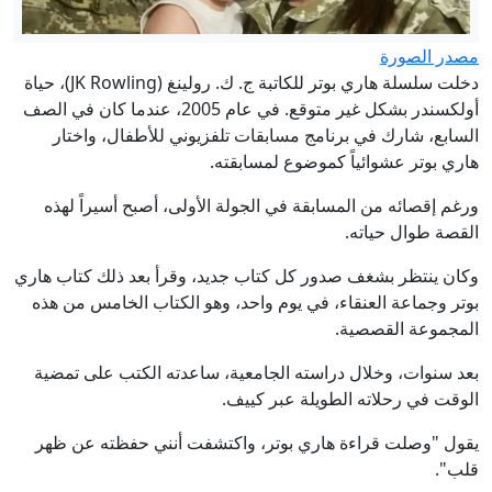
مصدر الصورة
دخلت سلسلة هاري بوتر للكاتبة ج. ك. رولينغ (JK Rowling)، حياة
أولكسندر بشكل غير متوقع. في عام 2005، عندما كان في الصف
السابع، شارك في برنامج مسابقات تلفزيوني للأطفال، واختار
هاري بوتر عشوائياً كموضوع لمسابقته.
ورغم إقصائه من المسابقة في الجولة الأولى، أصبح أسيراً لهذه
القصة طوال حياته.
وكان ينتظر بشغف صدور كل كتاب جديد، وقرأ بعد ذلك كتاب هاري
بوتر وجماعة العنقاء، في يوم واحد، وهو الكتاب الخامس من هذه
المجموعة القصصية.
بعد سنوات، وخلال دراسته الجامعية، ساعدته الكتب على تمضية
الوقت في رحلاته الطويلة عبر كييف.
يقول "وصلت قراءة هاري بوتر، واكتشفت أنني حفظته عن ظهر
قلب".