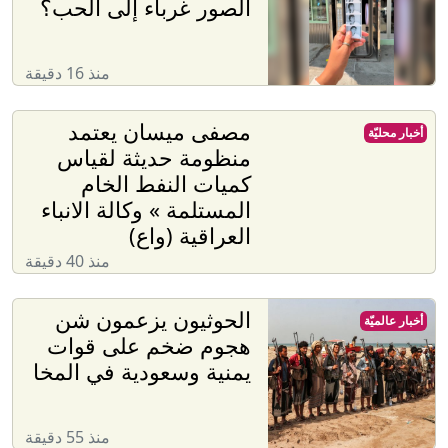
الصور غرباء إلى الحب؟
منذ 16 دقيقة
مصفى ميسان يعتمد
أخبار محليّة
منظومة حديثة لقياس
كميات النفط الخام
المستلمة » وكالة الانباء
العراقية (واع)
منذ 40 دقيقة
الحوثيون يزعمون شن
أخبار عالميّة
هجوم ضخم على قوات
يمنية وسعودية في المخا
منذ 55 دقيقة