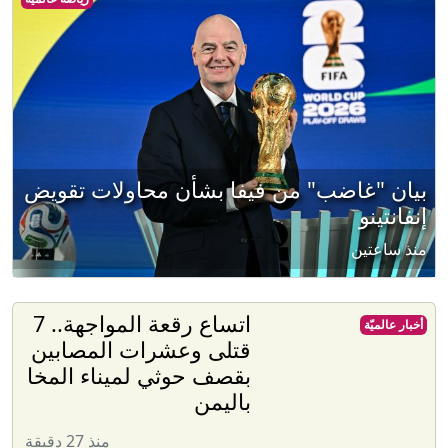
بيان "غاضب" من فيفا بشأن محاولات تقويض
إنفانتينو
منذ ساعتين
اتساع رقعة المواجهة.. 7
أخبار عالميّة
قتلى وعشرات المصابين
بقصف حوثي لميناء المخا
باليمن
منذ 27 دقيقة