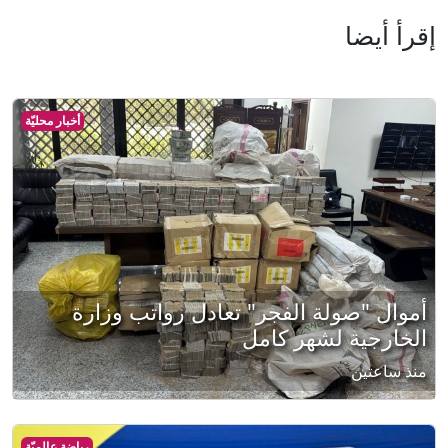
إقرأ أيضا
أخبار محليّة
أموال "صولة الفجر" تعادل رواتب وزارة
الخارجية لشهر كامل
منذ ساعتين
رياضة عالميّة