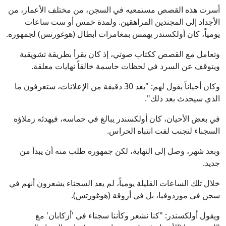
أسرت هذه القصص مستمعيه في السجن، من مختلف الأعمار، من
الأجداد إلى المجندين المراهقين. ولمدة خمس أو ست ساعات
يومياً، كان أولكسندر يهمس بمغامرات أبطال (هوغورتس) لجمهوره.
وتعامل مع القصص ككتاب صوتي، إذ كان يقرأ بطريقة تشويقية
ويتوقف عن السرد في لحظات حاسمة خالقاً نهايات معلقة.
وكان أحياناً يقول لهم: "بعد 30 دقيقة من الإعلانات، ستعرفون ما
الذي سيحدث بعد ذلك".
في بعض الأحيان، كان أولكسندر يبالغ في حماسه، فيهدئه زملاؤه
السجناء لتجنب لفت انتباه الحراس.
وبعد شهر، وصل إلى النهاية، لكن جمهوره طلب منه أن يبدأ من
جديد.
خلال تلك الساعات القليلة يومياً، لم يعد السجناء يشعرون أنهم في
سجن في موردوفيا، بل في أروقة (هوغورتس).
ويقول أولكسندر: "كنا نشعر وكأننا سجناء في 'أزكابان' مع