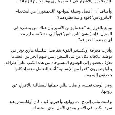
'الديمنتورز' (الأشرار في قصص هاري بوتر) خارج الزنزانة".
وأضاف أن "أفضل وسيلة لمواجهة 'الديمنتورز' هي استخدام
'الباتروناس' (قوة واقية تطردهم)".
وتابع بالقول إنه "عندما يؤمن الأسير بأن هناك من ينتظره في
المنزل، فإنه يُنشئ 'باتروناس' قوياً إلى حد لا تستطيع معه
أي'ديمنتور' اختراقه".
وأثرت معرفة أولكسندر القوية بتفاصيل سلسلة هاري بوتر في
توطيد علاقاته بكل من في السجن، بمن فيهم الحراس. فعندما
تعرّف بعضهم إلى الوشوم المستوحاة من هذه الكتب على أطرافه،
بدأوا يظهرون "قدراً من الإنسانية" أثناء التعامل معه، إذ كانوا
يتحدثون إليه بود.
وفي الوقت نفسه، واصلت نيللي حملتها للمطالبة بالإفراج عن
زوجها.
وكتبت نيللي إلى ج. ك. رولنغ، وأخبرتها كيف كان أولكسندر يعيد
سرد الكتب في الأسر ومدى الأمل الذي منحته له.