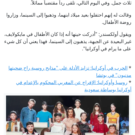
ثلاث جمل. وفي اليوم التالي، تلقى رداً مقتضباً مماثلاً.
وقالت له إنهم احتفلوا بعيد ميلاد ابنهما، وذهبوا إلى السينما، وزاروا
روضة الأطفال.
ويقول أولكسندر: "أدركت حينها أنه إذا كان الأطفال في مايكولايف،
غير البعيدة عن الجبهة، يذهبون إلى السينما، فهذا يعني أن كل شيء
على ما يرام في أوكرانيا".
*
الحرب في أوكرانيا: تزايد الأدلة على "مذابح روسية راح ضحيتها
مدنيون" في بوتشا
*
روسيا وأوكرانيا: الإفراج عن المغربي المحكوم بالإعدام في
أوكرانيا بوساطة سعودية