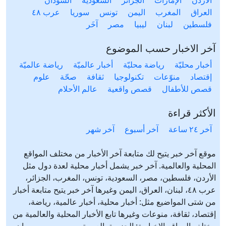
العراق
المغرب
اليمن
تونس
سوريا
عرب ٤٨
فلسطين
لبنان
ليبيا
مصر
آخَر
آخر الاخبار حسب الموضوع
أخبار محليّة
رياضة محليّة
أخبار عالميّة
رياضة عالميّة
إقتصاد
منوّعات
تكنولوجيا
ثقافة
صحّة
علوم
قصص للأطفال
قصص واقعية
عالم الأحلام
الأكثر قراءة
آخر ٢٤ ساعة
آخر أسبوع
آخر شهر
موقع آخر خبر يتيح لك متابعة آخر الأخبار من مختلف المواقع
المحلية والعالمية. آخر خبر يشمل أخبار محلية لعدة دول مثل
الأردن، فلسطين، مصر، السعودية، تونس، المغرب، الجزائر،
عرب ٤٨، لبنان، العراق، اليمن وغيرها آخر خبر يتيح متابعة أخبار
من شتى المواضيع مثل: أخبار محلية، أخبار عالمية، رياضة،
إقتصاد، ثقافة، منوعات وغيرها تابع الأخبار المحلية والعالمية من
مختلف المواقع الإخبارية: الجزيرة، العربية، بي بي سي، سي ان