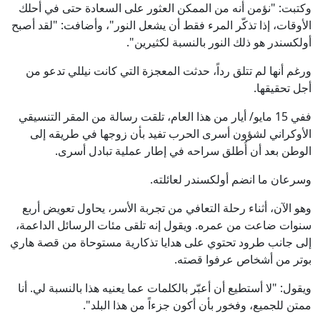
وكتبت: "نؤمن أنه من الممكن العثور على السعادة حتى في أحلك
الأوقات، إذا تذكّر المرء فقط أن يشعل النور"، وأضافت: "لقد أصبح
أولكسندر هو ذلك النور بالنسبة لكثيرين".
ورغم أنها لم تتلق رداً، حدثت المعجزة التي كانت نيللي تدعو من
أجل تحقيقها.
ففي 15 مايو/ أيار من هذا العام، تلقت رسالة من المقر التنسيقي
الأوكراني لشؤون أسرى الحرب تفيد بأن زوجها في طريقه إلى
الوطن بعد أن أُطلق سراحه في إطار عملية تبادل أسرى.
وسرعان ما انضم أولكسندر لعائلته.
وهو الآن، أثناء رحلة التعافي من تجربة الأسر، يحاول تعويض أربع
سنوات ضاعت من عمره. ويقول إنه تلقى مئات الرسائل الداعمة،
إلى جانب طرود تحتوي على هدايا تذكارية مستوحاة من قصة هاري
بوتر من أشخاص عرفوا قصته.
ويقول: "لا أستطيع أن أعبّر بالكلمات عما يعنيه هذا بالنسبة لي. أنا
ممتن للجميع، وفخور بأن أكون جزءاً من هذا البلد".