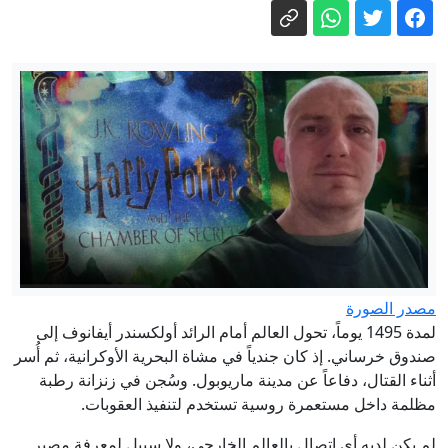
5 أسئلة حول اتفاقية مكة.. هل تمثل نواة
لـ"ناتو إسلامي"؟
"روساتوم" تبدأ في إعادة موظفيها إلى
محطة "بوشهر" النووية في إيران
وسط موجة الحر.. أهالي كاليفورنيا
يتوجهون إلى الأنهار رغم مخاطر المياه
كيف تحولت الخرائط الانتخابية الجديدة
بأمريكا لوقود يحرك الناخبين السود؟
تصل إلى مليون دينار.. مرور أربيل تعلن
تفاصيل ورسوم تظليل زجاج السيارات
مصدر الصورة
لمدة 1495 يوماً، تحول العالم أمام الرائد أولكسندر أيفانوف إلى
صندوق خرساني. إذ كان جندياً في مشاة البحرية الأوكرانية، ثم أُسر
أثناء القتال، دفاعاً عن مدينة ماريوبول. وسُجن في زنزانة رطبة
مظلمة داخل مستعمرة روسية تستخدم لتنفيذ العقوبات.
لم يكن لديه أي اتصال بالعالم الخارجي، ولا سبيل لمعرفة مصير