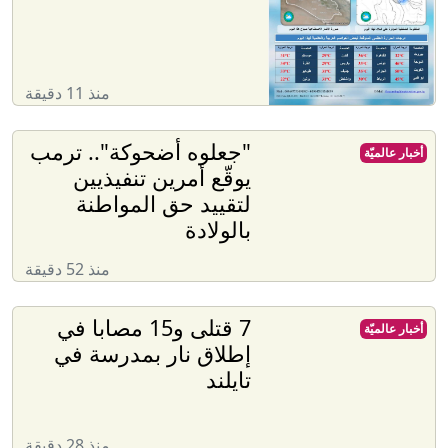
منذ 11 دقيقة
"جعلوه أضحوكة".. ترمب
أخبار عالميّة
يوقّع أمرين تنفيذيين
لتقييد حق المواطنة
بالولادة
منذ 52 دقيقة
7 قتلى و15 مصابا في
أخبار عالميّة
إطلاق نار بمدرسة في
تايلند
منذ 28 دقيقة