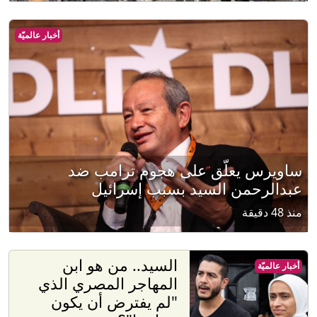
أخبار عالميّة
ساويرس يعلّق على هجوم ترامب ضد
عبدالرحمن السيد بسبب إسرائيل
منذ 48 دقيقة
السيد.. من هو ابن
أخبار عالميّة
المهاجر المصري الذي
"لم يفترض أن يكون