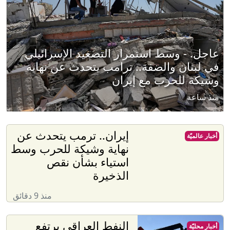
عاجل. - وسط استمرار التصعيد الإسرائيلي
في لبنان والضفة.. ترامب يتحدث عن نهاية
وشيكة للحرب مع إيران
منذ ساعة
إيران.. ترمب يتحدث عن
أخبار عالميّة
نهاية وشيكة للحرب وسط
استياء بشأن نقص
الذخيرة
منذ 9 دقائق
النفط العراقي يرتفع
أخبار محليّة