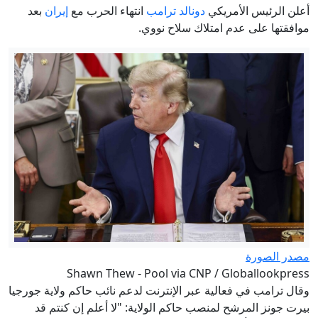
7 قتلى و15 مصابا في إطلاق نار بمدرسة
أعلن الرئيس الأمريكي
دونالد ترامب
انتهاء الحرب مع
إيران
بعد
في تايلند
موافقتها على عدم امتلاك سلاح نووي.
"جعلوه أضحوكة".. ترمب يوقّع أمرين
تنفيذيين لتقييد حق المواطنة بالولادة
مصر وتركيا: كيف توسّع التعاون العسكري
والدفاعي بين البلدين؟
الدفاع الروسية: إصابة 3 سفن شحن محملة
بإمدادات للجيش الأوكراني
ترامب يحاول مجدداً تقييد حق المواطنة
بالولادة في الولايات المتحدة عبر أوامر
تنفيذية جديدة
العامري يدعو فصائل المقاومة إلى تأجيل
الرد على الاعتداء السعودي الأميركي من
مصدر الصورة
أجل مصلحة العراق العليا » وكالة الانباء
Shawn Thew - Pool via CNP / Globallookpress
العراقية (واع)
وقال ترامب في فعالية عبر الإنترنت لدعم نائب حاكم ولاية جورجيا
بيرت جونز المرشح لمنصب حاكم الولاية: "لا أعلم إن كنتم قد