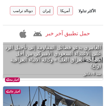
أمريكا
إيران
دونالد ترامب
الأكثر تداولا
حمل تطبيق آخر خبر
العامري يدعو فصائل المقاومة إلى تأجيل الرد
على الاعتداء السعودي الأميركي من أجل
إقرأ أيضا
مصلحة العراق العليا » وكالة الانباء العراقية
(واع)
منذ 8 دقائق
أخبار محليّة
أخبار عالميّة