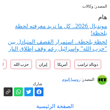
المصدر: وكالات
هام
مونديال 2026.. كل ما تريد معرفته لحظة
بلحظة!
لحظة بلحظة.. استمرار القصف المتبادل بين
"حزب الله" وإسرائيل رغم وقف إطلاق النار
دونالد ترامب
أمريكا
إيران
حزب الله
ال
المصدر:
روسيا اليوم
شارك
الصفحة الرئيسية