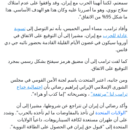
سمعتم، لكننا أنهينا الحرب مع إيران، وقد وافقوا على عدم امتلاك
سلاح نووي، وهو ما أصررنا عليه وكان هذا هو الهدف الأساسي. هذا
ما شكل 95% من الاتفاق".
وأفاد ترامب، مساء أمس الخميس، بأنه تم التوصل إلى
تسوية
عادلة للحرب
مع إيران، مشيرا إلى أن التوقيع على الاتفاق في
أوروبا سيكون في غضون الأيام القليلة القادمة بحضور نائبه جي دي
فانس.
كما لفت ترامب إلى أن مضيق هرمز سيفتح بشكل رسمي بمجرد
التوقيع على الاتفاق.
ومن جانبه، اعتبر المتحدث باسم لجنة الأمن القومي في مجلس
الشورى الإسلامي الإيراني إبراهيم رضائي بأن
احتمالية خداع
ترامب لنا "مرتفعة"
، وتصريحاته "إما كذب أو هراء".
وأكد رضائي أن إيران لن تتراجع عن شروطها، مشيرا إلى أن
"
الولايات المتحدة
لن تأخذ بالمفاوضات ما لم تأخذه بالحرب". وشدد
على أن طهران مستعدة لكافة السيناريوهات، داعياً الولايات
المتحدة إلى "قبول حق إيران في الحصول على الطاقة النووية".