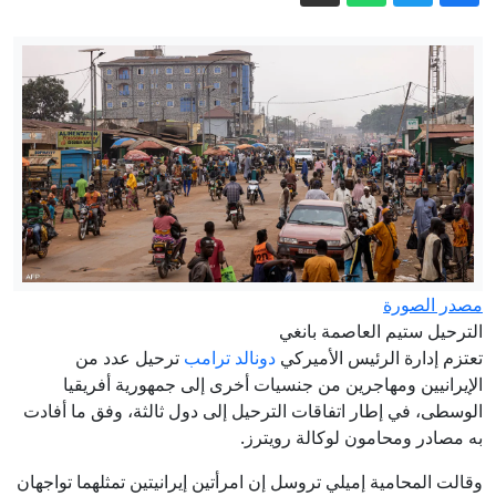
سكان قرية بلغارية قلقون من "عواقب"
توريط قريتهم في حرب إيران
قواعد وبنى تحتية.. إسرائيل تستنسخ نموذج
غزة في جنوب لبنان
تركيا: اتفاقية الدفاع مع السعودية وباكستان
لا تتعارض مع التزامات الناتو
"المعاملة بالمثل".. إسبانيا: فحص جوازات
المسافرين الإيطاليين يبدأ ليل السبت
نيوزويك: هل تتجمع حروب العالم الصغرى
لتشعل حربا عالمية ثالثة؟
مصدر الصورة
الترحيل ستيم العاصمة بانغي
ظهور "الصندوق الأسود" لفرحان
تعتزم إدارة الرئيس الأميركي
دونالد ترامب
ترحيل عدد من
الفرطوسي ومطالبات باعتقاله
الإيرانيين ومهاجرين من جنسيات أخرى إلى جمهورية أفريقيا
الوسطى، في إطار اتفاقات الترحيل إلى دول ثالثة، وفق ما أفادت
به مصادر ومحامون لوكالة رويترز.
وقالت المحامية إميلي تروسل إن امرأتين إيرانيتين تمثلهما تواجهان