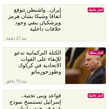
إيران.. واشنطن تتوقع
أخبار عالميّة
اتفاقا وشيكا بشأن هرمز
وبزشكيان ينفي وجود
خلافات داخلية
منذ 27 دقيقة
الكتلة التركمانية تدعو
أخبار محليّة
للإبقاء على القوات
الاتحادية في كركوك
وطوزخورماتو
منذ 10 دقائق
قواعد وبنى تحتية..
أخبار عالميّة
إسرائيل تستنسخ نموذج
غزة في جنوب لبنان