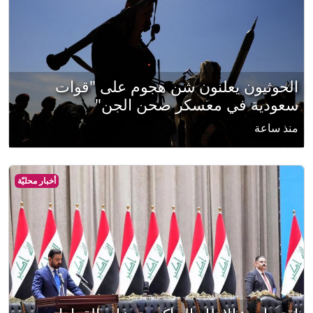
الحوثيون يعلنون شن هجوم على "قوات
سعودية في معسكر صحن الجن"
منذ ساعة
أخبار محليّة