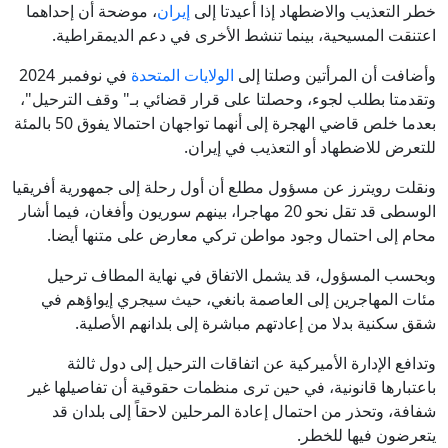
خطر التعذيب والاضطهاد إذا أعيدتا إلى
إيران
، موضحة أن إحداهما
اعتنقت المسيحية، بينما تنشط الأخرى في دعم الديمقراطية.
وأضافت أن المرأتين وصلتا إلى
الولايات المتحدة
في نوفمبر 2024
وتقدمتا بطلب لجوء، وحصلتا على قرار قضائي بـ" وقف الترحيل"،
بعدما خلص قاضي الهجرة إلى أنهما تواجهان احتمالا يفوق 50 بالمئة
للتعرض للاضطهاد أو التعذيب في إيران.
ونقلت رويترز عن مسؤول مطلع أن أول رحلة إلى جمهورية أفريقيا
الوسطى قد تقل نحو 20 مهاجرا، بينهم سوريون وأفغان، فيما أشار
محام إلى احتمال وجود مواطن تركي معارض على متنها أيضا.
وبحسب المسؤول، قد يشمل الاتفاق في نهاية المطاف ترحيل
مئات المهاجرين إلى العاصمة بانغي، حيث سيجري إيواؤهم في
شقق سكنية بدلا من إعادتهم مباشرة إلى بلدانهم الأصلية.
وتدافع الإدارة الأميركية عن اتفاقات الترحيل إلى دول ثالثة
باعتبارها قانونية، في حين ترى منظمات حقوقية أن تفاصيلها غير
شفافة، وتحذر من احتمال إعادة المرحلين لاحقاً إلى بلدان قد
يتعرضون فيها للخطر.