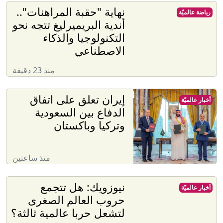
نهاية "حقبة المراهنات"..
رياضة عالميّة
أندية البريميرليغ تتجه نحو
التكنولوجيا والذكاء
الاصطناعي
منذ 23 دقيقة
إيران تعلق على اتفاق
أخبار عالميّة
الدفاع بين السعودية
وتركيا وباكستان
منذ ساعتين
نيوزويك: هل تتجمع
أخبار عالميّة
حروب العالم الصغرى
لتشعل حربا عالمية ثالثة؟