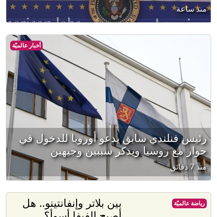
منذ ساعة
أخبار عالميّة
رئيس فنلندي سابق يدعو أوروبا للدخول في
حوار مع روسيا ويذكر سببين وجيهين
منذ 7 دقائق
بين بلاتر وإنفانتينو.. هل
رياضة عالميّة
أصبح الفيفا أسوأ؟