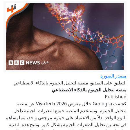
5 أسئلة حول اتفاقية مكة.. هل تمثل نواة
لـ"ناتو إسلامي"؟
الدفاع الروسية: تحرير بلدتين في دونيتسك
كشك تصوير في نيويورك.. هل تقود هذه
الصور غرباء إلى الحب؟
سوريا تعلن التوصل إلى مذكرة تفاهم مع
روسيا بشأن المواقع العسكرية في حميميم
وطرطوس
إيران مباشر.. خامنئي يلتقي بزشكيان
مصدر الصورة
وعراقجي يتحدث عن تبادل رسائل مع
التعليق على الفيديو، منصة لتحليل الجينوم بالذكاء الاصطناعي
واشنطن
إعلام إيراني: نشر صور للمرشد الأعلى
منصة لتحليل الجينوم بالذكاء الاصطناعي
Published
مجتبى خامنئي في أماكن عامة قريبًا
كشفت Genogra خلال معرض VivaTech 2026 عن منصة
لتحليل الجينوم. وتستخدم المنصة جميع التغيرات الجينية داخل
النوع الواحد بدلاً من الاعتماد على جينوم مرجعي واحد، مما يساهم
في تحسين تحليل الطفرات الجينية بشكل كبير. وتتيح هذه التقنية