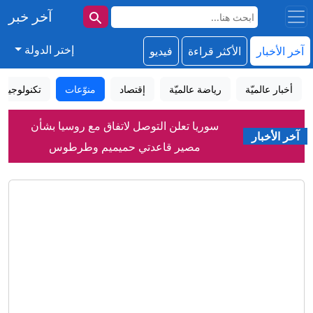
آخر خبر
إختر الدولة
آخر الأخبار
الأكثر قراءة
فيديو
أخبار عالميّة
رياضة عالميّة
إقتصاد
منوّعات
تكنولوجيا
سوريا تعلن التوصل لاتفاق مع روسيا بشأن
آخر الأخبار
مصير قاعدتي حميميم وطرطوس
دمشق تعلن التوصل إلى اتفاق مع موسكو
بشأن مصير قاعدتيها بسوريا
اتساع رقعة المواجهة.. 7 قتلى وعشرات
المصابين بقصف حوثي لميناء المخا باليمن
رغم فقدانه البصر.. رجل يتحدى واقعه
ويصنع خبز التورتيلا عن طريق اللمس
ما هي قدرات ألمانيا للتصدي لخطر