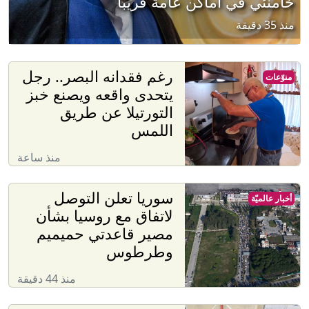
خامنئي في أماكن عامة قريبًا
منذ 35 دقيقة
رغم فقدانه البصر.. رجل
منوّعات
يتحدى واقعه ويصنع خبز
التورتيلا عن طريق
اللمس
منذ ساعة
سوريا تعلن التوصل
أخبار عالميّة
لاتفاق مع روسيا بشأن
مصير قاعدتي حميميم
وطرطوس
منذ 44 دقيقة