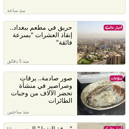
منذ ساعة
حريق في مطعم ببغداد..
أخبار عالميّة
إنقاذ العشرات "بسرعة
فائقة"
منذ 5 دقائق
صور صادمة.. يرقات
منوّعات
وصراصير في منشأة
تحضر الآلاف من وجبات
الطائرات
منذ ساعتين
"ورقة النفط" المسمومة:
أخبار عالميّة