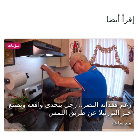
إقرأ أيضا
منوّعات
رغم فقدانه البصر.. رجل يتحدى واقعه ويصنع
خبز التورتيلا عن طريق اللمس
منذ ساعة