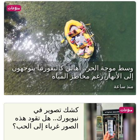
منوّعات
وسط موجة الحر.. أهالي كاليفورنيا يتوجهون
إلى الأنهار رغم مخاطر المياه
منذ ساعة
كشك تصوير في
منوّعات
نيويورك.. هل تقود هذه
الصور غرباء إلى الحب؟