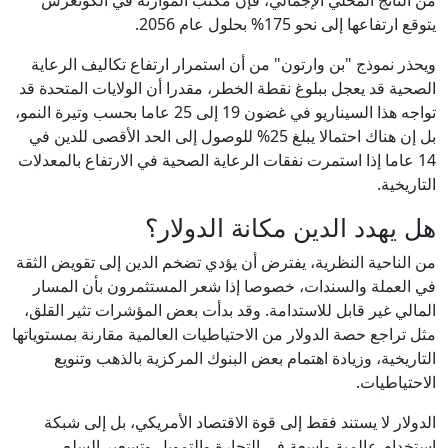
من الناتج المحلي الإجمالي، فإن مكتب الموازنة في الكونغرس
يتوقع ارتفاعها إلى نحو 175% بحلول عام 2056.
ويحذر نموذج "بن وارتون" من أن استمرار ارتفاع تكاليف الرعاية
الصحية قد يعجل ببلوغ نقطة الخطر، مقدرا أن الولايات المتحدة قد
تواجه هذا السيناريو في غضون 19 إلى 25 عاما بحسب وتيرة النمو،
بل إن هناك احتمالا يبلغ 25% للوصول إلى الحد الأقصى للدين في
14 عاما إذا استمرت نفقات الرعاية الصحية في الارتفاع بالمعدلات
التاريخية.
هل يهدد الدين مكانة الدولار؟
من الناحية النظرية، يفترض أن يؤدي تضخم الدين إلى تقويض الثقة
في العملة والسندات، خصوصا إذا شعر المستثمرون بأن المسار
المالي غير قابل للاستدامة. وقد بدأت بعض المؤشرات تثير القلق،
مثل تراجع حصة الدولار من الاحتياطيات العالمية مقارنة بمستوياتها
التاريخية، وزيادة اهتمام بعض البنوك المركزية بالذهب وتنويع
الاحتياطيات.
الدولار لا يستند فقط إلى قوة الاقتصاد الأمريكي، بل إلى شبكة
استخدام عالمية واسعة في التجارة والتمويل وتسعير السلع