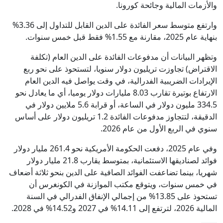
والأزمات المالية وجائحة كورونا.
وارتفع متوسط سعر الفائدة على الدين القابل للتداول إلى 3.36%
بنهاية عام 2025، مقارنة مع 1.55% فقط قبل خمس سنوات.
وتظهر البيانات أن مدفوعات الفائدة على الدين العام (تكلفة
الاقتراض) تجاوزت تريليون دولار سنويا، لتستحوذ على نحو ربع
الإيرادات الضريبية الفدرالية، في وقت يواصل فيه الدين العام
الارتفاع بوتيرة تقارب 8.03 مليارات دولار يوميا، أي ما يعادل نحو
334.5 مليون دولار في الساعة، أو قرابة 5.6 ملايين دولار في
الدقيقة، لتتجاوز مدفوعات الفائدة 1.2 تريليون دولار على أساس
سنوي في الربع الأول من عام 2026.
وفي عام 2025، دفعت الحكومة الأمريكية نحو 261.4 مليار دولار
فوائد لصناديقها الاستئمانية، بمتوسط يقارب 21.8 مليار دولار
شهريا، بينما تضاعفت الفوائد الصافية على الدين بنحو ثلاثة أضعاف
في خمس سنوات، ويتوقع مكتب الموازنة في الكونغرس أن
تستحوذ على 13.85% من إجمالي الإنفاق الفدرالي في السنة
المالية 2026، لترتفع إلى 14.11% في 2027 و14.52% في 2028.