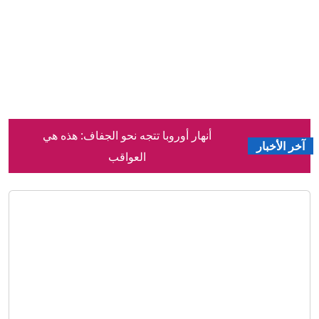
إيران.. ترمب يفضل التعامل “بهدوء” مع
آخر الأخبار
طهران وخامنئي يلتقي بزشكيان
مسؤول أميركي: البيت الأبيض لم ينزعج
من رفض نتنياهو خطة غزة
الهلال السوداني يعلن التعاقد مع المدرب
الألماني جوزيف زينباو
حمد بن جاسم يعلق على "مماطلة" إيران
في التفاوض مع أمريكا
ترامب: المفاوضات مع إيران جارية مثل