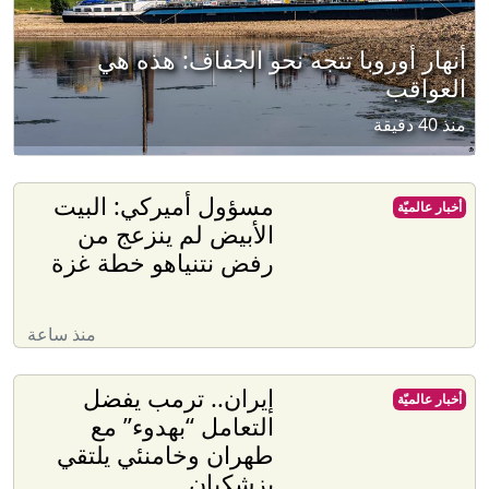
أنهار أوروبا تتجه نحو الجفاف: هذه هي
العواقب
منذ 40 دقيقة
مسؤول أميركي: البيت
أخبار عالميّة
الأبيض لم ينزعج من
رفض نتنياهو خطة غزة
منذ ساعة
إيران.. ترمب يفضل
أخبار عالميّة
التعامل “بهدوء” مع
طهران وخامنئي يلتقي
بزشكيان