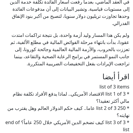
في العقد الماضي، بعدما رفعت أسعار الفائدة تكلفة خدمة الدين
إلى مستويات قياسية. وتشير البيانات إلى أن مدفوعات الفائدة
وحدها تجاوزت تريليون دولار سنويا، لتصبح من أكبر بنود الإنفاق
الفدرالي.
ولم يكن هذا المسار وليد أزمة واحدة، بل نتيجة تراكمات امتدت
عقودا، بدأت بانتهاء مرحلة الفوائض المالية في مطلع الألفية، ثم
تعززت بالحروب، والأزمة المالية العالمية وجائحة كورونا، إلى
جانب النمو المستمر في برامج الرعاية الصحية والتقاعد، بينما
تراجعت الإيرادات بفعل التخفيضات الضريبية المتكررة.
اقرأ أيضا
list of 3 items
* list 1 of 3 الاقتصاد الأمريكي.. لماذا يدفع الأفراد تكلفة نظام
مالي أكثر تعقيدا؟
* list 2 of 3 250 عاما.. كيف حكم الدولار العالم وهل يقترب من
نهايته؟
* list 3 of 3 كيف تضخم الدين الأمريكي خلال 250 عاماً؟ end of
list