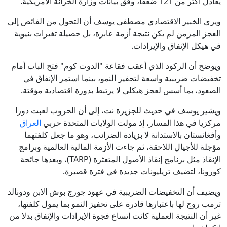
يعادل أكثر من 121 ضعفا، وفق بيانات وزارة الخزانة الأمريكية.
ويرى الخبير الاقتصادي مصطفى يوسف أن التحول من الفائض إلى
العجز المزمن لم يكن نتيجة أزمة عابرة، بل حصيلة تغيرات بنيوية
في هيكل الإنفاق والإيرادات.
ويوضح أن الركود الذي أعقب فقاعة "الدوت كوم" فتح الباب أمام
تخفيضات ضريبية واسعة لتحفيز النمو، بينما استمر الإنفاق في
الصعود، بما أسس لعجز هيكلي لا يرتبط بدورة اقتصادية مؤقتة.
ويشير يوسف في حديث للجزيرة نت، إلى أن الحروب لعبت دورا
مركزيا في هذا المسار، إذ مولت الولايات المتحدة حربي
العراق
وأفغانستان بالاستدانة لا بزيادة الضرائب، وهو ما جعل كلفتهما
مؤجلة للأجيال اللاحقة، ثم جاءت الأزمة المالية العالمية وبرامج
الإنقاذ مثل برنامج إنقاذ الأصول المتعثرة (TARP)، وبعدها جائحة
كورونا، لتضيف تريليونات جديدة في فترة قصيرة.
ويضيف أن التخفيضات الضريبية في عهود جورج بوش الابن ودونالد
ترمب روج لها باعتبارها قادرة على تحفيز النمو بما يمول كلفتها،
غير أن النتيجة العملية كانت اتساع فجوة الإيرادات والإنفاق بدلا من