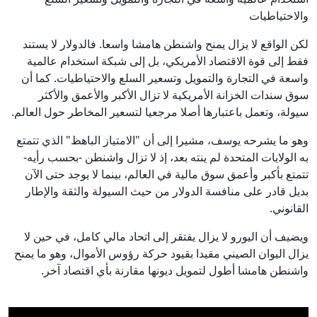
والاحتياطيات
لكن الواقع لا يزال يمنح واشنطن هامشا واسعا. فالدولار لا يستند
فقط إلى قوة الاقتصاد الأمريكي، بل إلى شبكة استخدام عالمية
واسعة في التجارة والتمويل وتسعير السلع والاحتياطيات. كما أن
سوق سندات الخزانة الأمريكية لا تزال الأكبر والأعمق والأكثر
سيولة، وتعمل باعتبارها أصلا مرجعيا لتسعير المخاطر حول العالم.
وهو ما يشرحه يوسف، مشيرا إلى أن "الامتياز الباهظ" الذي تتمتع
به الولايات المتحدة لم ينته بعد، إذ لا تزال واشنطن -بحسب رأيه-
تتمتع بأكبر وأعمق سوق مالية في العالم، بينما لا يوجد حتى الآن
بديل قادر على منافسة الدولار من حيث السيولة والثقة والإطار
القانوني.
ويضيف أن اليورو لا يزال يفتقر إلى اتحاد مالي كامل، في حين لا
يزال اليوان الصيني مقيدا بقيود حركة رؤوس الأموال، وهو ما يمنح
واشنطن هامشا أطول لتمويل ديونها مقارنة بأي اقتصاد آخر.