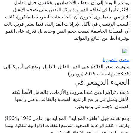
ويشير النويلة إلى أن معظم الاقتصاديين يختلفون حول العامل
الأكثر تأثيرا في تفاقم الدين، إذ يركز البعض على تضخم الإنفاق
الإلزامي، بينما يرى آخرون أن التخفيضات الضريبية المتكررة كانت
السبب الرئيسي في تآكل الإيرادات الفدرالية، فيما يعتبر فريق ثالث
أن المسألة الحاسمة ليست حجم الدين وحده، بل قدرته على النمو
بوتيرة أبطأ من الناتج والفوائد.
مصدر الصورة
متوسط سعر الفائدة على الدين القابل للتداول ارتفع في أمريكا إلى
3.36% بنهاية عام 2025 (رويترز)
العبء الديمغرافي
لا يقف تراكم الدين عند الحروب والأزمات، فالعامل الأبطأ لكنه
الأثقل يتمثل في برامج الرعاية الصحية والتقاعد، وعلى رأسها
الضمان الاجتماعي وميديكير.
ومع تقاعد جيل "طفرة المواليد" (المواليد بين عامي 1946 و1964)
وارتفاع كلفة الرعاية الصحية، تتوسع النفقات الإلزامية تلقائيا، بينما
تضيق المساحة المتاحة للإنفاق الاستثماري.