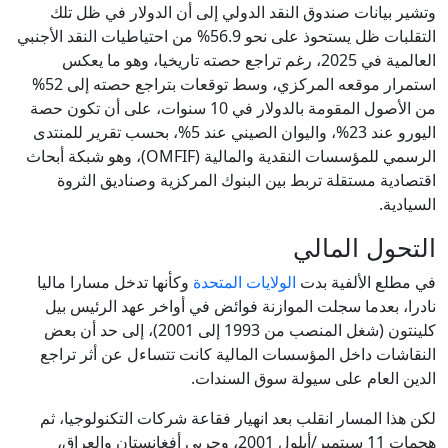
وتشير بيانات صندوق النقد الدولي إلى أن الدولار في ظل تلك
التقلبات ظل يستحوذ على نحو 56.9% من احتياطيات النقد الأجنبي
العالمية في 2025، رغم تراجع حصته تاريخيا، وهو ما يعكس
استمرار موقعه المركزي، وسط توقعات بتراجع حصته إلى 52%
من الأصول المقومة بالدولار في 10 سنوات، على أن تكون حصة
اليورو عند 23%، واليوان الصيني عند 5%، بحسب تقرير للمنتدى
الرسمي للمؤسسات النقدية والمالية (OMFIF)، وهو شبكة أبحاث
اقتصادية مستقلة تربط بين البنوك المركزية وصناديق الثروة
السيادية.
التحول المالي
في مطلع الألفية بدت
الولايات المتحدة
وكأنها تدخل مسارا ماليا
نادرا، بعدما سجلت الموازنة فوائض في أواخر عهد الرئيس بيل
كلينتون (شغل المنصب من 1993 إلى 2001)، إلى حد أن بعض
النقاشات داخل المؤسسات المالية كانت تتساءل عن أثر تراجع
الدين العام على سيولة سوق السندات.
لكن هذا المسار انقلب بعد انهيار فقاعة شركات التكنولوجيا، ثم
هجمات 11 سبتمبر/أيلول 2001، وحربي أفغانستان والعراق،