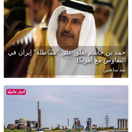
حمد بن جاسم يعلق على "مماطلة" إيران في
التفاوض مع أمريكا
منذ ساعتين
أخبار عالميّة