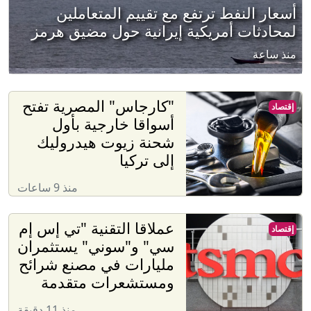
أسعار النفط ترتفع مع تقييم المتعاملين
لمحادثات أمريكية إيرانية حول مضيق هرمز
منذ ساعة
"كارجاس" المصرية تفتح
إقتصاد
أسواقا خارجية بأول
شحنة زيوت هيدروليك
إلى تركيا
منذ 9 ساعات
عملاقا التقنية "تي إس إم
إقتصاد
سي" و"سوني" يستثمران
مليارات في مصنع شرائح
ومستشعرات متقدمة
منذ 11 دقيقة