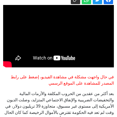
الشرطة الإسبانية تفكك شبكة دولية
للمخدرات: توقيف 57 شخصًا ومصادرة أكثر
من 10 أطنان من الحشيش
نزوح آلاف السودانيين إلى تشاد جراء
اشتباكات غربي دارفور
أثناء وجود ترمب.. اعتراض طائرتين اقتربتا
من نادي الغولف
واشنطن تشدد الحصار البحري على إيران
وتغيّر مسار عشرات السفن
من هو محسن رضائي الأمين العام الجديد
لمجلس الأمن القومي في إيران؟
في حال واجهت مشكلة في مشاهدة الفيديو، إضغط على رابط
أنهار أوروبا تتجه نحو الجفاف: هذه هي
المصدر للمشاهدة على الموقع الرسمي
العواقب
بعد أكثر من عقدين من الحروب المكلفة والأزمات المالية
والتخفيضات الضريبية والإنفاق الاجتماعي المتزايد، وصلت الديون
الأمريكية إلى مستوى غير مسبوق، متجاوزة 39 تريليون دولار، في
وقت لم تعد فيه الحكومة تقترض بالأموال الرخيصة كما كان الحال