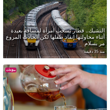
التشيك.. قطار يسحب امرأة لمسافة بعيدة
أثناء محاولتها إنقاذ طفلها لكن الحادث المروع
مر بسلام
منذ 35 دقيقة
منوّعات