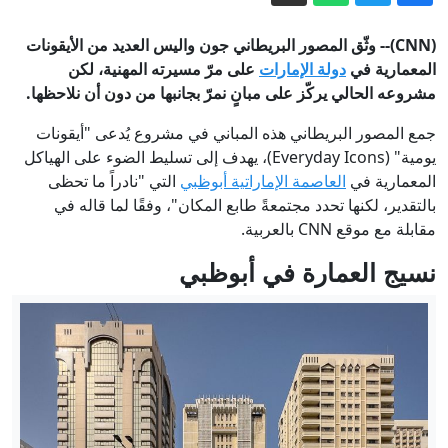
"رغم ترسانتها المتطورة".. مسؤول أمني
إسرائيلي سابق: السعودية "نمر من ورق"
(CNN)-- وثّق المصور البريطاني جون واليس العديد من الأيقونات
22 مليار دولار في 4 سنوات.. كيف تغير
المعمارية في
دولة الإمارات
على مرّ مسيرته المهنية، لكن
مشروعه الحالي يركّز على مبانٍ نمرّ بجانبها من دون أن نلاحظها.
اقتصاد كوريا الشمالية؟
الخارجية الأمريكية: واشنطن تتحرك لقطع
جمع المصور البريطاني هذه المباني في مشروع يُدعى "أيقونات
شريان التمويل غير المشروع الذي تعتمد
يومية" (Everyday Icons)، يهدف إلى تسليط الضوء على الهياكل
المعمارية في
العاصمة الإماراتية أبوظبي
التي "نادراً ما تحظى
عليه إيران
محمد صلاح: ما هو سر الاحتفال الذي أداه
بالتقدير، لكنها تحدد مجتمعةً طابع المكان"، وفقًا لما قاله في
أمام جمهور طرابزون سبور التركي؟
مقابلة مع موقع CNN بالعربية.
إيران.. ترمب يؤكد السيطرة على هرمز
نسيج العمارة في أبوظبي
وطهران تتحدث عن اتفاق وشيك مع
مسقط
إيران تعلق على اتفاق الدفاع بين السعودية
وتركيا وباكستان