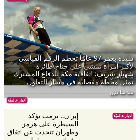
سيدة بعمر 97 عامًا تحطم الرقم القياسي
لأكبر امرأة تمشي على جناح طائرة
شهباز شريف: اتفاقية مكة للدفاع المشترك
منذ ساعتين
تمثل محطة مفصلية في مسار التعاون
منذ ساعتين
أخبار عالميّة
إيران.. ترمب يؤكد
أخبار عالميّة
السيطرة على هرمز
وطهران تتحدث عن اتفاق
وشيك مع مسقط