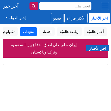
آخر خبر
إختر الدولة
آخر الأخبار
الأكثر قراءة
فيديو
أخبار عالميّة
رياضة عالميّة
إقتصاد
منوّعات
تكنولوجيا
السعودية توضح أهداف اتفاقية الدفاع
آخر الأخبار
المشترك مع تركيا وباكستان
سيدة بعمر 97 عامًا تحطم الرقم القياسي
لأكبر امرأة تمشي على جناح طائرة
مدريد في ورطة .. أطفال مهاجرون يبيتون
في شوارع سبتة
شهباز شريف: اتفاقية مكة للدفاع المشترك
تمثل محطة مفصلية في مسار التعاون
بين ملاذ الأنديز وتأشيرة نيوزيلندا.. كيف