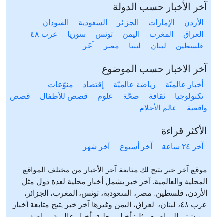
آخر الأخبار حسب الدولة
الأردن
الإمارات
الجزائر
السعودية
السودان
العراق
المغرب
اليمن
تونس
سوريا
عرب ٤٨
فلسطين
لبنان
ليبيا
مصر
آخَر
آخر الاخبار حسب الموضوع
أخبار عالميّة
رياضة عالميّة
إقتصاد
منوّعات
تكنولوجيا
ثقافة
صحّة
علوم
قصص للأطفال
قصص
واقعية
عالم الأحلام
الأكثر قراءة
آخر ٢٤ ساعة
آخر أسبوع
آخر شهر
موقع آخر خبر يتيح لك متابعة آخر الأخبار من مختلف المواقع
المحلية والعالمية. آخر خبر يشمل أخبار محلية لعدة دول مثل
الأردن، فلسطين، مصر، السعودية، تونس، المغرب، الجزائر،
عرب ٤٨، لبنان، العراق، اليمن وغيرها آخر خبر يتيح متابعة أخبار
من شتى المواضيع مثل: أخبار محلية، أخبار عالمية، رياضة،