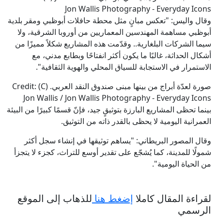
Jon Wallis Photography - Everyday Icons
وقال واليس: "تعكس مبانٍ مثل محطة حافلات أبوظبي ومقر بلدية
أبوظبي مساهمة المهندسين المعماريين من أوروبا الشرقية، ولا
سيما الشركات البلغارية.. وقدّمت هذه المشاريع شكلاً مميزًا من
أشكال الحداثة، غالبًا ما يكون أكثر انفتاحًا وبطابع مدني، مع
الاستمرار في الاستجابة للسياق المحلي والهوية الثقافية".
صورة لعدّة أبراج من بينها مبنى صندوق النقد العربي. Credit: (C)
Jon Wallis / Jon Wallis Photography - Everyday Icons
بينما تحظى المشاريع البارزة بتوثيقٍ جيد، فإنّ قسمًا كبيرًا من البيئة
العمرانية اليومية لا يحظى بالقدر ذاته من التوثيق.
وقال المصور البريطاني: "يساهم توثيقها في إنشاء سجل أكثر
شمولًا للمدينة، كما يُشجّع على تقدير أوسع للتراث، كجزء لا يتجزأ
من الحياة اليومية".
لقراءة المقال كاملا
إضغط هنا
للذهاب إلى الموقع
الرسمي