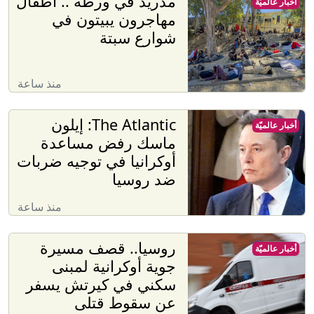
مدريد في ورطة .. أطفال
أخبار عالميّة
مهاجرون يبيتون في
شوارع سبتة
منذ ساعة
The Atlantic: إيلون
أخبار عالميّة
ماسك رفض مساعدة
أوكرانيا في توجيه ضربات
ضد روسيا
منذ ساعة
روسيا.. قصف مسيرة
أخبار عالميّة
جوية أوكرانية لمبنى
سكني في كيرتش يسفر
عن سقوط قتلى