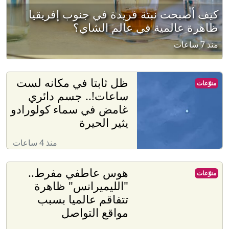
كيف أصبحت نبتة فريدة في جنوب إفريقيا
ظاهرة عالمية في عالم الشاي؟
منذ 7 ساعات
ظل ثابتا في مكانه لست
منوّعات
ساعات!.. جسم دائري
غامض في سماء كولورادو
يثير الحيرة
منذ 4 ساعات
هوس عاطفي مفرط..
منوّعات
"الليميرانس" ظاهرة
تتفاقم عالميا بسبب
مواقع التواصل