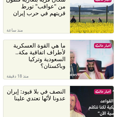
من "عواقب" تورط
قريتهم في حرب إيران
منذ ساعة
ما هي القوة العسكرية
أخبار عالميّة
لأطراف اتفاقية مكة..
السعودية وتركيا
وباكستان؟
منذ 18 دقيقة
النصف في بلا قيود: إيران
أخبار عالميّة
عدونا لأنّها تعتدي علينا