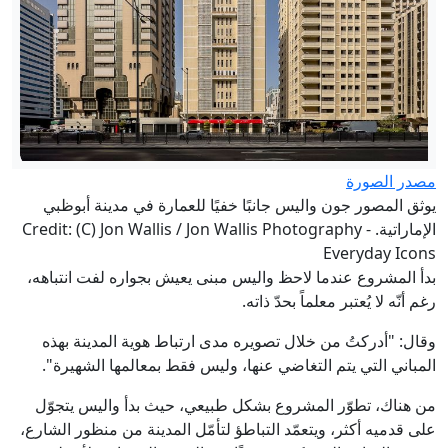
مصدر الصورة
يوثق المصور جون واليس جانبًا خفيًا للعمارة في مدينة أبوظبي
الإماراتية. Credit: (C) Jon Wallis / Jon Wallis Photography -
Everyday Icons
بدأ المشروع عندما لاحظ واليس مبنى يعيش بجواره لفت انتباهه،
رغم أنّه لا يُعتبر معلماً بحدّ ذاته.
وقال: "أدركتُ من خلال تصويره مدى ارتباط هوية المدينة بهذه
المباني التي يتم التغاضي عنها، وليس فقط بمعالمها الشهيرة".
من هناك، تطوّر المشروع بشكل طبيعي، حيث بدأ واليس يتجوّل
على قدميه أكثر، ويتعمّد التباطؤ لتأمّل المدينة من منظور الشارع،